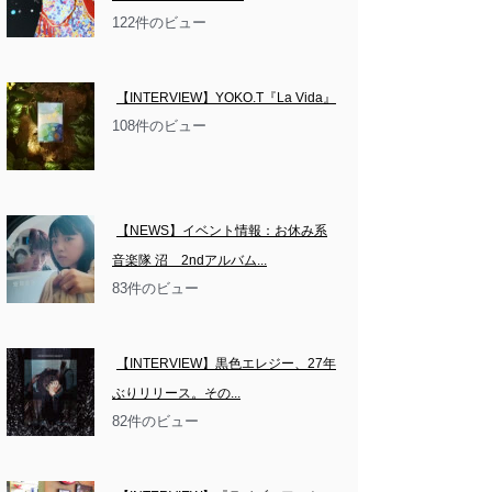
122件のビュー
【INTERVIEW】YOKO.T『La Vida』
108件のビュー
【NEWS】イベント情報：お休み系
音楽隊 沼　2ndアルバム...
83件のビュー
【INTERVIEW】黒色エレジー、27年
ぶりリリース。その...
82件のビュー