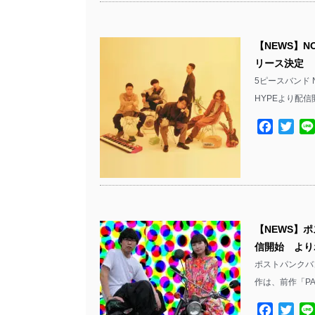
【NEWS】NO
リース決定 
5ピースバンド N
HYPEより配信
Facebo
Twit
【NEWS】ポ
信開始 より
ポストパンクバン
作は、前作「PA
Facebo
Twit