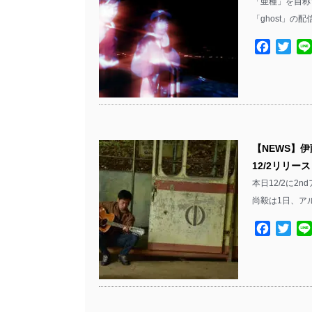
「亜種」を自称
「ghost」の
Facebo
Twit
【NEWS】
12/2リリー
本日12/2に
尚毅は1日、ア
Facebo
Twit