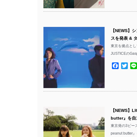
【NEWS】シ
スを発表 &
東京を拠点として
JUSTICEのGas
Facebo
Twit
【NEWS】LI
butter』を
東京発の3ピース
peanut but