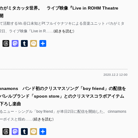
がミタカッタ世界。 ライブ映像『Live in ROHM Theatre
公開
て活動するVo.谷口未知とPf.フルイケナツキによる音楽ユニット バカがミタ
、ライブ映像『Live in R……(
続きを読む
)
ok
ter
Line
Threads
Mastodon
Tumblr
Mixi
共
有
2020.12.2 12:00
innamons バンド初のクリスマスソング「boy friend」の配信を
パレルブランド「spoon store」とのクリスマスコラボアイテム
下ろし楽曲
によるニュー・シングル「boy friend」が本日2日に配信を開始した。 cinnamons
ーボイスと煌め……(
続きを読む
)
ok
ter
Line
Threads
Mastodon
Tumblr
Mixi
共