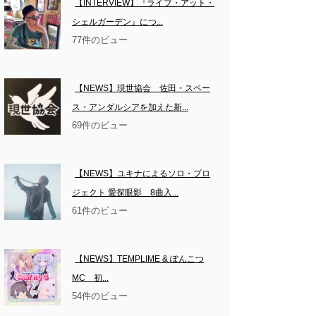
【INTERVIEW】『ライブ・アット・
シェルガーデン』につ...
77件のビュー
【NEWS】現世協会　佐田・スペー
ス・アンダルシアを加えた新...
69件のビュー
【NEWS】ユキナによるソロ・プロ
ジェクト 愛探眼影　8曲入...
61件のビュー
【NEWS】TEMPLIME & ぽんこつ
MC　初...
54件のビュー