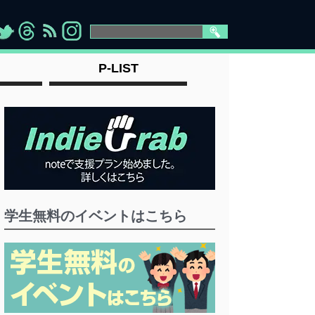
>
">
">
" >
P-LIST
学生無料のイベントはこちら