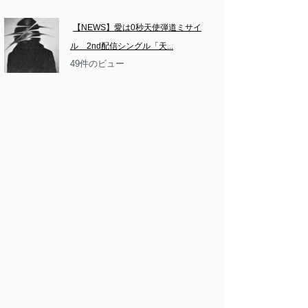
【NEWS】愛は0秒天使弾道ミサイ
ル　2nd配信シングル「天...
49件のビュー