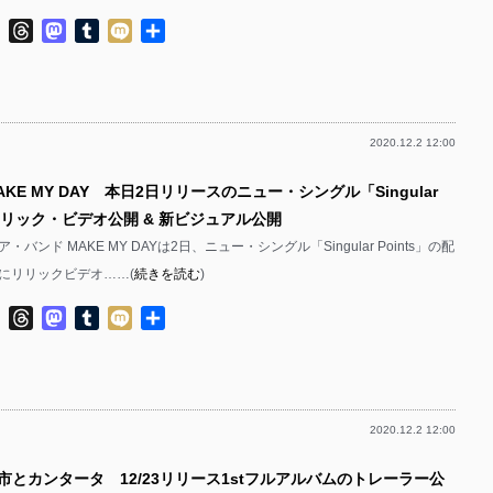
ok
ter
Line
Threads
Mastodon
Tumblr
Mixi
共
有
2020.12.2 12:00
AKE MY DAY 本日2日リリースのニュー・シングル「Singular
のリリック・ビデオ公開 & 新ビジュアル公開
バンド MAKE MY DAYは2日、ニュー・シングル「Singular Points」の配
にリリックビデオ……(
続きを読む
)
ok
ter
Line
Threads
Mastodon
Tumblr
Mixi
共
有
2020.12.2 12:00
市とカンタータ 12/23リリース1stフルアルバムのトレーラー公