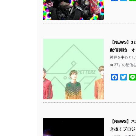
【NEWS】3
配信開始 オ
神戸を中心とし
or 37』の配
Facebo
Twit
【NEWS】ネ
き抜くプロジェ