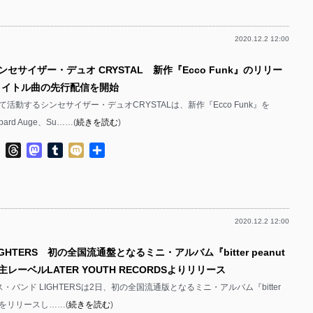
有
2020.12.2 12:00
ンセサイザー・デュオ CRYSTAL 新作『Ecco Funk』のリリー
 タイトル曲の先行配信を開始
活動するシンセサイザー・デュオCRYSTALは、新作『Ecco Funk』を
pard Auge、Su……(
続きを読む
)
ok
ter
Line
Threads
Mastodon
Tumblr
Mixi
共
有
2020.12.2 12:00
GHTERS 初の全国流通盤となるミニ・アルバム『bitter peanut
自主レーベルLATER YOUTH RECORDSよりリリース
・バンド LIGHTERSは2日、初の全国流通版となるミニ・アルバム『bitter
ter』をリリースし……(
続きを読む
)