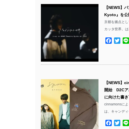
【NEWS】バカ
Kyoto』を
京都を拠点とし
カッタ世界。は2日
Facebo
Twit
【NEWS】c
開始 D2Cア
に向けた書き
cinnamons
は、キャンディ
Facebo
Twit