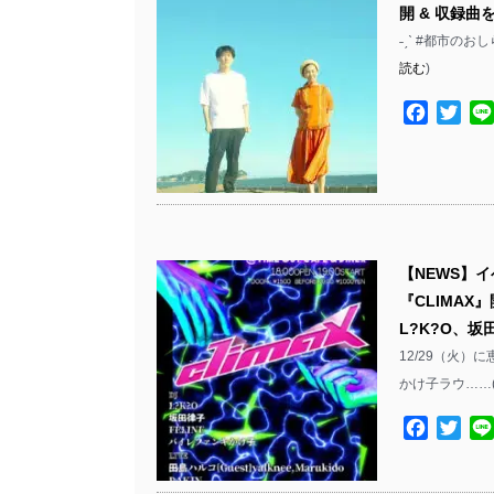
開 & 収録曲
˗ˏˋ #都市のおしら
読む
)
Facebo
Twit
【NEWS】
『CLIMAX』
L?K?O、坂田
12/29（火）に恵
かけ子ラウ……
Facebo
Twit