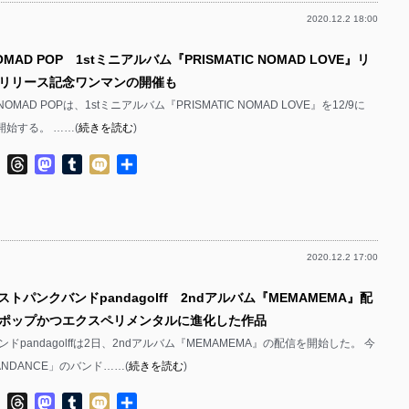
2020.12.2 18:00
MAD POP 1stミニアルバム『PRISMATIC NOMAD LOVE』リ
リリース記念ワンマンの開催も
OMAD POPは、1stミニアルバム『PRISMATIC NOMAD LOVE』を12/9に
開始する。 ……(
続きを読む
)
ok
ter
Line
Threads
Mastodon
Tumblr
Mixi
共
有
2020.12.2 17:00
ストパンクバンドpandagolff 2ndアルバム『MEMAMEMA』配
ポップかつエクスペリメンタルに進化した作品
ドpandagolffは2日、2ndアルバム『MEMAMEMA』の配信を開始した。 今
NDANCE」のバンド……(
続きを読む
)
ok
ter
Line
Threads
Mastodon
Tumblr
Mixi
共