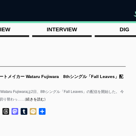
"
IEW
INTERVIEW
DIG
トメイカー Wataru Fujiwara 8thシングル「Fall Leaves」配
taru Fujiwaraは2日、8thシングル「Fall Leaves」の配信を開始した。 今
切り替わっ……(
続きを読む
)
ok
ter
Line
Threads
Mastodon
Tumblr
Mixi
共
有