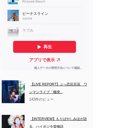
【LIVE REPORT】ぶっ恋呂百花　ワ
ンマンライブ「楯突...
143件のビュー
【INTERVIEW】もりばやしみほが語
る、ハイポジ今昔物語