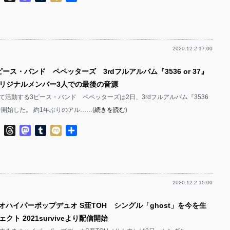
有
2020.12.2 17:00
ピース・バンド ペペッターズ 3rdフルアルバム『3536 or 37』
リジナルメンバー3人での最後の音源
て活動する3ピース・バンド ペペッターズは2日、3rdフルアルバム『3536
信を開始した。 約1年ぶりのアル……(
続きを読む
)
ok
ter
Line
Threads
Mastodon
Tumblr
Mixi
共
有
2020.12.2 15:00
オハイパーポップデュオ S亜TOH シングル「ghost」を今を生
クト 2021surviveより配信開始