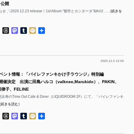
を公開
せ ˎˊ˗2020.12.23 release！1st Album "都市とカンタータ"&#x1f……(
続きを
ok
ter
Line
Threads
Mastodon
Tumblr
Mixi
共
有
2020.12.2 12:00
イベント情報：「バイレファンキかけ子ラウンジ」特別編
開催決定 出演に田島ハルコ（valknee,Marukido）、PAKIN、
律子、FELINE
比寿のTime Out Cafe & Diner（LIQUIDROOM 2F）にて、「バイレファンキ
(
続きを読む
)
ok
ter
Line
Threads
Mastodon
Tumblr
Mixi
共
有