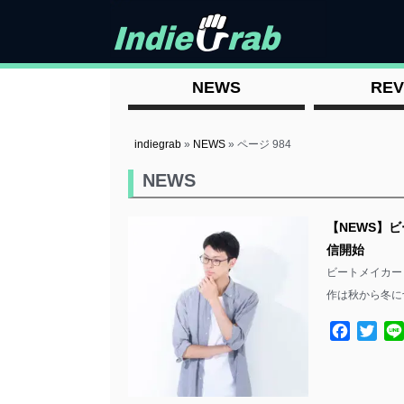
NEWS
REV
indiegrab
»
NEWS
»
ページ 984
NEWS
【NEWS】ビー
信開始
ビートメイカー Wa
作は秋から冬に
Facebo
Twit