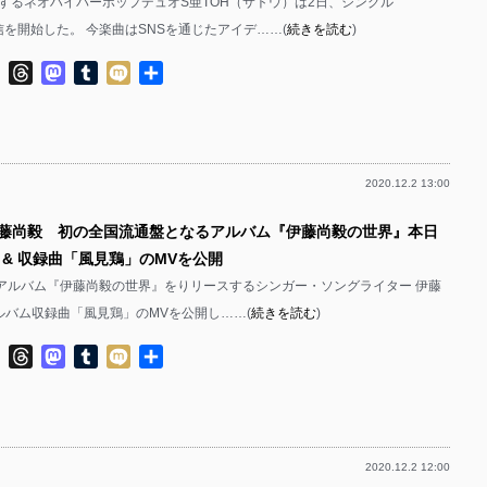
するネオハイパーポップデュオS亜TOH（サトウ）は2日、シングル
配信を開始した。 今楽曲はSNSを通じたアイデ……(
続きを読む
)
ok
ter
Line
Threads
Mastodon
Tumblr
Mixi
共
有
2020.12.2 13:00
伊藤尚毅 初の全国流通盤となるアルバム『伊藤尚毅の世界』本日
ス & 収録曲「風見鶏」のMVを公開
2ndアルバム『伊藤尚毅の世界』をりリースするシンガー・ソングライター 伊藤
ルバム収録曲「風見鶏」のMVを公開し……(
続きを読む
)
ok
ter
Line
Threads
Mastodon
Tumblr
Mixi
共
有
2020.12.2 12:00