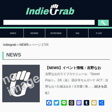
NEWS
REVIEW
INTERVIEW
DIG
P-LIST
indiegrab
»
NEWS
»
ページ 1759
NEWS
【NEWS】イベント情報：吉野なお
吉野なおのライブスケジュール 『Sweet
Pop☆』 2/6（金） 国分寺モルガーナ ACT：吉
野なお / 久城ほゆき / 大空憂 / 東……(
続きを読
む
)
Facebook
Twitter
Line
Threads
Mastodon
Tumblr
Mixi
共
有