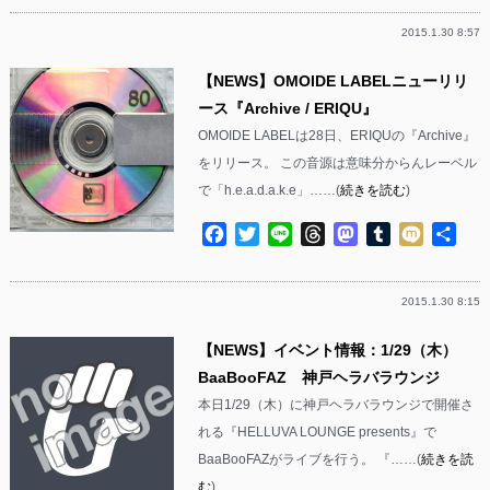
2015.1.30 8:57
【NEWS】OMOIDE LABELニューリリ
ース『Archive / ERIQU』
OMOIDE LABELは28日、ERIQUの『Archive』
をリリース。 この音源は意味分からんレーベル
で「h.e.a.d.a.k.e」……(
続きを読む
)
Facebook
Twitter
Line
Threads
Mastodon
Tumblr
Mixi
共
有
2015.1.30 8:15
【NEWS】イベント情報：1/29（木）
BaaBooFAZ 神戸ヘラバラウンジ
本日1/29（木）に神戸ヘラバラウンジで開催さ
れる『HELLUVA LOUNGE presents』で
BaaBooFAZがライブを行う。 『……(
続きを読
む
)