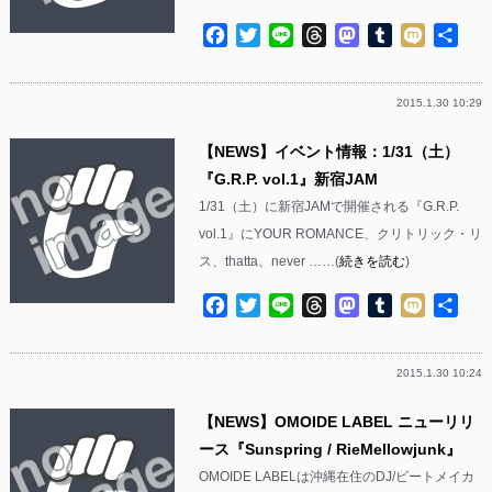
Facebook
Twitter
Line
Threads
Mastodon
Tumblr
Mixi
共
有
2015.1.30 10:29
【NEWS】イベント情報：1/31（土）
『G.R.P. vol.1』新宿JAM
1/31（土）に新宿JAMで開催される『G.R.P.
vol.1』にYOUR ROMANCE、クリトリック・リ
ス、thatta、never ……(
続きを読む
)
Facebook
Twitter
Line
Threads
Mastodon
Tumblr
Mixi
共
有
2015.1.30 10:24
【NEWS】OMOIDE LABEL ニューリリ
ース『Sunspring / RieMellowjunk』
OMOIDE LABELは沖縄在住のDJ/ビートメイカ