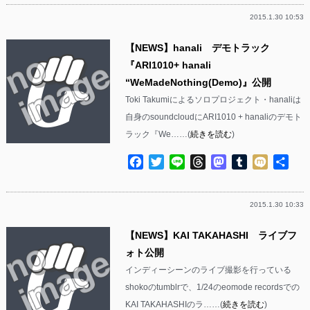
2015.1.30 10:53
【NEWS】hanali デモトラック
『ARI1010+ hanali
“WeMadeNothing(Demo)』公開
Toki Takumiによるソロプロジェクト・hanaliは
自身のsoundcloudにARI1010 + hanaliのデモト
ラック『We……(
続きを読む
)
Facebook
Twitter
Line
Threads
Mastodon
Tumblr
Mixi
共
有
2015.1.30 10:33
【NEWS】KAI TAKAHASHI ライブフ
ォト公開
インディーシーンのライブ撮影を行っている
shokoのtumblrで、1/24のeomode recordsでの
KAI TAKAHASHIのラ……(
続きを読む
)