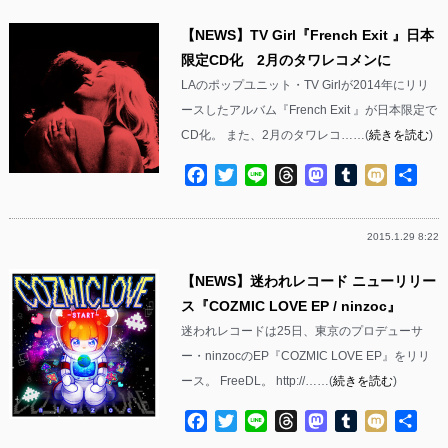
【NEWS】TV Girl『French Exit 』日本
限定CD化 2月のタワレコメンに
LAのポップユニット・TV Girlが2014年にリリ
ースしたアルバム『French Exit 』が日本限定で
CD化。 また、2月のタワレコ……(
続きを読む
)
Facebook
Twitter
Line
Threads
Mastodon
Tumblr
Mixi
共
有
2015.1.29 8:22
【NEWS】迷われレコード ニューリリー
ス『COZMIC LOVE EP / ninzoc』
迷われレコードは25日、東京のプロデューサ
ー・ninzocのEP『COZMIC LOVE EP』をリリ
ース。 FreeDL。 http://……(
続きを読む
)
Facebook
Twitter
Line
Threads
Mastodon
Tumblr
Mixi
共
有