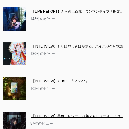
【LIVE REPORT】ぶっ恋呂百花　ワンマンライブ「楯突...
143件のビュー
【INTERVIEW】もりばやしみほが語る、ハイポジ今昔物語
130件のビュー
【INTERVIEW】YOKO.T『La Vida』
103件のビュー
【INTERVIEW】黒色エレジー、27年ぶりリリース。その...
87件のビュー