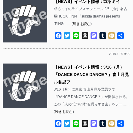
【NEWS】イベント情報：或るミイ
或るミイのライブスケジュール 2/6（金）名古
屋HUCK FINN 『sukida dramas presents
“PING ……(
続きを読む
)
Facebook
Twitter
Line
Threads
Mastodon
Tumblr
Mixi
共
有
2015.1.30 9:09
【NEWS】イベント情報：3/16（月）
『DANCE DANCE DANCE？』青山月見
ル君思フ
3/16（月）に東京 青山月見ル君思フで
『DANCE DANCE DANCE？』が開催される。
この「人の”心”も”体”も踊らす音楽」をテー……
(
続きを読む
)
Facebook
Twitter
Line
Threads
Mastodon
Tumblr
Mixi
共
有