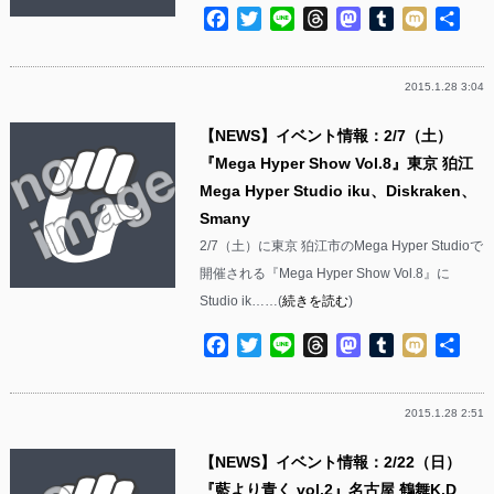
Facebook
Twitter
Line
Threads
Mastodon
Tumblr
Mixi
共
有
2015.1.28 3:04
【NEWS】イベント情報：2/7（土）
『Mega Hyper Show Vol.8』東京 狛江
Mega Hyper Studio iku、Diskraken、
Smany
2/7（土）に東京 狛江市のMega Hyper Studioで
開催される『Mega Hyper Show Vol.8』に
Studio ik……(
続きを読む
)
Facebook
Twitter
Line
Threads
Mastodon
Tumblr
Mixi
共
有
2015.1.28 2:51
【NEWS】イベント情報：2/22（日）
『藍より青く vol.2』名古屋 鶴舞K.D