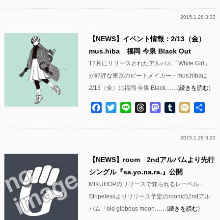
2015.1.28 3:33
【NEWS】イベント情報：2/13（金）
mus.hiba 福岡 今泉 Black Out
12月にリリースされたアルバム「White Girl」
が好評な東京のビートメイカー・mus.hibaは
2/13（金）に福岡 今泉 Black……(
続きを読む
)
Facebook
Twitter
Line
Threads
Mastodon
Tumblr
Mixi
共
有
2015.1.28 3:22
【NEWS】room 2ndアルバムより先行
シングル『sa.yo.na.ra.』公開
MIKUHOPのリリースで知られるレーベル・
Stripelessよりリリース予定のroomの2ndアル
バム「old gibbous moon……(
続きを読む
)