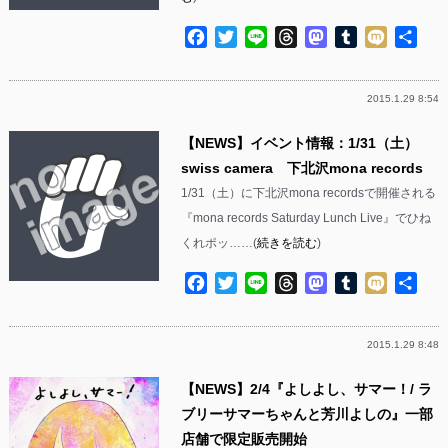
Facebook
Twitter
Line
Threads
Mastodon
Tumblr
Mixi
共
有
2015.1.29 8:54
【NEWS】イベント情報：1/31（土）
swiss camera 下北沢mona records
1/31（土）に下北沢mona recordsで開催される
『mona records Saturday Lunch Live』でひね
くれポッ……(
続きを読む
)
Facebook
Twitter
Line
Threads
Mastodon
Tumblr
Mixi
共
有
2015.1.29 8:48
【NEWS】2/4『よしよし、サマー！/ ラ
ブリーサマーちゃんと芳川よしの』一部
店舗で限定販売開始