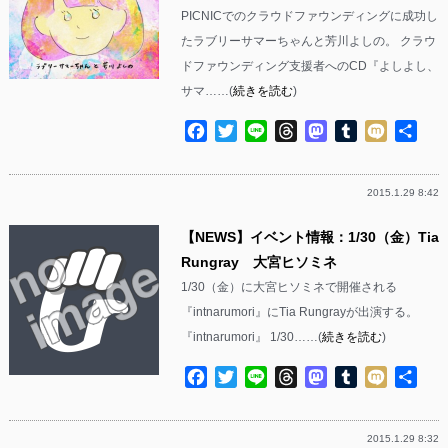
PICNICでのクラウドファウンディングに成功し
たラブリーサマーちゃんと芳川よしの。 クラウ
ドファウンディング支援者へのCD『よしよし、
サマ……(
続きを読む
)
Facebook
Twitter
Line
Threads
Mastodon
Tumblr
Mixi
共
有
2015.1.29 8:42
【NEWS】イベント情報：1/30（金）Tia
Rungray 大宮ヒソミネ
1/30（金）に大宮ヒソミネで開催される
『intnarumori』にTia Rungrayが出演する。
『intnarumori』 1/30……(
続きを読む
)
Facebook
Twitter
Line
Threads
Mastodon
Tumblr
Mixi
共
有
2015.1.29 8:32