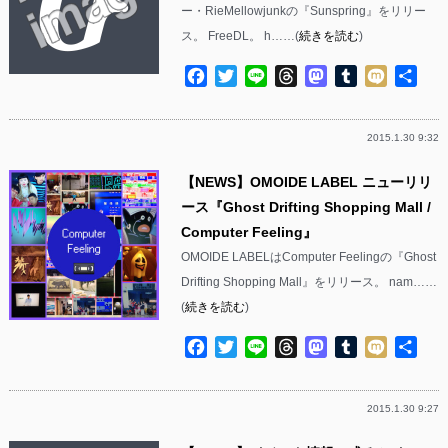
ー・RieMellowjunkの『Sunspring』をリリー
ス。 FreeDL。 h……(
続きを読む
)
Facebook
Twitter
Line
Threads
Mastodon
Tumblr
Mixi
共
有
2015.1.30 9:32
【NEWS】OMOIDE LABEL ニューリリ
ース『Ghost Drifting Shopping Mall /
Computer Feeling』
OMOIDE LABELはComputer Feelingの『Ghost
Drifting Shopping Mall』をリリース。 nam……
(
続きを読む
)
Facebook
Twitter
Line
Threads
Mastodon
Tumblr
Mixi
共
有
2015.1.30 9:27