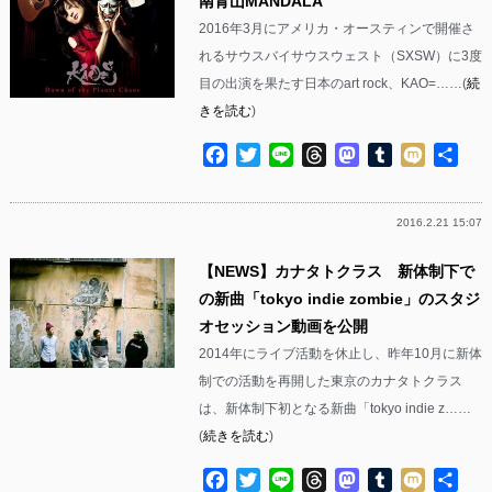
南青山MANDALA
2016年3月にアメリカ・オースティンで開催さ
れるサウスバイサウスウェスト（SXSW）に3度
目の出演を果たす日本のart rock、KAO=……(
続
きを読む
)
Facebook
Twitter
Line
Threads
Mastodon
Tumblr
Mixi
共
有
2016.2.21 15:07
【NEWS】カナタトクラス 新体制下で
の新曲「tokyo indie zombie」のスタジ
オセッション動画を公開
2014年にライブ活動を休止し、昨年10月に新体
制での活動を再開した東京のカナタトクラス
は、新体制下初となる新曲「tokyo indie z……
(
続きを読む
)
Facebook
Twitter
Line
Threads
Mastodon
Tumblr
Mixi
共