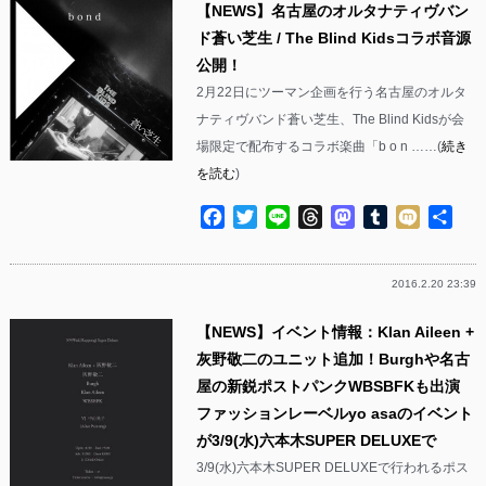
【NEWS】名古屋のオルタナティヴバン
ド蒼い芝生 / The Blind Kidsコラボ音源
公開！
2月22日にツーマン企画を行う名古屋のオルタ
ナティヴバンド蒼い芝生、The Blind Kidsが会
場限定で配布するコラボ楽曲「b o n ……(
続き
を読む
)
Facebook
Twitter
Line
Threads
Mastodon
Tumblr
Mixi
共
有
2016.2.20 23:39
【NEWS】イベント情報：Klan Aileen +
灰野敬二のユニット追加！Burghや名古
屋の新鋭ポストパンクWBSBFKも出演
ファッションレーベルyo asaのイベント
が3/9(水)六本木SUPER DELUXEで
3/9(水)六本木SUPER DELUXEで行われるポス