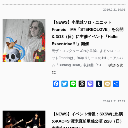
2016.2.21 19:01
【NEWS】小里誠ソロ・ユニット
Francis MV「STEREOLOVE」を公開
& 3/13（日）に主催イベント『Hallo
Excentrico!!!』開催
元ザ・コレクターズの小里誠によるソロ・ユニ
ットFrancisは、94年リリースの1stミニアルバ
ム『Burning Bear!』収録曲「ST……(
続きを読
む
)
Facebook
Twitter
Line
Threads
Mastodon
Tumblr
Mixi
共
有
2016.2.21 17:22
【NEWS】イベント情報：SXSWに出演
のKAO=S 渡米直前単独公演 2/28（日）