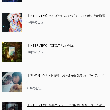
【INTERVIEW】もりばやしみほが語る、ハイポジ今昔物語
124件のビュー
【INTERVIEW】YOKO.T『La Vida』
110件のビュー
【NEWS】イベント情報：お休み系音楽隊 沼　2ndアルバ
ム...
83件のビュー
【INTERVIEW】黒色エレジー、27年ぶりリリース。その...