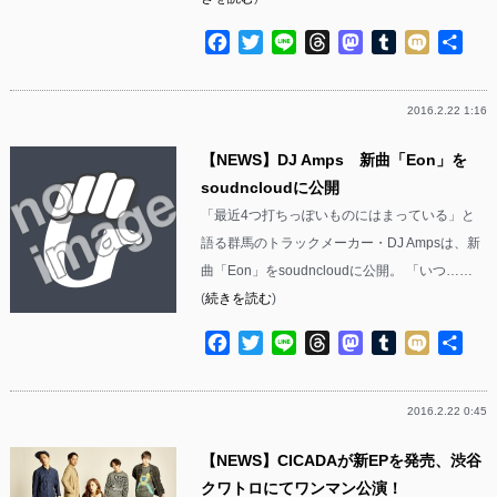
Facebook
Twitter
Line
Threads
Mastodon
Tumblr
Mixi
共
有
2016.2.22 1:16
【NEWS】DJ Amps 新曲「Eon」を
soudncloudに公開
「最近4つ打ちっぽいものにはまっている」と
語る群馬のトラックメーカー・DJ Ampsは、新
曲「Eon」をsoudncloudに公開。 「いつ……
(
続きを読む
)
Facebook
Twitter
Line
Threads
Mastodon
Tumblr
Mixi
共
有
2016.2.22 0:45
【NEWS】CICADAが新EPを発売、渋谷
クワトロにてワンマン公演！