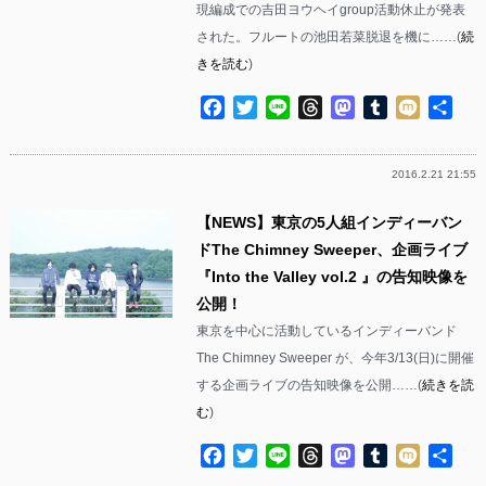
現編成での吉田ヨウヘイgroup活動休止が発表
された。フルートの池田若菜脱退を機に……(
続
きを読む
)
Facebook
Twitter
Line
Threads
Mastodon
Tumblr
Mixi
共
有
2016.2.21 21:55
【NEWS】東京の5人組インディーバン
ドThe Chimney Sweeper、企画ライブ
『Into the Valley vol.2 』の告知映像を
公開！
東京を中心に活動しているインディーバンド
The Chimney Sweeper が、今年3/13(日)に開催
する企画ライブの告知映像を公開……(
続きを読
む
)
Facebook
Twitter
Line
Threads
Mastodon
Tumblr
Mixi
共
有