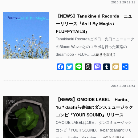
2016.2.20 19:21
【NEWS】Tanukineiri Records ニュ
ーリリース『As If By Magic /
FLUFFYTAILS』
Tanukineiri Recordsは19日、先日ニューヨーク
のBloom Wavesとのコラボを行った姫路の
dream pop・FLUF……(
続きを読む
)
Facebook
Twitter
Line
Threads
Mastodon
Tumblr
Mixi
共
有
2016.2.20 14:54
【NEWS】OMOIDE LABEL Harito、
Yu＊dachiら参加のダンスミュージック
コンピ『YOUR SOUND』リリース
OMOIDE LABELは19日、ダンスミュージック
コンピ『YOUR SOUND』をbandcampでリリ
ース。 Harito、Yu＊dac……(
続きを読む
)