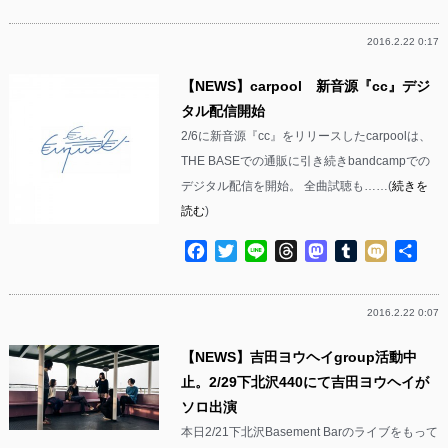
有
2016.2.22 0:17
【NEWS】carpool 新音源『cc』デジ
タル配信開始
2/6に新音源『cc』をリリースしたcarpoolは、
THE BASEでの通販に引き続きbandcampでの
デジタル配信を開始。 全曲試聴も……(
続きを
読む
)
Facebook
Twitter
Line
Threads
Mastodon
Tumblr
Mixi
共
有
2016.2.22 0:07
【NEWS】吉田ヨウヘイgroup活動中
止。2/29下北沢440にて吉田ヨウヘイが
ソロ出演
本日2/21下北沢Basement Barのライブをもって