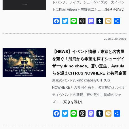
トパンク、ノイズ、シューゲイズの一大イベン
トにKlan Aileen + 灰野敬二と……(
続きを読む
)
Facebook
Twitter
Line
Threads
Mastodon
Tumblr
Mixi
共
有
2016.2.20 20:01
【NEWS】イベント情報：東京と名古屋
を繋ぐ！混沌から希望を探すシューゲイ
ザーyukino chaos。蒼い芝生、Aysula
らを迎えCITRUS NOWHERE と共同企画
東京のバンドyukino chaosがCITRUS
NOWHEREとの共同企画を、名古屋のオルタナ
ティヴバンドの新鋭、蒼い芝生、岡崎のジャ
ズ……(
続きを読む
)
Facebook
Twitter
Line
Threads
Mastodon
Tumblr
Mixi
共
有