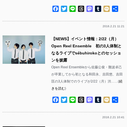
Facebook
Twitter
Line
Threads
Mastodon
Tumblr
Mixi
共
有
2016.2.21 11:21
【NEWS】イベント情報：2/22（月）
Open Reel Ensemble 初の3人体制と
なるライブでsébuhirokoとのセッショ
ンを披露
Open Reel Ensembleから佐藤公俊・難波卓己
が卒業してから初となる和田永、吉田悠、吉田
匡の3人体制でのライブが2/22（月）渋……(
続
きを読む
)
Facebook
Twitter
Line
Threads
Mastodon
Tumblr
Mixi
共
有
2016.2.21 10:41