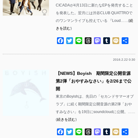
CICADAが4月13日に新たなEPを発売すること
を発表した。翌月には渋谷CLUB QUATTROで
のワンマンライブも控えている 『Loud……(
続
きを読む
)
Facebook
Twitter
Line
Threads
Mastodon
Tumblr
Mixi
共
有
2016.2.22 0:30
【NEWS】Boyish 期間限定公開音源
第2弾「おやすみなさい」を2/26まで公
開
東京のBoyishは、先日の「セカンドサマーオブ
ラブ」に続く期間限定公開音源の第2弾「おや
すみなさい」を19日にsoundcloudに公開。……
(
続きを読む
)
Facebook
Twitter
Line
Threads
Mastodon
Tumblr
Mixi
共