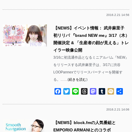
有
2016.2.21 14:56
【NEWS】イベント情報： 武井麻里子
初リリパ 『brand NEW me』3/17（木）
開催決定 & 「生産者の顔が見える」トレ
イラー映像公開
3/16に初流通作品となるミニアルバム『NEW』
をリリースする武井麻里子は、3/17に渋谷
LOOPannexでリリースパーティーを開催す
る。……(
続きを読む
)
Facebook
Twitter
Line
Threads
Mastodon
Tumblr
Mixi
共
有
2016.2.21 14:06
【NEWS】block.fmの人気番組と
EMPORIO ARMANIとのコラボ