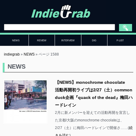
NEWS
REVIEW
INTERVIEW
DIG
P-LIST
indiegrab
»
NEWS
»
ページ 1588
NEWS
【NEWS】monochrome chocolate
活動再開初ライブは2/27（土）common
duck企画『quack of the dead』梅田ハ
ードレイン
2月に新メンバーを迎えての活動再開を宣言し
た京都/大阪のmonochrome chocolateは、
2/27（土）に梅田ハードレインで開催さ……(
続
きを読む
)