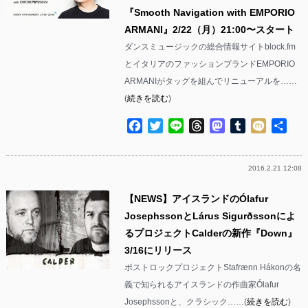
『Smooth Navigation with EMPORIO
ARMANI』2/22（月）21:00〜スタート
ダンスミュージックの総合情報サイトblock.fm
とイタリアのファッションブランドEMPORIO
ARMANIがタッグを組んでリニューアルを……
(
続きを読む
)
Facebook
Twitter
Line
Threads
Mastodon
Tumblr
Mixi
共
有
2016.2.21 12:08
【NEWS】アイスランドのÓlafur
JosephssonとLárus Sigurðssonによ
るプロジェクトCalderの新作『Down』
3/16にリリース
ポストロックプロジェクトStafrænn Hákonの名
義で知られるアイスランドの作曲家Ólafur
Josephssonと、クラシック……(
続きを読む
)