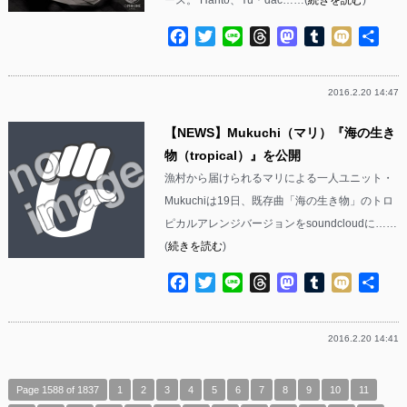
Facebook
Twitter
Line
Threads
Mastodon
Tumblr
Mixi
共
有
2016.2.20 14:47
【NEWS】Mukuchi（マリ）『海の生き
物（tropical）』を公開
漁村から届けられるマリによる一人ユニット・
Mukuchiは19日、既存曲「海の生き物」のトロ
ピカルアレンジバージョンをsoundcloudに……
(
続きを読む
)
Facebook
Twitter
Line
Threads
Mastodon
Tumblr
Mixi
共
有
2016.2.20 14:41
Page 1588 of 1837
1
2
3
4
5
6
7
8
9
10
11