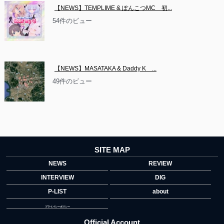
【NEWS】TEMPLIME & ぽんこつMC　初...
54件のビュー
【NEWS】MASATAKA & Daddy K　...
49件のビュー
SITE MAP
NEWS
REVIEW
INTERVIEW
DIG
P-LIST
about
プライバシーポリシー
Official Account