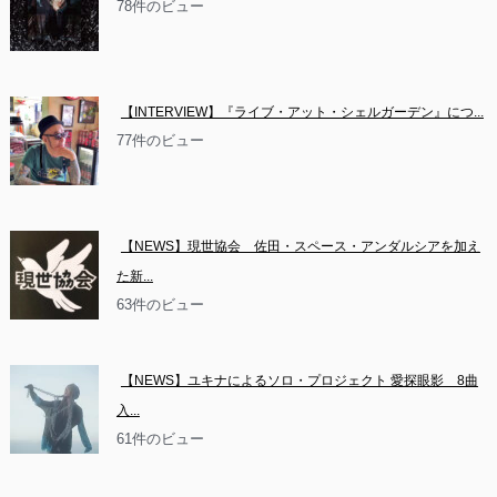
78件のビュー
【INTERVIEW】『ライブ・アット・シェルガーデン』につ...
77件のビュー
【NEWS】現世協会　佐田・スペース・アンダルシアを加え
た新...
63件のビュー
【NEWS】ユキナによるソロ・プロジェクト 愛探眼影　8曲
入...
61件のビュー