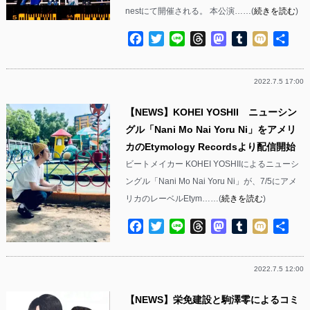
nestにて開催される。 本公演……(
続きを読む
)
Facebook
Twitter
Line
Threads
Mastodon
Tumblr
Mixi
共
有
2022.7.5 17:00
【NEWS】KOHEI YOSHII ニューシン
グル「Nani Mo Nai Yoru Ni」をアメリ
カのEtymology Recordsより配信開始
ビートメイカー KOHEI YOSHIIによるニューシ
ングル「Nani Mo Nai Yoru Ni」が、7/5にアメ
リカのレーベルEtym……(
続きを読む
)
Facebook
Twitter
Line
Threads
Mastodon
Tumblr
Mixi
共
有
2022.7.5 12:00
【NEWS】栄免建設と駒澤零によるコミ