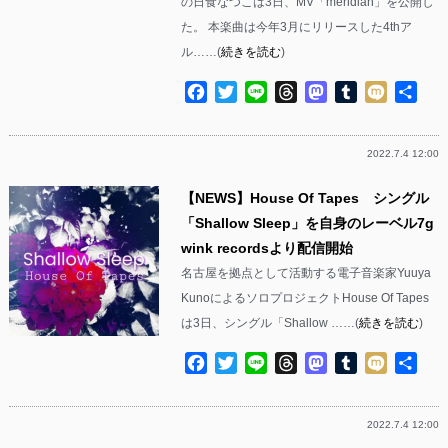
の日食なつこは3日、MV「meridian」を公開し
た。 本楽曲は今年3月にリリースした4thア
ル……(
続きを読む
)
Facebook
Twitter
Line
Threads
Mastodon
Tumblr
Mixi
共
有
2022.7.4 12:00
【NEWS】House Of Tapes シングル
「Shallow Sleep」を自身のレーベル7g
wink recordsより配信開始
名古屋を拠点として活動する電子音楽家Yuuya
KunoによるソロプロジェクトHouse Of Tapes
は3日、シングル「Shallow ……(
続きを読む
)
Facebook
Twitter
Line
Threads
Mastodon
Tumblr
Mixi
共
有
2022.7.4 12:00