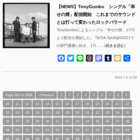
【NEWS】TonyGumbo シングル「幸
せの煙」配信開始 これまでのサウンド
とは打って変わったロックバラード
TonyGumboによるシングル「幸せの煙」が7/2
より配信を開始した。 TikTok Spotlight2021で
の部門優勝に続き、17L……(
続きを読む
)
Facebook
Twitter
Line
Threads
Mastodon
Tumblr
Mixi
共
有
2022.7.4 12:00
Page 683 of 1838
‹ Previous
1
2
3
4
5
6
7
8
9
10
11
12
13
14
15
16
17
18
19
20
21
22
23
24
25
26
27
28
29
30
31
32
33
34
35
36
37
38
39
40
41
42
43
44
45
46
47
48
49
50
51
52
53
54
55
56
57
58
59
60
61
62
63
64
65
66
67
68
69
70
71
72
73
74