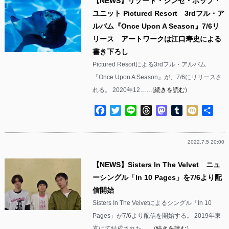
【NEWS】リゾート・シンセ・ポップ・
ユニット Pictured Resort 3rdフル・ア
ルバム『Once Upon A Season』7/6リ
リース アートワークは江口寿史による
書き下ろし
Pictured Resortによる3rdフル・アルバム
『Once Upon A Season』が、7/6にリリースさ
れる。 2020年12……(
続きを読む
)
Facebook
Twitter
Line
Threads
Mastodon
Tumblr
Mixi
共
有
2022.7.5 20:00
【NEWS】Sisters In The Velvet ニュ
ーシングル「In 10 Pages」を7/6より配
信開始
Sisters In The Velvetによるシングル「In 10
Pages」が7/6より配信を開始する。 2019年東
京にて結成された……(
続きを読む
)