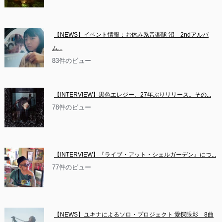
【NEWS】イベント情報：お休み系音楽隊 沼　2ndアルバ
ム...
83件のビュー
【INTERVIEW】黒色エレジー、27年ぶりリリース。その...
78件のビュー
【INTERVIEW】『ライブ・アット・シェルガーデン』につ...
77件のビュー
【NEWS】ユキナによるソロ・プロジェクト 愛探眼影　8曲