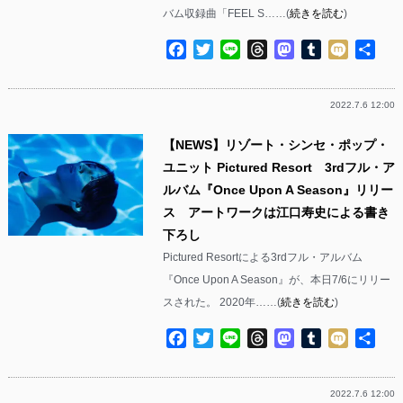
バム収録曲「FEEL S……(
続きを読む
)
Facebook
Twitter
Line
Threads
Mastodon
Tumblr
Mixi
共
有
2022.7.6 12:00
【NEWS】リゾート・シンセ・ポップ・
ユニット Pictured Resort 3rdフル・ア
ルバム『Once Upon A Season』リリー
ス アートワークは江口寿史による書き
下ろし
Pictured Resortによる3rdフル・アルバム
『Once Upon A Season』が、本日7/6にリリー
スされた。 2020年……(
続きを読む
)
Facebook
Twitter
Line
Threads
Mastodon
Tumblr
Mixi
共
有
2022.7.6 12:00