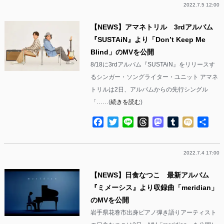
2022.7.5 12:00
【NEWS】アマネトリル 3rdアルバム
『SUSTAiN』より「Don’t Keep Me
Blind」のMVを公開
8/18に3rdアルバム『SUSTAiN』をリリースす
るシンガー・ソングライター・ユニット アマネ
トリルは2日、アルバムからの先行シングル
「……(
続きを読む
)
Facebook
Twitter
Line
Threads
Mastodon
Tumblr
Mixi
共
有
2022.7.4 17:00
【NEWS】日食なつこ 最新アルバム
『ミメーシス』より収録曲「meridian」
のMVを公開
岩手県花巻市出身ピアノ弾き語りアーティスト