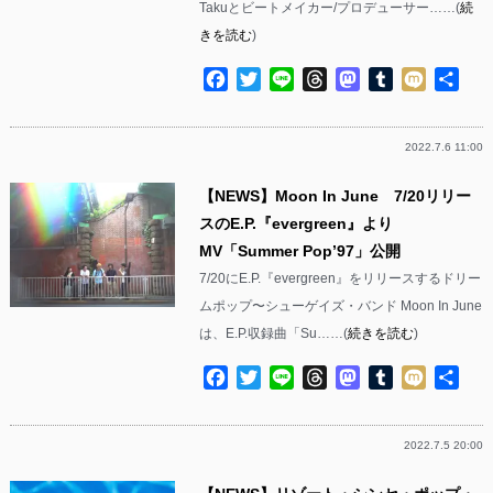
Takuとビートメイカー/プロデューサー……(
続
きを読む
)
Facebook
Twitter
Line
Threads
Mastodon
Tumblr
Mixi
共
有
2022.7.6 11:00
【NEWS】Moon In June 7/20リリー
スのE.P.『evergreen』より
MV「Summer Pop’97」公開
7/20にE.P.『evergreen』をリリースするドリー
ムポップ〜シューゲイズ・バンド Moon In June
は、E.P.収録曲「Su……(
続きを読む
)
Facebook
Twitter
Line
Threads
Mastodon
Tumblr
Mixi
共
有
2022.7.5 20:00