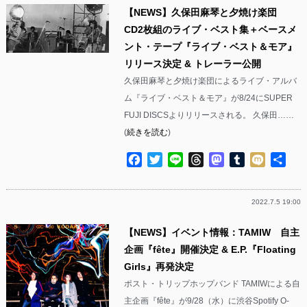
【NEWS】久保田麻琴と夕焼け楽団
CD2枚組のライブ・ベスト集＋ベースメ
ント・テープ『ライブ・ベスト＆モア』
リリース決定 & トレーラー公開
久保田麻琴と夕焼け楽団によるライブ・アルバ
ム『ライブ・ベスト＆モア』が8/24にSUPER
FUJI DISCSよりリリースされる。 久保田……
(
続きを読む
)
Facebook
Twitter
Line
Threads
Mastodon
Tumblr
Mixi
共
有
2022.7.5 19:00
【NEWS】イベント情報：TAMIW 自主
企画『fête』開催決定 & E.P.『Floating
Girls』再発決定
ポスト・トリップホップバンド TAMIWによる自
主企画『fête』が9/28（水）に渋谷Spotify O-