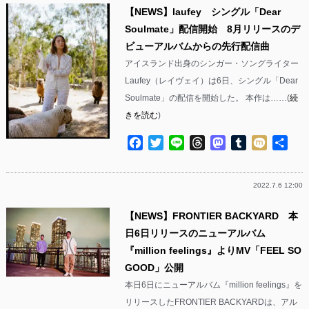
【NEWS】laufey シングル「Dear
Soulmate」配信開始 8月リリースのデ
ビューアルバムからの先行配信曲
アイスランド出身のシンガー・ソングライター
Laufey（レイヴェイ）は6日、シングル「Dear
Soulmate」の配信を開始した。 本作は……(
続
きを読む
)
Facebook
Twitter
Line
Threads
Mastodon
Tumblr
Mixi
共
有
2022.7.6 12:00
【NEWS】FRONTIER BACKYARD 本
日6日リリースのニューアルバム
『million feelings』よりMV「FEEL SO
GOOD」公開
本日6日にニューアルバム『million feelings』を
リリースしたFRONTIER BACKYARDは、アル