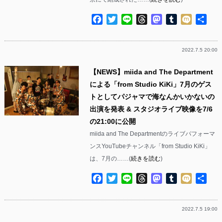
Facebook
Twitter
Line
Threads
Mastodon
Tumblr
Mixi
共
有
2022.7.5 20:00
【NEWS】miida and The Department
による「from Studio KiKi」7月のゲス
トとしてパジャマで海なんかいかないの
出演を発表 & スタジオライブ映像を7/6
の21:00に公開
miida and The Departmentのライブパフォーマ
ンスYouTubeチャンネル「from Studio KiKi」
は、7月の……(
続きを読む
)
Facebook
Twitter
Line
Threads
Mastodon
Tumblr
Mixi
共
有
2022.7.5 19:00