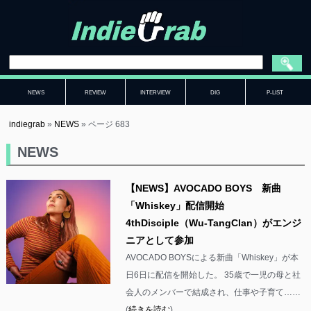
NEWS
REVIEW
INTERVIEW
DIG
P-LIST
indiegrab
»
NEWS
»
ページ 683
NEWS
【NEWS】AVOCADO BOYS 新曲
「Whiskey」配信開始
4thDisciple（Wu-TangClan）がエンジ
ニアとして参加
AVOCADO BOYSによる新曲「Whiskey」が本
日6日に配信を開始した。 35歳で一児の母と社
会人のメンバーで結成され、仕事や子育て……
(
続きを読む
)