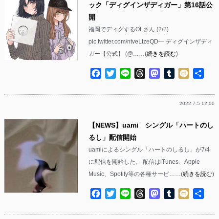
ック「ディグインザディガー」第16話公
開
福岡でディグするOLさん (2/2)
pic.twitter.com/ntveLtzeQD— ディグインザディ
ガー【公式】 (@……(
続きを読む
)
Facebook
Twitter
Line
Threads
Mastodon
Tumblr
Mixi
共
有
2022.7.5 12:00
【NEWS】uami シングル「ハートのし
るし」配信開始
uamiによるシングル「ハートのしるし」が7/4
に配信を開始した。 配信はiTunes、Apple
Music、Spotify等の各種サービ……(
続きを読む
)
Facebook
Twitter
Line
Threads
Mastodon
Tumblr
Mixi
共
有