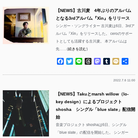
【NEWS】古川麦 4年ぶりのアルバム
となる3rdアルバム『Xìn』をリリース
シンガー・ソングライター 古川麦は6日、3rdア
ルバム『Xìn』をリリースした。 ceroのサポー
トとしても活躍する古川麦。 本アルバムは
先……(
続きを読む
)
Facebook
Twitter
Line
Threads
Mastodon
Tumblr
Mixi
共
有
2022.7.6 11:00
【NEWS】Takuとmarsh willow（lo-
key design）によるプロジェクト
shosha シングル「blue slate」配信開
始
音楽プロジェクト shoshaは6日、シングル
「blue slate」の配信を開始した。 シンガー