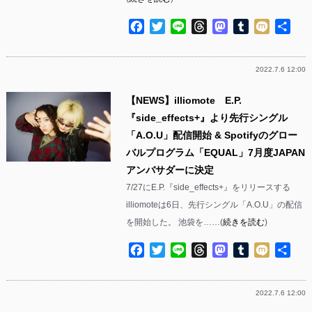
Facebook
Twitter
Line
Threads
Mastodon
Tumblr
Mixi
共
有
2022.7.6 12:00
【NEWS】illiomote E.P.
『side_effects+』より先行シングル
「A.O.U」配信開始 & Spotifyのグロー
バルプログラム「EQUAL」7月度JAPAN
アンバサダーに決定
7/27にE.P.『side_effects+』をリリースする
illiomoteは6日、先行シングル「A.O.U」の配信
を開始した。 池袋を……(
続きを読む
)
Facebook
Twitter
Line
Threads
Mastodon
Tumblr
Mixi
共
有
2022.7.6 12:00