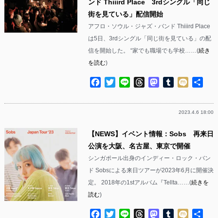
ンド Thiiird Place 3rdシングル「同じ
街を見ている」配信開始
アフロ・ソウル・ジャズ・バンド Thiiird Place
は5日、3rdシングル「同じ街を見ている」の配
信を開始した。 “家でも職場でも学校……(
続き
を読む
)
Facebook
Twitter
Line
Threads
Mastodon
Tumblr
Mixi
共
有
2023.4.6 18:00
【NEWS】イベント情報：Sobs 再来日
公演を大阪、名古屋、東京で開催
シンガポール出身のインディー・ロック・バン
ド Sobsによる来日ツアーが2023年6月に開催決
定。 2018年の1stアルバム『Tellta……(
続きを
読む
)
Facebook
Twitter
Line
Threads
Mastodon
Tumblr
Mixi
共