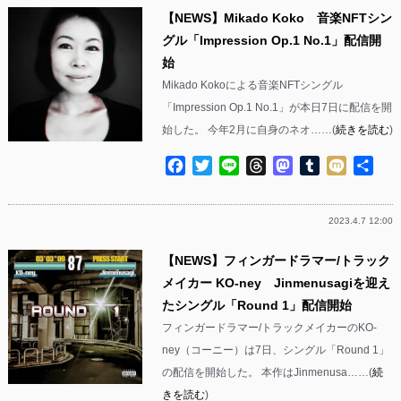
【NEWS】Mikado Koko 音楽NFTシン
グル「Impression Op.1 No.1」配信開
始
Mikado Kokoによる音楽NFTシングル
「Impression Op.1 No.1」が本日7日に配信を開
始した。 今年2月に自身のネオ……(
続きを読む
)
Facebook
Twitter
Line
Threads
Mastodon
Tumblr
Mixi
共
有
2023.4.7 12:00
【NEWS】フィンガードラマー/トラック
メイカー KO-ney Jinmenusagiを迎え
たシングル「Round 1」配信開始
フィンガードラマー/トラックメイカーのKO-
ney（コーニー）は7日、シングル「Round 1」
の配信を開始した。 本作はJinmenusa……(
続
きを読む
)