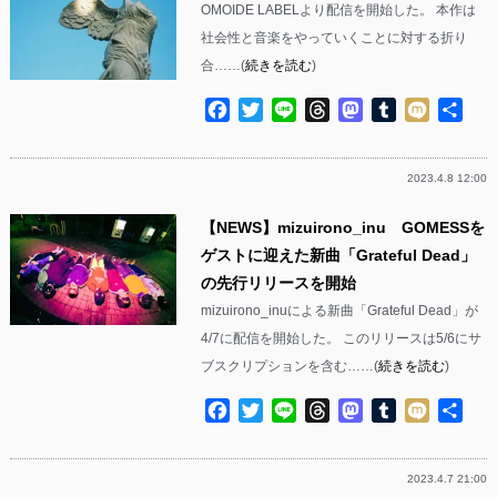
OMOIDE LABELより配信を開始した。 本作は
社会性と音楽をやっていくことに対する折り
合……(
続きを読む
)
Facebook
Twitter
Line
Threads
Mastodon
Tumblr
Mixi
共
有
2023.4.8 12:00
【NEWS】mizuirono_inu GOMESSを
ゲストに迎えた新曲「Grateful Dead」
の先行リリースを開始
mizuirono_inuによる新曲「Grateful Dead」が
4/7に配信を開始した。 このリリースは5/6にサ
ブスクリプションを含む……(
続きを読む
)
Facebook
Twitter
Line
Threads
Mastodon
Tumblr
Mixi
共
有
2023.4.7 21:00