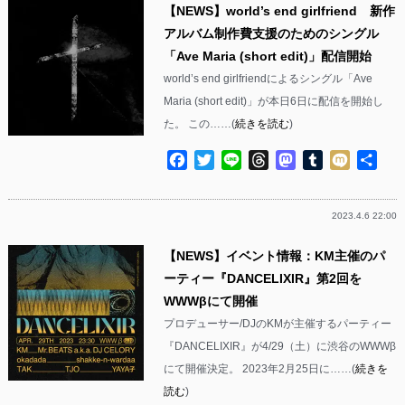
【NEWS】world’s end girlfriend 新作
アルバム制作費支援のためのシングル
「Ave Maria (short edit)」配信開始
world’s end girlfriendによるシングル「Ave
Maria (short edit)」が本日6日に配信を開始し
た。 この……(
続きを読む
)
Facebook
Twitter
Line
Threads
Mastodon
Tumblr
Mixi
共
有
2023.4.6 22:00
【NEWS】イベント情報：KM主催のパ
ーティー『DANCELIXIR』第2回を
WWWβにて開催
プロデューサー/DJのKMが主催するパーティー
『DANCELIXIR』が4/29（土）に渋谷のWWWβ
にて開催決定。 2023年2月25日に……(
続きを
読む
)