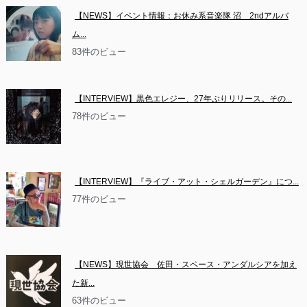
【NEWS】イベント情報：お休み系音楽隊 沼　2ndアルバ
ム...
83件のビュー
【INTERVIEW】黒色エレジー、27年ぶりリリース。その...
78件のビュー
【INTERVIEW】『ライブ・アット・シェルガーデン』につ...
77件のビュー
【NEWS】現世協会　佐田・スペース・アンダルシアを加え
た新...
63件のビュー