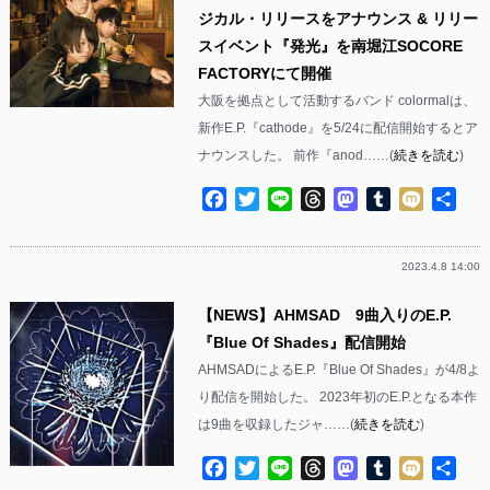
ジカル・リリースをアナウンス & リリー
スイベント『発光』を南堀江SOCORE
FACTORYにて開催
大阪を拠点として活動するバンド colormalは、
新作E.P.『cathode』を5/24に配信開始するとア
ナウンスした。 前作『anod……(
続きを読む
)
Facebook
Twitter
Line
Threads
Mastodon
Tumblr
Mixi
共
有
2023.4.8 14:00
【NEWS】AHMSAD 9曲入りのE.P.
『Blue Of Shades』配信開始
AHMSADによるE.P.『Blue Of Shades』が4/8よ
り配信を開始した。 2023年初のE.P.となる本作
は9曲を収録したジャ……(
続きを読む
)
Facebook
Twitter
Line
Threads
Mastodon
Tumblr
Mixi
共