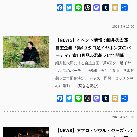
Facebook
Twitter
Line
Threads
Mastodon
Tumblr
Mixi
共
有
2023.4.6 19:00
【NEWS】イベント情報：細井徳太郎
自主企画『第4回タコ足イヤホンズのパ
ーティ』青山月見ル君想フにて開催
細井徳太郎による自主企画『第4回タコ足イヤ
ホンズのパーティ』が5/9（火）に青山月見ル君
想フにて開催決定。 ジャズ、即興、ロックを中
心に活動……(
続きを読む
)
Facebook
Twitter
Line
Threads
Mastodon
Tumblr
Mixi
共
有
2023.4.6 18:00
【NEWS】アフロ・ソウル・ジャズ・バ