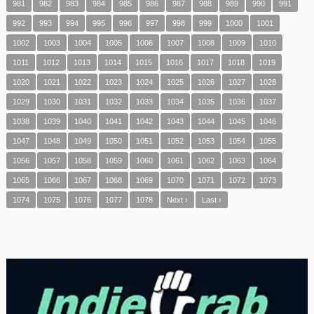
981
982
983
984
985
986
987
988
989
990
991
992
993
994
995
996
997
998
999
1000
1001
1002
1003
1004
1005
1006
1007
1008
1009
1010
1011
1012
1013
1014
1015
1016
1017
1018
1019
1020
1021
1022
1023
1024
1025
1026
1027
1028
1029
1030
1031
1032
1033
1034
1035
1036
1037
1038
1039
1040
1041
1042
1043
1044
1045
1046
1047
1048
1049
1050
1051
1052
1053
1054
1055
1056
1057
1058
1059
1060
1061
1062
1063
1064
1065
1066
1067
1068
1069
1070
1071
1072
1073
1074
1075
1076
1077
1078
Next ›
Last ›