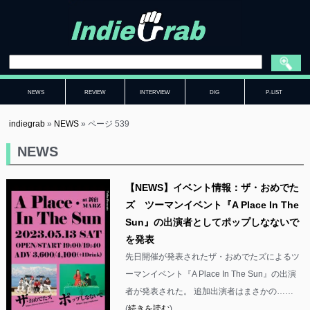
NEWS
REVIEW
INTERVIEW
DIG
P-LIST
indiegrab
»
NEWS
»
ページ 539
NEWS
【NEWS】イベント情報：ザ・おめでた
ズ ツーマンイベント『A Place In The
Sun』の出演者としてポップしなないで
を発表
先日開催が発表されたザ・おめでたズによるツ
ーマンイベント『A Place In The Sun』の出演
者が発表された。 追加出演者はまさかの……
(
続きを読む
)