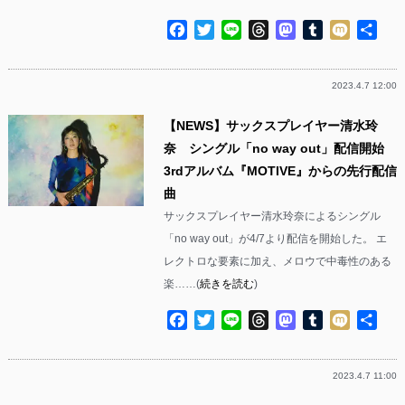
Facebook
Twitter
Line
Threads
Mastodon
Tumblr
Mixi
共
有
2023.4.7 12:00
【NEWS】サックスプレイヤー清水玲
奈 シングル「no way out」配信開始
3rdアルバム『MOTIVE』からの先行配信
曲
サックスプレイヤー清水玲奈によるシングル
「no way out」が4/7より配信を開始した。 エ
レクトロな要素に加え、メロウで中毒性のある
楽……(
続きを読む
)
Facebook
Twitter
Line
Threads
Mastodon
Tumblr
Mixi
共
有
2023.4.7 11:00