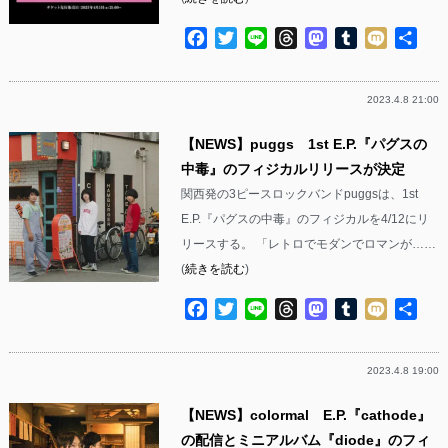
Facebook
Twitter
Line
Threads
Mastodon
Tumblr
Mixi
共
有
2023.4.8 21:00
【NEWS】puggs 1st E.P.『パグスの
中毒』のフィジカルリリースが決定
関西発の3ピースロックバンドpuggsは、1st
E.P.『パグスの中毒』のフィジカルを4/12にリ
リースする。 「レトロでモダンでロマンが……
(
続きを読む
)
Facebook
Twitter
Line
Threads
Mastodon
Tumblr
Mixi
共
有
2023.4.8 19:00
【NEWS】colormal E.P.『cathode』
の配信とミニアルバム『diode』のフィ