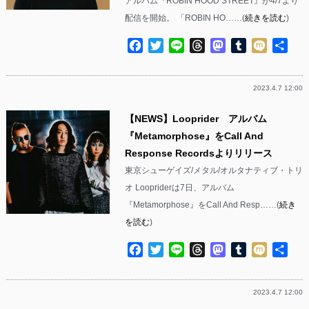
アルバム『ROBIN HOOD STREET』が4/7より
配信を開始。 「ROBIN HO……(
続きを読む
)
Facebook
Twitter
Line
Threads
Mastodon
Tumblr
Mixi
共
有
2023.4.7 12:00
【NEWS】Looprider アルバム
『Metamorphose』をCall And
Response Recordsよりリリース
東京シューゲイズ/メタル/オルタナティブ・トリ
オ Loopriderは7日、アルバム
『Metamorphose』をCall And Resp……(
続き
を読む
)
Facebook
Twitter
Line
Threads
Mastodon
Tumblr
Mixi
共
有
2023.4.7 12:00