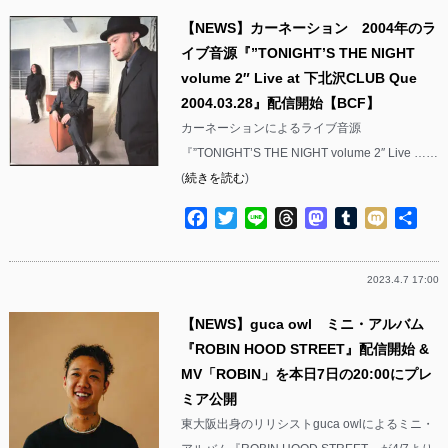
【NEWS】カーネーション 2004年のラ
イブ音源『”TONIGHT’S THE NIGHT
volume 2″ Live at 下北沢CLUB Que
2004.03.28』配信開始【BCF】
カーネーションによるライブ音源
『”TONIGHT’S THE NIGHT volume 2″ Live ……
(
続きを読む
)
Facebook
Twitter
Line
Threads
Mastodon
Tumblr
Mixi
共
有
2023.4.7 17:00
【NEWS】guca owl ミニ・アルバム
『ROBIN HOOD STREET』配信開始 &
MV「ROBIN」を本日7日の20:00にプレ
ミア公開
東大阪出身のリリシストguca owlによるミニ・