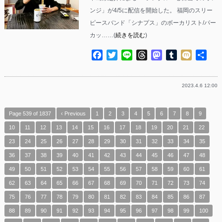
ンジ」が4/5に配信を開始した。 福岡のスリー
ピースバンド「シナプス」のボーカリスト/パー
カッ……(
続きを読む
)
Facebook
Twitter
Line
Threads
Mastodon
Tumblr
Mixi
共
有
2023.4.6 12:00
Page 539 of 1837
‹ Previous
1
2
3
4
5
6
7
8
9
10
11
12
13
14
15
16
17
18
19
20
21
22
23
24
25
26
27
28
29
30
31
32
33
34
35
36
37
38
39
40
41
42
43
44
45
46
47
48
49
50
51
52
53
54
55
56
57
58
59
60
61
62
63
64
65
66
67
68
69
70
71
72
73
74
75
76
77
78
79
80
81
82
83
84
85
86
87
88
89
90
91
92
93
94
95
96
97
98
99
100