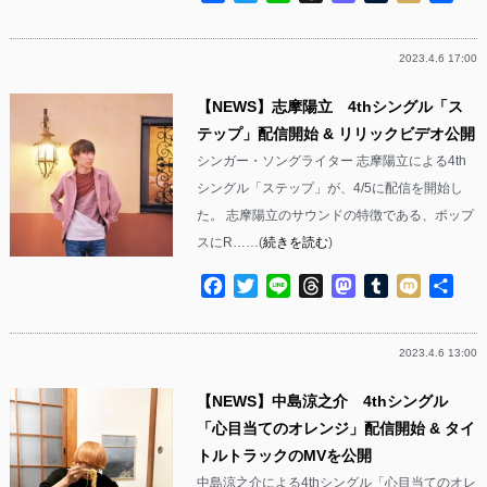
有
2023.4.6 17:00
【NEWS】志摩陽立 4thシングル「ス
テップ」配信開始 & リリックビデオ公開
シンガー・ソングライター 志摩陽立による4th
シングル「ステップ」が、4/5に配信を開始し
た。 志摩陽立のサウンドの特徴である、ポップ
スにR……(
続きを読む
)
Facebook
Twitter
Line
Threads
Mastodon
Tumblr
Mixi
共
有
2023.4.6 13:00
【NEWS】中島涼之介 4thシングル
「心目当てのオレンジ」配信開始 & タイ
トルトラックのMVを公開
中島涼之介による4thシングル「心目当てのオレ