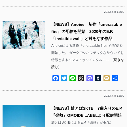
有
2023.4.8 12:00
【NEWS】Anoice 新作『unerasable
fire』の配信を開始 2020年のE.P.
「invisible wall」と対をなす作品
Anoiceによる新作『unerasable fire』が配信を
開始した。 ダークでシネマチックなサウンドを
特徴とするインストゥルメンタル・……(
続きを
読む
)
Facebook
Twitter
Line
Threads
Mastodon
Tumblr
Mixi
共
有
2023.4.8 12:00
【NEWS】鮭とばSKTB 7曲入りのE.P.
『発熱』OMOIDE LABELより配信開始
鮭とばSKTBによるE.P.『発熱』が4/7に