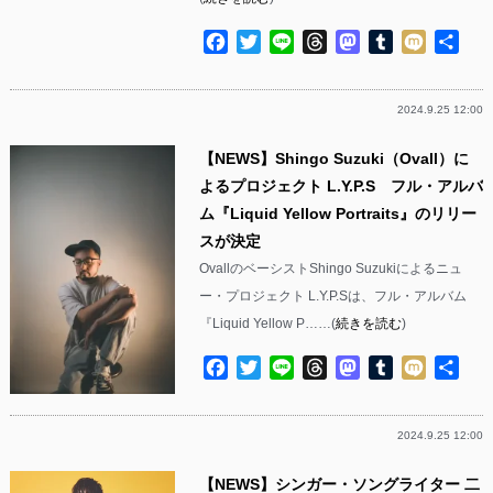
Facebook
Twitter
Line
Threads
Mastodon
Tumblr
Mixi
共
有
2024.9.25 12:00
【NEWS】Shingo Suzuki（Ovall）に
よるプロジェクト L.Y.P.S フル・アルバ
ム『Liquid Yellow Portraits』のリリー
スが決定
OvallのベーシストShingo Suzukiによるニュ
ー・プロジェクト L.Y.P.Sは、フル・アルバム
『Liquid Yellow P……(
続きを読む
)
Facebook
Twitter
Line
Threads
Mastodon
Tumblr
Mixi
共
有
2024.9.25 12:00
【NEWS】シンガー・ソングライター 二