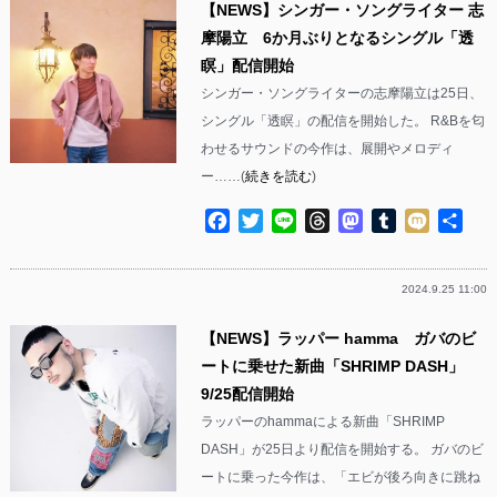
【NEWS】シンガー・ソングライター 志
摩陽立 6か月ぶりとなるシングル「透
瞑」配信開始
シンガー・ソングライターの志摩陽立は25日、
シングル「透瞑」の配信を開始した。 R&Bを匂
わせるサウンドの今作は、展開やメロディ
ー……(
続きを読む
)
Facebook
Twitter
Line
Threads
Mastodon
Tumblr
Mixi
共
有
2024.9.25 11:00
【NEWS】ラッパー hamma ガバのビ
ートに乗せた新曲「SHRIMP DASH」
9/25配信開始
ラッパーのhammaによる新曲「SHRIMP
DASH」が25日より配信を開始する。 ガバのビ
ートに乗った今作は、「エビが後ろ向きに跳ね