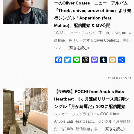
ーのOliver Coates ニュー・アルバム
『Throb, shiver, arrow of time』より先
行シングル「Apparition (feat.
Malibu)」配信開始 & MV公開
10/18にニュー・アルバム『Throb, shiver, arrow
of time』をリリースするOliver Coatesは、先行
シン……(
続きを読む
)
Facebook
Twitter
Line
Threads
Mastodon
Tumblr
Mixi
共
有
2024.9.22 15:04
【NEWS】POCHI from Anubis Eats
Heartbeat 3ヶ月連続リリース第2弾シ
ングル「月が綺麗だ」10/2に配信開始
シンガー・ソングライターのPOCHI from
Anubis Eats Heartbeatは、シングル「月が綺麗
だ」を10/2に配信開始する……(
続きを読む
)