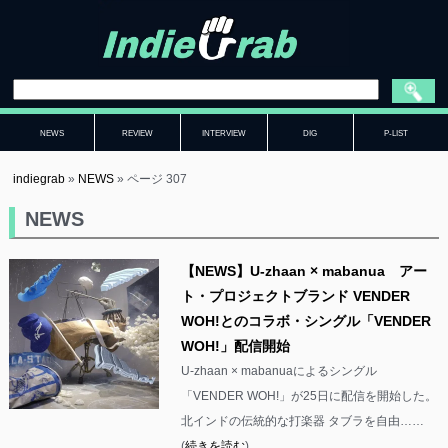
NEWS
REVIEW
INTERVIEW
DIG
P-LIST
indiegrab
»
NEWS
»
ページ 307
NEWS
【NEWS】U-zhaan × mabanua アー
ト・プロジェクトブランド VENDER
WOH!とのコラボ・シングル「VENDER
WOH!」配信開始
U-zhaan × mabanuaによるシングル
「VENDER WOH!」が25日に配信を開始した。
北インドの伝統的な打楽器 タブラを自由……
(
続きを読む
)