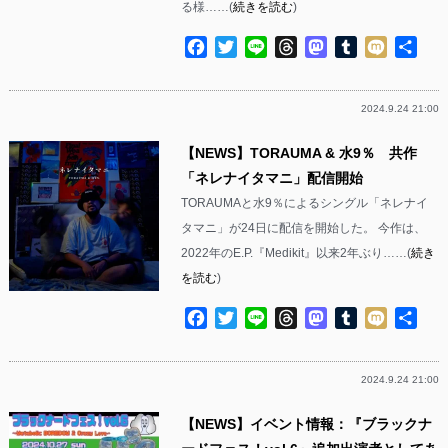
る様……(
続きを読む
)
Facebook
Twitter
Line
Threads
Mastodon
Tumblr
Mixi
共
有
2024.9.24 21:00
【NEWS】TORAUMA & 水9％ 共作
「ネレナイタマニ」配信開始
TORAUMAと水9％によるシングル「ネレナイ
タマニ」が24日に配信を開始した。 今作は、
2022年のE.P.『Medikit』以来2年ぶり……(
続き
を読む
)
Facebook
Twitter
Line
Threads
Mastodon
Tumblr
Mixi
共
有
2024.9.24 21:00
【NEWS】イベント情報：『ブラックナ