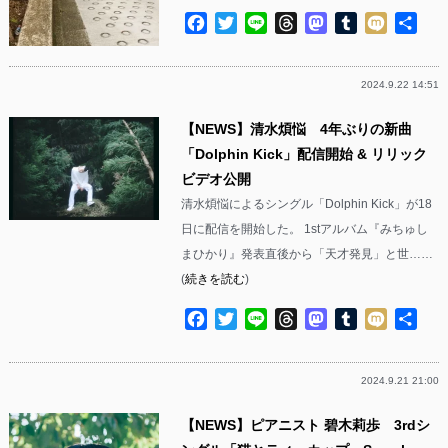
Facebook
Twitter
Line
Threads
Mastodon
Tumblr
Mixi
共
有
2024.9.22 14:51
【NEWS】清水煩悩 4年ぶりの新曲
「Dolphin Kick」配信開始 & リリック
ビデオ公開
清水煩悩によるシングル「Dolphin Kick」が18
日に配信を開始した。 1stアルバム『みちゅし
まひかり』発表直後から「天才発見」と世……
(
続きを読む
)
Facebook
Twitter
Line
Threads
Mastodon
Tumblr
Mixi
共
有
2024.9.21 21:00
【NEWS】ピアニスト 碧木莉歩 3rdシ