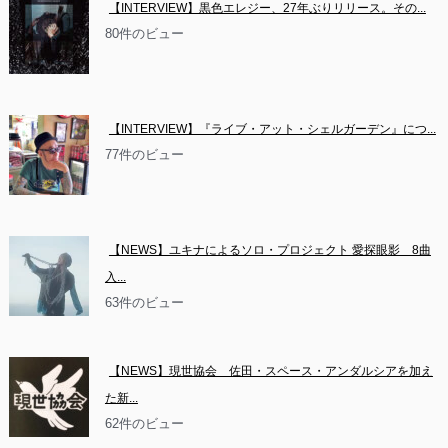
【INTERVIEW】黒色エレジー、27年ぶりリリース。その...
80件のビュー
【INTERVIEW】『ライブ・アット・シェルガーデン』につ...
77件のビュー
【NEWS】ユキナによるソロ・プロジェクト 愛探眼影　8曲
入...
63件のビュー
【NEWS】現世協会　佐田・スペース・アンダルシアを加え
た新...
62件のビュー