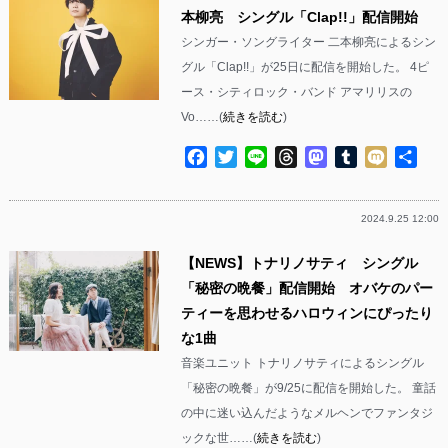
本柳亮 シングル「Clap!!」配信開始
シンガー・ソングライター 二本柳亮によるシン
グル「Clap!!」が25日に配信を開始した。 4ピ
ース・シティロック・バンド アマリリスの
Vo……(
続きを読む
)
Facebook
Twitter
Line
Threads
Mastodon
Tumblr
Mixi
共
有
2024.9.25 12:00
【NEWS】トナリノサティ シングル
「秘密の晩餐」配信開始 オバケのパー
ティーを思わせるハロウィンにぴったり
な1曲
音楽ユニット トナリノサティによるシングル
「秘密の晩餐」が9/25に配信を開始した。 童話
の中に迷い込んだようなメルヘンでファンタジ
ックな世……(
続きを読む
)