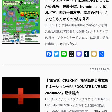
ードフェス！vol.6』追加出演者としてあ
がた森魚、佐藤幸雄、honninman、団
地ノ宮、四万十川友美、惑星通信社、さ
よならさんかくの7組を発表
10/27（日）に神奈川県川崎市の認定こども園
丸山幼稚園にて開催される現代オルタナティブ
の祭典「ブラックナードフェス」は24日、追加
の出演……(
続きを読む
)
Facebook
Twitter
Line
Threads
Mastodon
Tumblr
Mixi
共
有
2024.9.24 20:00
【NEWS】CRZKNY 能登豪雨災害救援
ドネーション作品『DONATE LIVE MIX
20240922』配信開始
CRZKNYによるライブミックス音源『DONATE
LIVE MIX 20240922』が24日に配信を開始し
た。 今作は先日の能登豪雨災害……(
続きを読