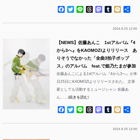
Facebook
Twitter
Line
Threads
Mastodon
Tumblr
Mixi
共
有
2024.9.25 12:00
【NEWS】佐藤あんこ 1stアルバム『4
から3へ』をKAOMOZIよりリリース あ
りそうでなかった「全曲3拍子ポップ
ス」のアルバム feat.で姫乃たまが参加
佐藤あんこによる1stアルバム『4から3へ』が本
日25日にKAOMOZIよりリリースされた。 文筆
家としても活動するミュージシャン 佐藤あ
ん……(
続きを読む
)
Facebook
Twitter
Line
Threads
Mastodon
Tumblr
Mixi
共
有
2024.9.25 12:00