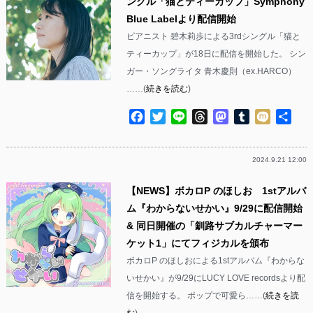
ングル「猫とティーカップ」Symphony
Blue Labelより配信開始
ピアニスト 碧木莉歩による3rdシングル「猫と
ティーカップ」が18日に配信を開始した。 シン
ガー・ソングライタ 青木慶則（ex.HARCO）
……(
続きを読む
)
Facebook
Twitter
Line
Threads
Mastodon
Tumblr
Mixi
共
有
2024.9.21 12:00
【NEWS】ボカロP のほしお 1stアルバ
ム『わからないせかい』9/29に配信開始
& 同日開催の「釧路サブカルチャーマー
ケット1」にてフィジカルを頒布
ボカロP のほしおによる1stアルバム『わからな
いせかい』が9/29にLUCY LOVE recordsより配
信を開始する。 ポップで可愛ら……(
続きを読
む
)