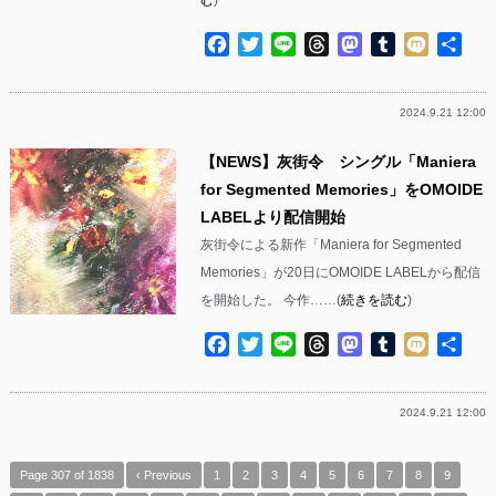
Facebook
Twitter
Line
Threads
Mastodon
Tumblr
Mixi
共
有
2024.9.21 12:00
【NEWS】灰街令 シングル「Maniera
for Segmented Memories」をOMOIDE
LABELより配信開始
灰街令による新作「Maniera for Segmented
Memories」が20日にOMOIDE LABELから配信
を開始した。 今作……(
続きを読む
)
Facebook
Twitter
Line
Threads
Mastodon
Tumblr
Mixi
共
有
2024.9.21 12:00
Page 307 of 1838
‹ Previous
1
2
3
4
5
6
7
8
9