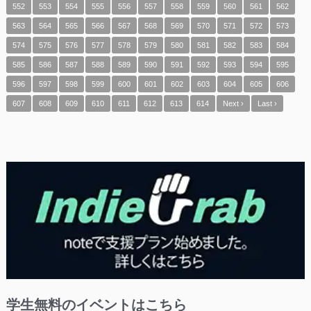
552
553
554
555
556
557
558
559
560
561
562
563
564
565
566
567
568
569
570
571
572
573
574
575
576
577
578
579
580
581
582
583
584
585
586
587
588
589
590
591
592
593
594
595
596
597
598
599
600
601
602
603
604
605
606
607
608
609
610
611
612
613
614
Next ›
Last ›
学生無料のイベントはこちら