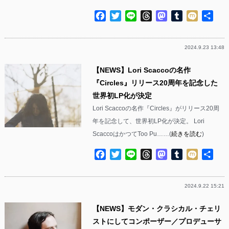
Facebook
Twitter
Line
Threads
Mastodon
Tumblr
Mixi
共
有
2024.9.23 13:48
【NEWS】Lori Scaccoの名作
『Circles』リリース20周年を記念した
世界初LP化が決定
Lori Scaccoの名作『Circles』がリリース20周
年を記念して、世界初LP化が決定。 Lori
ScaccoはかつてToo Pu……(
続きを読む
)
Facebook
Twitter
Line
Threads
Mastodon
Tumblr
Mixi
共
有
2024.9.22 15:21
【NEWS】モダン・クラシカル・チェリ
ストにしてコンポーザー／プロデューサ