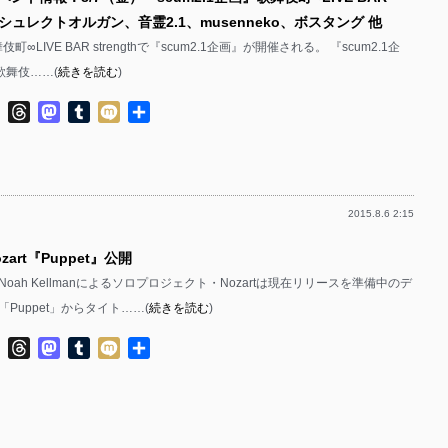
 / ゲシュレクトオルガン、音霊2.1、musenneko、ボスタング 他
町∞LIVE BAR strengthで『scum2.1企画』が開催される。 『scum2.1企
）歌舞伎……(
続きを読む
)
ok
ter
Line
Threads
Mastodon
Tumblr
Mixi
共
有
2015.8.6 2:15
zart『Puppet』公開
oah Kellmanによるソロプロジェクト・Nozartは現在リリースを準備中のデ
Puppet」からタイト……(
続きを読む
)
ok
ter
Line
Threads
Mastodon
Tumblr
Mixi
共
有