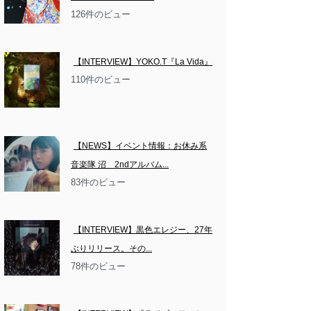
126件のビュー
【INTERVIEW】YOKO.T『La Vida』
110件のビュー
【NEWS】イベント情報：お休み系
音楽隊 沼　2ndアルバム...
83件のビュー
【INTERVIEW】黒色エレジー、27年
ぶりリリース。その...
78件のビュー