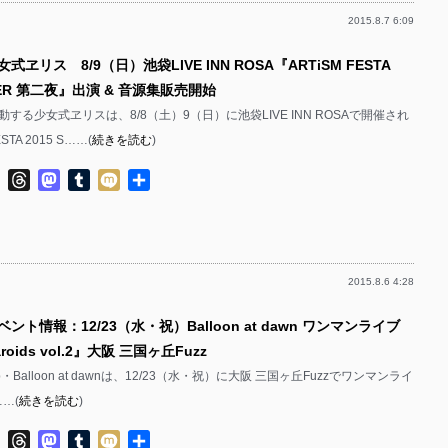
2015.8.7 6:09
式ヱリス 8/9（日）池袋LIVE INN ROSA『ARTiSM FESTA
MMER 第二夜』出演 & 音源集販売開始
する少女式ヱリスは、8/8（土）9（日）に池袋LIVE INN ROSAで開催され
STA 2015 S……(
続きを読む
)
ok
ter
Line
Threads
Mastodon
Tumblr
Mixi
共
有
2015.8.6 4:28
ント情報：12/23（水・祝）Balloon at dawn ワンマンライブ
laroids vol.2』大阪 三国ヶ丘Fuzz
op・Balloon at dawnは、12/23（水・祝）に大阪 三国ヶ丘Fuzzでワンマンライ
……(
続きを読む
)
ok
ter
Line
Threads
Mastodon
Tumblr
Mixi
共