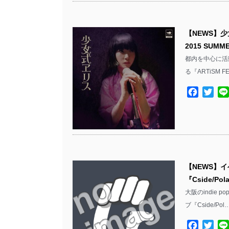
【NEWS】少女
2015 SU
都内を中心に活動
る『ARTiSM FE
Facebo
Twit
【NEWS】イベ
『Cside/Po
大阪のindie p
ブ『Cside/Pol
Facebo
Twit