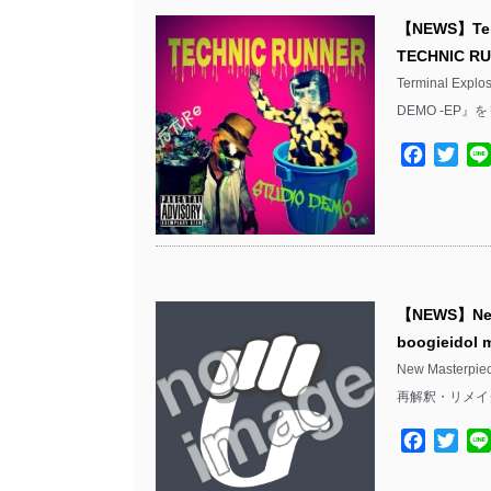
【NEWS】Ter
TECHNIC R
Terminal E
DEMO -EP』
Facebo
Twit
【NEWS】Ne
boogieidol
New Master
再解釈・リメイ
Facebo
Twit