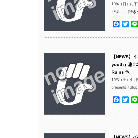
10/4（日）に下北沢T
｢FUL……(
続き
Facebo
Twit
【NEWS】イベ
youth』恵比寿
Ruins 他
10/3（土）4
presents『Stop
Facebo
Twit
【NEWS】イ