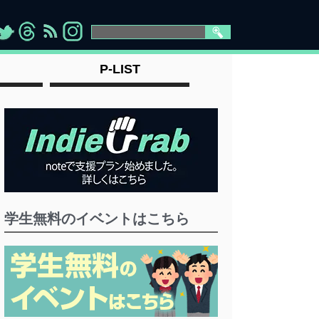
>
">
">
" >
P-LIST
学生無料のイベントはこちら