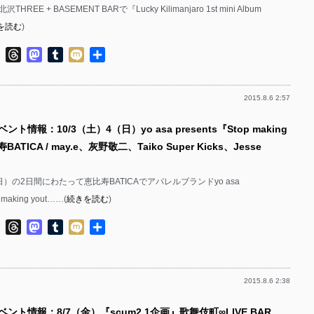
HREE + BASEMENT BARで『Lucky Kilimanjaro 1st mini Album
を読む
)
ok
ter
Line
Threads
Mastodon
Tumblr
Mixi
共
有
2015.8.6 2:57
ント情報：10/3（土）4（日）yo asa presents『Stop making
BATICA / may.e、灰野敬二、Taiko Super Kicks、Jesse
（日）の2日間にわたって恵比寿BATICAでアパレルブランドyo asa
 making yout……(
続きを読む
)
ok
ter
Line
Threads
Mastodon
Tumblr
Mixi
共
有
2015.8.6 2:38
ベント情報：8/7（金）『scum2.1企画』歌舞伎町∞LIVE BAR