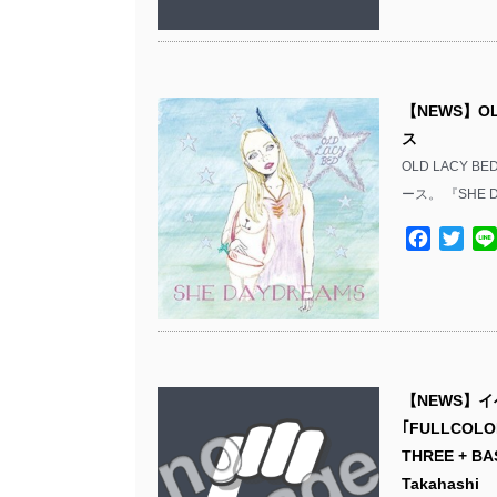
【NEWS】OL
ス
OLD LACY 
ース。 『SHE 
Facebo
Twit
【NEWS】イベ
｢FULLCOLO
THREE + BA
Takahashi