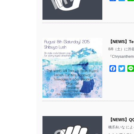
【NEWS】Te
8/8（土）に渋
『Chrysant
Facebo
Twit
【NEWS】QQ
橋爪&いな によ