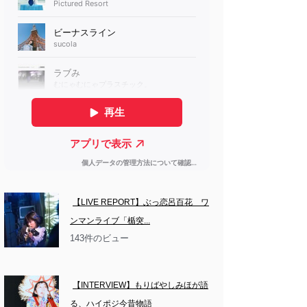
【LIVE REPORT】ぶっ恋呂百花　ワ
ンマンライブ「楯突...
143件のビュー
【INTERVIEW】もりばやしみほが語
る、ハイポジ今昔物語