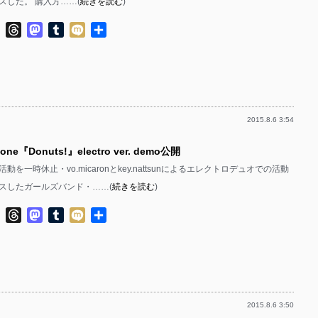
スした。 購入方……(
続きを読む
)
ok
ter
Line
Threads
Mastodon
Tumblr
Mixi
共
有
2015.8.6 3:54
ne『Donuts!』electro ver. demo公開
を一時休止・vo.micaronとkey.nattsunによるエレクトロデュオでの活動
スしたガールズバンド・……(
続きを読む
)
ok
ter
Line
Threads
Mastodon
Tumblr
Mixi
共
有
2015.8.6 3:50