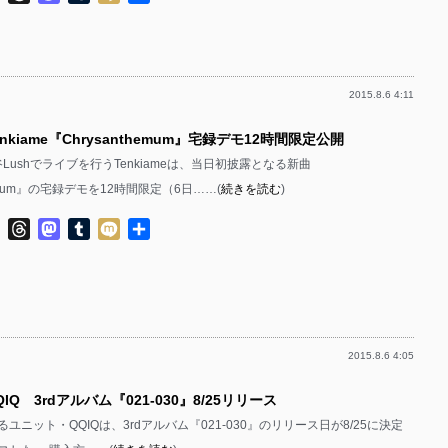
有
2015.8.6 4:11
nkiame『Chrysanthemum』宅録デモ12時間限定公開
谷Lushでライブを行うTenkiameは、当日初披露となる新曲
hemum』の宅録デモを12時間限定（6日……(
続きを読む
)
ok
ter
Line
Threads
Mastodon
Tumblr
Mixi
共
有
2015.8.6 4:05
IQ 3rdアルバム『021-030』8/25リリース
るユニット・QQIQは、3rdアルバム『021-030』のリリース日が8/25に決定