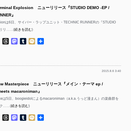
minal Explosion ニューリリース『STUDIO DEMO -EP /
UNNER』
xplosionは6日、サイバー・ラップユニット・TECHNIC RUNNERの『STUDIO
をリリ……(
続きを読む
)
ok
ter
Line
Threads
Mastodon
Tumblr
Mixi
共
有
2015.8.6 3:40
w Masterpiece ニューリリース『メイン・テーマ ep /
 meets macaroniman』
pieceは5日、boogieidolによるmacaroniman（a.k.a.うっど漫まん）の楽曲群を
ク……(
続きを読む
)
ok
ter
Line
Threads
Mastodon
Tumblr
Mixi
共
有