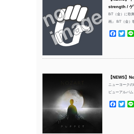
strength
8/7（金）に歌舞伎
画』 8/7（金
Facebo
Twit
【NEWS】No
ニューヨークのN
ビューアルバム「
Facebo
Twit