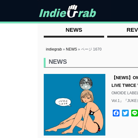
NEWS
REV
indiegrab
»
NEWS
»
ページ 1670
NEWS
【NEWS】O
LIVE TWIC
OMOIDE LAB
Vol.1』『JUK
Facebo
Twit