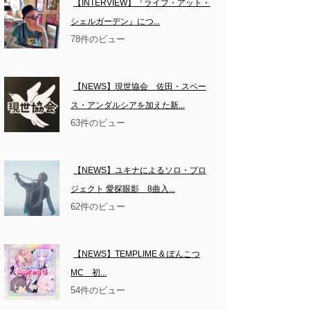
【INTERVIEW】『ライブ・アット・
シェルガーデン』につ...
78件のビュー
【NEWS】現世協会　佐田・スペー
ス・アンダルシアを加えた新...
63件のビュー
【NEWS】ユキナによるソロ・プロ
ジェクト 愛探眼影　8曲入...
62件のビュー
【NEWS】TEMPLIME & ぽんこつ
MC　初...
54件のビュー