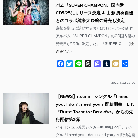
バム『SUPER CHAMPON』国内盤
CD5/25にリリース決定 & 山形 奥羽自慢
とのコラボ純米大吟醸の発売も決定
京都を拠点に活動するおとぼけビ～バ～の新作
アルバム『SUPER CHAMPON』のCD国内盤の
発売日が5/25に決定した。 『SUPER C……(
続
きを読む
)
Facebook
Twitter
Line
Threads
Mastodon
Tumblr
Mixi
共
有
2022.4.22 18:00
【NEWS】itsumi シングル「I need
you, I don’t need you」配信開始 E.P.
『Burnt Toast for Breakfas』からの先
行配信第2弾
バイリンガル英詞シンガーitsumiは22日、シン
グル「I need you, I don’t need you」の配信を開