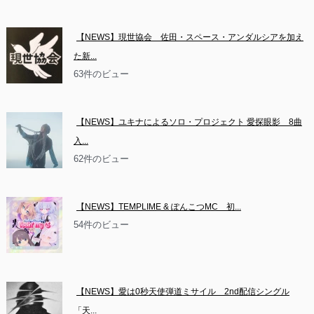
【NEWS】現世協会　佐田・スペース・アンダルシアを加え
た新...
63件のビュー
【NEWS】ユキナによるソロ・プロジェクト 愛探眼影　8曲
入...
62件のビュー
【NEWS】TEMPLIME & ぽんこつMC　初...
54件のビュー
【NEWS】愛は0秒天使弾道ミサイル　2nd配信シングル
「天...