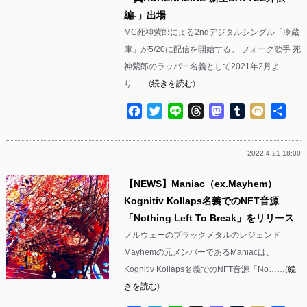
編-」出場
MC死神紫郎による2ndデジタルシングル「冷蔵
庫」が5/20に配信を開始する。 フォーク歌手 死
神紫郎のラッパー名義として2021年2月よ
り……(
続きを読む
)
Facebook
Twitter
Line
Threads
Mastodon
Tumblr
Mixi
共
有
2022.4.21 18:00
【NEWS】Maniac（ex.Mayhem）
Kognitiv Kollaps名義でのNFT音源
「Nothing Left To Break」をリリース
ノルウェーのブラックメタルのレジェンド
Mayhemの元メンバーであるManiacは、
Kognitiv Kollaps名義でのNFT音源「No……(
続
きを読む
)