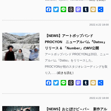
Facebook
Twitter
Line
Threads
Mastodon
Tumblr
Mixi
共
有
2022.4.22 18:00
【NEWS】アートポップバンド
PROCYON ニューアルバム『Datsu』
リリース & 「Number」のMV公開
アートポップバンド PROCYONは20日、ニュー
アルバム『Datsu』をリリースした。
PROCYONが初のスタジオレコーディングを取
り入……(
続きを読む
)
Facebook
Twitter
Line
Threads
Mastodon
Tumblr
Mixi
共
有
2022.4.22 18:00
【NEWS】おとぼけビ～バ～ 新作アル