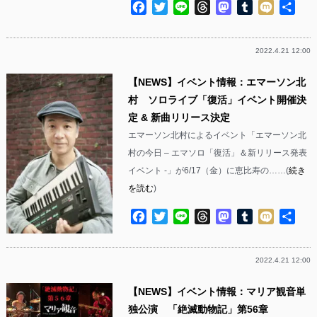
Facebook
Twitter
Line
Threads
Mastodon
Tumblr
Mixi
共
有
2022.4.21 12:00
【NEWS】イベント情報：エマーソン北
村 ソロライブ「復活」イベント開催決
定 & 新曲リリース決定
エマーソン北村によるイベント「エマーソン北
村の今日 – エマソロ「復活」＆新リリース発表
イベント -」が6/17（金）に恵比寿の……(
続き
を読む
)
Facebook
Twitter
Line
Threads
Mastodon
Tumblr
Mixi
共
有
2022.4.21 12:00
【NEWS】イベント情報：マリア観音単
独公演 「絶滅動物記」第56章