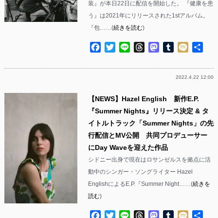
装』が本日22日に配信を開始した。 『健康を患
う』は2021年にリリースされた1stアルバム。
『包……(
続きを読む
)
Facebook
Twitter
Line
Threads
Mastodon
Tumblr
Mixi
共
有
2022.4.22 12:00
【NEWS】Hazel English 新作E.P.
『Summer Nights』リリース決定 & タ
イトルトラック「Summer Nights」の先
行配信とMV公開 共同プロデューサー
にDay Waveを迎えた作品
シドニー出身で現在はロサンゼルスを拠点に活
動中のシンガー・ソングライター Hazel
EnglishによるE.P.『Summer Night……(
続きを
読む
)
Facebook
Twitter
Line
Threads
Mastodon
Tumblr
Mixi
共