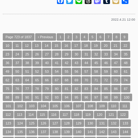
Facebook
Twitter
Line
Threads
Mastodon
Tumblr
Mixi
共
有
2022.4.21 12:00
Page 723 of 1837
‹ Previous
1
2
3
4
5
6
7
8
9
10
11
12
13
14
15
16
17
18
19
20
21
22
23
24
25
26
27
28
29
30
31
32
33
34
35
36
37
38
39
40
41
42
43
44
45
46
47
48
49
50
51
52
53
54
55
56
57
58
59
60
61
62
63
64
65
66
67
68
69
70
71
72
73
74
75
76
77
78
79
80
81
82
83
84
85
86
87
88
89
90
91
92
93
94
95
96
97
98
99
100
101
102
103
104
105
106
107
108
109
110
111
112
113
114
115
116
117
118
119
120
121
122
123
124
125
126
127
128
129
130
131
132
133
134
135
136
137
138
139
140
141
142
143
144