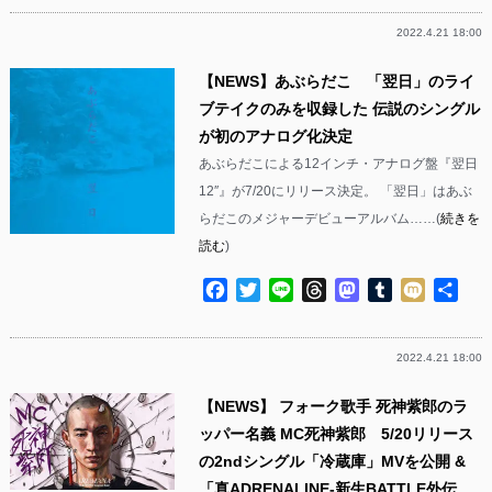
2022.4.21 18:00
【NEWS】あぶらだこ 「翌日」のライ
ブテイクのみを収録した 伝説のシングル
が初のアナログ化決定
あぶらだこによる12インチ・アナログ盤『翌日
12″』が7/20にリリース決定。 「翌日」はあぶ
らだこのメジャーデビューアルバム……(
続きを
読む
)
Facebook
Twitter
Line
Threads
Mastodon
Tumblr
Mixi
共
有
2022.4.21 18:00
【NEWS】 フォーク歌手 死神紫郎のラ
ッパー名義 MC死神紫郎 5/20リリース
の2ndシングル「冷蔵庫」MVを公開 &
「真ADRENALINE-新生BATTLE外伝