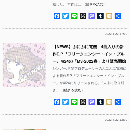
始した。 本作は……(
続きを読む
)
Facebook
Twitter
Line
Threads
Mastodon
Tumblr
Mixi
共
有
2022.4.22 17:00
【NEWS】ぷにぷに電機 4曲入りの新
作E.P.『フリークエンシー・イン・ブル
ー』4/24の「M3-2022春」より販売開始
シンガー/音楽プロデューサーのぷにぷに電機に
よる新作E.P.『フリークエンシー・イン・ブル
ー』が4/24にリリースされる。 “未来に取り残
さ……(
続きを読む
)
Facebook
Twitter
Line
Threads
Mastodon
Tumblr
Mixi
共
有
2022.4.22 12:00