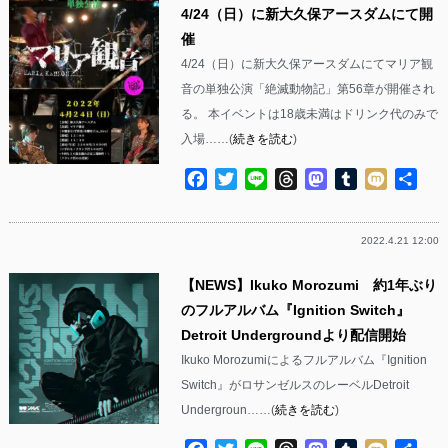
4/24（日）に新大久保アースダムにて開
催
4/24（日）に新大久保アースダムにてマリア観
音の単独公演「絶滅動物記」第56章が開催され
る。 本イベントは18歳未満はドリンク代のみで
入場……(
続きを読む
)
Facebook
Twitter
Line
Threads
Mastodon
Tumblr
Mixi
共
有
2022.4.21 12:00
【NEWS】Ikuko Morozumi 約1年ぶり
のフルアルバム『Ignition Switch』
Detroit Undergroundより配信開始
Ikuko Morozumiによるフルアルバム『Ignition
Switch』がロサンゼルスのレーベルDetroit
Undergroun……(
続きを読む
)