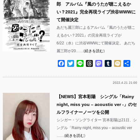
郎 アルバム『風のうたが聴こえるか
い？2021』完全再現ライブ渋谷WWWに
て開催決定
あだち麗三郎によるアルバム『風のうたが聴こ
えるかい？2021』の完全再現ライブが
6/22（水）に渋谷WWWにて開催決定。 あだち
麗三郎が20……(
続きを読む
)
Facebook
Twitter
Line
Threads
Mastodon
Tumblr
Mixi
共
有
2022.4.21 21:00
【NEWS】宮本彩陽 シングル「Rainy
night, miss you – acoustic ver -」のセ
ルフライナーノーツを公開
シンガー・ソングライター 宮本彩陽は21日、シ
ングル「Rainy night, miss you – acoustic ver
……(
続きを読む
)