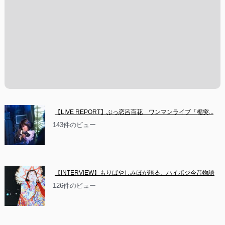
【LIVE REPORT】ぶっ恋呂百花　ワンマンライブ「楯突...
143件のビュー
【INTERVIEW】もりばやしみほが語る、ハイポジ今昔物語
126件のビュー