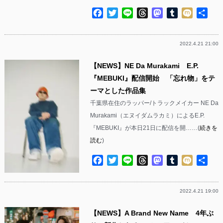
Facebook
Twitter
Line
Threads
Mastodon
Tumblr
Mixi
共
有
2022.4.21 21:00
【NEWS】NE Da Murakami E.P.
『MEBUKI』配信開始 「忘れ物」をテ
ーマとした作品集
千葉県在住のラッパー/トラックメイカー NE Da
Murakami（エヌイダムラカミ）によるE.P.
『MEBUKI』が本日21日に配信を開……(
続きを
読む
)
Facebook
Twitter
Line
Threads
Mastodon
Tumblr
Mixi
共
有
2022.4.21 19:00
【NEWS】A Brand New Name 4年ぶ