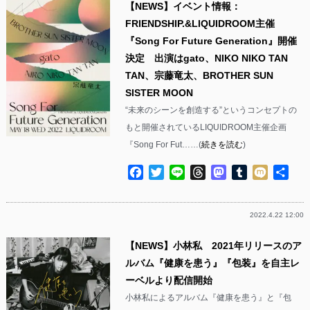
【NEWS】イベント情報：
FRIENDSHIP.&LIQUIDROOM主催
『Song For Future Generation』開催
決定 出演はgato、NIKO NIKO TAN
TAN、宗藤竜太、BROTHER SUN
SISTER MOON
“未来のシーンを創造する”というコンセプトの
もと開催されているLIQUIDROOM主催企画
『Song For Fut……(
続きを読む
)
Facebook
Twitter
Line
Threads
Mastodon
Tumblr
Mixi
共
有
2022.4.22 12:00
【NEWS】小林私 2021年リリースのア
ルバム『健康を患う』『包装』を自主レ
ーベルより配信開始
小林私によるアルバム『健康を患う』と『包