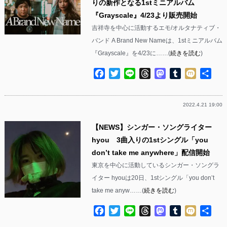
りの新作となる1stミニアルバム
『Grayscale』4/23より販売開始
吉祥寺を中心に活動するエモ/オルタナティブ・
バンド A Brand New Nameは、1stミニアルバム
『Grayscale』を4/23に……(
続きを読む
)
Facebook
Twitter
Line
Threads
Mastodon
Tumblr
Mixi
共
有
2022.4.21 19:00
【NEWS】シンガー・ソングライター
hyou 3曲入りの1stシングル「you
don’t take me anywhere」配信開始
東京を中心に活動しているシンガー・ソングラ
イター hyouは20日、1stシングル「you don’t
take me anyw……(
続きを読む
)
Facebook
Twitter
Line
Threads
Mastodon
Tumblr
Mixi
共
有