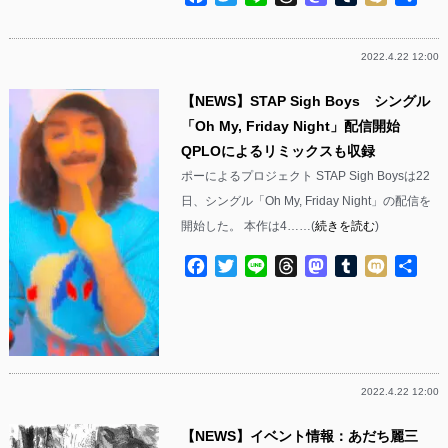
有
2022.4.22 12:00
【NEWS】STAP Sigh Boys シングル
「Oh My, Friday Night」配信開始
QPLOによるリミックスも収録
ポーによるプロジェクト STAP Sigh Boysは22
日、シングル「Oh My, Friday Night」の配信を
開始した。 本作は4……(
続きを読む
)
Facebook
Twitter
Line
Threads
Mastodon
Tumblr
Mixi
共
有
2022.4.22 12:00
【NEWS】イベント情報：あだち麗三