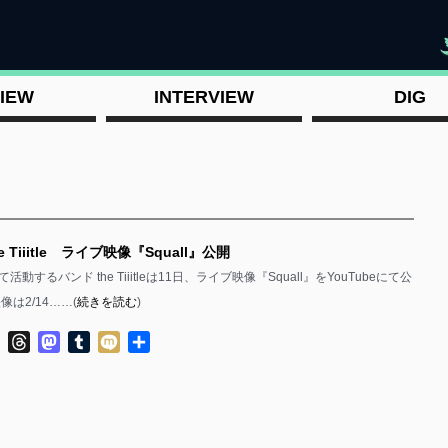
"
IEW
INTERVIEW
DIG
e Tiiitle ライブ映像『Squall』公開
動するバンド the Tiiitleは11日、ライブ映像『Squall』をYouTubeにて公
像は2/14……(
続きを読む
)
ok
ter
Line
Threads
Mastodon
Tumblr
Mixi
共
有