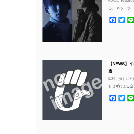
Kokatu Tes
る。 ネットラ…
Facebo
Twit
【NEWS】イ
表
5/26（火）に
もせずによる企画『
Facebo
Twit