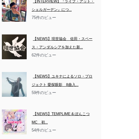
【INTERVIEW】『ライブ・アット・
シェルガーデン』につ...
75件のビュー
【NEWS】現世協会　佐田・スペー
ス・アンダルシアを加えた新...
62件のビュー
【NEWS】ユキナによるソロ・プロ
ジェクト 愛探眼影　8曲入...
59件のビュー
【NEWS】TEMPLIME & ぽんこつ
MC　初...
54件のビュー