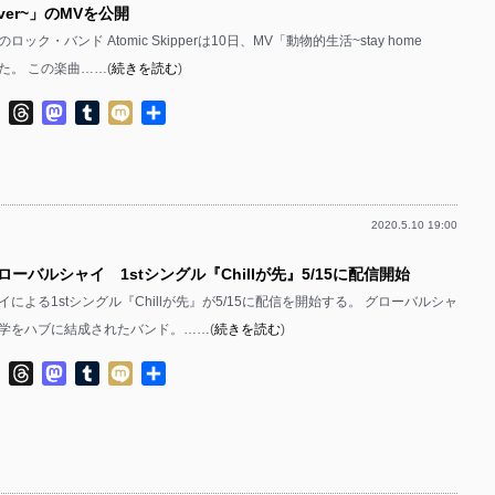
e ver~」のMVを公開
ック・バンド Atomic Skipperは10日、MV「動物的生活~stay home
した。 この楽曲……(
続きを読む
)
ok
ter
Line
Threads
Mastodon
Tumblr
Mixi
共
有
2020.5.10 19:00
ローバルシャイ 1stシングル『Chillが先』5/15に配信開始
による1stシングル『Chillが先』が5/15に配信を開始する。 グローバルシャ
学をハブに結成されたバンド。……(
続きを読む
)
ok
ter
Line
Threads
Mastodon
Tumblr
Mixi
共
有