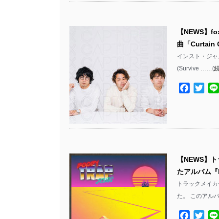
【NEWS】fox
曲「Curtain
インスト・ジャズ・ロッ
(Survive ……(
Facebo
Twit
【NEWS】ト
たアルバム『B
トラックメイカー 
た。 このアルバム
Facebo
Twit