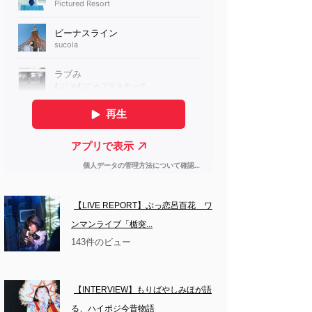
【LIVE REPORT】ぶっ恋呂百花　ワ
ンマンライブ「楯突...
143件のビュー
【INTERVIEW】もりばやしみほが語
る、ハイポジ今昔物語