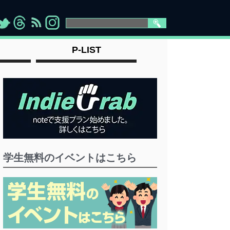
>
">
">
" >
P-LIST
学生無料のイベントはこちら