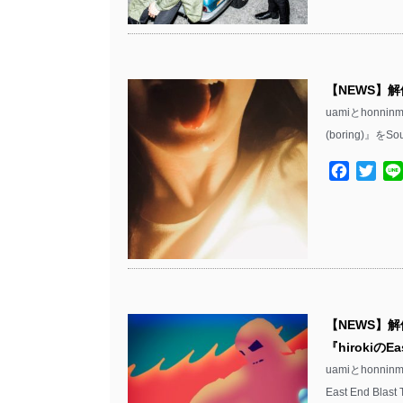
【NEWS】解
uamiとhon
(boring)』を
Facebo
Twit
【NEWS】
『hirokiの
uamiとhonn
East End Blas