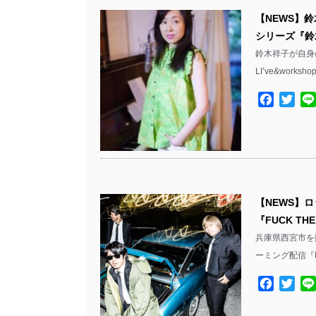
【NEWS】
シリーズ『鈴木祥
鈴木祥子が自身
LI’ve&worksho
Facebo
Twit
【NEWS】ロ
『FUCK TH
兵庫県西宮市を
ーミング配信『FU
Facebo
Twit