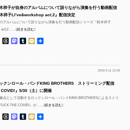
鈴木祥子が自身のアルバムについて語りながら演奏を行う動画配信
子LI’ve&workshop act;2』配信決定
のアルバムについて語りながら演奏を行う動画配信シリーズ『鈴木祥子
p act;2……(
続きを読む
)
ok
ter
Line
Threads
Mastodon
Tumblr
Mixi
共
有
2020.5.11 12:00
ックンロール・バンドKING BROTHERS ストリーミング配信
E COVID!』5/30（土）に開催
拠点として活動するロックンロール・バンドKING BROTHERSによるストリ
CK THE COVID!』が……(
続きを読む
)
ok
ter
Line
Threads
Mastodon
Tumblr
Mixi
共
有