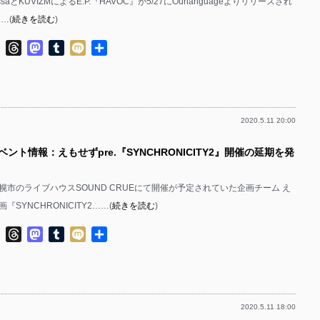
tarossaとKUVIZMによるE.P.『HAVOC』が5/27にOurlanguageよりリリースされ
…(
続きを読む
)
ok
ter
Line
Threads
Mastodon
Tumblr
Mixi
共
有
2020.5.11 20:00
ベント情報：えもせずpre.『SYNCHRONICITY2』開催の延期を発
札幌市のライブハウスSOUND CRUEにて開催が予定されていた企画チーム え
SYNCHRONICITY2……(
続きを読む
)
ok
ter
Line
Threads
Mastodon
Tumblr
Mixi
共
有
2020.5.11 18:00