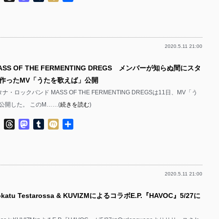
有
2020.5.11 21:00
SS OF THE FERMENTING DREGS メンバーが知らぬ間にスタ
作ったMV「うたを歌えば」公開
・ロックバンド MASS OF THE FERMENTING DREGSは11日、MV「う
公開した。 このM……(
続きを読む
)
ok
ter
Line
Threads
Mastodon
Tumblr
Mixi
共
有
2020.5.11 21:00
atu Testarossa & KUVIZMによるコラボE.P.『HAVOC』5/27に