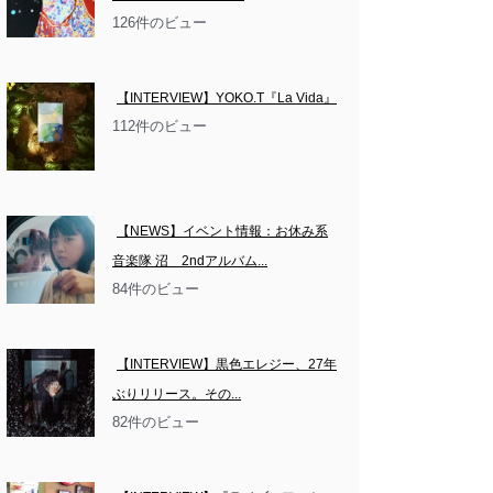
126件のビュー
【INTERVIEW】YOKO.T『La Vida』
112件のビュー
【NEWS】イベント情報：お休み系
音楽隊 沼　2ndアルバム...
84件のビュー
【INTERVIEW】黒色エレジー、27年
ぶりリリース。その...
82件のビュー