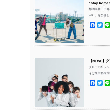
~stay hom
静岡県磐田市発のロ
ver~」を公開
Facebo
Twit
【NEWS】グ
グローバルシャイ
イは東京藝術大
Facebo
Twit