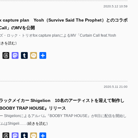
2020.5.12 10:59
 capture plan Yosh（Survive Said The Prophet）とのコラボ
 Call」のMVを公開
ク・トリオfox capture planによるMV「Curtain Call feat.Yosh
続きを読む
)
ok
ter
Line
Threads
Mastodon
Tumblr
Mixi
共
有
2020.5.11 21:00
ラックメイカー Shigelion 10名のアーティストを迎えて制作し
OOBY TRAP HOUSE』リリース
Shigelionによるアルバム『BOOBY TRAP HOUSE』が8日に配信を開始し
はShigeli……(
続きを読む
)
ok
ter
Line
Threads
Mastodon
Tumblr
Mixi
共