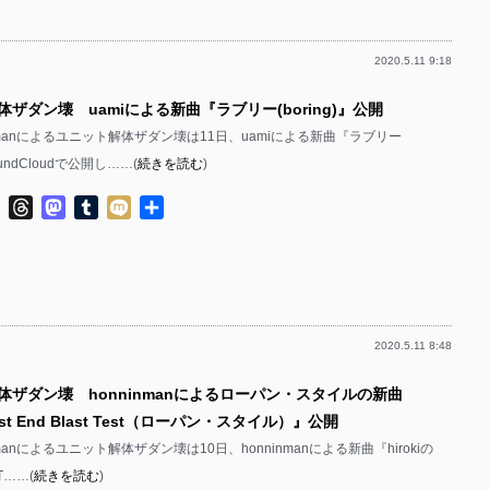
2020.5.11 9:18
体ザダン壊 uamiによる新曲『ラブリー(boring)』公開
ninmanによるユニット解体ザダン壊は11日、uamiによる新曲『ラブリー
SoundCloudで公開し……(
続きを読む
)
ok
ter
Line
Threads
Mastodon
Tumblr
Mixi
共
有
2020.5.11 8:48
解体ザダン壊 honninmanによるローパン・スタイルの新曲
East End Blast Test（ローパン・スタイル）』公開
inmanによるユニット解体ザダン壊は10日、honninmanによる新曲『hirokiの
t T……(
続きを読む
)