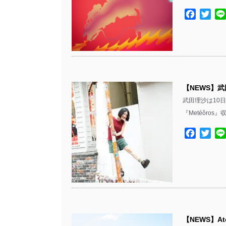
Facebo
Twit
【NEWS】
武田理沙は10日
『Metéôros
Facebo
Twit
【NEWS】A