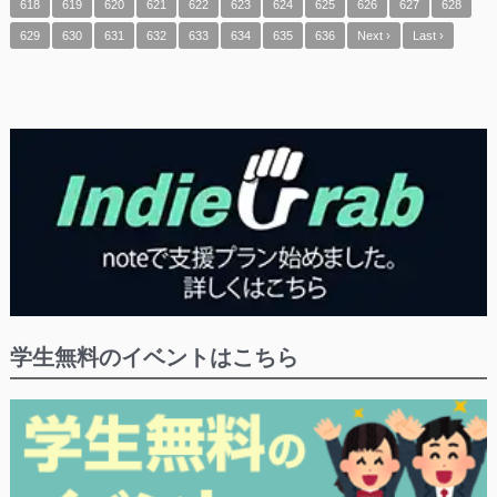
618
619
620
621
622
623
624
625
626
627
628
629
630
631
632
633
634
635
636
Next ›
Last ›
学生無料のイベントはこちら