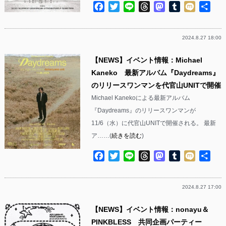
Facebook
Twitter
Line
Threads
Mastodon
Tumblr
Mixi
共
有
2024.8.27 18:00
【NEWS】イベント情報：Michael
Kaneko 最新アルバム『Daydreams』
のリリースワンマンを代官山UNITで開催
Michael Kanekoによる最新アルバム
『Daydreams』のリリースワンマンが
11/6（水）に代官山UNITで開催される。 最新
ア……(
続きを読む
)
Facebook
Twitter
Line
Threads
Mastodon
Tumblr
Mixi
共
有
2024.8.27 17:00
【NEWS】イベント情報：nonayu＆
PINKBLESS 共同企画パーティー