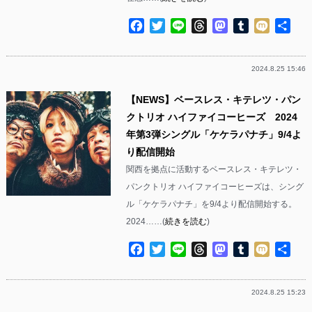
Facebook
Twitter
Line
Threads
Mastodon
Tumblr
Mixi
共
有
2024.8.25 15:46
【NEWS】ベースレス・キテレツ・パン
クトリオ ハイファイコーヒーズ 2024
年第3弾シングル「ケケラパナチ」9/4よ
り配信開始
関西を拠点に活動するベースレス・キテレツ・
パンクトリオ ハイファイコーヒーズは、シング
ル「ケケラパナチ」を9/4より配信開始する。
2024……(
続きを読む
)
Facebook
Twitter
Line
Threads
Mastodon
Tumblr
Mixi
共
有
2024.8.25 15:23