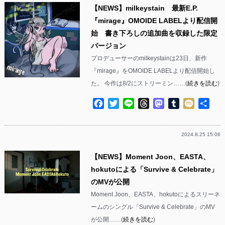
【NEWS】milkeystain 最新E.P.
『mirage』OMOIDE LABELより配信開
始 書き下ろしの追加曲を収録した限定
バージョン
プロデューサーのmilkeystainは23日、新作
『mirage』をOMOIDE LABELより配信開始し
た。 今作は8/2にストリーミン……(
続きを読む
)
Facebook
Twitter
Line
Threads
Mastodon
Tumblr
Mixi
共
有
2024.8.25 15:06
【NEWS】Moment Joon、EASTA、
hokutoによる「Survive & Celebrate」
のMVが公開
Moment Joon、EASTA、hokutoによるスリーネ
ームのシングル「Survive & Celebrate」のMV
が公開……(
続きを読む
)