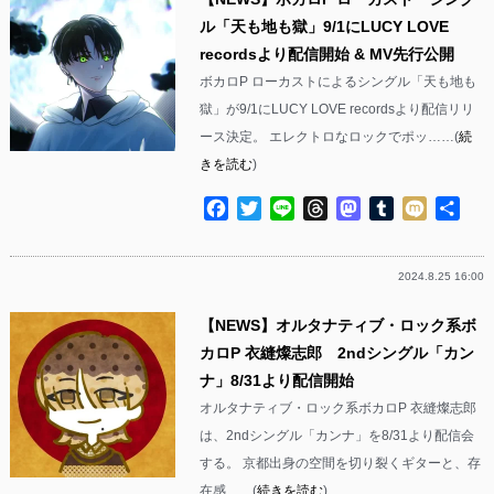
ル「天も地も獄」9/1にLUCY LOVE
recordsより配信開始 & MV先行公開
ボカロP ローカストによるシングル「天も地も
獄」が9/1にLUCY LOVE recordsより配信リリ
ース決定。 エレクトロなロックでポッ……(
続
きを読む
)
Facebook
Twitter
Line
Threads
Mastodon
Tumblr
Mixi
共
有
2024.8.25 16:00
【NEWS】オルタナティブ・ロック系ボ
カロP 衣縫燦志郎 2ndシングル「カン
ナ」8/31より配信開始
オルタナティブ・ロック系ボカロP 衣縫燦志郎
は、2ndシングル「カンナ」を8/31より配信会
する。 京都出身の空間を切り裂くギターと、存
在感……(
続きを読む
)