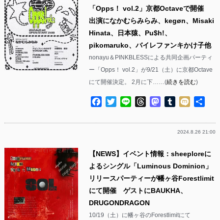
「Opps！ vol.2」京都Octaveで開催
出演になかむらみらみ、kegøn、Misaki
Hinata、日本猿、Pu$h!、
pikomaruko、バイレファンキかけ子他
nonayu＆PINKBLESSによる共同企画パーティ
ー「Opps！ vol.2」が9/21（土）に京都Octave
にて開催決定。 2月に下……(
続きを読む
)
Facebook
Twitter
Line
Threads
Mastodon
Tumblr
Mixi
共
有
2024.8.26 21:00
【NEWS】イベント情報：sheeploreに
よるシングル「Luminous Dominion」
リリースパーティーが幡ヶ谷Forestlimit
にて開催 ゲストにBAUKHA、
DRUGONDRAGON
10/19（土）に幡ヶ谷のForestlimitにて