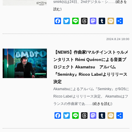
smirk(s)は24日、2ndデジタル・シ……(
続きを
読む
)
Facebook
Twitter
Line
Threads
Mastodon
Tumblr
Mixi
共
有
2024.8.24 18:00
【NEWS】作曲家/マルチインストゥルメ
ンタリスト Rémi Quéronによる音楽プ
ロジェクト Akamatsu アルバム
『Seminky』Ricco Labelよりリリース
決定
Akamatsuによるアルバム『Seminky』が9/26に
Ricco Labelよりリリース決定。 Akamatsuはフ
ランスの作曲家であ……(
続きを読む
)
Facebook
Twitter
Line
Threads
Mastodon
Tumblr
Mixi
共
有