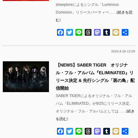
sheeploreによるシングル「Luminous
Dominion」リリースパーティー……(
続きを読
む
)
Facebook
Twitter
Line
Threads
Mastodon
Tumblr
Mixi
共
有
2024.8.26 12:00
【NEWS】SABER TIGER オリジナ
ル・フル・アルバム『ELIMINATED』リ
リース決定 & 先行シングル「斑の鳥」配
信開始
SABER TIGERによるオリジナル・フル・アル
バム『ELIMINATED』が9/25にリリース決定。
オリジナル・フル・アルバムとしては……(
続き
を読む
)
Facebook
Twitter
Line
Threads
Mastodon
Tumblr
Mixi
共
有