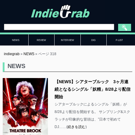
NEWS
REVIEW
INTERVIEW
DIG
P-LIST
indiegrab
»
NEWS
»
ページ 318
NEWS
【NEWS】シアターブルック 3ヶ月連
続となるシングル「妖精」8/28より配信
開始
シアターブルックによるシングル「妖精」が
8/28より配信を開始する。 サンプリング&スク
ラッチが印象的な冒頭は、”日本で初めて
DJ……(
続きを読む
)