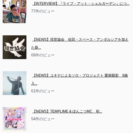
【INTERVIEW】『ライブ・アット・シェルガーデン』につ...
77件のビュー
【NEWS】現世協会　佐田・スペース・アンダルシアを加え
た新...
69件のビュー
【NEWS】ユキナによるソロ・プロジェクト 愛探眼影　8曲
入...
61件のビュー
【NEWS】TEMPLIME & ぽんこつMC　初...
54件のビュー