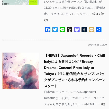
ひとひらによる主催ツーマン『Sunlight』が
11/30（土）に渋谷のSpotify O-nestにて開催決
定。 ひとひらにとって、リリー……(
続きを読
む
)
Facebook
Twitter
Line
Threads
Mastodon
Tumblr
Mixi
共
有
2024.8.25 19:00
【NEWS】Japanolofi Records × Chill
Italyによる共同コンピ『Breezy
Dreams: Canzoni From Italy to
Tokyo』9/6に配信開始 & サンプルパッ
クがプレゼントされる予約キャンペーン
スタート
日本のローファイ・レーベルJapanolofi
Recordsと、イタリアのローファイ・コミュニ
ティから生まれた新しいレーベルChill I……(
続