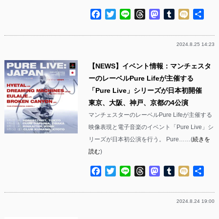
Facebook
Twitter
Line
Threads
Mastodon
Tumblr
Mixi
共
有
2024.8.25 14:23
【NEWS】イベント情報：マンチェスタ
ーのレーベルPure Lifeが主催する
「Pure Live」シリーズが日本初開催
東京、大阪、神戸、京都の4公演
マンチェスターのレーベルPure Lifeが主催する
映像表現と電子音楽のイベント「Pure Live」シ
リーズが日本初公演を行う。 Pure……(
続きを
読む
)
Facebook
Twitter
Line
Threads
Mastodon
Tumblr
Mixi
共
有
2024.8.24 19:00