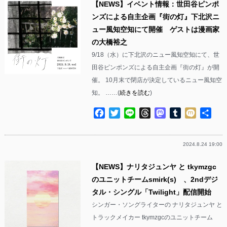
【NEWS】イベント情報：世田谷ピンポ
ンズによる自主企画『街の灯』下北沢ニ
ュー風知空知にて開催 ゲストは漫画家
の大橋裕之
9/18（水）に下北沢のニュー風知空知にて、世
田谷ピンポンズによる自主企画『街の灯』が開
催。 10月末で閉店が決定しているニュー風知空
知。 ……(
続きを読む
)
Facebook
Twitter
Line
Threads
Mastodon
Tumblr
Mixi
共
有
2024.8.24 19:00
【NEWS】ナリタジュンヤ と tkymzgc
のユニットチームsmirk(s) 、2ndデジ
タル・シングル「Twilight」配信開始
シンガー・ソングライターの ナリタジュンヤ と
トラックメイカー tkymzgcのユニットチーム