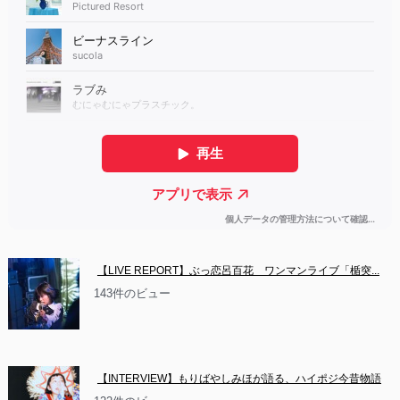
【LIVE REPORT】ぶっ恋呂百花　ワンマンライブ「楯突...
143件のビュー
【INTERVIEW】もりばやしみほが語る、ハイポジ今昔物語