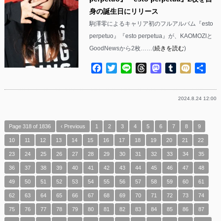
身の誕生日にリリース
駒澤零によるキャリア初のフルアルバム『esto
perpetuo』『esto perpetua』が、KAOMOZIと
GoodNewsから2枚……(
続きを読む
)
Facebook
Twitter
Line
Threads
Mastodon
Tumblr
Mixi
共
有
2024.8.24 12:00
Page 318 of 1836
‹ Previous
1
2
3
4
5
6
7
8
9
10
11
12
13
14
15
16
17
18
19
20
21
22
23
24
25
26
27
28
29
30
31
32
33
34
35
36
37
38
39
40
41
42
43
44
45
46
47
48
49
50
51
52
53
54
55
56
57
58
59
60
61
62
63
64
65
66
67
68
69
70
71
72
73
74
75
76
77
78
79
80
81
82
83
84
85
86
87