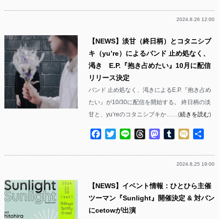
2024.8.26 12:00
【NEWS】淡甘（終日柄）とコタニシブ
キ（yu’re）によるバンド 止め処なく、
渇き E.P.『抱き占めたい』10月に配信
リリース決定
バンド 止め処なく、渇きによるE.P.『抱き占め
たい』が10/30に配信を開始する。 終日柄の淡
甘と、yu’reのコタニシブキか……(
続きを読む
)
Facebook
Twitter
Line
Threads
Mastodon
Tumblr
Mixi
共
有
2024.8.25 19:00
【NEWS】イベント情報：ひとひら主催
ツーマン『Sunlight』開催決定 & 対バン
にcetowが出演