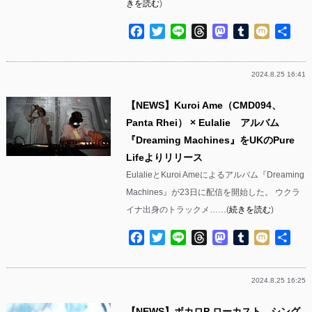
きを読む
)
Facebook
Twitter
Line
Threads
Mastodon
Tumblr
Mixi
共
有
2024.8.25 16:41
【NEWS】Kuroi Ame（CMD094、
Panta Rhei） × Eulalie アルバム
『Dreaming Machines』をUKのPure
Lifeよりリリース
EulalieとKuroi Ameによるアルバム『Dreaming
Machines』が23日に配信を開始した。 ウクラ
イナ出身のトラックメ……(
続きを読む
)
Facebook
Twitter
Line
Threads
Mastodon
Tumblr
Mixi
共
有
2024.8.25 16:25
【NEWS】ボカロP ローカスト シング