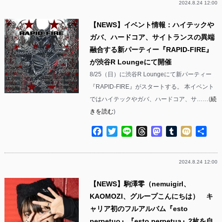
2024.8.24 12:00
【NEWS】イベント情報：ハイテックや
ガバ、ハードコア、サイトランスの異端
融合する新パーティー『RAPID-FIRE』
が渋谷R Loungeにて開催
8/25（日）に渋谷R Loungeにて新パーティー
『RAPID-FIRE』がスタートする。 本イベント
ではハイテックやガバ、ハードコア、サ……(
続
きを読む
)
Facebook
Twitter
Line
Threads
Mastodon
Tumblr
Mixi
共
有
2024.8.24 12:00
【NEWS】駒澤零（nemuigirl、
KAOMOZI、グループこんにちは） キ
ャリア初のフルアルバム『esto
perpetuo』『esto perpetua』2枚を自