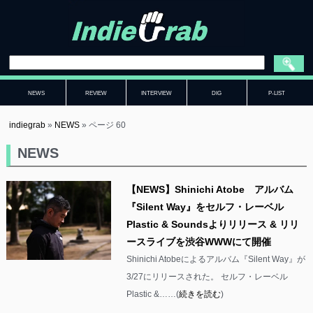
NEWS
REVIEW
INTERVIEW
DIG
P-LIST
indiegrab
»
NEWS
»
ページ 60
NEWS
【NEWS】Shinichi Atobe アルバム
『Silent Way』をセルフ・レーベル
Plastic & Soundsよりリリース & リリ
ースライブを渋谷WWWにて開催
Shinichi Atobeによるアルバム『Silent Way』が
3/27にリリースされた。 セルフ・レーベル
Plastic &……(
続きを読む
)