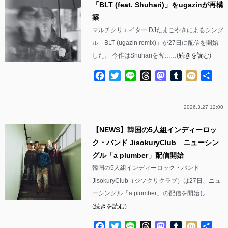
「BLT (feat. Shuhari)」をugazinが再構
築
マルチクリエイター DJたまごやきによるシング
ル「BLT (ugazin remix)」が27日に配信を開始
した。 今作はShuhariを客……(
続きを読む
)
Facebook
Twitter
Line
Threads
Mastodon
Tumblr
Mixi
共
有
2026.3.27 12:00
【NEWS】韓国の5人組インディーロッ
ク・バンド JisokuryClub ニューシン
グル「a plumber」配信開始
韓国の5人組インディーロック・バンド
JisokuryClub（ジソクリクラブ）は27日、ニュ
ーシングル「a plumber」の配信を開始し……
(
続きを読む
)
Facebook
Twitter
Line
Threads
Mastodon
Tumblr
Mixi
共