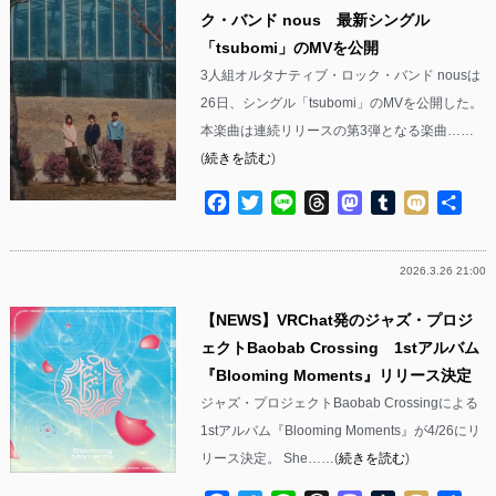
ク・バンド nous 最新シングル
「tsubomi」のMVを公開
3人組オルタナティブ・ロック・バンド nousは
26日、シングル「tsubomi」のMVを公開した。
本楽曲は連続リリースの第3弾となる楽曲……
(
続きを読む
)
Facebook
Twitter
Line
Threads
Mastodon
Tumblr
Mixi
共
有
2026.3.26 21:00
【NEWS】VRChat発のジャズ・プロジ
ェクトBaobab Crossing 1stアルバム
『Blooming Moments』リリース決定
ジャズ・プロジェクトBaobab Crossingによる
1stアルバム『Blooming Moments』が4/26にリ
リース決定。 She……(
続きを読む
)