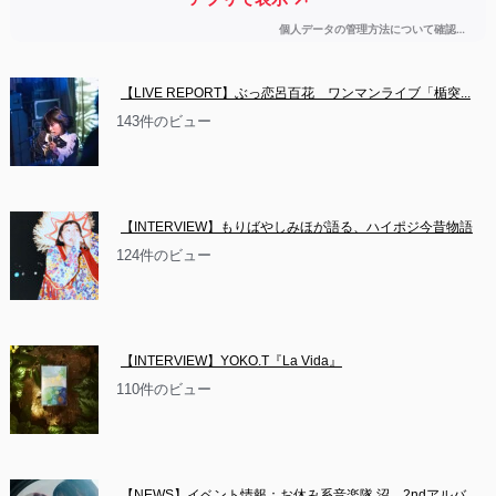
【LIVE REPORT】ぶっ恋呂百花　ワンマンライブ「楯突...
143件のビュー
【INTERVIEW】もりばやしみほが語る、ハイポジ今昔物語
124件のビュー
【INTERVIEW】YOKO.T『La Vida』
110件のビュー
【NEWS】イベント情報：お休み系音楽隊 沼　2ndアルバ