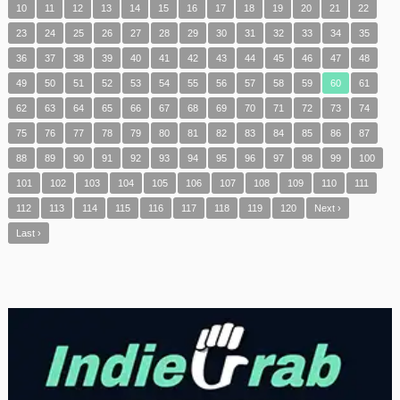
10
11
12
13
14
15
16
17
18
19
20
21
22
23
24
25
26
27
28
29
30
31
32
33
34
35
36
37
38
39
40
41
42
43
44
45
46
47
48
49
50
51
52
53
54
55
56
57
58
59
60
61
62
63
64
65
66
67
68
69
70
71
72
73
74
75
76
77
78
79
80
81
82
83
84
85
86
87
88
89
90
91
92
93
94
95
96
97
98
99
100
101
102
103
104
105
106
107
108
109
110
111
112
113
114
115
116
117
118
119
120
Next ›
Last ›