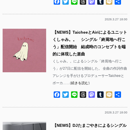
Facebook
Twitter
Line
Threads
Mastodon
Tumblr
Mixi
共
有
2026.3.27 18:00
【NEWS】TaicheeとAiriによるユニット
くしゃみ。。 シングル「終焉地へ行こ
う」配信開始 結成時のコンセプトを端
的に体現した楽曲
くしゃみ。。によるシングル「終焉地へ行こ
う」が27日に配信を開始した。 全曲の作詞作曲
アレンジを手がけるプロデューサーTaicheeと
ボーカ……(
続きを読む
)
Facebook
Twitter
Line
Threads
Mastodon
Tumblr
Mixi
共
有
2026.3.27 18:00
【NEWS】DJたまごやきによるシングル