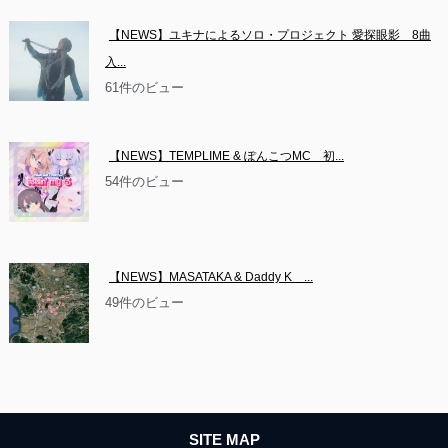
【NEWS】ユキナによるソロ・プロジェクト 愛探眼影　8曲
入...
61件のビュー
【NEWS】TEMPLIME & ぽんこつMC　初...
54件のビュー
【NEWS】MASATAKA & Daddy K　...
49件のビュー
SITE MAP