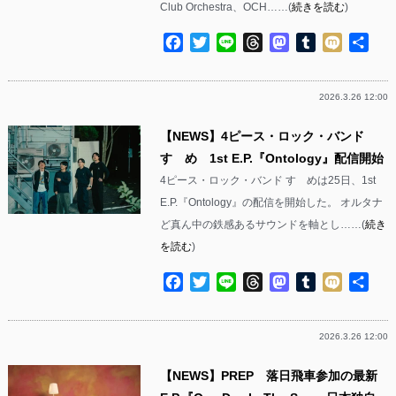
Club Orchestra、OCH……(
続きを読む
)
Facebook
Twitter
Line
Threads
Mastodon
Tumblr
Mixi
共
有
2026.3.26 12:00
【NEWS】4ピース・ロック・バンド
すゝめ 1st E.P.『Ontology』配信開始
4ピース・ロック・バンド すゝめは25日、1st
E.P.『Ontology』の配信を開始した。 オルタナ
ど真ん中の鉄感あるサウンドを軸とし……(
続き
を読む
)
Facebook
Twitter
Line
Threads
Mastodon
Tumblr
Mixi
共
有
2026.3.26 12:00
【NEWS】PREP 落日飛車参加の最新