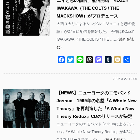
ニィと恋の物語」配信開始 KOZZY
IWAKAWA（THE COLTS / THE
MACKSHOW）がプロデュース
大西ユカリによるシングル「ジョニィと恋の物
語」が27日に配信を開始した。 今作はKOZZY
IWAKAWA（THE COLTS / THE ……(
続きを読
む
)
Facebook
Twitter
Line
Threads
Mastodon
Tumblr
Mixi
共
有
2026.3.27 12:00
【NEWS】ニューヨークのエモバンド
Joshua 1999年の名盤『A Whole New
Theory』を再創造した『A Whole New
Theory Redux』CDのリリースが決定
ニューヨークのエモバンド Joshuaによるアル
バム『A Whole New Theory Redux』が4/24に
CDでリリース決定。 今……(
続きを読む
)