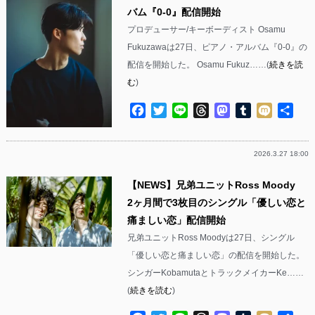
バム『0-0』配信開始
プロデューサー/キーボーディスト Osamu
Fukuzawaは27日、ピアノ・アルバム『0-0』の
配信を開始した。 Osamu Fukuz……(
続きを読
む
)
Facebook
Twitter
Line
Threads
Mastodon
Tumblr
Mixi
共
有
2026.3.27 18:00
【NEWS】兄弟ユニットRoss Moody
2ヶ月間で3枚目のシングル「優しい恋と
痛ましい恋」配信開始
兄弟ユニットRoss Moodyは27日、シングル
「優しい恋と痛ましい恋」の配信を開始した。
シンガーKobamutaとトラックメイカーKe……
(
続きを読む
)