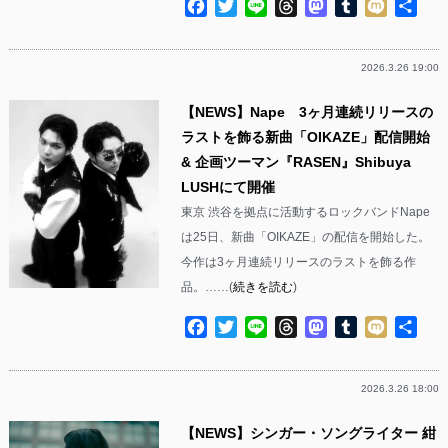
Facebook
Twitter
Line
Threads
Mastodon
Tumblr
Mixi
共
有
2026.3.26 19:00
【NEWS】Nape 3ヶ月連続リリースの
ラストを飾る新曲「OIKAZE」配信開始
& 企画ツーマン『RASEN』Shibuya
LUSHにて開催
東京 渋谷を拠点に活動するロックバンドNape
は25日、新曲「OIKAZE」の配信を開始した。
今作は3ヶ月連続リリースのラストを飾る作
品。……(
続きを読む
)
Facebook
Twitter
Line
Threads
Mastodon
Tumblr
Mixi
共
有
2026.3.26 18:00
【NEWS】シンガー・ソングライター 紺