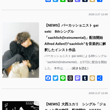
有
2026.3.27 12:00
【NEWS】パーカッショニスト gai
seki 8thシングル
「sachlich(Instrumental)」配信開始
Alfred Adlerの“sachlich”を音楽的に解
釈したインスト作品
パーカッショニスト gai sekiによる8thシングル
「sachlich(Instrumental)」が27日に配信を開始
した。 本作は、……(
続きを読む
)
Facebook
Twitter
Line
Threads
Mastodon
Tumblr
Mixi
共
有
2026.3.27 12:00
【NEWS】大西ユカリ シングル「ジョ