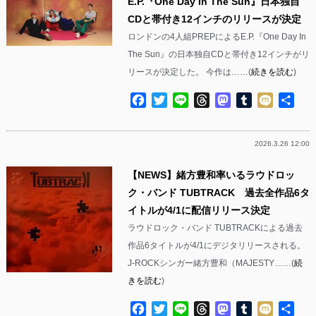
E.P.『One Day In The Sun』日本独自
CDと帯付き12インチのリリースが決定
ロンドンの4人組PREPによるE.P.『One Day In
The Sun』の日本独自CDと帯付き12インチがリ
リースが決定した。 今作は……(
続きを読む
)
Facebook
Twitter
Line
Threads
Mastodon
Tumblr
Mixi
共
有
2026.3.26 12:00
【NEWS】緒方豊和率いるラウドロッ
ク・バンド TUBTRACK 過去全作品6タ
イトルが4/1に配信リリース決定
ラウドロック・バンド TUBTRACKによる過去
作品6タイトルが4/1にデジタリリースされる。
J-ROCKシンガー緒方豊和（MAJESTY……(
続
きを読む
)
Facebook
Twitter
Line
Threads
Mastodon
Tumblr
Mixi
共