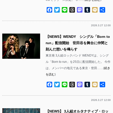
Facebook
Twitter
Line
Threads
Mastodon
Tumblr
Mixi
共
有
2026.3.27 12:00
【NEWS】WENDY シングル「Born to
run」配信開始 世田谷を舞台に仲間と
刻んだ想いを鳴らす
東京発 3人組ロックバンド WENDYは、シング
ル「Born to run」を25日に配信開始した。 今作
は、メンバーの地元である東京・世田……(
続き
を読む
)
Facebook
Twitter
Line
Threads
Mastodon
Tumblr
Mixi
共
有
2026.3.27 12:00
【NEWS】 3人組オルタナティブ・ロッ