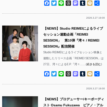
Facebook
Twitter
Line
Threads
Mastodon
Tumblr
Mixi
共
有
2026.3.27 19:00
【NEWS】Studio REIMEIによるライブ
セッション連動企画「REIMEI
SESSION」 第10弾『湾々 / REIMEI
SESSION』配信開催
Studio REIMEIによるライブセッション映像と
連動したリリース企画「REIMEI SESSION」は
27日、湾々によるE.P.『湾々……(
続きを読む
)
Facebook
Twitter
Line
Threads
Mastodon
Tumblr
Mixi
共
有
2026.3.27 19:00
【NEWS】プロデューサー/キーボーディ
スト Osamu Fukuzawa ピアノ・アル