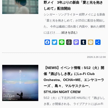
野メイ 3年ぶりの新曲「愛と光を抱き
しめて」配信開始
シンガー・ソングライター 紺野メイによる新曲
「愛と光を抱きしめて」が25日に配信を開始し
た。 今作は繊細に揺れ動く内面や、触れた瞬間
にほどけ……(
続きを読む
)
Facebook
Twitter
Line
Threads
Mastodon
Tumblr
Mixi
共
有
2026.3.26 12:00
【NEWS】イベント情報：5/12（火）開
催『酒ばらしき夜』にLo-Fi Club
Orchestra、OCHA∞ME、エンヤコーラ
ーズ 、島々、マルサスクルー、
STYLISH NIGHT CREW
5/12（火）に下北沢LIVE HAUSにて『酒ばらし
き夜』が開催される。 ライブアクトにはLo-Fi