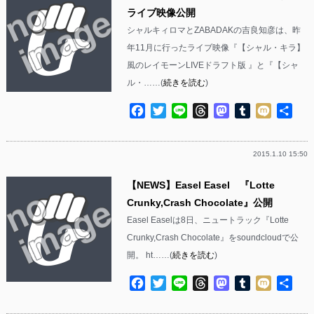
ライブ映像公開
シャルキィロマとZABADAKの吉良知彦は、昨
年11月に行ったライブ映像『【シャル・キラ】
風のレイモーンLIVEドラフト版 』と『【シャ
ル・……(
続きを読む
)
Facebook
Twitter
Line
Threads
Mastodon
Tumblr
Mixi
共
有
2015.1.10 15:50
【NEWS】Easel Easel 『Lotte
Crunky,Crash Chocolate』公開
Easel Easelは8日、ニュートラック『Lotte
Crunky,Crash Chocolate』をsoundcloudで公
開。 ht……(
続きを読む
)
Facebook
Twitter
Line
Threads
Mastodon
Tumblr
Mixi
共
有