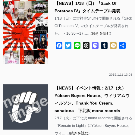
【NEWS】1/18（日）『Sack Of
Potatoes IV』タイムテーブル発表
1/18（日）に吉祥寺Shuffleで開催される『Sack
Of Potatoes IV』のタイムテーブルが発表され
た。 ・16:30〜17……(
続きを読む
)
Facebook
Twitter
Line
Threads
Mastodon
Tumblr
Mixi
共
有
2015.1.11 13:08
【NEWS】イベント情報：2/17（火）
Yüksen Buyers House、ウィリアムウ
ィルソン、Thank You Cream、
schatona 下北沢 mona records
2/17（火）に下北沢 mona recordsで開催される
『Remain in Light』にYüksen Buyers House、
ウィ……(
続きを読む
)