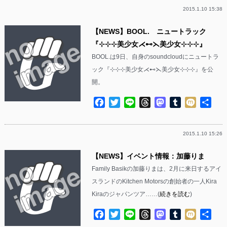
2015.1.10 15:38
【NEWS】BOOL. ニュートラック
『⊹⊹⊹美少女⋌⊷⋋美少女⊹⊹⊹』
BOOL.は9日、自身のsoundcloudにニュートラ
ック『⊹⊹⊹美少女⋌⊷⋋美少女⊹⊹⊹』を公
開。
Facebook
Twitter
Line
Threads
Mastodon
Tumblr
Mixi
共
有
2015.1.10 15:26
【NEWS】イベント情報：加藤りま
Family Basikの加藤りまは、2月に来日するアイ
スランドのKitchen Motorsの創始者の一人Kira
Kiraのジャパンツア……(
続きを読む
)
Facebook
Twitter
Line
Threads
Mastodon
Tumblr
Mixi
共
有