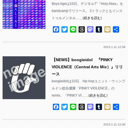
Boys Ageは10日、デジタル7″『Holy Alias』を
bandcampでリリース。 2トラックともインス
トゥルメンタル……(
続きを読む
)
Facebook
Twitter
Line
Threads
Mastodon
Tumblr
Mixi
共
有
2015.1.11 12:38
【NEWS】boogieidol 『PINKY
VIOLENCE（Central Arts Mix）』リリ
ース
boogieidolは10日、hip hopユニット・ウィンブ
ルドン総合優勝「PINKY VIOLENCE」の
remix、『PINKY VI……(
続きを読む
)
Facebook
Twitter
Line
Threads
Mastodon
Tumblr
Mixi
共
有
2015.1.11 12:30