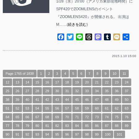
1/28（水）20:00（アメリカ東部現地時間）に
SPF420でZOOMLENSのイベント
『ZOOMLENS420』が開催される。 出演は
M……(
続きを読む
)
Facebook
Twitter
Line
Threads
Mastodon
Tumblr
Mixi
共
有
2015.1.10 15:00
Page 1765 of 1838
1
2
3
4
5
6
7
8
9
10
11
12
13
14
15
16
17
18
19
20
21
22
23
24
25
26
27
28
29
30
31
32
33
34
35
36
37
38
39
40
41
42
43
44
45
46
47
48
49
50
51
52
53
54
55
56
57
58
59
60
61
62
63
64
65
66
67
68
69
70
71
72
73
74
75
76
77
78
79
80
81
82
83
84
85
86
87
88
89
90
91
92
93
94
95
96
97
98
99
100
101