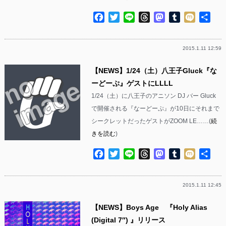
Facebook
Twitter
Line
Threads
Mastodon
Tumblr
Mixi
共
有
2015.1.11 12:59
【NEWS】1/24（土）八王子Gluck『な
ーどーぷ』ゲストにLLLL
1/24（土）に八王子のアニソン DJ バー Gluck
で開催される『なーどーぷ』が10日にそれまで
シークレットだったゲストがZOOM LE……(
続
きを読む
)
Facebook
Twitter
Line
Threads
Mastodon
Tumblr
Mixi
共
有
2015.1.11 12:45
【NEWS】Boys Age 『Holy Alias
(Digital 7″) 』リリース