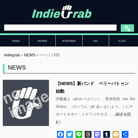
NEWS
REVIEW
INTERVIEW
DIG
P-LIST
indiegrab
»
NEWS
»
ページ 1765
NEWS
【NEWS】新バンド ベリーバトゥン
始動
伊藤薫人（gt.vo ベルリン）、島本拓弥（ba. the
Ships）、のってん（dr. あいまいより。）にサ
ポートギター・ミヤフジサカヱ……(
続きを読
む
)
Facebook
Twitter
Line
Threads
Mastodon
Tumblr
Mixi
共