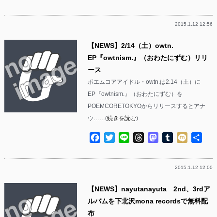
有
2015.1.12 12:56
【NEWS】2/14（土）owtn.
EP『owtnism.』（おわたにずむ）リリ
ース
ポエムコアアイドル・owtn.は2.14（土）に
EP『owtnism.』（おわたにずむ）を
POEMCORETOKYOからリリースするとアナ
ウ……(
続きを読む
)
Facebook
Twitter
Line
Threads
Mastodon
Tumblr
Mixi
共
有
2015.1.12 12:00
【NEWS】nayutanayuta 2nd、3rdア
ルバムを下北沢mona recordsで無料配
布