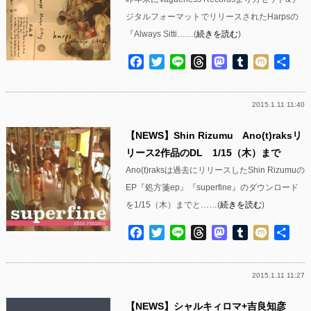
ジタルフォーマットでリリースされたHarpsの
『Always Sitti……(
続きを読む
)
Facebook
Twitter
Line
Threads
Mastodon
Tumblr
Mixi
共
有
2015.1.11 11:40
【NEWS】Shin Rizumu Ano(t)raksリ
リース2作品のDL 1/15（木）まで
Ano(t)raksは過去にリリースしたShin Rizumuの
EP『処方箋ep』『superfine』のダウンロード
を1/15（木）までと……(
続きを読む
)
Facebook
Twitter
Line
Threads
Mastodon
Tumblr
Mixi
共
有
2015.1.11 11:27
【NEWS】シャルキィロマ+吉良知彦