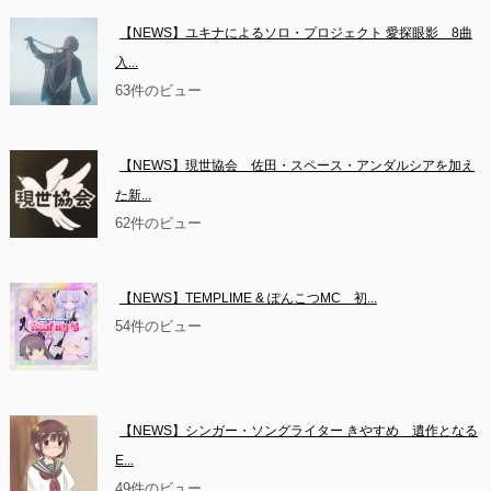
【NEWS】ユキナによるソロ・プロジェクト 愛探眼影　8曲
入...
63件のビュー
【NEWS】現世協会　佐田・スペース・アンダルシアを加え
た新...
62件のビュー
【NEWS】TEMPLIME & ぽんこつMC　初...
54件のビュー
【NEWS】シンガー・ソングライター きやすめ　遺作となる
E...
49件のビュー