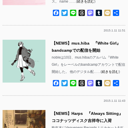
ス。 name ……(
続きを読む
)
Facebook
Twitter
Line
Threads
Mastodon
Tumblr
Mixi
共
有
2015.1.11 11:51
【NEWS】mus.hiba 『White Girl』
bandcampでの配信を開始
nobleは10日、mus.hibaのアルバム『White
Girl』をレーベルのbandcampアカウントで配信
開始した。 他のデジタル配……(
続きを読む
)
Facebook
Twitter
Line
Threads
Mastodon
Tumblr
Mixi
共
有
2015.1.11 11:43
【NEWS】Harps 『Always Sitting』
ココナッツディスク吉祥寺に入荷
昨年末にVagueness Recordsよりカセット&デ