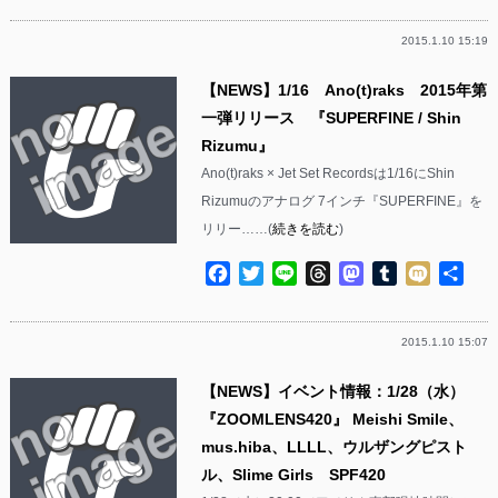
2015.1.10 15:19
【NEWS】1/16 Ano(t)raks 2015年第
一弾リリース 『SUPERFINE / Shin
Rizumu』
Ano(t)raks × Jet Set Recordsは1/16にShin
Rizumuのアナログ 7インチ『SUPERFINE』を
リリー……(
続きを読む
)
Facebook
Twitter
Line
Threads
Mastodon
Tumblr
Mixi
共
有
2015.1.10 15:07
【NEWS】イベント情報：1/28（水）
『ZOOMLENS420』 Meishi Smile、
mus.hiba、LLLL、ウルザングピスト
ル、Slime Girls SPF420