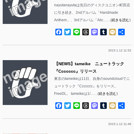
nayutanayutaは先日のディスクユニオン町田店
に引き続き、2ndアルバム「Handmade
Anthem」、3rdアルバム「Alic……(
続きを読む
)
Facebook
Twitter
Line
Threads
Mastodon
Tumblr
Mixi
共
有
2015.1.12 11:52
【NEWS】tameike ニュートラック
『Ccccccc』リリース
東京のtameikeは11日、自身のsoundcloudでニ
ュートラック『Ccccccc』をリリース。
FreeDL。 tameikeは1/……(
続きを読む
)
Facebook
Twitter
Line
Threads
Mastodon
Tumblr
Mixi
共
有
2015.1.12 11:46