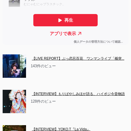
【LIVE REPORT】ぶっ恋呂百花　ワンマンライブ「楯突...
143件のビュー
【INTERVIEW】もりばやしみほが語る、ハイポジ今昔物語
128件のビュー
【INTERVIEW】YOKO.T『La Vida』