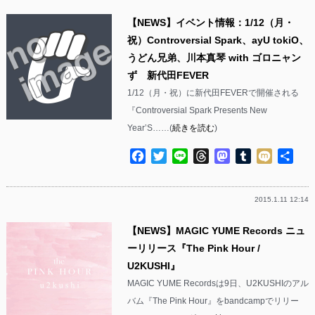
【NEWS】イベント情報：1/12（月・
祝）Controversial Spark、ayU tokiO、
うどん兄弟、川本真琴 with ゴロニャン
ず 新代田FEVER
1/12（月・祝）に新代田FEVERで開催される
『Controversial Spark Presents New
Year’S……(
続きを読む
)
Facebook
Twitter
Line
Threads
Mastodon
Tumblr
Mixi
共
有
2015.1.11 12:14
【NEWS】MAGIC YUME Records ニュ
ーリリース『The Pink Hour /
U2KUSHI』
MAGIC YUME Recordsは9日、U2KUSHIのアル
バム『The Pink Hour』をbandcampでリリー