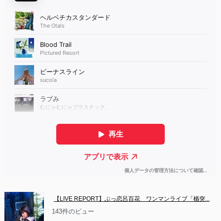
【LIVE REPORT】ぶっ恋呂百花　ワンマンライブ「楯突...
143件のビュー