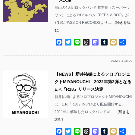
ース決定
岡山の4人組ロックバンド 超右腕（スーパーウ
ワン）による1stアルバム『PEEK-A-BOO』が
8/19にPASSiON RECORDSより……(
続きを読
む
)
Facebook
Twitter
Line
Threads
Mastodon
Tumblr
Mixi
共
有
2022.8.1 18:00
【NEWS】新井祐樹によるソロプロジェ
クトMIYANOUCHI 2022年第2弾となる
E.P.『R18』リリース決定
新井祐樹によるソロプロジェクトMIYANOUCHI
は、E.P.『R18』を8/14より配信開始する。
2011年に解散したロックバンド al……(
続きを
読む
)
Facebook
Twitter
Line
Threads
Mastodon
Tumblr
Mixi
共