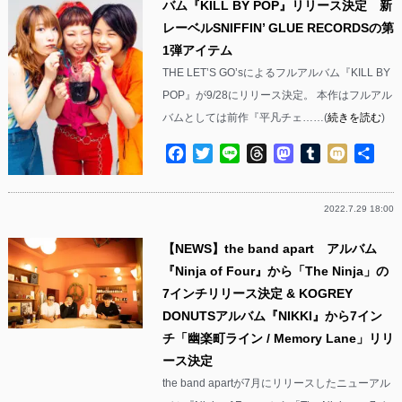
バム『KILL BY POP』リリース決定 新
レーベルSNIFFIN’ GLUE RECORDSの第
1弾アイテム
THE LET’S GO’sによるフルアルバム『KILL BY
POP』が9/28にリリース決定。 本作はフルアル
バムとしては前作『平凡チェ……(
続きを読む
)
Facebook
Twitter
Line
Threads
Mastodon
Tumblr
Mixi
共
有
2022.7.29 18:00
【NEWS】the band apart アルバム
『Ninja of Four』から「The Ninja」の
7インチリリース決定 & KOGREY
DONUTSアルバム『NIKKI』から7イン
チ「幽楽町ライン / Memory Lane」リリ
ース決定
the band apartが7月にリリースしたニューアル