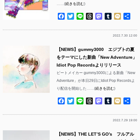
……(
続きを読む
)
Facebook
Twitter
Line
Threads
Mastodon
Tumblr
Mixi
共
有
2022.7.30 12:00
【NEWS】gummy3000 エジプトの夏
をテーマにした新曲「New Adventure」
Idiot Pop Recordsよりリリース
ビートメイカー gummy3000による新曲「New
Adventure」が本日29日にIdiot Pop Recordsよ
り配信を開始した……(
続きを読む
)
Facebook
Twitter
Line
Threads
Mastodon
Tumblr
Mixi
共
有
2022.7.29 19:00
【NEWS】THE LET’S GO’s フルアル