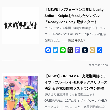
【NEWS】パフォーマンス集団 Lucky
Strike Kelpieをfeat.したシングル
「Ready Set Go!!」配信スタート
パフォーマンス集団 Lucky Strikeは30日、シン
グル「Ready Set Go!!（feat. Kelpie）」の配信
を開始した。……(
続きを読む
)
Facebook
Twitter
Line
Threads
Mastodon
Tumblr
Mixi
共
有
2022.7.30 13:00
【NEWS】ORESAMA 充電期間前にラ
イブ・ブルーレイ+E.P.ボックスリリース
決定 & 充電期間前ラストワンマン開催
10月より充電期間に入る音楽ユニット
ORESAMAは、10/7にライブ・ブルーレイ+E.P.
ボックスをリリース。 また、充電期間前の10/