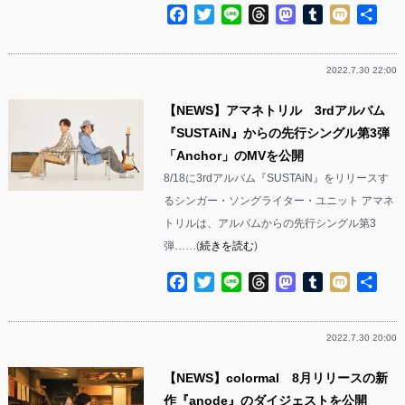
Facebook
Twitter
Line
Threads
Mastodon
Tumblr
Mixi
共
有
2022.7.30 22:00
【NEWS】アマネトリル 3rdアルバム
『SUSTAiN』からの先行シングル第3弾
「Anchor」のMVを公開
8/18に3rdアルバム『SUSTAiN』をリリースす
るシンガー・ソングライター・ユニット アマネ
トリルは、アルバムからの先行シングル第3
弾……(
続きを読む
)
Facebook
Twitter
Line
Threads
Mastodon
Tumblr
Mixi
共
有
2022.7.30 20:00
【NEWS】colormal 8月リリースの新
作『anode』のダイジェストを公開