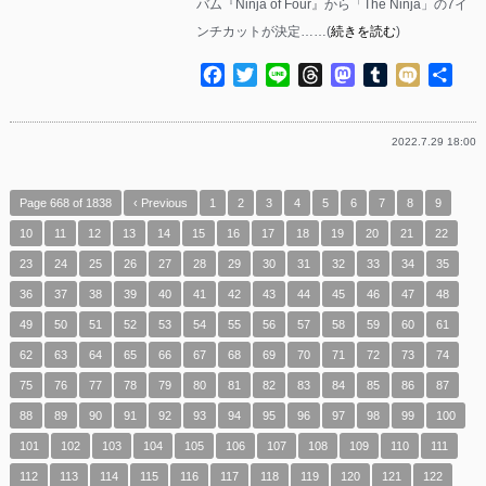
バム『Ninja of Four』から「The Ninja」の7イ
ンチカットが決定……(
続きを読む
)
Facebook
Twitter
Line
Threads
Mastodon
Tumblr
Mixi
共
有
2022.7.29 18:00
Page 668 of 1838
‹ Previous
1
2
3
4
5
6
7
8
9
10
11
12
13
14
15
16
17
18
19
20
21
22
23
24
25
26
27
28
29
30
31
32
33
34
35
36
37
38
39
40
41
42
43
44
45
46
47
48
49
50
51
52
53
54
55
56
57
58
59
60
61
62
63
64
65
66
67
68
69
70
71
72
73
74
75
76
77
78
79
80
81
82
83
84
85
86
87
88
89
90
91
92
93
94
95
96
97
98
99
100
101
102
103
104
105
106
107
108
109
110
111
112
113
114
115
116
117
118
119
120
121
122