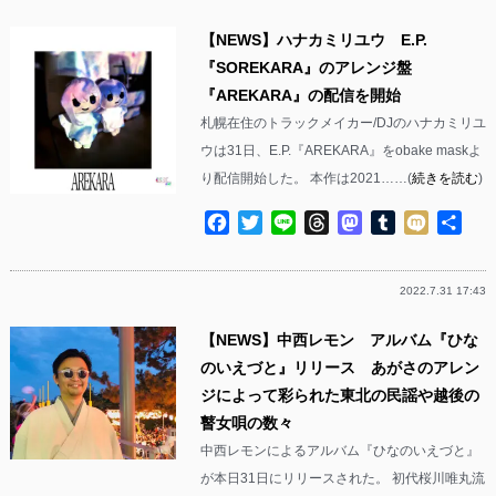
【NEWS】ハナカミリユウ E.P.
『SOREKARA』のアレンジ盤
『AREKARA』の配信を開始
札幌在住のトラックメイカー/DJのハナカミリユ
ウは31日、E.P.『AREKARA』をobake maskよ
り配信開始した。 本作は2021……(
続きを読む
)
Facebook
Twitter
Line
Threads
Mastodon
Tumblr
Mixi
共
有
2022.7.31 17:43
【NEWS】中西レモン アルバム『ひな
のいえづと』リリース あがさのアレン
ジによって彩られた東北の民謡や越後の
瞽女唄の数々
中西レモンによるアルバム『ひなのいえづと』
が本日31日にリリースされた。 初代桜川唯丸流