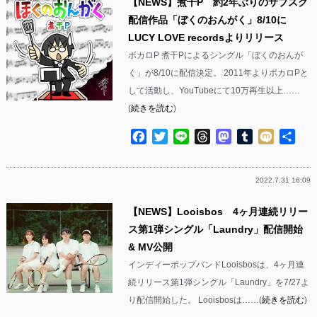
【NEWS】煮干P 約2年ぶりのサブスク
配信作品「ぼくのおんがく」8/10に
LUCY LOVE recordsよりリリース
ボカロP 煮干Pによるシングル「ぼくのおんが
く」が8/10に配信決定。 2011年よりボカロPと
して活動し、YouTubeにて10万再生以上……
(
続きを読む
)
Facebook
Twitter
Line
Threads
Mastodon
Tumblr
Mixi
共
有
2022.7.31 16:09
【NEWS】Looisbos 4ヶ月連続リリー
ス第1弾シングル「Laundry」配信開始
& MV公開
インディーポップバンドLooisbosは、4ヶ月連
続リリース第1弾シングル「Laundry」を7/27よ
り配信開始した。 Looisbosは……(
続きを読む
)