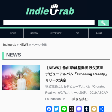
NEWS
REVIEW
INTERVIEW
DIG
P-LIST
indiegrab
»
NEWS
»
ページ 668
NEWS
【NEWS】作曲家/鍵盤奏者 秩父英里
デビューアルバム『Crossing Reality』
リリース決定
秩父英里によるデビューアルバム『Crossing
Reality』が9/7にリリース決定。 2019 ASCAP
Foundation He……(
続きを読む
)
Facebook
Twitter
Line
Threads
Mastodon
Tumblr
Mixi
共