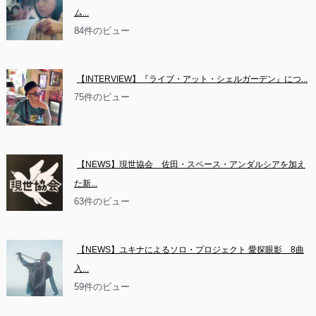
ム...
84件のビュー
【INTERVIEW】『ライブ・アット・シェルガーデン』につ...
75件のビュー
【NEWS】現世協会　佐田・スペース・アンダルシアを加え
た新...
63件のビュー
【NEWS】ユキナによるソロ・プロジェクト 愛探眼影　8曲
入...
59件のビュー