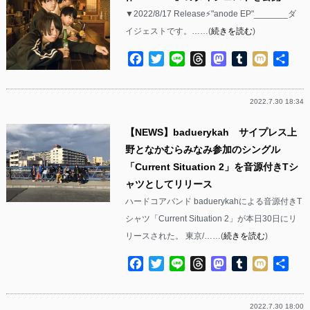
▼2022/8/17 Release⚡️"anode EP"_______ダ
イジェストです。……(
続きを読む
)
Facebook
Twitter
Line
Threads
Mastodon
Tumblr
Mixi
共
有
2022.7.30 18:34
【NEWS】baduerykah サイプレス上
野となかむらみなみ参加のシングル
「Current Situation 2」を音源付きTシ
ャツとしてリリース
ハードコアバンド baduerykahによる音源付きT
シャツ「Current Situation 2」が本日30日にリ
リースされた。 東京/……(
続きを読む
)
Facebook
Twitter
Line
Threads
Mastodon
Tumblr
Mixi
共
有
2022.7.30 18:00