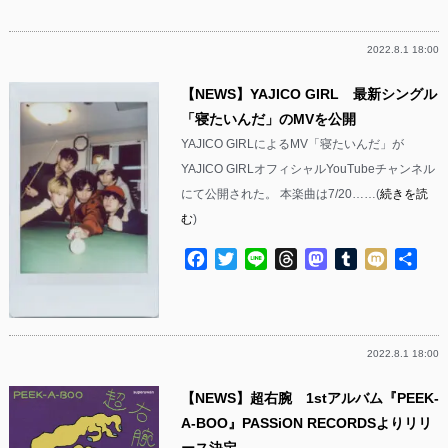
有
2022.8.1 18:00
【NEWS】YAJICO GIRL 最新シングル
「寝たいんだ」のMVを公開
YAJICO GIRLによるMV「寝たいんだ」が
YAJICO GIRLオフィシャルYouTubeチャンネル
にて公開された。 本楽曲は7/20……(
続きを読
む
)
Facebook
Twitter
Line
Threads
Mastodon
Tumblr
Mixi
共
有
2022.8.1 18:00
【NEWS】超右腕 1stアルバム『PEEK-
A-BOO』PASSiON RECORDSよりリリ