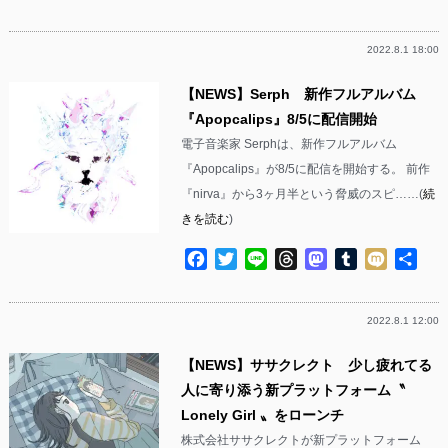
有
2022.8.1 18:00
【NEWS】Serph 新作フルアルバム
『Apopcalips』8/5に配信開始
電子音楽家 Serphは、新作フルアルバム
『Apopcalips』が8/5に配信を開始する。 前作
『nirva』から3ヶ月半という脅威のスピ……(
続
きを読む
)
Facebook
Twitter
Line
Threads
Mastodon
Tumblr
Mixi
共
有
2022.8.1 12:00
【NEWS】ササクレクト 少し疲れてる
人に寄り添う新プラットフォーム〝
Lonely Girl 〟をローンチ
株式会社ササクレクトが新プラットフォーム