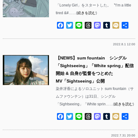
「Lonely Girl」をスタートした。 〝I’m a little
tired &#……(
続きを読む
)
Facebook
Twitter
Line
Threads
Mastodon
Tumblr
Mixi
共
有
2022.8.1 12:00
【NEWS】sum fountain シングル
「Sightseeing」「White spring」配信
開始 & 自身が監督をつとめた
MV「Sightseeing」公開
染井冴香によるソロユニット sum fountain（サ
ムファウンテン）は31日、シングル
「Sightseeing」「White sprin……(
続きを読む
)
Facebook
Twitter
Line
Threads
Mastodon
Tumblr
Mixi
共
有
2022.7.31 20:00