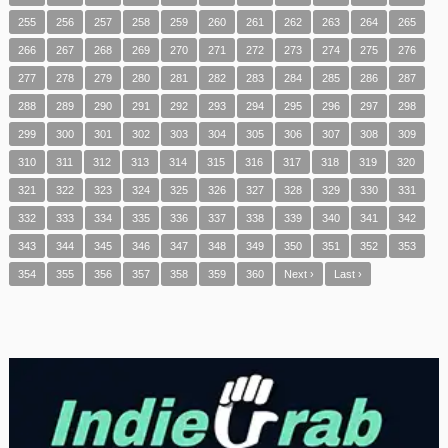
255
256
257
258
259
260
261
262
263
264
265
266
267
268
269
270
271
272
273
274
275
276
277
278
279
280
281
282
283
284
285
286
287
288
289
290
291
292
293
294
295
296
297
298
299
300
301
302
303
304
305
306
307
308
309
310
311
312
313
314
315
316
317
318
319
320
321
322
323
324
325
326
327
328
329
330
331
332
333
334
335
336
337
338
339
340
341
342
343
344
345
346
347
348
349
350
351
352
353
354
355
356
357
358
359
360
Next ›
Last ›