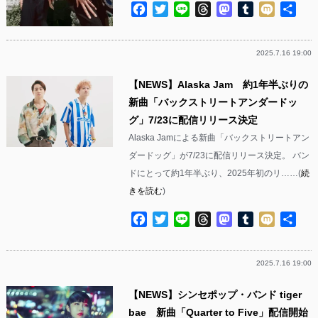
Facebook
Twitter
Line
Threads
Mastodon
Tumblr
Mixi
共
有
2025.7.16 19:00
【NEWS】Alaska Jam 約1年半ぶりの
新曲「バックストリートアンダードッ
グ」7/23に配信リリース決定
Alaska Jamによる新曲「バックストリートアン
ダードッグ」が7/23に配信リリース決定。 バン
ドにとって約1年半ぶり、2025年初のリ……(
続
きを読む
)
Facebook
Twitter
Line
Threads
Mastodon
Tumblr
Mixi
共
有
2025.7.16 19:00
【NEWS】シンセポップ・バンド tiger
bae 新曲「Quarter to Five」配信開始