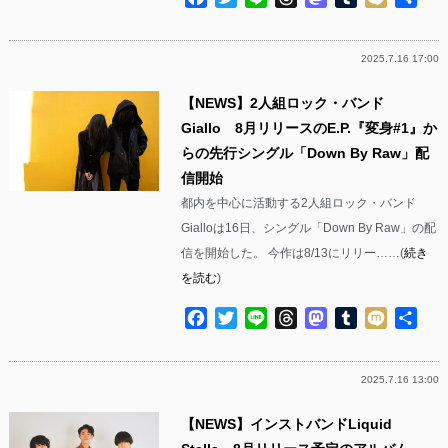
有
2025.7.16 17:00
【NEWS】2人組ロック・バンド
Giallo 8月リリースのE.P.『変身#1』か
らの先行シングル「Down By Raw」配
信開始
都内を中心に活動する2人組ロック・バンド
Gialloは16日、シングル「Down By Raw」の配
信を開始した。 今作は8/13にリリー……(
続き
を読む
)
Facebook
Twitter
Line
Threads
Mastodon
Tumblr
Mixi
共
有
2025.7.16 13:00
【NEWS】インストバンドLiquid