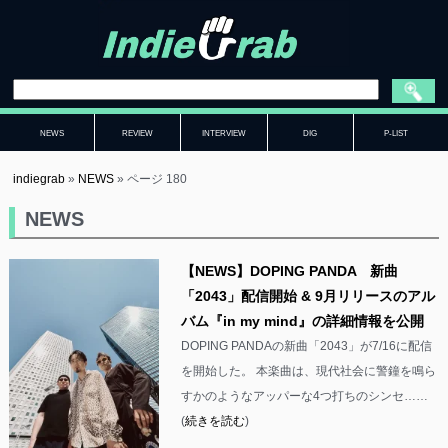
NEWS
REVIEW
INTERVIEW
DIG
P-LIST
indiegrab
»
NEWS
»
ページ 180
NEWS
【NEWS】DOPING PANDA 新曲
「2043」配信開始 & 9月リリースのアル
バム『in my mind』の詳細情報を公開
DOPING PANDAの新曲「2043」が7/16に配信
を開始した。 本楽曲は、現代社会に警鐘を鳴ら
すかのようなアッパーな4つ打ちのシンセ……
(
続きを読む
)