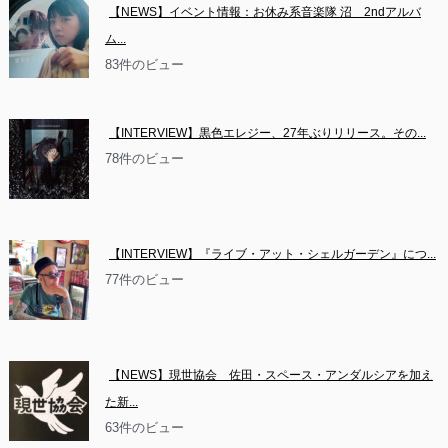
【NEWS】イベント情報：お休み系音楽隊 沼　2ndアルバ
ム...
83件のビュー
【INTERVIEW】黒色エレジー、27年ぶりリリース。その...
78件のビュー
【INTERVIEW】『ライブ・アット・シェルガーデン』につ...
77件のビュー
【NEWS】現世協会　佐田・スペース・アンダルシアを加え
た新...
63件のビュー