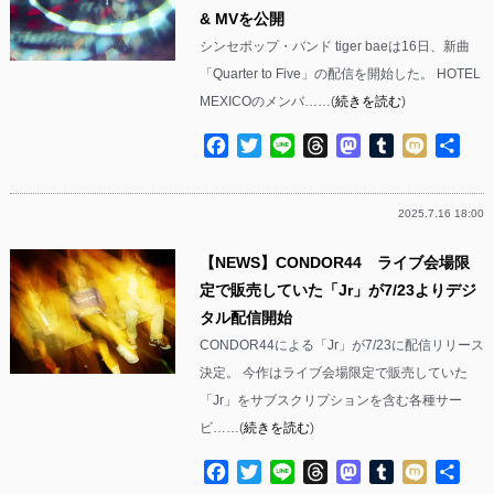
& MVを公開
シンセポップ・バンド tiger baeは16日、新曲
「Quarter to Five」の配信を開始した。 HOTEL
MEXICOのメンバ……(
続きを読む
)
Facebook
Twitter
Line
Threads
Mastodon
Tumblr
Mixi
共
有
2025.7.16 18:00
【NEWS】CONDOR44 ライブ会場限
定で販売していた「Jr」が7/23よりデジ
タル配信開始
CONDOR44による「Jr」が7/23に配信リリース
決定。 今作はライブ会場限定で販売していた
「Jr」をサブスクリプションを含む各種サー
ビ……(
続きを読む
)
Facebook
Twitter
Line
Threads
Mastodon
Tumblr
Mixi
共