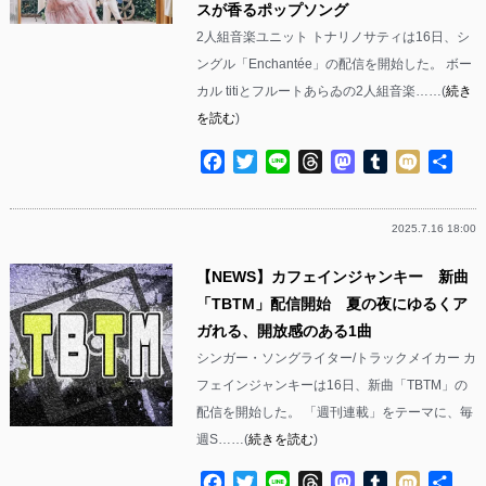
スが香るポップソング
2人組音楽ユニット トナリノサティは16日、シ
ングル「Enchantée」の配信を開始した。 ボー
カル titiとフルートあらゐの2人組音楽……(
続き
を読む
)
Facebook
Twitter
Line
Threads
Mastodon
Tumblr
Mixi
共
有
2025.7.16 18:00
【NEWS】カフェインジャンキー 新曲
「TBTM」配信開始 夏の夜にゆるくア
ガれる、開放感のある1曲
シンガー・ソングライター/トラックメイカー カ
フェインジャンキーは16日、新曲「TBTM」の
配信を開始した。 「週刊連載」をテーマに、毎
週S……(
続きを読む
)
Facebook
Twitter
Line
Threads
Mastodon
Tumblr
Mixi
共