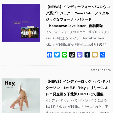
【NEWS】インディーフォーク/スロウコ
ア系プロジェクト Yasu Cub ノスタル
ジックなフォーク・バラード
「hometown love letter」配信開始
インディーフォーク/スロウコア系プロジェクト
Yasu Cubによるシングル「hometown love
letter」が16日に配信を開始……(
続きを読む
)
Facebook
Twitter
Line
Threads
Mastodon
Tumblr
Mixi
共
有
2025.7.16 12:00
【NEWS】インディーロック・バンド パ
ターソン 1st E.P.『Hey,』リリース &
レコ発企画を下北沢THREEにて開催
インディーロック・バンド パターソンによる
1st E.P.『Hey,』が16日にリリースされた。 下
北沢を中心に活動しているVo./Gt.セ……(
続きを