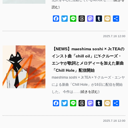
読む
)
Facebook
Twitter
Line
Threads
Mastodon
Tumblr
Mixi
共
有
2025.7.16 12:00
【NEWS】maeshima soshi × Jr.TEAの
インスト曲「chill oil」にY-クルーズ・
エンヤが歌詞とメロディーを加えた新曲
「Chill Hole」配信開始
maeshima soshi × Jr.TEA × Y-クルーズ・エンヤ
による新曲「Chill Hole」が16日に配信を開始
した。 今作は……(
続きを読む
)
Facebook
Twitter
Line
Threads
Mastodon
Tumblr
Mixi
共
有
2025.7.16 12:00