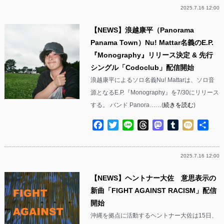
2025.7.16 12:00
【NEWS】浪越康平（Panorama
Panama Town）Nu! Mattar名義のE.P.
『Monography』リリース決定 & 先行
シングル「Codoclub」配信開始
浪越康平によるソロ名義Nu! Mattarは、ソロ音
源となるE.P.『Monography』を7/30にリリース
する。 バンド Panora……(
続きを読む
)
Facebook
Twitter
Line
Threads
Mastodon
Tumblr
Mixi
共
有
2025.7.16 12:00
【NEWS】ヘントナー大佐 意思表示の
新曲「FIGHT AGAINST RACISM」配信
開始
沖縄を拠点に活動するヘントナー大佐は15日、