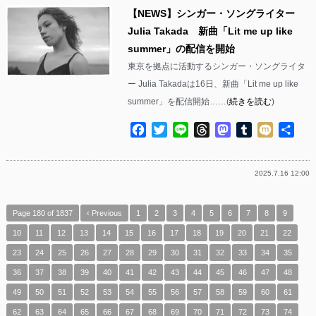
【NEWS】シンガー・ソングライター
Julia Takada 新曲「Lit me up like
summer」の配信を開始
東京を拠点に活動するシンガー・ソングライタ
ー Julia Takadaは16日、新曲「Lit me up like
summer」を配信開始……(
続きを読む
)
Facebook
Twitter
Line
Threads
Mastodon
Tumblr
Mixi
共
有
2025.7.16 12:00
Page 180 of 1837
‹ Previous
1
2
3
4
5
6
7
8
9
10
11
12
13
14
15
16
17
18
19
20
21
22
23
24
25
26
27
28
29
30
31
32
33
34
35
36
37
38
39
40
41
42
43
44
45
46
47
48
49
50
51
52
53
54
55
56
57
58
59
60
61
62
63
64
65
66
67
68
69
70
71
72
73
74