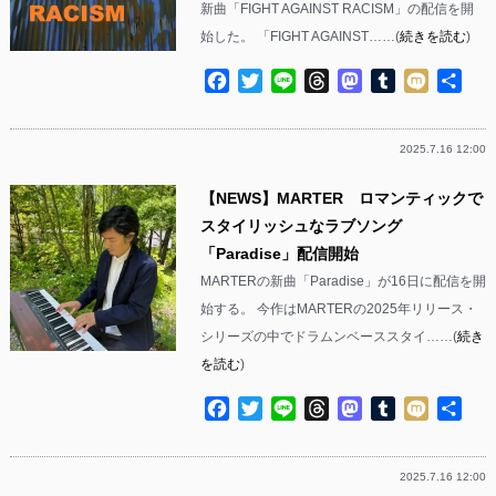
新曲「FIGHT AGAINST RACISM」の配信を開
始した。 「FIGHT AGAINST……(
続きを読む
)
Facebook
Twitter
Line
Threads
Mastodon
Tumblr
Mixi
共
有
2025.7.16 12:00
【NEWS】MARTER ロマンティックで
スタイリッシュなラブソング
「Paradise」配信開始
MARTERの新曲「Paradise」が16日に配信を開
始する。 今作はMARTERの2025年リリース・
シリーズの中でドラムンベーススタイ……(
続き
を読む
)
Facebook
Twitter
Line
Threads
Mastodon
Tumblr
Mixi
共
有
2025.7.16 12:00