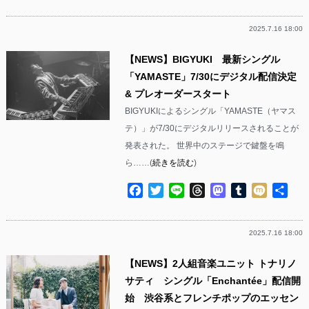
有
2025.7.16 18:00
【NEWS】BIGYUKI 最新シングル
「YAMASTE」7/30にデジタル配信決定
& プレオーダースタート
BIGYUKIによるシングル「YAMASTE（ヤマス
テ）」が7/30にデジタルリリースされることが
発表された。 世界中のステージで鍵盤を鳴
ら……(
続きを読む
)
Facebook
Twitter
Line
Threads
Mastodon
Tumblr
Mixi
共
有
2025.7.16 18:00
【NEWS】2人組音楽ユニット トナリノ
サティ シングル「Enchantée」配信開
始 渋谷系とフレンチポップのエッセン