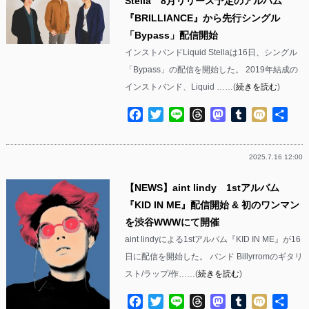
Stella 8月リリース予定のアルバム
『BRILLIANCE』から先行シングル
「Bypass」配信開始
インストバンドLiquid Stellaは16日、シングル
「Bypass」の配信を開始した。 2019年結成の
インストバンド、Liquid ……(
続きを読む
)
Facebook
Twitter
Line
Threads
Mastodon
Tumblr
Mixi
共
有
2025.7.16 12:00
【NEWS】aint lindy 1stアルバム
『KID IN ME』配信開始 & 初のワンマン
を渋谷WWWにて開催
aint lindyによる1stアルバム『KID IN ME』が16
日に配信を開始した。 バンド Billyrromのギタリ
スト/ラップ/作……(
続きを読む
)
Facebook
Twitter
Line
Threads
Mastodon
Tumblr
Mixi
共