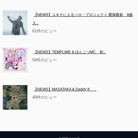
【NEWS】ユキナによるソロ・プロジェクト 愛探眼影　8曲
入...
61件のビュー
【NEWS】TEMPLIME & ぽんこつMC　初...
54件のビュー
【NEWS】MASATAKA & Daddy K　...
49件のビュー