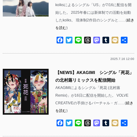
kolksによるシングル「US」が7/16に配信を開
始した。 2025年春には新体制での活動を始動
したkolks。 現体制2作目のシングルと……(
続き
を読む
)
Facebook
Twitter
Line
Threads
Mastodon
Tumblr
Mixi
共
有
2025.7.16 12:00
【NEWS】AKAGIMI シングル「死花」
の北村蕗リミックスを配信開始
AKAGIMIによるシングル「死花 (北村蕗
Remix)」が16日に配信を開始した。 VOLVE
CREATIVEの手掛けるバーチャル・ガ……(
続き
を読む
)
Facebook
Twitter
Line
Threads
Mastodon
Tumblr
Mixi
共
有