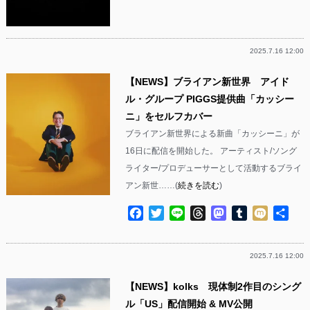
有
2025.7.16 12:00
【NEWS】ブライアン新世界 アイド
ル・グループ PIGGS提供曲「カッシー
ニ」をセルフカバー
ブライアン新世界による新曲「カッシーニ」が
16日に配信を開始した。 アーティスト/ソング
ライター/プロデューサーとして活動するブライ
アン新世……(
続きを読む
)
Facebook
Twitter
Line
Threads
Mastodon
Tumblr
Mixi
共
有
2025.7.16 12:00
【NEWS】kolks 現体制2作目のシング
ル「US」配信開始 & MV公開