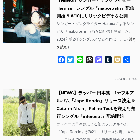
【NEWS】シンガー・ソングライター
Haruna シングル「maboroshi」配信
開始 & 8/10にリリックビデオを公開
シンガー・ソングライター Harunaによるシン
グル「maboroshi」が8/7に配信を開始した。
2024年第2弾シングルとなる今作は、……(
続き
を読む
)
Facebook
Twitter
Line
Threads
Mastodon
Tumblr
Mixi
共
有
2024.8.7 13:00
【NEWS】ラッパー 日本猿 1stフルア
ルバム『Jape Rondo』リリース決定 &
Catarrh Nisin、Feline Teckを迎えた先
行シングル「intercept」配信開始
ラッパーの日本猿による初のフルアルバム
『Jape Rondo』が8/21にリリース決定。 今作
は、これまでの楽曲よりも自分自身を深く掘り