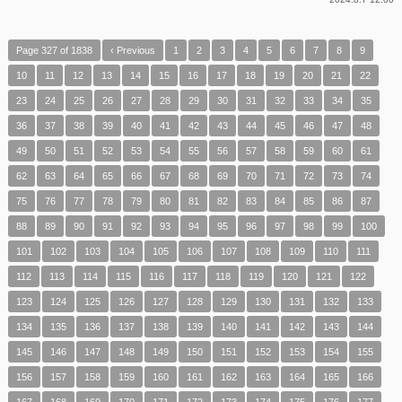
Page 327 of 1838
‹ Previous
1
2
3
4
5
6
7
8
9
10
11
12
13
14
15
16
17
18
19
20
21
22
23
24
25
26
27
28
29
30
31
32
33
34
35
36
37
38
39
40
41
42
43
44
45
46
47
48
49
50
51
52
53
54
55
56
57
58
59
60
61
62
63
64
65
66
67
68
69
70
71
72
73
74
75
76
77
78
79
80
81
82
83
84
85
86
87
88
89
90
91
92
93
94
95
96
97
98
99
100
101
102
103
104
105
106
107
108
109
110
111
112
113
114
115
116
117
118
119
120
121
122
123
124
125
126
127
128
129
130
131
132
133
134
135
136
137
138
139
140
141
142
143
144
145
146
147
148
149
150
151
152
153
154
155
156
157
158
159
160
161
162
163
164
165
166
167
168
169
170
171
172
173
174
175
176
177