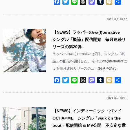
Facebook
Twitter
Line
Threads
Mastodon
Tumblr
Mixi
共
有
2024.8.7 18:00
【NEWS】ラッパーのwa(l)ternative
シングル「概論」配信開始 毎月連続リ
リースの第20弾
ラッパーのwa(l)ternativeは7日、シングル「概
論」の配信を開始した。 今作はwa(l)ternativeに
よる毎月連続リリースの……(
続きを読む
)
Facebook
Twitter
Line
Threads
Mastodon
Tumblr
Mixi
共
有
2024.8.7 18:00
【NEWS】インディーロック・バンド
OCHA∞ME シングル「walk on the
boat」配信開始 & MV公開 不安定な世