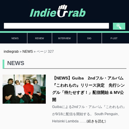
NEWS
REVIEW
INTERVIEW
DIG
P-LIST
indiegrab
»
NEWS
»
ページ 327
NEWS
【NEWS】Guiba 2ndフル・アルバム
『こわれもの』リリース決定 先行シン
グル「待たせすぎ！」配信開始 & MV公
開
Guibaによる2ndフル・アルバム『こわれもの』
が9/18に配信を開始する。 South Penguin、
Helsinki Lambda ……(
続きを読む
)