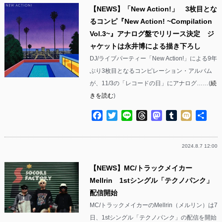
【NEWS】「New Action!」 3枚目とな
るコンピ『New Action! ~Compilation
Vol.3~』アナログ盤でリリース決定 ジ
ャケットは永井博による描き下ろし
DJ/ライブパーティー「New Action!」による9年
ぶり3枚目となるコンピレーション・アルバム
が、11/3の「レコードの日」にアナログ……(
続
きを読む
)
Facebook
Twitter
Line
Threads
Mastodon
Tumblr
Mixi
共
有
2024.8.7 12:00
【NEWS】MC/トラックメイカー
Mellrin 1stシングル「テクノパンク」
配信開始
MC/トラックメイカーのMellrin（メルリン）は7
日、1stシングル「テクノパンク」の配信を開始