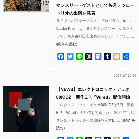
マンスリー・ゲストとして矢舟テツロー
トリオの出演を発表
ライブ・パフォーマンス・プログラム「from
Studio KiKi」は、 8月のマンスリー・ゲストと
して、東京都町田市出身のシンガー・ソン……
(
続きを読む
)
Facebook
Twitter
Line
Threads
Mastodon
Tumblr
Mixi
共
有
2024.8.7 19:00
【NEWS】エレクトロニック・デュオ
80KIDZ 新作E.P.『Wired』配信開始
エレクトロニック・デュオ80KIDZは7日、新作
E.P.『Wired』の配信を開始した。 2024年4月に
ダンス・トラックへの回帰を示すE.……(
続きを
読む
)