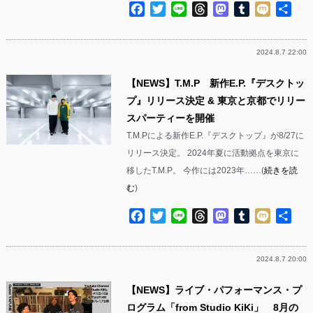
Facebook
Twitter
Line
Threads
Mastodon
Tumblr
Mixi
共
有
2024.8.7 22:00
【NEWS】T.M.P 新作E.P.『デスクトッ
プ』リリース決定 & 東京と京都でリリー
スパーティーを開催
T.M.Pによる新作E.P.『デスクトップ』が8/27に
リリース決定。 2024年夏に活動拠点を東京に
移したT.M.P。 今作には2023年……(
続きを読
む
)
Facebook
Twitter
Line
Threads
Mastodon
Tumblr
Mixi
共
有
2024.8.7 20:00
【NEWS】ライブ・パフォーマンス・プ
ログラム「from Studio KiKi」 8月の