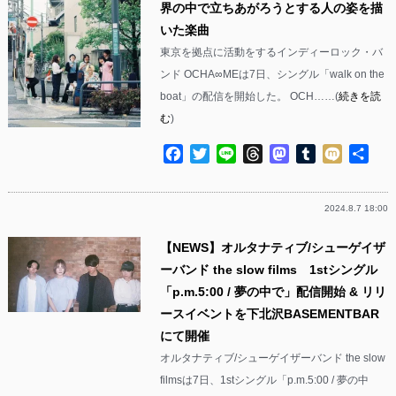
界の中で立ちあがろうとする人の姿を描
いた楽曲
東京を拠点に活動をするインディーロック・バ
ンド OCHA∞MEは7日、シングル「walk on the
boat」の配信を開始した。 OCH……(
続きを読
む
)
Facebook
Twitter
Line
Threads
Mastodon
Tumblr
Mixi
共
有
2024.8.7 18:00
【NEWS】オルタナティブ/シューゲイザ
ーバンド the slow films 1stシングル
「p.m.5:00 / 夢の中で」配信開始 & リリ
ースイベントを下北沢BASEMENTBAR
にて開催
オルタナティブ/シューゲイザーバンド the slow
filmsは7日、1stシングル「p.m.5:00 / 夢の中