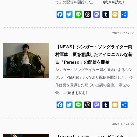
で」の配信を開始した。……(
続きを読む
)
Facebook
Twitter
Line
Threads
Mastodon
Tumblr
Mixi
共
有
2024.8.7 17:00
【NEWS】シンガー・ソングライター岡
村匡紘 夏を意識したアイロニカルな新
曲「Paraíso」の配信を開始
シンガー・ソングライター岡村匡紘によるシン
グル「Paraíso」が8/7より配信を開始した。 今
作は夏を意識した明るい曲調の楽曲。 浮世の
憂……(
続きを読む
)
Facebook
Twitter
Line
Threads
Mastodon
Tumblr
Mixi
共
有
2024.8.7 16:00