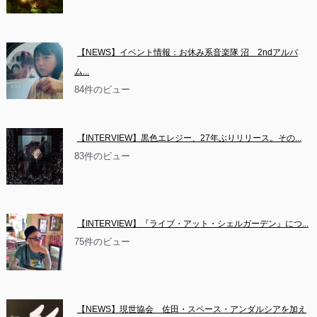
【NEWS】イベント情報：お休み系音楽隊 沼　2ndアルバ
ム...
84件のビュー
【INTERVIEW】黒色エレジー、27年ぶりリリース。その...
83件のビュー
【INTERVIEW】『ライブ・アット・シェルガーデン』につ...
75件のビュー
【NEWS】現世協会　佐田・スペース・アンダルシアを加え