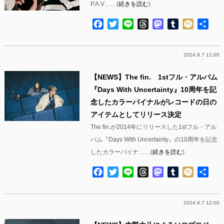
P.A.V……(
続きを読む
)
Facebook
Twitter
Line
Threads
Mastodon
Tumblr
Mixi
共
有
2024.8.7 12:00
【NEWS】The fin. 1stフル・アルバム
『Days With Uncertainty』10周年を記
念したカラーバイナルがレコードの日の
アイテムとしてリリース決定
The fin.が2014年にリリースした1stフル・アル
バム『Days With Uncertainty』の10周年を記念
したカラーバイナ……(
続きを読む
)
Facebook
Twitter
Line
Threads
Mastodon
Tumblr
Mixi
共
有
2024.8.7 12:00