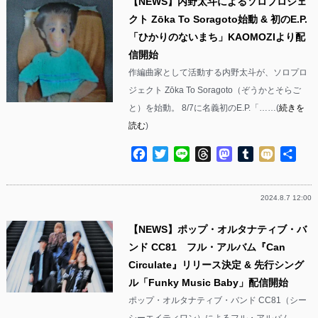
【NEWS】内野太斗によるソロプロジェ
クト Zōka To Soragoto始動 & 初のE.P.
「ひかりのないまち」KAOMOZIより配
信開始
作編曲家として活動する内野太斗が、ソロプロ
ジェクト Zōka To Soragoto（ぞうかとそらご
と）を始動。 8/7に名義初のE.P.「……(
続きを
読む
)
Facebook
Twitter
Line
Threads
Mastodon
Tumblr
Mixi
共
有
2024.8.7 12:00
【NEWS】ポップ・オルタナティブ・バ
ンド CC81 フル・アルバム『Can
Circulate』リリース決定 & 先行シング
ル「Funky Music Baby」配信開始
ポップ・オルタナティブ・バンド CC81（シー
シーエイティワン）によるフル・アルバム