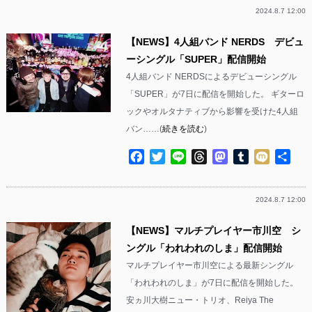
2024.8.7 12:00
【NEWS】4人組バンド NERDS デビュ
ーシングル「SUPER」配信開始
4人組バンド NERDSによるデビューシングル
「SUPER」が7日に配信を開始した。 ギターロ
ックやオルタナティブから影響を受けた4人組
バン……(
続きを読む
)
Facebook
Twitter
Line
Threads
Mastodon
Tumblr
Mixi
共
有
2024.8.7 12:00
【NEWS】マルチプレイヤー市川空 シ
ングル「われわれのしま」配信開始
マルチプレイヤー市川空による最新シングル
「われわれのしま」が7日に配信を開始した。
安ヵ川大樹ニュー・トリオ、Reiya The