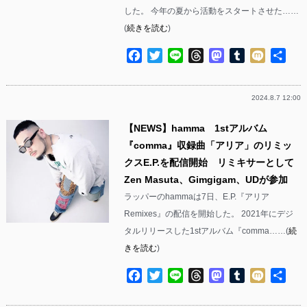
した。 今年の夏から活動をスタートさせた……
(
続きを読む
)
Facebook
Twitter
Line
Threads
Mastodon
Tumblr
Mixi
共
有
2024.8.7 12:00
【NEWS】hamma 1stアルバム
『comma』収録曲「アリア」のリミッ
クスE.P.を配信開始 リミキサーとして
Zen Masuta、Gimgigam、UDが参加
ラッパーのhammaは7日、E.P.『アリア
Remixes』の配信を開始した。 2021年にデジ
タルリリースした1stアルバム『comma……(
続
きを読む
)
Facebook
Twitter
Line
Threads
Mastodon
Tumblr
Mixi
共
有