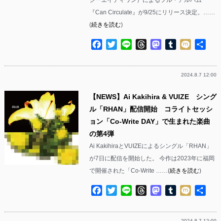
『Can Circulate』が9/25にリリース決定。……
(
続きを読む
)
Facebook
Twitter
Line
Threads
Mastodon
Tumblr
Mixi
共
有
2024.8.7 12:00
【NEWS】Ai Kakihira & VUIZE シング
ル「RHAN」配信開始 コライトセッシ
ョン「Co-Write DAY」で生まれた楽曲
の第4弾
Ai KakihiraとVUIZEによるシングル「RHAN」
が7日に配信を開始した。 今作は2023年に福岡
で開催された「Co-Write ……(
続きを読む
)
Facebook
Twitter
Line
Threads
Mastodon
Tumblr
Mixi
共
有
2024.8.7 12:00