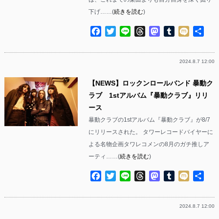
下げ……(
続きを読む
)
Facebook
Twitter
Line
Threads
Mastodon
Tumblr
Mixi
共
有
2024.8.7 12:00
【NEWS】ロックンロールバンド 暴動ク
ラブ 1stアルバム『暴動クラブ』リリ
ース
暴動クラブの1stアルバム『暴動クラブ』が8/7
にリリースされた。 タワーレコードバイヤーに
よる名物企画タワレコメンの8月のガチ推しア
ーティ……(
続きを読む
)
Facebook
Twitter
Line
Threads
Mastodon
Tumblr
Mixi
共
有
2024.8.7 12:00