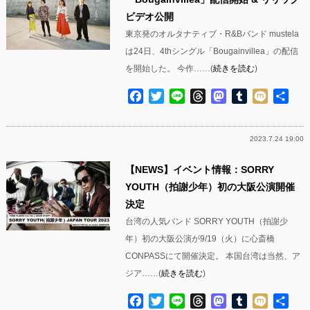
ビデオ公開
東京発のオルタナティブ・R&Bバンド mustela
は24日、4thシングル「Bougainvillea」の配信
を開始した。 今作……(
続きを読む
)
Facebook
Twitter
Line
Threads
Mastodon
Tumblr
Mixi
共
有
2023.7.24 19:00
【NEWS】イベント情報：SORRY
YOUTH（拍謝少年）初の大阪公演開催
決定
台湾の人気バンド SORRY YOUTH（拍謝少
年）初の大阪公演が9/19（火）に心斎橋
CONPASSにて開催決定。 本国台湾は当然、ア
ジア……(
続きを読む
)
Facebook
Twitter
Line
Threads
Mastodon
Tumblr
Mixi
共