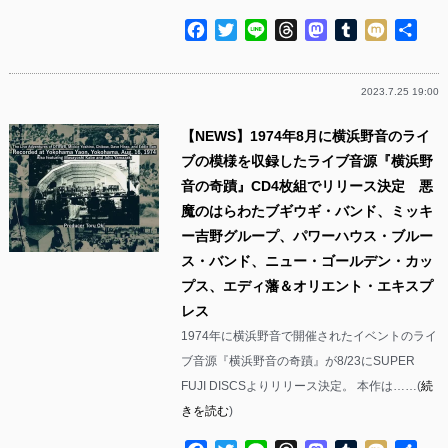
Facebook
Twitter
Line
Threads
Mastodon
Tumblr
Mixi
共
有
2023.7.25 19:00
【NEWS】1974年8月に横浜野音のライ
ブの模様を収録したライブ音源『横浜野
音の奇蹟』CD4枚組でリリース決定 悪
魔のはらわたブギウギ・バンド、ミッキ
ー吉野グループ、パワーハウス・ブルー
ス・バンド、ニュー・ゴールデン・カッ
プス、エディ藩＆オリエント・エキスプ
レス
1974年に横浜野音で開催されたイベントのライ
ブ音源『横浜野音の奇蹟』が8/23にSUPER
FUJI DISCSよりリリース決定。 本作は……(
続
きを読む
)