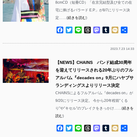
8cmCD（短冊CD）「在京完結型及び全ての在
宅に捧げるバラード E.P.」が8/7にリリース決
定……(
続きを読む
)
Facebook
Twitter
Line
Threads
Mastodon
Tumblr
Mixi
共
有
2023.7.23 14:33
【NEWS】CHAINS バンド結成30周年
を迎えてリリースされる20年ぶりのフル
アルバム『decades on』9月にハヤブサ
ランディングスよりリリース決定
CHAINSによるフルアルバム『decades on』が
9/20にリリース決定。 今から20年程前”くる
り”や”キセル”のブレイクをきっかけ……(
続きを
読む
)
Facebook
Twitter
Line
Threads
Mastodon
Tumblr
Mixi
共
有