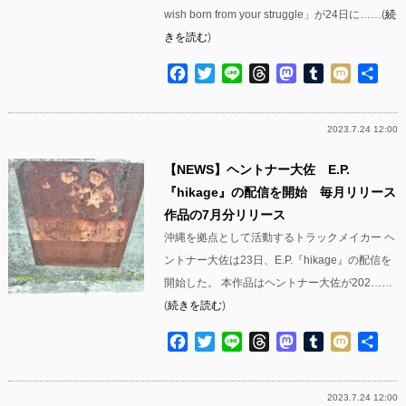
wish born from your struggle」が24日に……(
続
きを読む
)
Facebook
Twitter
Line
Threads
Mastodon
Tumblr
Mixi
共
有
2023.7.24 12:00
【NEWS】ヘントナー大佐 E.P.
『hikage』の配信を開始 毎月リリース
作品の7月分リリース
沖縄を拠点として活動するトラックメイカー ヘ
ントナー大佐は23日、E.P.『hikage』の配信を
開始した。 本作品はヘントナー大佐が202……
(
続きを読む
)
Facebook
Twitter
Line
Threads
Mastodon
Tumblr
Mixi
共
有
2023.7.24 12:00