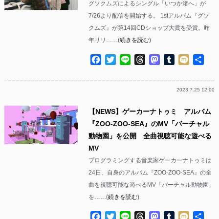
グソクムズによるシングル「いつか渚へ」が
7/26より配信を開始する。 1stアルバム『グソ
クムズ』が第14回CDショップ大賞を受賞。昨
年リリ……(
続きを読む
)
Facebook
Twitter
Line
Threads
Mastodon
Tumblr
Mixi
共
有
2023.7.25 12:00
【NEWS】ゲーカーナトゥミ アルバム
『ZOO-ZOO-SEA』のMV「バーチャル
動物園」を公開 全曲視聴可能な遊べる
MV
プログラミングする音楽家ゲーカーナトゥミは
24日、自身のアルバム『ZOO-ZOO-SEA』の全
曲を視聴可能な遊べるMV「バーチャル動物園」
を……(
続きを読む
)
Facebook
Twitter
Line
Threads
Mastodon
Tumblr
Mixi
共