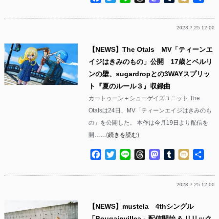
有
2023.7.25 12:00
【NEWS】The Otals MV「ティーンエ
イジはきみのもの」公開 17歳とベルリ
ンの壁、sugardropとの3WAYスプリッ
ト『夏のルール３』収録曲
カートゥーン＋シューゲイズユニット The
Otalsは24日、MV「ティーンエイジはきみのも
の」を公開した。 本作は今月19日より配信を
開……(
続きを読む
)
Facebook
Twitter
Line
Threads
Mastodon
Tumblr
Mixi
共
有
2023.7.25 12:00
【NEWS】mustela 4thシングル
「Bougainvillea」配信開始 & リリック