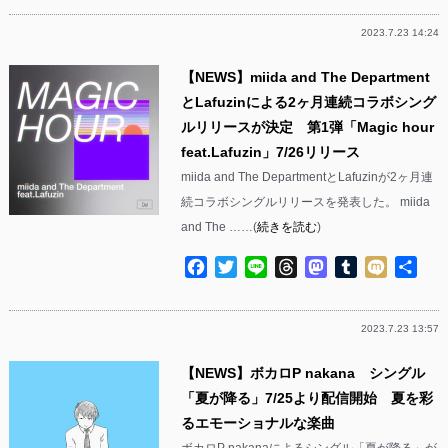
2023.7.23 14:24
【NEWS】miida and The Department
とLafuzinによる2ヶ月連続コラボシング
ルリリースが決定 第1弾「Magic hour
feat.Lafuzin」7/26リリース
miida and The DepartmentとLafuzinが2ヶ月連
続コラボシングルリリースを発表した。 miida
and The ……(
続きを読む
)
Facebook
Twitter
Line
Threads
Mastodon
Tumblr
Mixi
共
有
2023.7.23 13:57
【NEWS】ボカロP nakana シングル
「夏が降る」7/25より配信開始 夏を彩
るエモーショナルな楽曲
ボカロP nakanaによるシングル「夏が降る」が