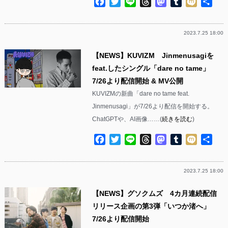
Facebook
Twitter
Line
Threads
Mastodon
Tumblr
Mixi
共
有
2023.7.25 18:00
【NEWS】KUVIZM Jinmenusagiを
feat.したシングル「dare no tame」
7/26より配信開始 & MV公開
KUVIZMの新曲「dare no tame feat.
Jinmenusagi」が7/26より配信を開始する。
ChatGPTや、AI画像……(
続きを読む
)
Facebook
Twitter
Line
Threads
Mastodon
Tumblr
Mixi
共
有
2023.7.25 18:00
【NEWS】グソクムズ 4カ月連続配信
リリース企画の第3弾「いつか渚へ」
7/26より配信開始