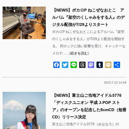
【NEWS】ボカロP ねこぜなおとこ ア
ルバム『架空のくしゃみをする人』のデ
ジタル配信が7/29よりスタート
ボカロP ねこぜなおとこによるアルバム『架空
のくしゃみをする人』が7/29より配信を開始す
る。 邦ロックに強い影響を受け、キャッチーな
メロデ……(
続きを読む
)
Facebook
Twitter
Line
Threads
Mastodon
Tumblr
Mixi
共
有
2023.7.23 14:48
【NEWS】富士山ご当地アイドル3776
「ディスクユニオン 平成 J-POP スト
ア」のオープンを記念した8cmCD（短冊
CD）リリース決定
富士山ご当地アイドル3776（みななろ）の