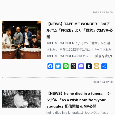
有
2023.7.24 18:00
【NEWS】TAPE ME WONDER 3rdア
ルバム『PRIZE』より「群衆」のMVを公
開
TAPE ME WONDERによるMV「群衆」が公開
された。 本作は2022年年1月にリリースされた
TAPE ME WONDERの3rdアル……(
続きを読む
)
Facebook
Twitter
Line
Threads
Mastodon
Tumblr
Mixi
共
有
2023.7.24 12:00
【NEWS】heine died in a funeral シ
ングル 「as a wish born from your
struggle」配信開始 & MV公開
heine died in a funeralによるシングル「as a