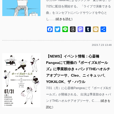
7/25に配信を開始する。 「ライブで演奏できる
曲」をコンセプトにバンドサウンドを中心と
し……(
続きを読む
)
Facebook
Twitter
Line
Threads
Mastodon
Tumblr
Mixi
共
有
2023.7.23 13:46
【NEWS】イベント情報：心斎橋
Pangeaにて開催の『ボーイズ&ガール
ズ』に季菜鼓ゆき＋バンドTHEハオルチ
アオブツーサ、Cleo、ニィキュッパ、
YOKALOK、ザ・ハウル
7/31（月）に心斎橋Pangeaにて『ボーイズ&ガ
ールズ』が開催される。 出演は季菜鼓ゆき＋バ
ンドTHEハオルチアオブツーサ、C……(
続きを
読む
)