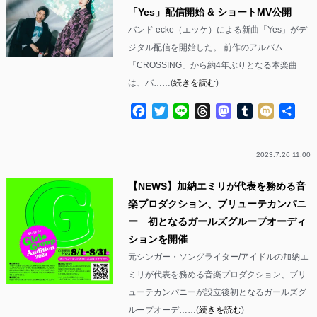
「Yes」配信開始 & ショートMV公開
バンド ecke（エッケ）による新曲「Yes」がデ
ジタル配信を開始した。 前作のアルバム
「CROSSING」から約4年ぶりとなる本楽曲
は、バ……(
続きを読む
)
Facebook
Twitter
Line
Threads
Mastodon
Tumblr
Mixi
共
有
2023.7.26 11:00
【NEWS】加納エミリが代表を務める音
楽プロダクション、ブリューテカンパニ
ー 初となるガールズグループオーディ
ションを開催
元シンガー・ソングライター/アイドルの加納エ
ミリが代表を務める音楽プロダクション、ブリ
ューテカンパニーが設立後初となるガールズグ
ループオーデ……(
続きを読む
)