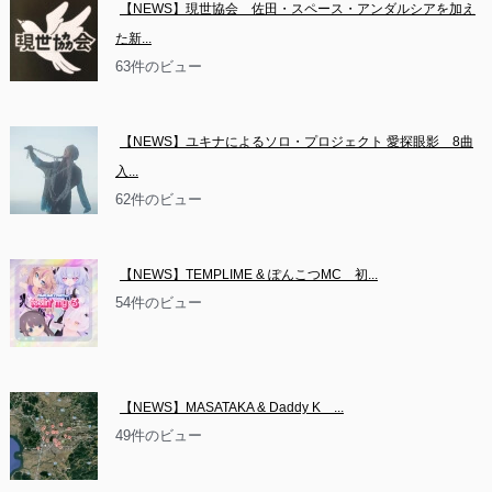
【NEWS】現世協会　佐田・スペース・アンダルシアを加え
た新...
63件のビュー
【NEWS】ユキナによるソロ・プロジェクト 愛探眼影　8曲
入...
62件のビュー
【NEWS】TEMPLIME & ぽんこつMC　初...
54件のビュー
【NEWS】MASATAKA & Daddy K　...
49件のビュー