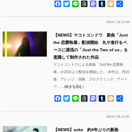
Facebook
Twitter
Line
Threads
Mastodon
Tumblr
Mixi
共
有
2023.7.26 12:00
【NEWS】マコトコンドウ 新曲「Just
the 恋愛執着」配信開始 丸サ進行をベ
ースに源流の「Just the Two of us」を
意識して制作された作品
マコトコンドウによる新曲「Just the 恋愛執
着」が26日より配信を開始した。 本作は、作詞
曲、アレンジ、演奏、プログラミング、アート
ワ……(
続きを読む
)
Facebook
Twitter
Line
Threads
Mastodon
Tumblr
Mixi
共
有
2023.7.26 12:00
【NEWS】ecke 約4年ぶりの新曲