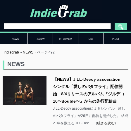
NEWS
REVIEW
INTERVIEW
DIG
P-LIST
indiegrab
»
NEWS
»
ページ 492
NEWS
【NEWS】JiLL-Decoy association
シングル「愛しのバタフライ」配信開
始 8/4リリースのアルバム『ジルデコ
10〜double〜』からの先行配信曲
JiLL-Decoy associationによるシングル「愛し
のバタフライ」が26日に配信を開始した。 結成
21年を数えるJiLL-Dec……(
続きを読む
)