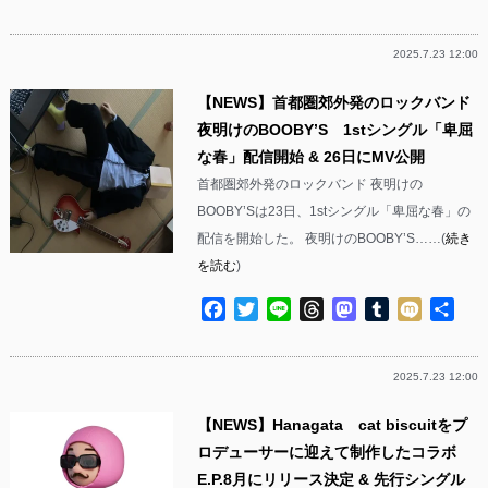
有
2025.7.23 12:00
【NEWS】首都圏郊外発のロックバンド
夜明けのBOOBY’S 1stシングル「卑屈
な春」配信開始 & 26日にMV公開
首都圏郊外発のロックバンド 夜明けの
BOOBY’Sは23日、1stシングル「卑屈な春」の
配信を開始した。 夜明けのBOOBY’S……(
続き
を読む
)
Facebook
Twitter
Line
Threads
Mastodon
Tumblr
Mixi
共
有
2025.7.23 12:00
【NEWS】Hanagata cat biscuitをプ
ロデューサーに迎えて制作したコラボ
E.P.8月にリリース決定 & 先行シングル