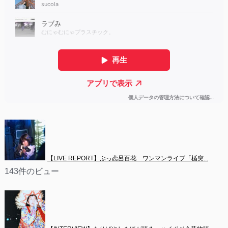
【LIVE REPORT】ぶっ恋呂百花　ワンマンライブ「楯突...
143件のビュー