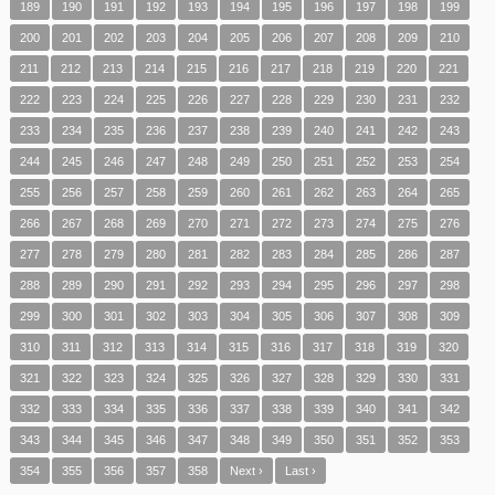
189
190
191
192
193
194
195
196
197
198
199
200
201
202
203
204
205
206
207
208
209
210
211
212
213
214
215
216
217
218
219
220
221
222
223
224
225
226
227
228
229
230
231
232
233
234
235
236
237
238
239
240
241
242
243
244
245
246
247
248
249
250
251
252
253
254
255
256
257
258
259
260
261
262
263
264
265
266
267
268
269
270
271
272
273
274
275
276
277
278
279
280
281
282
283
284
285
286
287
288
289
290
291
292
293
294
295
296
297
298
299
300
301
302
303
304
305
306
307
308
309
310
311
312
313
314
315
316
317
318
319
320
321
322
323
324
325
326
327
328
329
330
331
332
333
334
335
336
337
338
339
340
341
342
343
344
345
346
347
348
349
350
351
352
353
354
355
356
357
358
Next ›
Last ›