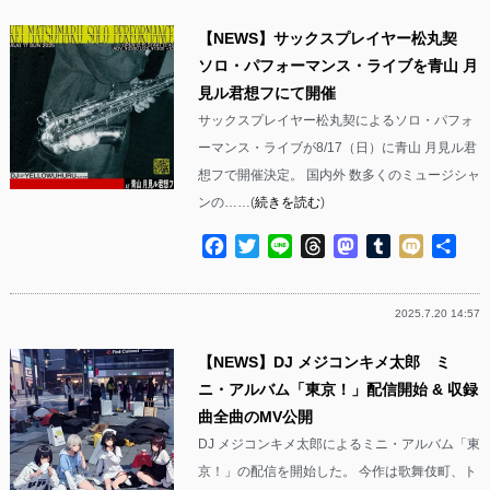
【NEWS】サックスプレイヤー松丸契
ソロ・パフォーマンス・ライブを青山 月
見ル君想フにて開催
サックスプレイヤー松丸契によるソロ・パフォ
ーマンス・ライブが8/17（日）に青山 月見ル君
想フで開催決定。 国内外 数多くのミュージシャ
ンの……(
続きを読む
)
Facebook
Twitter
Line
Threads
Mastodon
Tumblr
Mixi
共
有
2025.7.20 14:57
【NEWS】DJ メジコンキメ太郎 ミ
ニ・アルバム「東京！」配信開始 & 収録
曲全曲のMV公開
DJ メジコンキメ太郎によるミニ・アルバム「東
京！」の配信を開始した。 今作は歌舞伎町、ト