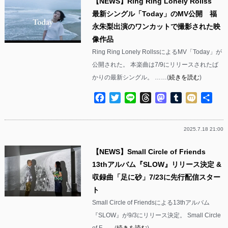
【NEWS】Ring Ring Lonely Rollss
最新シングル「Today」のMV公開 福
永朱梨出演のワンカットで撮影された映
像作品
Ring Ring Lonely RollssによるMV「Today」が
公開された。 本楽曲は7/9にリリースされたば
かりの最新シングル。 ……(
続きを読む
)
Facebook
Twitter
Line
Threads
Mastodon
Tumblr
Mixi
共
有
2025.7.18 21:00
【NEWS】Small Circle of Friends
13thアルバム『SLOW』リリース決定 &
収録曲「足に砂」7/23に先行配信スター
ト
Small Circle of Friendsによる13thアルバム
『SLOW』が9/3にリリース決定。 Small Circle
of F……(
続きを読む
)