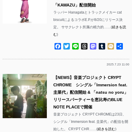
「KAWAZU」配信開始
ラッパー Hanagataとトラックメイカー cat
biscuitによるコラボE.P.が8/20にリリース決
定。 ササクレクト所属の精力的……(
続きを読
む
)
Facebook
Twitter
Line
Threads
Mastodon
Tumblr
Mixi
共
有
2025.7.23 11:00
【NEWS】音楽プロジェクト CRYPT
CHROME シングル「Immersion feat.
圭菜代」配信開始 & 「natsu no yoru」
リリースパーティーを恵比寿のBLUE
NOTE PLACEで開催
音楽プロジェクト CRYPT CHROMEは23日、
シングル「Immersion feat. 圭菜代」の配信を開
始した。 CRYPT CHR……(
続きを読む
)