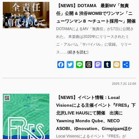
【NEWS】DOTAMA 最新MV「無責
任」公開 & 渋谷WOMBでワンマン「ニ
ューワンマン８ 〜チュート採用〜」開催
DOTAMAによるMV「無責任」が17日に公開さ
れた。 本楽曲は2020年にリリースされたミ
ニ・アルバム「サバイバル」に収録。 リリー
ス……(
続きを読む
)
Facebook
Twitter
Line
Threads
Mastodon
Tumblr
Mixi
共
有
2025.7.21 12:00
【NEWS】イベント情報：Local
Visionsによる主催イベント『FRES』下
北沢LIVE HAUSにて開催 出演に
Yawning Mondo Qube、NECO
ASOBI、ゆnovation、Gimgigamほか
Local Visionsによるイベント『FRES』が