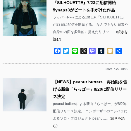
『SILHOUETTE』7/23に配信開始
5ynaps3がビートを手がけた作品
ラッパーRk-7による1st E.P.『SILHOUETTE』
が23日に配信を開始する。 なんでもない日常や
自身の内面を多角的に捉えたリリッ……(
続きを
読む
)
Facebook
Twitter
Line
Threads
Mastodon
Tumblr
Mixi
共
有
2025.7.22 18:00
【NEWS】peanut butters 再始動を告
げる新曲「らっぱー」8/20に配信リリー
ス決定
peanut buttersによる新曲「らっぱー」が8/20に
配信リリース決定。 コンポーザーのニシハラに
よるソロ・プロジェクト peanu……(
続きを読
む
)