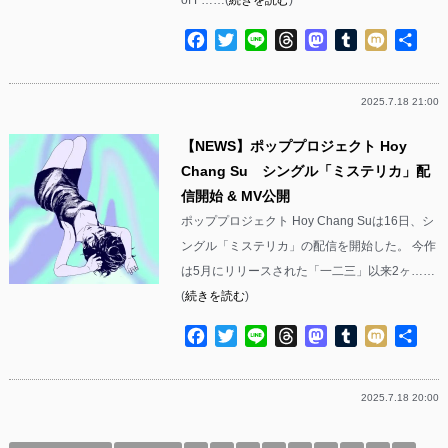
Facebook
Twitter
Line
Threads
Mastodon
Tumblr
Mixi
共
有
2025.7.18 21:00
【NEWS】ポッププロジェクト Hoy
Chang Su シングル「ミステリカ」配
信開始 & MV公開
ポッププロジェクト Hoy Chang Suは16日、シ
ングル「ミステリカ」の配信を開始した。 今作
は5月にリリースされた「一二三」以来2ヶ……
(
続きを読む
)
Facebook
Twitter
Line
Threads
Mastodon
Tumblr
Mixi
共
有
2025.7.18 20:00