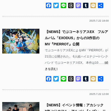
Facebook
Twitter
Line
Threads
Mastodon
Tumblr
Mixi
共
有
2025.7.22 18:00
【NEWS】でぶコーネリアスEX フルア
ルバム「EXODUS」からの3作目の
MV『PIERROT』公開
でぶコーネリアスEXによるMV『PIERROT』が
21日に公開された。 6人組ハイエナジー/パンク
バンド でぶコーネリアスEX。 本作は10……(
続
きを読む
)
Facebook
Twitter
Line
Threads
Mastodon
Tumblr
Mixi
共
有
2025.7.22 12:00
【NEWS】イベント情報：アカシック