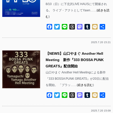
8/10（日）に下北沢LIVE HAUSにて開催され
る。 ライブ・アクトとしてYawn……(
続きを読
む
)
Facebook
Twitter
Line
Threads
Mastodon
Tumblr
Mixi
共
有
2025.7.20 15:21
【NEWS】山口やまぐ Another Hell
Meeting 新作『333 BOSSA PUNK
GREATS』配信開始
山口やまぐ Another Hell Meetingによる新作
『333 BOSSA PUNK GREATS』が20日に配信
を開始。 「ブラッ……(
続きを読む
)
Facebook
Twitter
Line
Threads
Mastodon
Tumblr
Mixi
共
有
2025.7.20 15:09