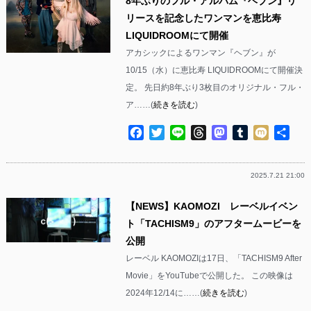
8年ぶりのフル・アルバム『ヘブン』リ
リースを記念したワンマンを恵比寿
LIQUIDROOMにて開催
アカシックによるワンマン『ヘブン』が
10/15（水）に恵比寿 LIQUIDROOMにて開催決
定。 先日約8年ぶり3枚目のオリジナル・フル・
ア……(
続きを読む
)
Facebook
Twitter
Line
Threads
Mastodon
Tumblr
Mixi
共
有
2025.7.21 21:00
【NEWS】KAOMOZI レーベルイベン
ト「TACHISM9」のアフタームービーを
公開
レーベル KAOMOZIは17日、「TACHISM9 After
Movie」をYouTubeで公開した。 この映像は
2024年12/14に……(
続きを読む
)