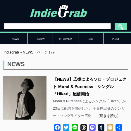
NEWS
REVIEW
INTERVIEW
DIG
P-LIST
indiegrab
»
NEWS
»
ページ 179
NEWS
【NEWS】広樹によるソロ・プロジェク
ト Moral & Pureness シングル
「Hikari」配信開始
Moral & Purenessによるシングル「Hikari」が
23日に配信を開始した。 千葉県出身のシンガ
ー・ソングライター広樹……(
続きを読む
)
Facebook
Twitter
Line
Threads
Mastodon
Tumblr
Mixi
共