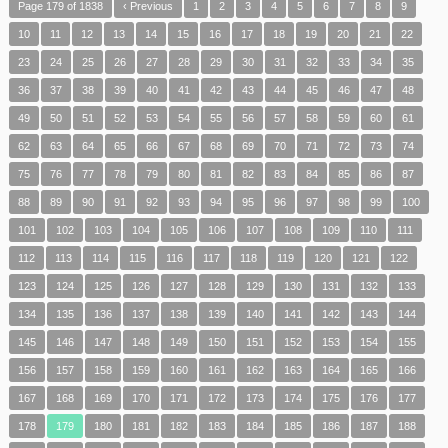
Page 179 of 1838
‹ Previous
1
2
3
4
5
6
7
8
9
10
11
12
13
14
15
16
17
18
19
20
21
22
23
24
25
26
27
28
29
30
31
32
33
34
35
36
37
38
39
40
41
42
43
44
45
46
47
48
49
50
51
52
53
54
55
56
57
58
59
60
61
62
63
64
65
66
67
68
69
70
71
72
73
74
75
76
77
78
79
80
81
82
83
84
85
86
87
88
89
90
91
92
93
94
95
96
97
98
99
100
101
102
103
104
105
106
107
108
109
110
111
112
113
114
115
116
117
118
119
120
121
122
123
124
125
126
127
128
129
130
131
132
133
134
135
136
137
138
139
140
141
142
143
144
145
146
147
148
149
150
151
152
153
154
155
156
157
158
159
160
161
162
163
164
165
166
167
168
169
170
171
172
173
174
175
176
177
178
179
180
181
182
183
184
185
186
187
188