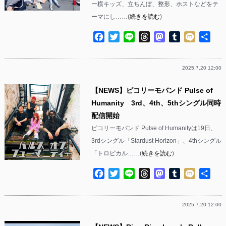
ー横キッズ、立ちんぼ、整形、ホストなどをテ
ーマにし……(
続きを読む
)
Facebook
Twitter
Line
Threads
Mastodon
Tumblr
Mixi
共
有
2025.7.20 12:00
【NEWS】ピコリーモバンド Pulse of
Humanity 3rd、4th、5thシングル同時
配信開始
ピコリーモバンド Pulse of Humanityは19日、
3rdシングル「Stardust Horizon」、4thシングル
「トロピカル……(
続きを読む
)
Facebook
Twitter
Line
Threads
Mastodon
Tumblr
Mixi
共
有
2025.7.20 12:00