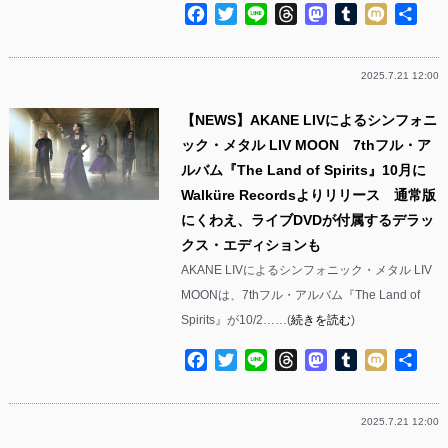
Facebook
Twitter
Line
Threads
Mastodon
Tumblr
Mixi
共
有
2025.7.21 12:00
【NEWS】AKANE LIVによるシンフォニ
ック・メタル LIV MOON 7thフル・ア
ルバム『The Land of Spirits』10月に
Walküre Recordsよりリリース 通常版
にくわえ、ライブDVDが付属するデラッ
クス・エディションも
AKANE LIVによるシンフォニック・メタル LIV
MOONは、7thフル・アルバム『The Land of
Spirits』が10/2……(
続きを読む
)
Facebook
Twitter
Line
Threads
Mastodon
Tumblr
Mixi
共
有
2025.7.21 12:00