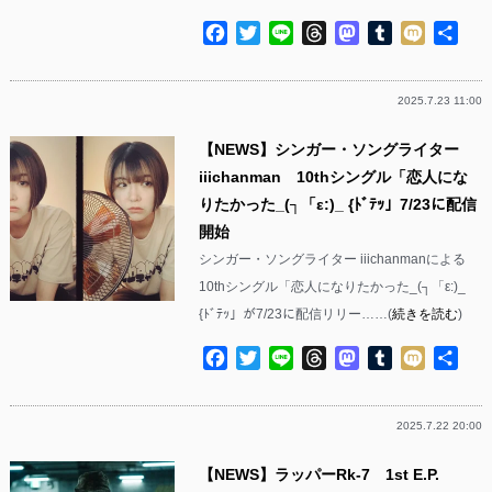
Facebook
Twitter
Line
Threads
Mastodon
Tumblr
Mixi
共
有
2025.7.23 11:00
【NEWS】シンガー・ソングライター
iiichanman 10thシングル「恋人にな
りたかった_(┐「ε:)_ {ﾄﾞﾃｯ」7/23に配信
開始
シンガー・ソングライター iiichanmanによる
10thシングル「恋人になりたかった_(┐「ε:)_
{ﾄﾞﾃｯ」が7/23に配信リリー……(
続きを読む
)
Facebook
Twitter
Line
Threads
Mastodon
Tumblr
Mixi
共
有
2025.7.22 20:00
【NEWS】ラッパーRk-7 1st E.P.