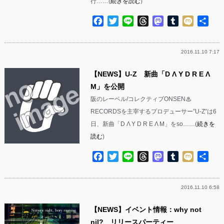
行……(
続きを読む
)
Facebook
Twitter
Line
Threads
Mastodon
Tumblr
Mixi
共
有
2016.11.10 7:17
【NEWS】U-Z 新曲「D Λ Y D R E Λ
M」を公開
阪のレーベル/コレクティブONSEN♨︎
RECORDSを主宰するプロデューサー”U-Z”は6
日、新曲「D Λ Y D R E Λ M」をso……(
続きを
読む
)
Facebook
Twitter
Line
Threads
Mastodon
Tumblr
Mixi
共
有
2016.11.10 6:58
【NEWS】イベント情報：why not
nil? リリースパーティー