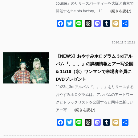
course』のリリースパーティーを大阪と東京で
開催するthe oto factory。 11……(
続きを読む
)
Facebook
Twitter
Line
Threads
Mastodon
Tumblr
Mixi
共
有
2016.11.5 12:11
【NEWS】おやすみホログラム 3rdアル
バム『。。。』の詳細情報とアー写公開
& 11/16（水）ワンマンで来場者全員に
DVDプレゼント
11/23に3rdアルバム『。。。』をリリースする
おやすみホログラムは、アルバムのアートワー
クとトラックリストを公開すると同時に新しい
アー写……(
続きを読む
)
Facebook
Twitter
Line
Threads
Mastodon
Tumblr
Mixi
共
有