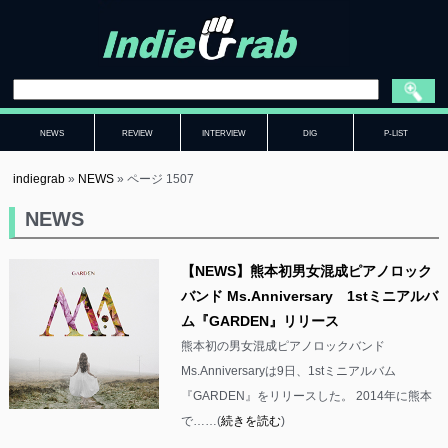
NEWS
REVIEW
INTERVIEW
DIG
P-LIST
indiegrab
»
NEWS
»
ページ 1507
NEWS
【NEWS】熊本初男女混成ピアノロック
バンド Ms.Anniversary 1stミニアルバ
ム『GARDEN』リリース
熊本初の男女混成ピアノロックバンド
Ms.Anniversaryは9日、1stミニアルバム
『GARDEN』をリリースした。 2014年に熊本
で……(
続きを読む
)