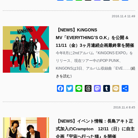
有
2016.11.4 11:49
【NEWS】KiNGONS
MV「EVERYTHING’S O.K」を公開 &
11/11（金）3ヶ月連続企画最終章を開催
今年8月に2ndアルバム『KiNGONS EXPO』を
リリース、現在ツアー中のPOP PUNK、
KiNGONSは3日、アルバム収録曲「EVE……(
続
きを読む
)
Facebook
Twitter
Line
Threads
Mastodon
Tumblr
Mixi
共
有
2016.11.4 8:45
【NEWS】イベント情報：長島アキト正
式加入のCrampton 12/11（日）に自主
企画『宇宙へ行った猫』を開催