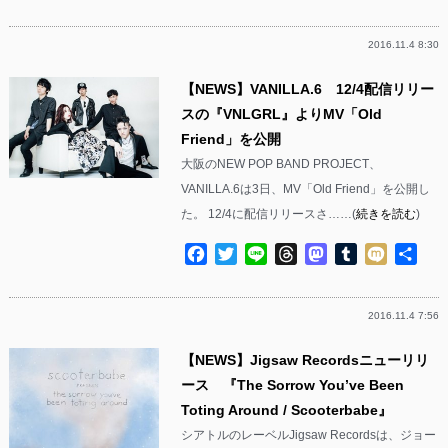
有
2016.11.4 8:30
【NEWS】VANILLA.6 12/4配信リリー
スの『VNLGRL』よりMV「Old
Friend」を公開
大阪のNEW POP BAND PROJECT、
VANILLA.6は3日、MV「Old Friend」を公開し
た。 12/4に配信リリースさ……(
続きを読む
)
Facebook
Twitter
Line
Threads
Mastodon
Tumblr
Mixi
共
有
2016.11.4 7:56
【NEWS】Jigsaw Recordsニューリリ
ース 『The Sorrow You’ve Been
Toting Around / Scooterbabe』
シアトルのレーベルJigsaw Recordsは、ジョー