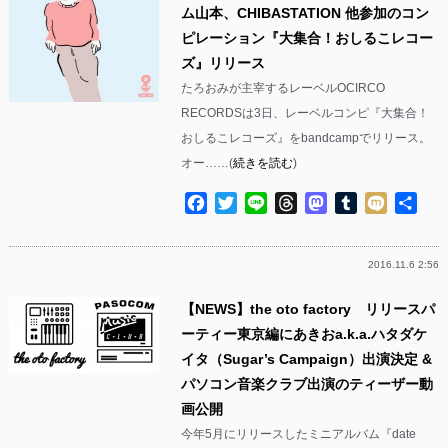
ム山本、CHIBASTATION 他参加のコン
ピレーション『大集合！おしるこレコー
ズ』リリース
たろおみが主宰するレーベルOCIRCO
RECORDSは3日、レーベルコンピ『大集合！
おしるこレコーズ』をbandcampでリリース。
オー……(
続きを読む
)
Facebook
Twitter
Line
Threads
Mastodon
Tumblr
Mixi
共
有
2016.11.6 2:56
【NEWS】the oto factory リリースパ
ーティー東京編にあきおa.k.a.ハタダケ
イタ（Sugar’s Campaign）出演決定 &
パソコン音楽クラブ出演のティーザー動
画公開
今年5月にリリースしたミニアルバム『date