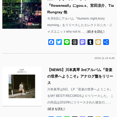
『flowerwall』にgou.s、宮田涼介、Tia
Rungray 他
今月6日にアルバム『Numeric night,Ivory
morning』をリリースしたエレクトロニカ・ジ
ャズユニットwhy not ni……(
続きを読む
)
Facebook
Twitter
Line
Threads
Mastodon
Tumblr
Mixi
共
有
2016.11.10 6:45
【NEWS】川本真琴 3rdアルバム『音楽
の世界へようこそ』アナログ盤をリリー
ス
川本真琴は9日、LP『音楽の世界へようこそ』
をMY BEST! RECORDSよりリリースした。 こ
の作品は2010年にリリースされた彼女の……
(
続きを読む
)