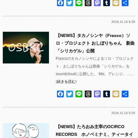
Facebook
Twitter
Line
Threads
Mastodon
Tumblr
Mixi
共
有
2016.11.10 6:36
【NEWS】タカノシンヤ（Frasco）ソ
ロ・プロジェクト おしぼりちゃん 新曲
「シリカゲル」公開
Frascoのタカノシンヤによるソロ・プロジェク
ト、おしぼりちゃんは新曲「シリカゲル」を
soundcloudに公開した。 Mix、アレンジ、……
(
続きを読む
)
Facebook
Twitter
Line
Threads
Mastodon
Tumblr
Mixi
共
有
2016.11.10 5:20
【NEWS】たろおみ主宰のOCIRCO
RECORDS ホノベミナミ、ティータイ