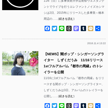
11/6（日）に多摩美術大学芸術祭ウエスタンテ
ントでライブを行うエレファントノイズカシマ
シは2日、2015年にリリースした多摩美～橋本
周辺の……(
続きを読む
)
Facebook
Twitter
Line
Threads
Mastodon
Tumblr
Mixi
共
有
2016.11.4 13:22
【NEWS】闇ポップ・シンガーソングラ
イター しずくだうみ 11/16リリース
1stフルアルバム『都市の周縁』のトレ
イラーを公開
11/16に1stフルアルバム『都市の周縁』をリリ
ースする闇ポップ・シンガーソングライター、
しずくだうみは3日、アルバムのトレイラーを
公開し……(
続きを読む
)
Facebook
Twitter
Line
Threads
Mastodon
Tumblr
Mixi
共