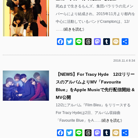
死ぬまで生きるもんズ、集団パラリラの元メン
バーらにより結成され、2015年11月より都内を
中心に活動しているバンドCramptonは、12/
……(
続きを読む
)
Facebook
Twitter
Line
Threads
Mastodon
Tumblr
Mixi
共
有
2016.11.4 8:34
【NEWS】For Tracy Hyde 12/2リリー
スのアルバムよりMV「Favourite
Blue」をApple Musicで先行配信開始 &
MV公開
12/2にアルバム『Film Bleu』をリリースする
For Tracy Hydeは2日、アルバム収録曲
「Favourite Blue」をA……(
続きを読む
)
Facebook
Twitter
Line
Threads
Mastodon
Tumblr
Mixi
共