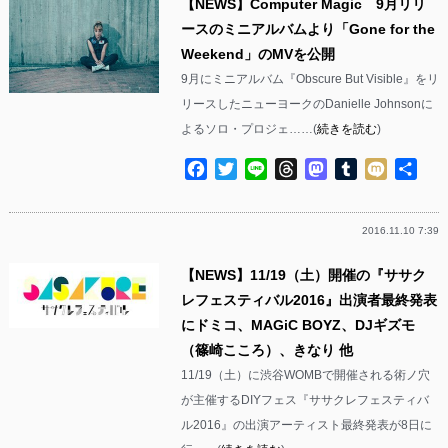
【NEWS】Computer Magic 9月リリ
ースのミニアルバムより「Gone for the
Weekend」のMVを公開
9月にミニアルバム『Obscure But Visible』をリ
リースしたニューヨークのDanielle Johnsonに
よるソロ・プロジェ……(
続きを読む
)
Facebook
Twitter
Line
Threads
Mastodon
Tumblr
Mixi
共
有
2016.11.10 7:39
【NEWS】11/19（土）開催の『ササク
レフェスティバル2016』出演者最終発表
にドミコ、MAGiC BOYZ、DJギズモ
（篠崎こころ）、きなり 他
11/19（土）に渋谷WOMBで開催される術ノ穴
が主催するDIYフェス『ササクレフェスティバ
ル2016』の出演アーティスト最終発表が8日に