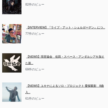
82件のビュー
【INTERVIEW】『ライブ・アット・シェルガーデン』につ...
77件のビュー
【NEWS】現世協会　佐田・スペース・アンダルシアを加え
た新...
69件のビュー
【NEWS】ユキナによるソロ・プロジェクト 愛探眼影　8曲
入...
61件のビュー