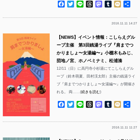
Facebook
Twitter
Line
Threads
Mastodon
Tumblr
Mixi
共
有
2016.11.11 14:27
【NEWS】イベント情報：こしらえグル
ープ主催 第3回銭湯ライブ『肩までつ
かりましょ〜女湯編〜』小棚木もみじ、
団地ノ宮、ホノベミナミ、松浦湊
12/11（日）に高円寺小杉湯にてこしらえグル
ープ（鈴木萌夏、田村渓太郎）主催の銭湯ライ
ブ『肩までつかりましょ〜女湯編〜』が開催さ
れる。 両……(
続きを読む
)
Facebook
Twitter
Line
Threads
Mastodon
Tumblr
Mixi
共
有
2016.11.11 11:27