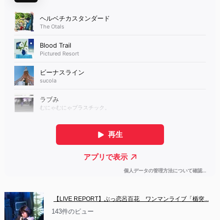
【LIVE REPORT】ぶっ恋呂百花　ワンマンライブ「楯突...
143件のビュー