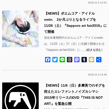
2016.11.5 12:01
【NEWS】ポエムコア・アイドル
owtn. 2か月ぶりとなるライブを
11/26（土）『Sapporo art fair2016』に
て開催
現在休養期間中のポエムコア・アイドルowtn.
は、11/26（土）27（日）に札幌で開催される
『Sapporo art fair2016』に……(
続きを読む
)
Facebook
Twitter
Line
Threads
Mastodon
Tumblr
Mixi
共
有
2016.11.4 13:36
【NEWS】11/6（日）多摩美でのギグを
控えたエレファントノイズカシマシ
2015年リリースのDVD『THIS IS NOT
ART』を緊急公開