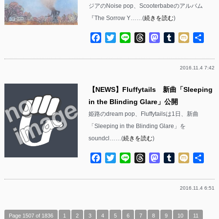
ジアのNoise pop、Scooterbabeのアルバム
『The Sorrow Y……(
続きを読む
)
Facebook
Twitter
Line
Threads
Mastodon
Tumblr
Mixi
共
有
2016.11.4 7:42
【NEWS】Fluffytails 新曲「Sleeping
in the Blinding Glare」公開
姫路のdream pop、Fluffytailsは1日、新曲
「Sleeping in the Blinding Glare」を
soundcl……(
続きを読む
)
Facebook
Twitter
Line
Threads
Mastodon
Tumblr
Mixi
共
有
2016.11.4 6:51
Page 1507 of 1836
1
2
3
4
5
6
7
8
9
10
11