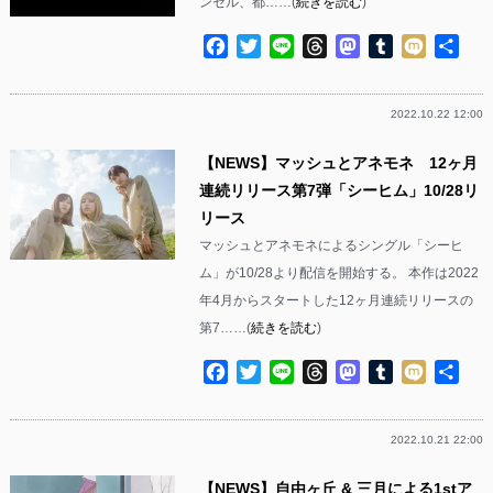
ンセル、都……(
続きを読む
)
Facebook
Twitter
Line
Threads
Mastodon
Tumblr
Mixi
共
有
2022.10.22 12:00
【NEWS】マッシュとアネモネ 12ヶ月
連続リリース第7弾「シーヒム」10/28リ
リース
マッシュとアネモネによるシングル「シーヒ
ム」が10/28より配信を開始する。 本作は2022
年4月からスタートした12ヶ月連続リリースの
第7……(
続きを読む
)
Facebook
Twitter
Line
Threads
Mastodon
Tumblr
Mixi
共
有
2022.10.21 22:00
【NEWS】自由ヶ丘 & 三月による1stア