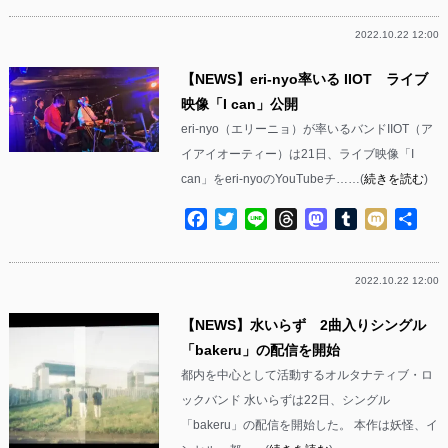
2022.10.22 12:00
【NEWS】eri-nyo率いる IIOT ライブ
映像「I can」公開
eri-nyo（エリーニョ）が率いるバンドIIOT（ア
イアイオーティー）は21日、ライブ映像「I
can」をeri-nyoのYouTubeチ……(
続きを読む
)
Facebook
Twitter
Line
Threads
Mastodon
Tumblr
Mixi
共
有
2022.10.22 12:00
【NEWS】水いらず 2曲入りシングル
「bakeru」の配信を開始
都内を中心として活動するオルタナティブ・ロ
ックバンド 水いらずは22日、シングル
「bakeru」の配信を開始した。 本作は妖怪、イ