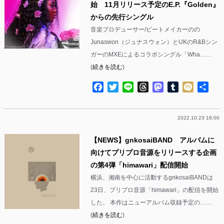
始 11月リリース予定のE.P.『Golden』
からの先行シングル
音楽プロデューサー/ビートメイカーのの
Junaswon（ジュナスウォン）とUKのR&Bシン
ガーのMXEによるコラボシングル「Wha……
(
続きを読む
)
Facebook
Twitter
Line
Threads
Mastodon
Tumblr
Mixi
共
有
2022.10.23 18:00
【NEWS】gnkosaiBAND アルバムに
向けてプリプロ音源をリリースする企画
の第4弾「himawari」配信開始
横浜、湘南を中心に活動するgnkosaiBANDは
23日、プリプロ音源「himawari」の配信を開始
した。 本作はニューアルバム収録予定の……
(
続きを読む
)