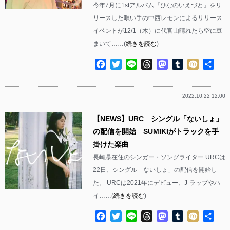
今年7月に1stアルバム『ひなのいえづと』をリ
リースした唄い手の中西レモンによるリリース
イベントが12/1（木）に代官山晴れたら空に豆
まいて……(
続きを読む
)
Facebook
Twitter
Line
Threads
Mastodon
Tumblr
Mixi
共
有
2022.10.22 12:00
【NEWS】URC シングル「ないしょ」
の配信を開始 SUMIKIがトラックを手
掛けた楽曲
長崎県在住のシンガー・ソングライター URCは
22日、シングル「ないしょ」の配信を開始し
た。 URCは2021年にデビュー、J-ラップやハ
イ……(
続きを読む
)
Facebook
Twitter
Line
Threads
Mastodon
Tumblr
Mixi
共
有