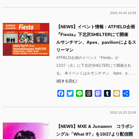
有
2022.10.24 12:00
【NEWS】イベント情報：ATFIELD企画
『Fiesta』下北沢SHELTERにて開催
ルサンチマン、Apes、pavilionによるス
リーマン
ATFIELD企画のイベント『Fiesta』が
12/27（火）に下北沢SHELTERにて開催され
る。 本イベントはルサンチマン、Apes、p……
(
続きを読む
)
Facebook
Twitter
Line
Threads
Mastodon
Tumblr
Mixi
共
有
2022.10.23 22:00
【NEWS】MXE & Junawon コラボシ
ングル「What If?」を10/27より配信開