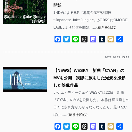
開始
1NDVによるE.P.『邪馬台産密林脚技
~Japanese Juke Jungle~』が10/21にOMOIDE
LABELより配信を開始……(
続きを読む
)
Facebook
Twitter
Line
Threads
Mastodon
Tumblr
Mixi
共
有
2022.10.22 15:19
【NEWS】WESKY 新曲「CYAN」の
MVを公開 実際に旅をした光景を撮影
した映像作品
レゲエ・ディージェイ WESKYは22日、新曲
「CYAN」のMVを公開した。 本作は繰り返しの
日々に歩き方がわからなくなったり、足りない
ばか……(
続きを読む
)
Facebook
Twitter
Line
Threads
Mastodon
Tumblr
Mixi
共