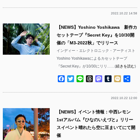
有
2022.10.22 14:58
【NEWS】Yoshino Yoshikawa 新作カ
セットテープ『Secret Key』を10/30開
催の「M3-2022秋」でリリース
インディー・エレクトロニック・アーティスト
Yoshino Yoshikawaによるカセットテープ
『Secret Key』が10/30にリリ……(
続きを読む
)
Facebook
Twitter
Line
Threads
Mastodon
Tumblr
Mixi
共
有
2022.10.22 12:00
【NEWS】イベント情報：中西レモン
1stアルバム『ひなのいえづと』リリー
スイベント晴れたら空に豆まいてにて開
催