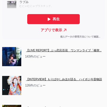
【LIVE REPORT】ぶっ恋呂百花　ワンマンライブ「楯突...
143件のビュー
【INTERVIEW】もりばやしみほが語る、ハイポジ今昔物語
126件のビュー