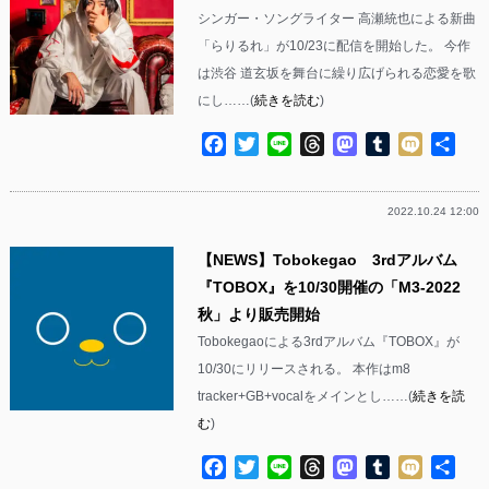
シンガー・ソングライター 高瀬統也による新曲
「らりるれ」が10/23に配信を開始した。 今作
は渋谷 道玄坂を舞台に繰り広げられる恋愛を歌
にし……(
続きを読む
)
Facebook
Twitter
Line
Threads
Mastodon
Tumblr
Mixi
共
有
2022.10.24 12:00
【NEWS】Tobokegao 3rdアルバム
『TOBOX』を10/30開催の「M3-2022
秋」より販売開始
Tobokegaoによる3rdアルバム『TOBOX』が
10/30にリリースされる。 本作はm8
tracker+GB+vocalをメインとし……(
続きを読
む
)
Facebook
Twitter
Line
Threads
Mastodon
Tumblr
Mixi
共