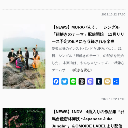
有
2022.10.22 17:00
【NEWS】MURAバんく。 シングル
「紐解きのテーマ」配信開始 11月リリ
ース予定のE.P.にも収録される楽曲
愛知出身のインストバンド MURAバんく。21
日、シングル「紐解きのテーマ」の配信を開始
した。 本楽曲は、やんちゃなジャズにご機嫌な
ゲームサ……(
続きを読む
)
Facebook
Twitter
Line
Threads
Mastodon
Tumblr
Mixi
共
有
2022.10.22 17:00
【NEWS】1NDV 4曲入りの作品集『邪
馬台産密林脚技 ~Japanese Juke
Jungle~』をOMOIDE LABELより配信