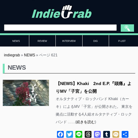
NEWS
REVIEW
INTERVIEW
DIG
P-LIST
indiegrab
»
NEWS
»
ページ 621
NEWS
【NEWS】Khaki 2nd E.P.『頭痛』よ
りMV「子宮」を公開
オルタナティブ・ロックバンド Khaki（カー
キ）によるMV「子宮」が公開された。 東京を
拠点に活動する4人組オルタナティブ・ロック
バンド ……(
続きを読む
)
Facebook
Twitter
Line
Threads
Mastodon
Tumblr
Mixi
共