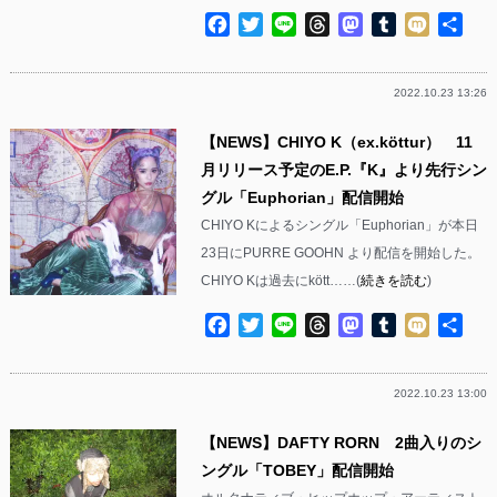
Facebook
Twitter
Line
Threads
Mastodon
Tumblr
Mixi
共
有
2022.10.23 13:26
【NEWS】CHIYO K（ex.köttur） 11
月リリース予定のE.P.『K』より先行シン
グル「Euphorian」配信開始
CHIYO Kによるシングル「Euphorian」が本日
23日にPURRE GOOHN より配信を開始した。
CHIYO Kは過去にkött……(
続きを読む
)
Facebook
Twitter
Line
Threads
Mastodon
Tumblr
Mixi
共
有
2022.10.23 13:00
【NEWS】DAFTY RORN 2曲入りのシ
ングル「TOBEY」配信開始