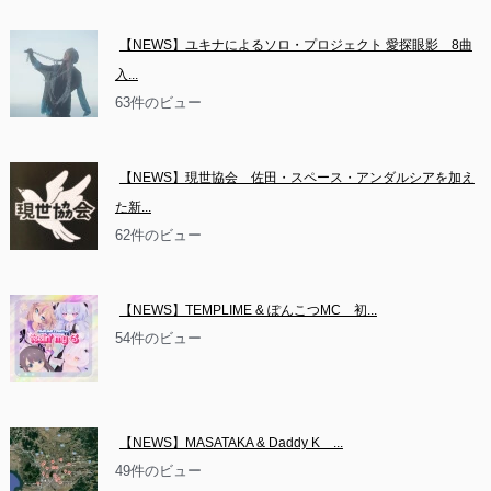
【NEWS】ユキナによるソロ・プロジェクト 愛探眼影　8曲
入...
63件のビュー
【NEWS】現世協会　佐田・スペース・アンダルシアを加え
た新...
62件のビュー
【NEWS】TEMPLIME & ぽんこつMC　初...
54件のビュー
【NEWS】MASATAKA & Daddy K　...
49件のビュー