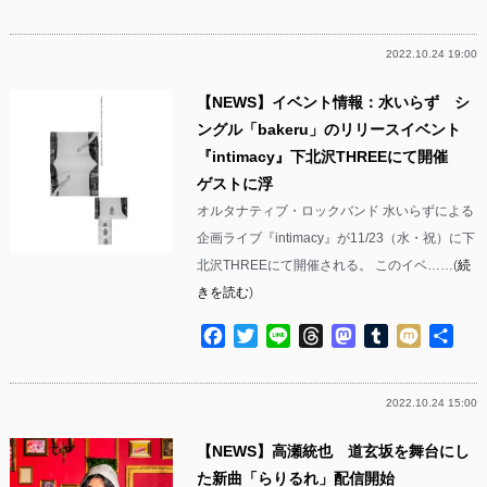
有
2022.10.24 19:00
【NEWS】イベント情報：水いらず シ
ングル「bakeru」のリリースイベント
『intimacy』下北沢THREEにて開催
ゲストに浮
オルタナティブ・ロックバンド 水いらずによる
企画ライブ『intimacy』が11/23（水・祝）に下
北沢THREEにて開催される。 このイベ……(
続
きを読む
)
Facebook
Twitter
Line
Threads
Mastodon
Tumblr
Mixi
共
有
2022.10.24 15:00
【NEWS】高瀬統也 道玄坂を舞台にし
た新曲「らりるれ」配信開始