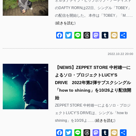
オルタナティブ・ヒップホップ・アーティスト
のDAFTY RORNは22日、シングル「TOBEY」
の配信を開始した。 本作は「TOBEY」「M……
(
続きを読む
)
Facebook
Twitter
Line
Threads
Mastodon
Tumblr
Mixi
共
有
2022.10.22 20:00
【NEWS】ZEPPET STORE 中村雄一に
よるソロ・プロジェクトLUCY’S
DRIVE 2022年第2弾サブスクシングル
「how to shining」を10/26より配信開
始
ZEPPET STORE 中村雄一によるソロ・プロジ
ェクトLUCY’S DRIVEは、シングル「how to
shining」を10/26よ……(
続きを読む
)
Facebook
Twitter
Line
Threads
Mastodon
Tumblr
Mixi
共