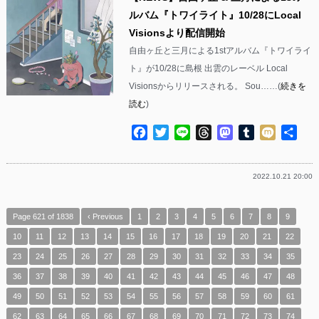
ルバム『トワイライト』10/28にLocal
Visionsより配信開始
自由ヶ丘と三月による1stアルバム『トワイライ
ト』が10/28に島根 出雲のレーベル Local
Visionsからリリースされる。 Sou……(
続きを
読む
)
Facebook
Twitter
Line
Threads
Mastodon
Tumblr
Mixi
共
有
2022.10.21 20:00
Page 621 of 1838
‹ Previous
1
2
3
4
5
6
7
8
9
10
11
12
13
14
15
16
17
18
19
20
21
22
23
24
25
26
27
28
29
30
31
32
33
34
35
36
37
38
39
40
41
42
43
44
45
46
47
48
49
50
51
52
53
54
55
56
57
58
59
60
61
62
63
64
65
66
67
68
69
70
71
72
73
74