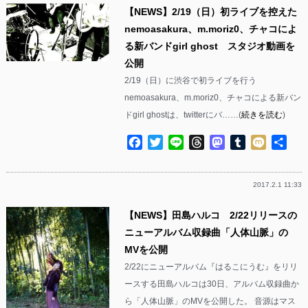
【NEWS】2/19（日）初ライブを控えた
nemoasakura、m.moriz0、チャコによ
る新バンドgirl ghost スタジオ動画を
公開
2/19（日）に渋谷で初ライブを行う
nemoasakura、m.moriz0、チャコによる新バン
ドgirl ghostは、twitterにバ……(
続きを読む
)
Facebook
Twitter
Line
Threads
Mastodon
Tumblr
Mixi
共
有
2017.2.1 11:33
【NEWS】田島ハルコ 2/22リリースの
ニューアルバム収録曲「人体山脈」の
MVを公開
2/22にニューアルバム『はるこにうむ』をリリ
ースする田島ハルコは30日、アルバム収録曲か
ら「人体山脈」のMVを公開した。 音源はマス