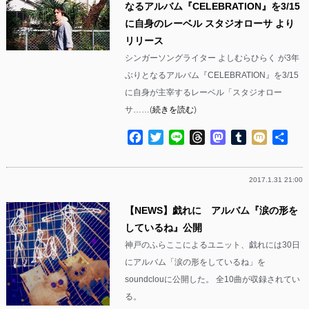
なるアルバム『CELEBRATION』を3/15
に自身のレーベル スタジオローサ より
リリース
シンガーソングライター よしむらひらく が3年
ぶりとなるアルバム『CELEBRATION』を3/15
に自身が主宰するレーベル「スタジオロー
サ……(
続きを読む
)
Facebook
Twitter
Line
Threads
Mastodon
Tumblr
Mixi
共
有
2017.1.31 21:00
【NEWS】戯れに アルバム『涙の形を
しているね』公開
神戸のふらここによるユニット、戯れには30日
にアルバム「涙の形をしているね」を
soundclouに公開した。 全10曲が収録されてい
る。