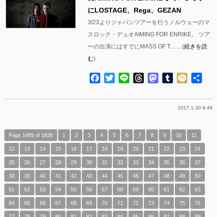
にLOSTAGE、Rega、GEZAN
3/23よりジャパンツアーを行うノルウェーのマ
スロック・デュオAIMING FOR ENRIKE。 ツア
ーの出演にはすでにMASS OF T……(
続きを読
む
)
Facebook
Twitter
Line
Threads
Mastodon
Tumblr
Mixi
共
有
2017.1.30 8:49
Page 1489 of 1838
1
2
3
4
5
6
7
8
9
10
11
12
13
14
15
16
17
18
19
20
21
22
23
24
25
26
27
28
29
30
31
32
33
34
35
36
37
38
39
40
41
42
43
44
45
46
47
48
49
50
51
52
53
54
55
56
57
58
59
60
61
62
63
64
65
66
67
68
69
70
71
72
73
74
75
76
77
78
79
80
81
82
83
84
85
86
87
88
89