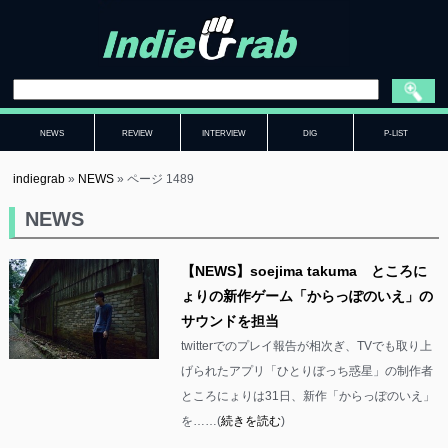
NEWS
REVIEW
INTERVIEW
DIG
P-LIST
indiegrab
»
NEWS
»
ページ 1489
NEWS
【NEWS】soejima takuma ところに
ょりの新作ゲーム「からっぽのいえ」の
サウンドを担当
twitterでのプレイ報告が相次ぎ、TVでも取り上
げられたアプリ「ひとりぼっち惑星」の制作者
ところにょりは31日、新作「からっぽのいえ」
を……(
続きを読む
)