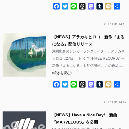
Facebook
Twitter
Line
Threads
Mastodon
Tumblr
Mixi
共
有
2017.1.31 14:18
【NEWS】アラカキヒロコ 新作『よる
になる』配信リリース
沖縄出身のシンガーソングライター、アラカキ
ヒロコは27日、THIRTY THREE RECORDから
新作『よるになる』を配信開始。 この作品……
(
続きを読む
)
Facebook
Twitter
Line
Threads
Mastodon
Tumblr
Mixi
共
有
2017.1.31 14:07
【NEWS】Have a Nice Day! 新曲
『MARVELOUS』を公開