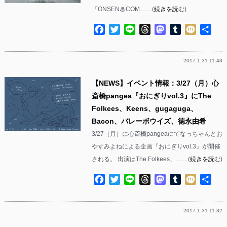
『ONSEN♨︎COM……(
続きを読む
)
Facebook
Twitter
Line
Threads
Mastodon
Tumblr
Mixi
共
有
2017.1.31 11:43
【NEWS】イベント情報：3/27（月）心
斎橋pangea『おにぎりvol.3』にThe
Folkees、Keens、gugaguga、
Bacon、バレーボウイズ、徳永由希
3/27（月）に心斎橋pangeaにてなっちゃんとお
やすみよねによる企画『おにぎりvol.3』が開催
される。 出演はThe Folkees、……(
続きを読む
)
Facebook
Twitter
Line
Threads
Mastodon
Tumblr
Mixi
共
有
2017.1.31 11:32