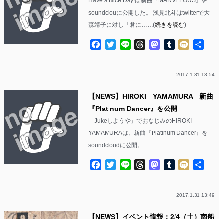
Have a Nice Day!は新曲『MARVELOUS』を
soundclouに公開した。 浅見北斗はtwitterで大
森靖子に対し「君に……(
続きを読む
)
Facebook
Twitter
Line
Threads
Mastodon
Tumblr
Mixi
共
有
2017.1.31 13:54
【NEWS】HIROKI YAMAMURA 新曲
『Platinum Dancer』を公開
「Jukeしようや」でおなじみのHIROKI
YAMAMURAは、新曲『Platinum Dancer』を
soundcloudに公開。
Facebook
Twitter
Line
Threads
Mastodon
Tumblr
Mixi
共
有
2017.1.31 13:49
【NEWS】イベント情報：2/4（土）南船