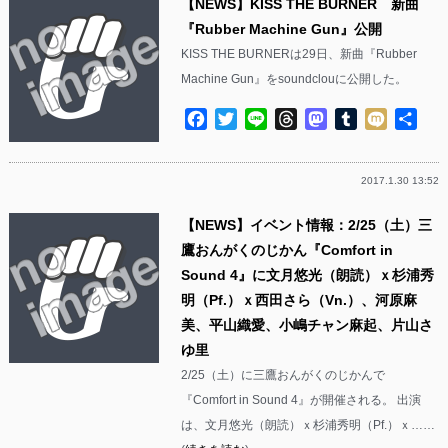
【NEWS】KISS THE BURNER 新曲
『Rubber Machine Gun』公開
KISS THE BURNERは29日、新曲『Rubber
Machine Gun』をsoundclouに公開した。
Facebook
Twitter
Line
Threads
Mastodon
Tumblr
Mixi
共
有
2017.1.30 13:52
【NEWS】イベント情報：2/25（土）三
鷹おんがくのじかん『Comfort in
Sound 4』に文月悠光（朗読）ｘ杉浦秀
明（Pf.）ｘ西田さら（Vn.）、河原麻
美、平山織愛、小嶋チャン麻起、片山さ
ゆ里
2/25（土）に三鷹おんがくのじかんで
『Comfort in Sound 4』が開催される。 出演
は、文月悠光（朗読）ｘ杉浦秀明（Pf.）ｘ……