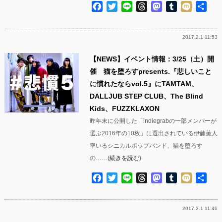
Facebook
Twitter
Line
Threads
Mastodon
Tumblr
Mixi
共
有
2017.2.1 11:53
【NEWS】イベント情報：3/25（土）開
催 猫を堕ろすpresents.『悲しいこと
に慣れたならvol.5』にTAMTAM、
DALLJUB STEP CLUB、The Blind
Kids、FUZZKLAXON
昨年末に公開した「indiegrabの一部メンバーが
選ぶ2016年の10枚」に選出されている伊藤薫人
率いるシニカルポップバンド、猫を堕ろす
の……(
続きを読む
)
Facebook
Twitter
Line
Threads
Mastodon
Tumblr
Mixi
共
有
2017.2.1 11:46