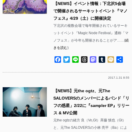
【NEWS】イベント情報：下北沢5会場
で開催されるサーキットイベント『マノ
フェス』4/29（土）に開催決定
下北沢の複数会場で毎年開催されているサーキ
ットイベント『Magic Node Festival』通称「マ
ノフェス」が今年も開催されることがア……(
続
きを読む
)
Facebook
Twitter
Line
Threads
Mastodon
Tumblr
Mixi
共
有
2017.1.31 8:55
【NEWS】元the ogtz、元The
SALOVERSのメンバーによるバンド「リ
フの惑星」2/22に『sampler EP』リリー
ス & MV公開
元the ogtzの緒方 良（Vo,Gt）斉藤 慎也（Gt）
と、元The SALOVERSの小林 亮平（Ba）によ