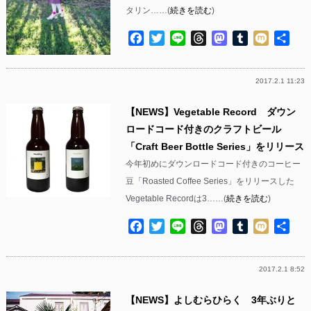
タリン……(
続きを読む
)
Facebook
Twitter
Line
Threads
Mastodon
Tumblr
Mixi
共
有
2017.2.1 11:23
【NEWS】Vegetable Record ダウン
ロードコード付きのクラフトビール
「Craft Beer Bottle Series」をリリース
今年初めにダウンロードコード付きのコーヒー
豆「Roasted Coffee Series」をリリースした
Vegetable Recordは3……(
続きを読む
)
Facebook
Twitter
Line
Threads
Mastodon
Tumblr
Mixi
共
有
2017.2.1 8:52
【NEWS】よしむらひらく 3年ぶりと