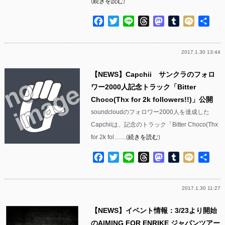
(
続きを読む
)
Facebook
Twitter
Line
Threads
Mastodon
Tumblr
Mixi
共
有
2017.1.30 13:44
【NEWS】Capchii サンクラのフォロ
ワー2000人記念トラック「Bitter
Choco(Thx for 2k followers!!)」公開
soundcloudのフォロワー2000人を達成した
Capchiiは、記念のトラック「Bitter Choco(Thx
for 2k fol……(
続きを読む
)
Facebook
Twitter
Line
Threads
Mastodon
Tumblr
Mixi
共
有
2017.1.30 11:27
【NEWS】イベント情報：3/23より開始
のAIMING FOR ENRIKE ジャパンツアー