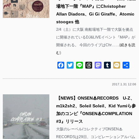
場地下一階『MAP』にChristopher
Allan Diadora、Gi Gi Giraffe、Atomic
stooges 他
2/4（土）に大阪 南船場地下一階で大阪を拠点
に開催されているDJ&LIVEイベント『MAP』が
開催される。 今回のライブはChr……(
続きを読
む
)
Facebook
Twitter
Line
Threads
Mastodon
Tumblr
Mixi
共
有
2017.1.31 12:06
【NEWS】ONSEN♨︎RECORDS U-Z、
m1k2sh2、Soleil Soleil、Kid Yumiら参
加のコンピ『ONSEN♨︎COMPILATION
#3』リリース
大阪のレーベル/コレクティブONSEN♨︎
RECORDSは29日、コンピレーションアルバム