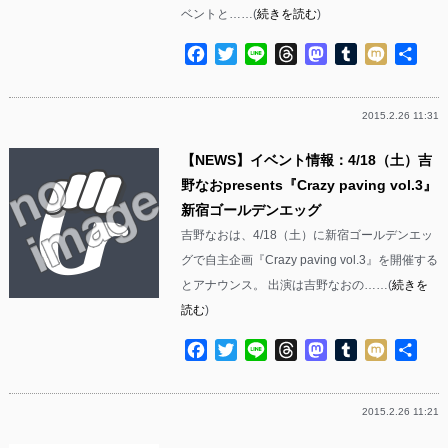
ベントと……(
続きを読む
)
Facebook
Twitter
Line
Threads
Mastodon
Tumblr
Mixi
共
有
2015.2.26 11:31
【NEWS】イベント情報：4/18（土）吉
野なおpresents『Crazy paving vol.3』
新宿ゴールデンエッグ
吉野なおは、4/18（土）に新宿ゴールデンエッ
グで自主企画『Crazy paving vol.3』を開催する
とアナウンス。 出演は吉野なおの……(
続きを
読む
)
Facebook
Twitter
Line
Threads
Mastodon
Tumblr
Mixi
共
有
2015.2.26 11:21