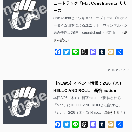
ュートラック『Flat Constituent』リリ
ース
discsystemとトウキョウ・ラブドールズのティ
ータイム山本によるユニット・ウィンブルドン
総合優勝は26日、soundcloud上で新曲……(
続
きを読む
)
Facebook
Twitter
Line
Threads
Mastodon
Tumblr
Mixi
共
有
2015.2.27 7:52
【NEWS】イベント情報：2/26（木）
HELLO AND ROLL 新宿motion
本日2/26（木）に新宿motionで開催される
『sign』にHELLO AND ROLLが出演する。
『sign』 2/26（木）新宿mo……(
続きを読む
)
Facebook
Twitter
Line
Threads
Mastodon
Tumblr
Mixi
共
有