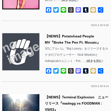
Facebook
Twitter
Line
Threads
Mastodon
Tumblr
Mixi
共
有
2015.2.26 8:26
【NEWS】Potatohead People
MV『Broke The Pen Ft. Mosaic』
3/2にアルバム『Big Luxury』をリリースするカ
ナダのプロデューサー・Nick Wisdomと
Astlogicalのユニット・Pot……(
続きを読む
)
Facebook
Twitter
Line
Threads
Mastodon
Tumblr
Mixi
共
有
2015.2.26 8:14
【NEWS】Terminal Explosion ニュー
リリース『madegg vs FOODMAN :
VS/03』