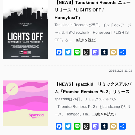
【NEWS】Tanukineiri Records ニュー
リリース『LIGHTS OFF /
HoneybeaT』
Tanukineiri Recordsは25日、インドネシア・ジ
ャカルタのdisco/funk・HoneybeaT『LIGHTS
OFF』を……(
続きを読む
)
Facebook
Twitter
Line
Threads
Mastodon
Tumblr
Mixi
共
有
2015.2.26 11:02
【NEWS】spazzkid リミックスアルバ
ム『Promise Remixes Pt. 2』リリース
spazzkidは24日、リミックスアルバム
『Promise Remixes Pt. 2』をbandcampでリリ
ース。 Tomggg、Ha……(
続きを読む
)
Facebook
Twitter
Line
Threads
Mastodon
Tumblr
Mixi
共
有