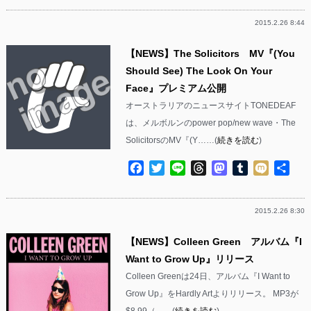
2015.2.26 8:44
【NEWS】The Solicitors MV『(You
Should See) The Look On Your
Face』プレミアム公開
オーストラリアのニュースサイトTONEDEAF
は、メルボルンのpower pop/new wave・The
SolicitorsのMV『(Y……(
続きを読む
)
Facebook
Twitter
Line
Threads
Mastodon
Tumblr
Mixi
共
有
2015.2.26 8:30
【NEWS】Colleen Green アルバム『I
Want to Grow Up』リリース
Colleen Greenは24日、アルバム『I Want to
Grow Up』をHardly Artよりリリース。 MP3が
$8.99（……(
続きを読む
)