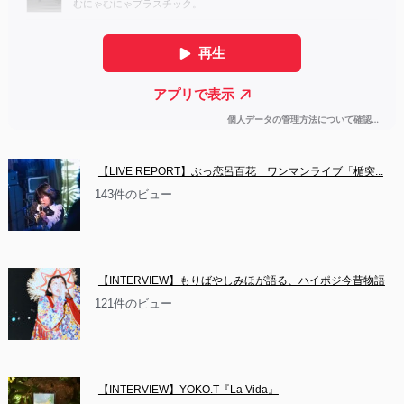
【LIVE REPORT】ぶっ恋呂百花　ワンマンライブ「楯突...
143件のビュー
【INTERVIEW】もりばやしみほが語る、ハイポジ今昔物語
121件のビュー
【INTERVIEW】YOKO.T『La Vida』