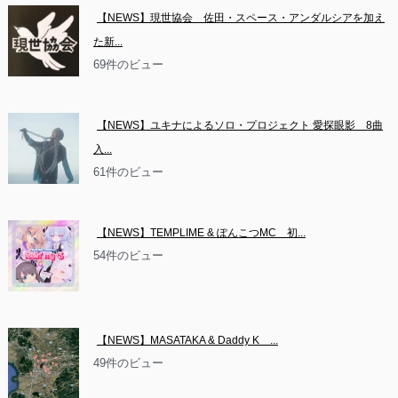
【NEWS】現世協会　佐田・スペース・アンダルシアを加え
た新...
69件のビュー
【NEWS】ユキナによるソロ・プロジェクト 愛探眼影　8曲
入...
61件のビュー
【NEWS】TEMPLIME & ぽんこつMC　初...
54件のビュー
【NEWS】MASATAKA & Daddy K　...
49件のビュー