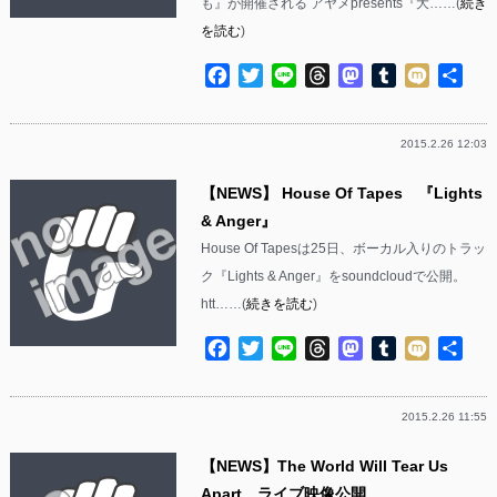
も』が開催される アヤメpresents『大……(
続き
を読む
)
Facebook
Twitter
Line
Threads
Mastodon
Tumblr
Mixi
共
有
2015.2.26 12:03
【NEWS】 House Of Tapes 『Lights
& Anger』
House Of Tapesは25日、ボーカル入りのトラッ
ク『Lights & Anger』をsoundcloudで公開。
htt……(
続きを読む
)
Facebook
Twitter
Line
Threads
Mastodon
Tumblr
Mixi
共
有
2015.2.26 11:55
【NEWS】The World Will Tear Us
Apart ライブ映像公開