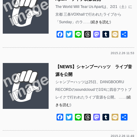
The World Will Tear Us Apartは、2/21（土）に
京都 三条VOXhallで行われたライブから
「Sunday」のラ……(
続きを読む
)
Facebook
Twitter
Line
Threads
Mastodon
Tumblr
Mixi
共
有
2015.2.26 11:53
【NEWS】シャンプーハッツ ライブ音
源を公開
シャンプーハッツは25日、DANGBOORU
RECORDのsoundcloudで2/24に四谷アウトブ
レイクで行われたライブ音源を公開。 ……(
続
きを読む
)
Facebook
Twitter
Line
Threads
Mastodon
Tumblr
Mixi
共
有
2015.2.26 11:49