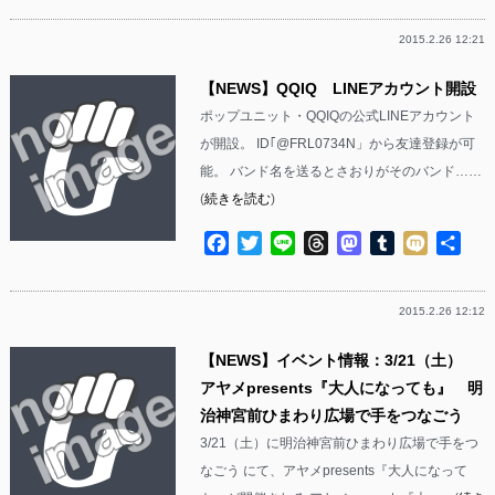
2015.2.26 12:21
【NEWS】QQIQ LINEアカウント開設
ポップユニット・QQIQの公式LINEアカウント
が開設。 ID｢@FRL0734N」から友達登録が可
能。 バンド名を送るとさおりがそのバンド……
(
続きを読む
)
Facebook
Twitter
Line
Threads
Mastodon
Tumblr
Mixi
共
有
2015.2.26 12:12
【NEWS】イベント情報：3/21（土）
アヤメpresents『大人になっても』 明
治神宮前ひまわり広場で手をつなごう
3/21（土）に明治神宮前ひまわり広場で手をつ
なごう にて、アヤメpresents『大人になって