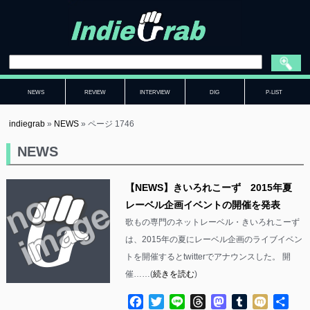
NEWS
REVIEW
INTERVIEW
DIG
P-LIST
indiegrab
»
NEWS
»
ページ 1746
NEWS
【NEWS】きいろれこーず 2015年夏
レーベル企画イベントの開催を発表
歌もの専門のネットレーベル・きいろれこーず
は、2015年の夏にレーベル企画のライブイベン
トを開催するとtwitterでアナウンスした。 開
催……(
続きを読む
)
Facebook
Twitter
Line
Threads
Mastodon
Tumblr
Mixi
共