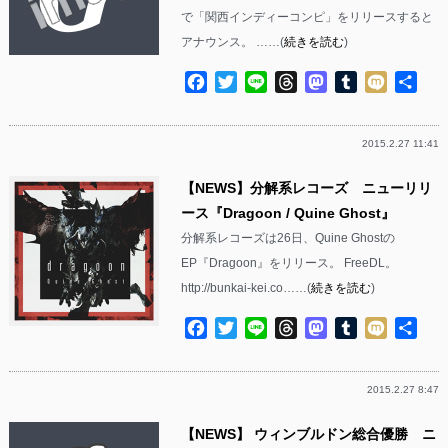
で「関西インディーコンピ」をリリースすると
アナウンス。 ……(
続きを読む
)
Facebook
Twitter
Line
Threads
Mastodon
Tumblr
Mixi
共
有
2015.2.27 11:41
【NEWS】分解系レコーズ ニューリリ
ース『Dragoon / Quine Ghost』
分解系レコーズは26日、Quine Ghostの
EP『Dragoon』をリリース。 FreeDL。
http://bunkai-kei.co……(
続きを読む
)
Facebook
Twitter
Line
Threads
Mastodon
Tumblr
Mixi
共
有
2015.2.27 8:47
【NEWS】 ウィンブルドン総合優勝 ニ