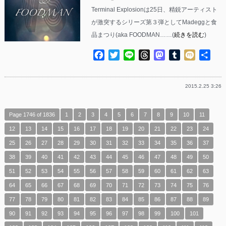
Terminal Explosionは25日、精鋭アーティスト
が激突するシリーズ第３弾としてMadeggと食
品まつり(aka FOODMAN……(
続きを読む
)
Facebook
Twitter
Line
Threads
Mastodon
Tumblr
Mixi
共
有
2015.2.25 3:26
Page 1746 of 1836
1
2
3
4
5
6
7
8
9
10
11
12
13
14
15
16
17
18
19
20
21
22
23
24
25
26
27
28
29
30
31
32
33
34
35
36
37
38
39
40
41
42
43
44
45
46
47
48
49
50
51
52
53
54
55
56
57
58
59
60
61
62
63
64
65
66
67
68
69
70
71
72
73
74
75
76
77
78
79
80
81
82
83
84
85
86
87
88
89
90
91
92
93
94
95
96
97
98
99
100
101