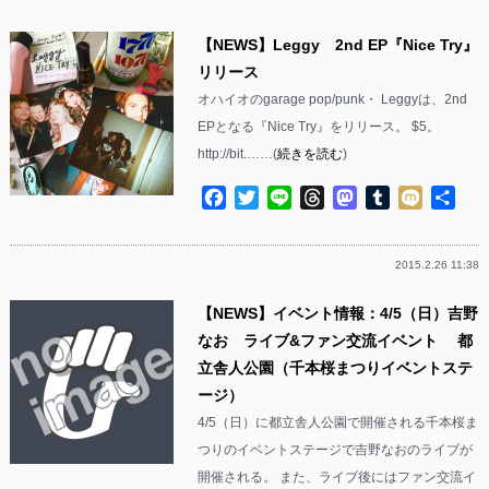
【NEWS】Leggy 2nd EP『Nice Try』
リリース
オハイオのgarage pop/punk・ Leggyは、2nd
EPとなる『Nice Try』をリリース。 $5。
http://bit.……(
続きを読む
)
Facebook
Twitter
Line
Threads
Mastodon
Tumblr
Mixi
共
有
2015.2.26 11:38
【NEWS】イベント情報：4/5（日）吉野
なお ライブ&ファン交流イベント 都
立舎人公園（千本桜まつりイベントステ
ージ）
4/5（日）に都立舎人公園で開催される千本桜ま
つりのイベントステージで吉野なおのライブが
開催される。 また、ライブ後にはファン交流イ