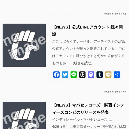
有
2015.2.27 11:59
【NEWS】公式LINEアカウント 続々開
設
ここしばらくでレーベル、アーティストのLINE
公式アカウントが続々と開設されている。 中に
はアカウントに呼びかけると何かの返信がくる
ものもあ……(
続きを読む
)
Facebook
Twitter
Line
Threads
Mastodon
Tumblr
Mixi
共
有
2015.2.27 11:56
【NEWS】マバセレコーズ 関西インデ
ィーズコンピのリリースを発表
インディレーベル・マバセレコーズは、
4/26（日）に東京流通センターで開催されるM3