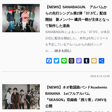
【NEWS】SANABAGUN. アルバムか
らの先行シングル第2弾「37.5℃」配信
開始 新メンバー 磯貝一樹が主体となっ
て制作した楽曲
SANABAGUN.によるシングル「37.5℃」が本日
13日に配信を開始した。 本作は9月にリリース
を予定しているアルバムからの先行シング
ル……(
続きを読む
)
Facebook
Twitter
Line
Threads
Mastodon
Tumblr
Mixi
共
有
2022.8.13 12:00
【NEWS】ネオ歌謡曲バンドAcademic
BANANA 1stフルアルバム
『SEASON』収録曲「残り香」のMVを
公開