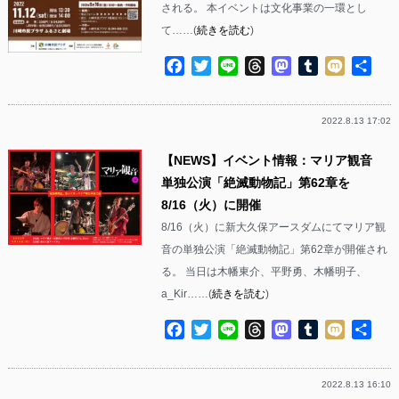
される。 本イベントは文化事業の一環とし
て……(
続きを読む
)
Facebook
Twitter
Line
Threads
Mastodon
Tumblr
Mixi
共
有
2022.8.13 17:02
【NEWS】イベント情報：マリア観音
単独公演「絶滅動物記」第62章を
8/16（火）に開催
8/16（火）に新大久保アースダムにてマリア観
音の単独公演「絶滅動物記」第62章が開催され
る。 当日は木幡東介、平野勇、木幡明子、
a_Kir……(
続きを読む
)
Facebook
Twitter
Line
Threads
Mastodon
Tumblr
Mixi
共
有
2022.8.13 16:10