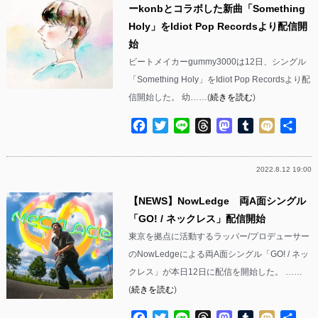
ーkonbとコラボした新曲「Something
Holy」をIdiot Pop Recordsより配信開
始
ビートメイカーgummy3000は12日、シングル
「Something Holy」をIdiot Pop Recordsより配
信開始した。 幼……(
続きを読む
)
Facebook
Twitter
Line
Threads
Mastodon
Tumblr
Mixi
共
有
2022.8.12 19:00
【NEWS】NowLedge 両A面シングル
「GO! / ネックレス」配信開始
東京を拠点に活動するラッパー/プロデューサー
のNowLedgeによる両A面シングル「GO! / ネッ
クレス」が本日12日に配信を開始した。 ……
(
続きを読む
)
Facebook
Twitter
Line
Threads
Mastodon
Tumblr
Mixi
共