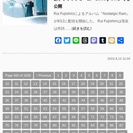
公開
Rui Fujishiroによるアルバム『Nostalgic Rain』
が8/12に配信を開始した。 Rui Fujishiroは現在
は作詞……(
続きを読む
)
Facebook
Twitter
Line
Threads
Mastodon
Tumblr
Mixi
共
有
2022.8.12 11:00
Page 660 of 1838
‹ Previous
1
2
3
4
5
6
7
8
9
10
11
12
13
14
15
16
17
18
19
20
21
22
23
24
25
26
27
28
29
30
31
32
33
34
35
36
37
38
39
40
41
42
43
44
45
46
47
48
49
50
51
52
53
54
55
56
57
58
59
60
61
62
63
64
65
66
67
68
69
70
71
72
73
74
75
76
77
78
79
80
81
82
83
84
85
86
87