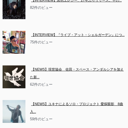
【INTERVIEW】黒色エレジー、27年ぶりリリース。その...
82件のビュー
【INTERVIEW】『ライブ・アット・シェルガーデン』につ...
75件のビュー
【NEWS】現世協会　佐田・スペース・アンダルシアを加え
た新...
62件のビュー
【NEWS】ユキナによるソロ・プロジェクト 愛探眼影　8曲
入...
59件のビュー