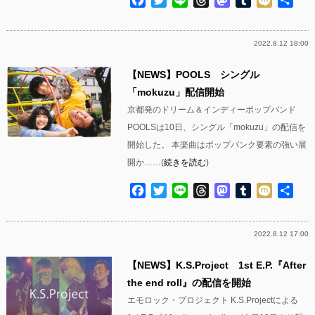
有
2022.8.12 18:00
【NEWS】POOLS シングル
「mokuzu」配信開始
京都発のドリーム＆インディーポップバンド
POOLSは10日、シングル「mokuzu」の配信を
開始した。 本楽曲はポップパンク要素の強い展
開か……(
続きを読む
)
Facebook
Twitter
Line
Threads
Mastodon
Tumblr
Mixi
共
有
2022.8.12 17:00
【NEWS】K.S.Project 1st E.P.『After
the end roll』の配信を開始
エモロック・プロジェクト K.S.Projectによる