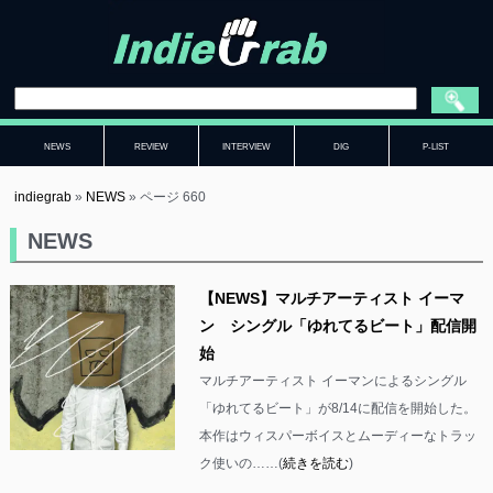
NEWS
REVIEW
INTERVIEW
DIG
P-LIST
indiegrab
»
NEWS
»
ページ 660
NEWS
【NEWS】マルチアーティスト イーマ
ン シングル「ゆれてるビート」配信開
始
マルチアーティスト イーマンによるシングル
「ゆれてるビート」が8/14に配信を開始した。
本作はウィスパーボイスとムーディーなトラッ
ク使いの……(
続きを読む
)