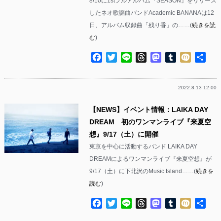
8/10に1stフルアルバム『SEASON』をリリース
したネオ歌謡曲バンドAcademic BANANAは12
日、アルバム収録曲「残り香」の……(
続きを読
む
)
Facebook
Twitter
Line
Threads
Mastodon
Tumblr
Mixi
共
有
2022.8.13 12:00
【NEWS】イベント情報：LAIKA DAY
DREAM 初のワンマンライブ『来夏空
想』9/17（土）に開催
東京を中心に活動するバンド LAIKA DAY
DREAMによるワンマンライブ『来夏空想』が
9/17（土）に下北沢のMusic Island……(
続きを
読む
)
Facebook
Twitter
Line
Threads
Mastodon
Tumblr
Mixi
共
有