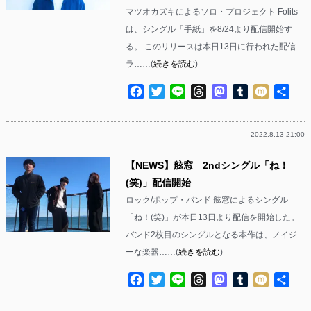
マツオカズキによるソロ・プロジェクト Folits
は、シングル「手紙」を8/24より配信開始す
る。 このリリースは本日13日に行われた配信
ラ……(
続きを読む
)
Facebook
Twitter
Line
Threads
Mastodon
Tumblr
Mixi
共
有
2022.8.13 21:00
【NEWS】舷窓 2ndシングル「ね！
(笑)」配信開始
ロック/ポップ・バンド 舷窓によるシングル
「ね！(笑)」が本日13日より配信を開始した。
バンド2枚目のシングルとなる本作は、ノイジ
ーな楽器……(
続きを読む
)
Facebook
Twitter
Line
Threads
Mastodon
Tumblr
Mixi
共
有