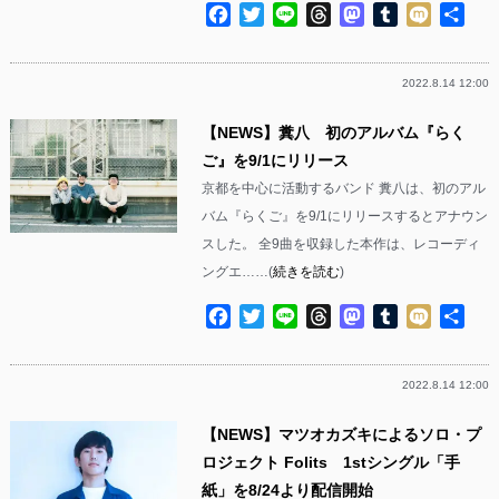
Facebook
Twitter
Line
Threads
Mastodon
Tumblr
Mixi
共
有
2022.8.14 12:00
【NEWS】糞八 初のアルバム『らく
ご』を9/1にリリース
京都を中心に活動するバンド 糞八は、初のアル
バム『らくご』を9/1にリリースするとアナウン
スした。 全9曲を収録した本作は、レコーディ
ングエ……(
続きを読む
)
Facebook
Twitter
Line
Threads
Mastodon
Tumblr
Mixi
共
有
2022.8.14 12:00
【NEWS】マツオカズキによるソロ・プ
ロジェクト Folits 1stシングル「手
紙」を8/24より配信開始