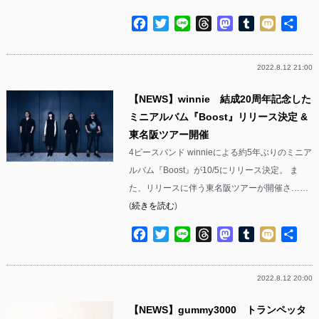
Facebook
Twitter
Line
Threads
Mastodon
Tumblr
Mixi
共
有
2022.8.12 21:00
【NEWS】winnie 結成20周年記念した
ミニアルバム『Boost』リリース決定 &
東名阪ツアー開催
4ピースバンド winnieによる約5年ぶりのミニア
ルバム『Boost』が10/5にリリース決定。 ま
た、リリースに伴う東名阪ツアーが開催さ……
(
続きを読む
)
Facebook
Twitter
Line
Threads
Mastodon
Tumblr
Mixi
共
有
2022.8.12 20:00
【NEWS】gummy3000 トランペッタ