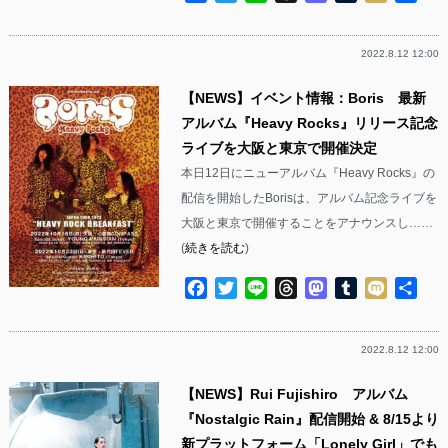
有
2022.8.12 12:00
【NEWS】イベント情報：Boris 最新
アルバム『Heavy Rocks』リリース記念
ライブを大阪と東京で開催決定
本日12日にニューアルバム『Heavy Rocks』の
配信を開始したBorisは、アルバム記念ライブを
大阪と東京で開催することをアナウンスし……
(
続きを読む
)
Facebook
Twitter
Line
Threads
Mastodon
Tumblr
Mixi
共
有
2022.8.12 12:00
【NEWS】Rui Fujishiro アルバム
『Nostalgic Rain』配信開始 & 8/15より
新プラットフォーム「Lonely Girl」でも