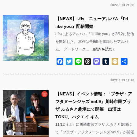
2022.8.13 21:00
【NEWS】i-fls ニューアルバム『I’d
like you』配信開始
i-flsによるアルバム『I’d like you』が8/12に配信
を開始した。 本作は全9曲を収録したアルバ
ム。 アートワーク……(
続きを読む
)
Facebook
Twitter
Line
Threads
Mastodon
Tumblr
Mixi
共
有
2022.8.13 17:28
【NEWS】イベント情報：「プラザ・ア
フタヌーンジャズ vol.9」川崎市民プラ
ザ ふるさと劇場にて開催 出演は
TOKU、ハクエイ キム
11/12（土）に川崎市民プラザ ふるさと劇場に
て「プラザ・アフタヌーンジャズ vol.9」が開催