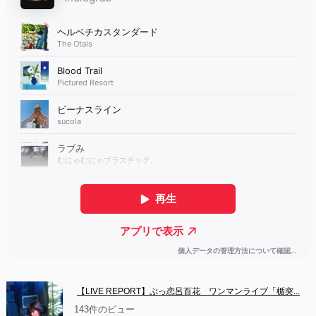
【LIVE REPORT】ぶっ恋呂百花　ワンマンライブ「楯突...
143件のビュー