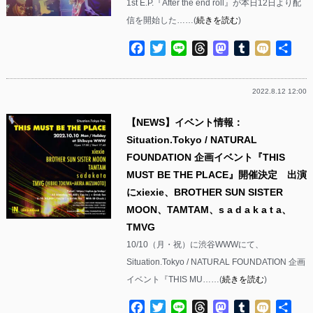
1st E.P.『After the end roll』が本日12日より配
信を開始した……(
続きを読む
)
Facebook
Twitter
Line
Threads
Mastodon
Tumblr
Mixi
共
有
2022.8.12 12:00
【NEWS】イベント情報：
Situation.Tokyo / NATURAL
FOUNDATION 企画イベント『THIS
MUST BE THE PLACE』開催決定 出演
にxiexie、BROTHER SUN SISTER
MOON、TAMTAM、s a d a k a t a、
TMVG
10/10（月・祝）に渋谷WWWにて、
Situation.Tokyo / NATURAL FOUNDATION 企画
イベント『THIS MU……(
続きを読む
)
Facebook
Twitter
Line
Threads
Mastodon
Tumblr
Mixi
共