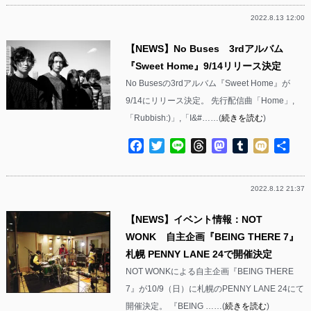
2022.8.13 12:00
【NEWS】No Buses 3rdアルバム
『Sweet Home』9/14リリース決定
No Busesの3rdアルバム『Sweet Home』が
9/14にリリース決定。 先行配信曲「Home」,
「Rubbish:)」,「I&#……(
続きを読む
)
Facebook
Twitter
Line
Threads
Mastodon
Tumblr
Mixi
共
有
2022.8.12 21:37
【NEWS】イベント情報：NOT
WONK 自主企画『BEING THERE 7』
札幌 PENNY LANE 24で開催決定
NOT WONKによる自主企画『BEING THERE
7』が10/9（日）に札幌のPENNY LANE 24にて
開催決定。 『BEING ……(
続きを読む
)