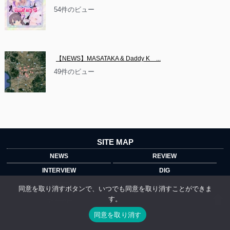
54件のビュー
【NEWS】MASATAKA & Daddy K　...
49件のビュー
SITE MAP
NEWS
REVIEW
INTERVIEW
DIG
P-LIST
about
同意を取り消すボタンで、いつでも同意を取り消すことができま
す。
プライバシーポリシー
同意を取り消す
Official Account