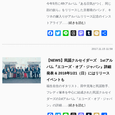
今年9月に4thアルバム『ある日気がつく、同じ
顔の奴ら』をリリースした京都発のバンド、キ
ツネの嫁入りがアルバムリリース記念のインス
トアライブ……(
続きを読む
)
Facebook
Twitter
Line
Threads
Mastodon
Tumblr
Mixi
共
有
2017.11.15 11:58
【NEWS】民謡クルセイダーズ 1stアル
バム『エコーズ・オブ・ジャパン』詳細
発表 & 2018年1/21（日）にはリリース
イベントも
福生在住のギタリスト、田中克海と民謡歌手、
フレディ塚本を中心に結成された民謡クルセイ
ダーズの1stアルバム『エコーズ・オブ・ジャパ
ン』の詳細……(
続きを読む
)