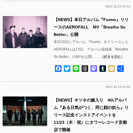
2017.11.15 12:14
【NEWS】本日アルバム『Forms』リリ
ースのAEROFALL MV「Breathe So
Better」公開
本日15日にアルバム『Forms』をリリースした
AEROFALLは13日、アルバム収録曲「Breathe
So Better」のMVを公開。……(
続きを読む
)
Facebook
Twitter
Line
Threads
Mastodon
Tumblr
Mixi
共
有
2017.11.15 12:02
【NEWS】キツネの嫁入り 4thアルバ
ム『ある日気がつく、同じ顔の奴ら』リ
リース記念インストアイベントを
11/23（木・祝）にタワーレコード京都
店で開催