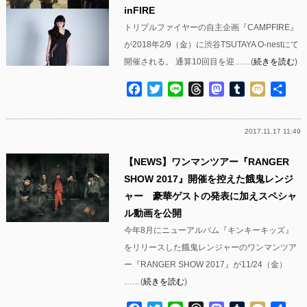
inFIRE
トリプルファイヤーの自主企画『CAMPFIRE』
が2018年2/9（金）に渋谷TSUTAYA O-nestにて
開催される。 通算10回目を迎……(
続きを読む
)
Facebook
Twitter
Line
Threads
Mastodon
Tumblr
Mixi
共
有
2017.11.17 11:49
【NEWS】ワンマンツアー『RANGER
SHOW 2017』開催を控えた餓鬼レンジ
ャー 豪華ゲストの発表に加えスペシャ
ル動画を公開
今年8月にニューアルバム『キンキーキッズ』
をリリースした餓鬼レンジャーのワンマンツア
ー『RANGER SHOW 2017』が11/24（金）
……(
続きを読む
)