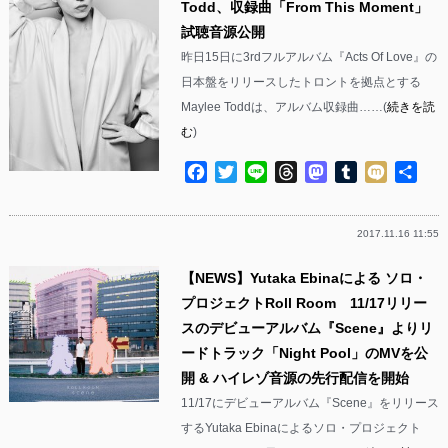
Todd、収録曲「From This Moment」
試聴音源公開
昨日15日に3rdフルアルバム『Acts Of Love』の
日本盤をリリースしたトロントを拠点とする
Maylee Toddは、アルバム収録曲……(
続きを読
む
)
Facebook
Twitter
Line
Threads
Mastodon
Tumblr
Mixi
共
有
2017.11.16 11:55
【NEWS】Yutaka Ebinaによる ソロ・
プロジェクトRoll Room 11/17リリー
スのデビューアルバム『Scene』よりリ
ードトラック「Night Pool」のMVを公
開 & ハイレゾ音源の先行配信を開始
11/17にデビューアルバム『Scene』をリリース
するYutaka Ebinaによるソロ・プロジェクト