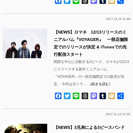
Facebook
Twitter
Line
Threads
Mastodon
Tumblr
Mixi
共
有
2017.11.15 11:48
【NEWS】ロマネ 12/13リリースのミ
ニアルバム『VOYAGER』 一部店舗限
定でのリリースが決定 & iTunesでの先
行配信スタート
関西を中心に活動する3ピース、ロマネが12/13
にリリースする新作ミニアルバム
『VOYAGER』の一部店舗限定での販売が決
定。 今作は元々ラ……(
続きを読む
)
Facebook
Twitter
Line
Threads
Mastodon
Tumblr
Mixi
共
有
2017.11.14 21:00
【NEWS】3兄弟による3ピースバンド