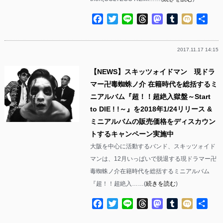
Facebook
Twitter
Line
Threads
Mastodon
Tumblr
Mixi
共
有
2017.11.17 14:15
【NEWS】スキッツォイドマン 現ドラ
マー卍毒蜘蛛ノ介 在籍時代を総括するミ
ニアルバム『超！！超絶入獄盤～Start
to DIE ! !～』を2018年1/24リリース &
ミニアルバムの販売価格をディスカウン
トするキャンペーン実施中
大阪を中心に活動するバンド、スキッツォイド
マンは、12月いっぱいで脱退する現ドラマー卍
毒蜘蛛ノ介在籍時代を総括するミニアルバム
『超！！超絶入……(
続きを読む
)
Facebook
Twitter
Line
Threads
Mastodon
Tumblr
Mixi
共
有