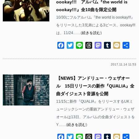
oookay!!! アルバム『the world is
oookay!!!』全10曲を限定公開
10/30にフルアルバム『the world is oookay!!!』
をリリースした3兄弟による3ピース、oookay!!!
は、11/24……(
続きを読む
)
Facebook
Twitter
Line
Threads
Mastodon
Tumblr
Mixi
共
有
2017.11.14 11:53
【NEWS】アンドリュー・ウェザオー
ル 15日リリースの新作『QUALIA』全
曲ダイジェスト音源を公開
11/15に新作『QUALIA』をリリースするUKミ
ュージックシーンの重鎮アンドリュー・ウェザ
オールは13日、アルバムの全曲ダイジェストを
Y……(
続きを読む
)
Facebook
Twitter
Line
Threads
Mastodon
Tumblr
Mixi
共