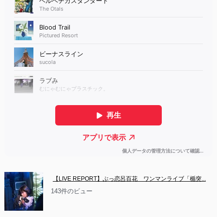
【LIVE REPORT】ぶっ恋呂百花　ワンマンライブ「楯突...
143件のビュー