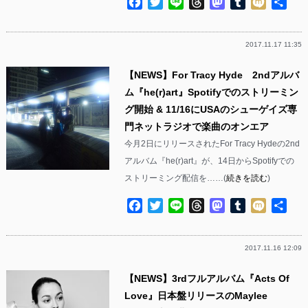
Facebook
Twitter
Line
Threads
Mastodon
Tumblr
Mixi
共
有
2017.11.17 11:35
【NEWS】For Tracy Hyde 2ndアルバ
ム『he(r)art』Spotifyでのストリーミン
グ開始 & 11/16にUSAのシューゲイズ専
門ネットラジオで楽曲のオンエア
今月2日にリリースされたFor Tracy Hydeの2nd
アルバム『he(r)art』が、14日からSpotifyでの
ストリーミング配信を……(
続きを読む
)
Facebook
Twitter
Line
Threads
Mastodon
Tumblr
Mixi
共
有
2017.11.16 12:09
【NEWS】3rdフルアルバム『Acts Of
Love』日本盤リリースのMaylee