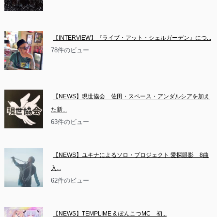
【INTERVIEW】『ライブ・アット・シェルガーデン』につ...
78件のビュー
【NEWS】現世協会　佐田・スペース・アンダルシアを加え
た新...
63件のビュー
【NEWS】ユキナによるソロ・プロジェクト 愛探眼影　8曲
入...
62件のビュー
【NEWS】TEMPLIME & ぽんこつMC　初...