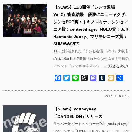
【NEWS】11/3開催『シンセ道場
Vol.2』審査結果 優勝にニューヤクザ、
シンセPOP賞：トキノマキナ、シンセマ
ニア賞：centrevillage、NGEO賞：Soft
Harmonix Junky、マリモレコーズ賞：
SUMAWAVES
11/3に開催された『シンセ道場 Vol.2』大阪市
のLiveBar D.3で開催されたシンセ温泉！主催の
イベント『シンセ道場 vol.2』……(
続きを読む
)
Facebook
Twitter
Line
Threads
Mastodon
Tumblr
Mixi
共
有
2017.11.16 11:00
【NEWS】youheyhey
「DANDELION」リリース
ラッパー兼ビートメイカー兼DJのyouheyheyが
2ndシングル「DANDELION」をリリース。 1st