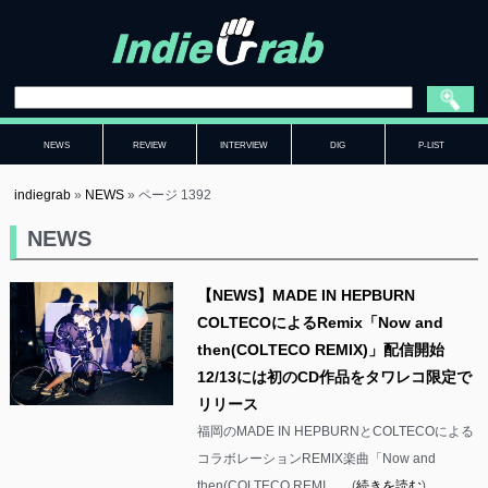
NEWS
REVIEW
INTERVIEW
DIG
P-LIST
indiegrab
»
NEWS
»
ページ 1392
NEWS
【NEWS】MADE IN HEPBURN
COLTECOによるRemix「Now and
then(COLTECO REMIX)」配信開始
12/13には初のCD作品をタワレコ限定で
リリース
福岡のMADE IN HEPBURNとCOLTECOによる
コラボレーションREMIX楽曲「Now and
then(COLTECO REMI……(
続きを読む
)