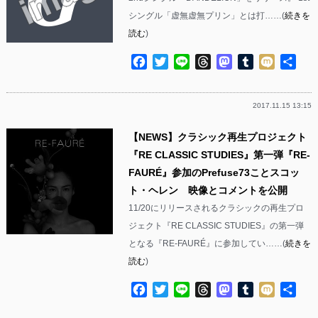
シングル「虚無虚無プリン」とは打……(
続きを
読む
)
Facebook
Twitter
Line
Threads
Mastodon
Tumblr
Mixi
共
有
2017.11.15 13:15
【NEWS】クラシック再生プロジェクト
『RE CLASSIC STUDIES』第一弾『RE-
FAURÉ』参加のPrefuse73ことスコッ
ト・ヘレン 映像とコメントを公開
11/20にリリースされるクラシックの再生プロ
ジェクト『RE CLASSIC STUDIES』の第一弾
となる『RE-FAURÉ』に参加してい……(
続きを
読む
)
Facebook
Twitter
Line
Threads
Mastodon
Tumblr
Mixi
共
有