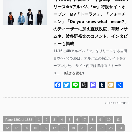
リース4thアルバム『ar』特設サイトオ
ープン MV「トーラス」、「フォーチ
ュン」「Do you know what I mean?」
のティーザーに加え直枝政広、草野マサ
ムネ、波多野裕文のコメント、インタビ
ューも掲載
11/15に4thアルバム『ar』をリリースする吉田
ヨウヘイgroupは、アルバムの特設サイトをオ
ープンした。 サイト内では収録曲「トーラ
ス……(
続きを読む
)
Facebook
Twitter
Line
Threads
Mastodon
Tumblr
Mixi
共
有
2017.11.13 20:00
Page 1392 of 1838
1
2
3
4
5
6
7
8
9
10
11
12
13
14
15
16
17
18
19
20
21
22
23
24