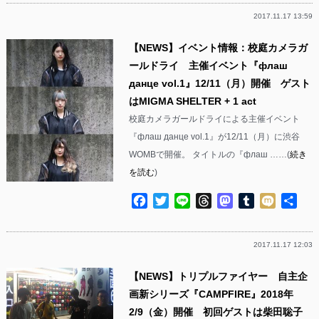
2017.11.17 13:59
【NEWS】イベント情報：校庭カメラガ
ールドライ 主催イベント『флаш
данце vol.1』12/11（月）開催 ゲスト
はMIGMA SHELTER + 1 act
校庭カメラガールドライによる主催イベント
『флаш данце vol.1』が12/11（月）に渋谷
WOMBで開催。 タイトルの『флаш ……(
続き
を読む
)
Facebook
Twitter
Line
Threads
Mastodon
Tumblr
Mixi
共
有
2017.11.17 12:03
【NEWS】トリプルファイヤー 自主企
画新シリーズ『CAMPFIRE』2018年
2/9（金）開催 初回ゲストは柴田聡子