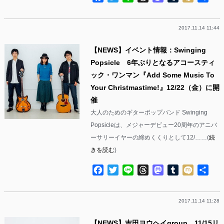
有
2017.11.14 11:44
【NEWS】イベント情報：Swinging
Popsicle 6年ぶりとなるアコースティ
ック・ワンマン『Add Some Music To
Your Christmastime!』12/22（金）に開
催
大人のためのギターポップバンド Swinging
Popsicleは、メジャーデビュー20周年のアニバ
ーサリーイヤーの締めくくりとして12/……(
続
きを読む
)
Facebook
Twitter
Line
Threads
Mastodon
Tumblr
Mixi
共
有
2017.11.14 11:28
【NEWS】吉田ヨウヘイgroup 11/15リ