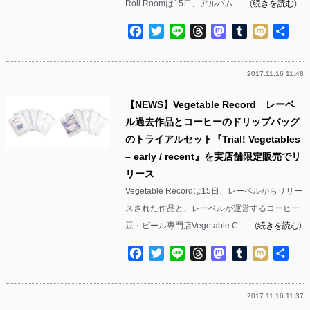
Roll Roomは15日、アルバム……(
続きを読む
)
Facebook
Twitter
Line
Threads
Mastodon
Tumblr
Mixi
共
有
2017.11.16 11:48
【NEWS】Vegetable Record レーベ
ル過去作品とコーヒーのドリップバッグ
のトライアルセット『Trial! Vegetables
– early / recent』を実店舗限定販売でリ
リース
Vegetable Recordは15日、レーベルからリリー
スされた作品と、レーベルが運営するコーヒー
豆・ビール専門店Vegetable C……(
続きを読む
)
Facebook
Twitter
Line
Threads
Mastodon
Tumblr
Mixi
共
有
2017.11.16 11:37