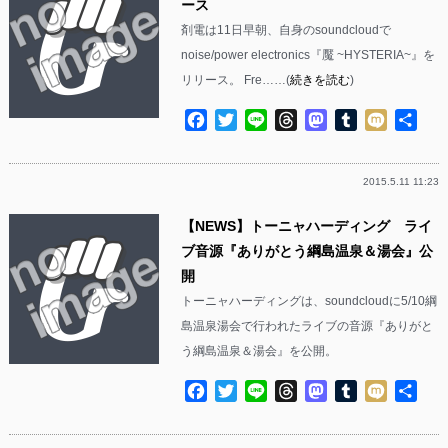
ース
剤電は11日早朝、自身のsoundcloudで
noise/power electronics『魘 ~HYSTERIA~』を
リリース。 Fre……(
続きを読む
)
Facebook
Twitter
Line
Threads
Mastodon
Tumblr
Mixi
共
有
2015.5.11 11:23
【NEWS】トーニャハーディング ライ
ブ音源『ありがとう綱島温泉＆湯会』公
開
トーニャハーディングは、soundcloudに5/10綱
島温泉湯会で行われたライブの音源『ありがと
う綱島温泉＆湯会』を公開。
Facebook
Twitter
Line
Threads
Mastodon
Tumblr
Mixi
共
有