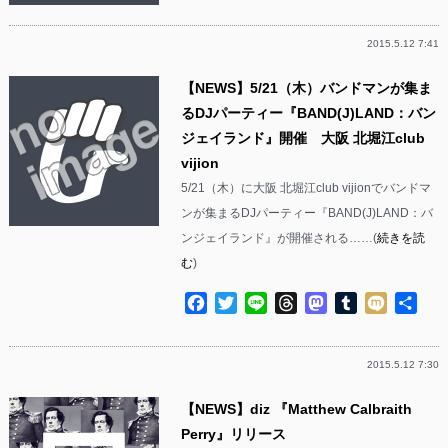
有
2015.5.12 7:41
【NEWS】5/21（木）バンドマンが集ま
るDJパーティー『BAND(J)LAND：バン
ジェイランド』開催 大阪 北堀江club
vijion
5/21（木）に大阪 北堀江club vijionでバンドマ
ンが集まるDJパーティー『BAND(J)LAND：バ
ンジェイランド』が開催される……(
続きを読
む
)
Facebook
Twitter
Line
Threads
Mastodon
Tumblr
Mixi
共
有
2015.5.12 7:30
【NEWS】diz 『Matthew Calbraith
Perry』リリース