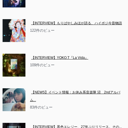
【INTERVIEW】もりばやしみほが語る、ハイポジ今昔物語
122件のビュー
【INTERVIEW】YOKO.T『La Vida』
109件のビュー
【NEWS】イベント情報：お休み系音楽隊 沼　2ndアルバ
ム...
83件のビュー
【INTERVIEW】黒色エレジー、27年ぶりリリース。その...