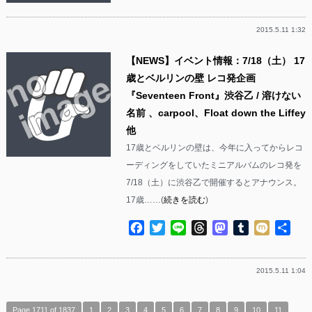
有
2015.5.11 1:32
【NEWS】イベント情報：7/18（土） 17
歳とベルリンの壁 レコ発企画
『Seventeen Front』渋谷乙 / 溶けない
名前 、carpool、Float down the Liffey
他
17歳とベルリンの壁は、今年に入ってからレコ
ーディングをしていたミニアルバムのレコ発を
7/18（土）に渋谷乙で開催するとアナウンス。
17歳……(
続きを読む
)
Facebook
Twitter
Line
Threads
Mastodon
Tumblr
Mixi
共
有
2015.5.11 1:04
Page 1711 of 1837
1
2
3
4
5
6
7
8
9
10
11