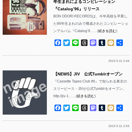
年生まれによるコンピレーション
『Catalog’96』リリース
BON ODORI RECORDSは、今年高校を卒業し
た96年生まれのみで構成されたコンピレーショ
ンアルバム『Catalog’9……(
続きを読む
)
Facebook
Twitter
Line
Threads
Mastodon
Tumblr
Mixi
共
有
2015.5.11 2:44
【NEWS】JIV 公式Tumblrオープン
『Cassette Tapes Club #6』で知られる東京の
スリーピース・JIVが公式Tumblrをオープン。
http://jiv-1……(
続きを読む
)
Facebook
Twitter
Line
Threads
Mastodon
Tumblr
Mixi
共
有
2015.5.11 2:03