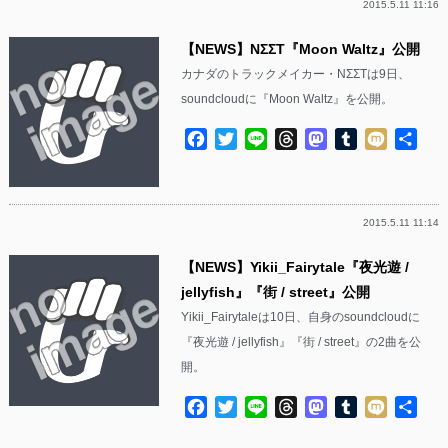
2015.5.11 11:16
【NEWS】NΣΣT『Moon Waltz』公開
カナダのトラックメイカー・NΣΣTは9日、
soundcloudに『Moon Waltz』を公開。
Facebook
Twitter
Line
Threads
Mastodon
Tumblr
Mixi
共
有
2015.5.11 11:14
【NEWS】Yikii_Fairytale『夜光遊 /
jellyfish』『街 / street』公開
Yikii_Fairytaleは10日、自身のsoundcloudに
『夜光遊 / jellyfish』『街 / street』の2曲を公
開。
Facebook
Twitter
Line
Threads
Mastodon
Tumblr
Mixi
共
有