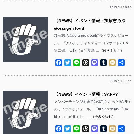
2015.5.12 8:15
【NEWS】イベント情報：加藤志乃ぶ
&orange cloud
加藤志乃ぶ&orange cloudのライブスケジュー
ル。 『アルル。チャリティーコンサート2015
第二部』 5/17（日）多摩……(
続きを読む
)
Facebook
Twitter
Line
Threads
Mastodon
Tumblr
Mixi
共
有
2015.5.12 7:56
【NEWS】イベント情報：SAPPY
メンバーチェンジを経て新体制となったSAPPY
のライブスケジュール。 『title presents 「No
title」』 5/16（土）……(
続きを読む
)
Facebook
Twitter
Line
Threads
Mastodon
Tumblr
Mixi
共