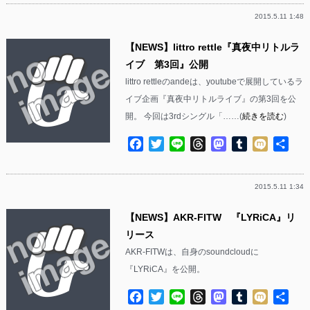
2015.5.11 1:48
【NEWS】littro rettle『真夜中リトルラ
イブ 第3回』公開
littro rettleのandeは、youtubeで展開しているラ
イブ企画『真夜中リトルライブ』の第3回を公
開。 今回は3rdシングル「……(
続きを読む
)
Facebook
Twitter
Line
Threads
Mastodon
Tumblr
Mixi
共
有
2015.5.11 1:34
【NEWS】AKR-FITW 『LYRiCA』リ
リース
AKR-FITWは、自身のsoundcloudに
『LYRiCA』を公開。
Facebook
Twitter
Line
Threads
Mastodon
Tumblr
Mixi
共