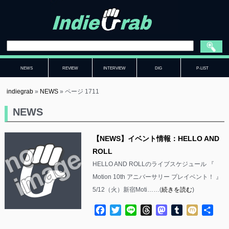
NEWS
REVIEW
INTERVIEW
DIG
P-LIST
indiegrab
»
NEWS
»
ページ 1711
NEWS
【NEWS】イベント情報：HELLO AND
ROLL
HELLO AND ROLLのライブスケジュール 『
Motion 10th アニバーサリー プレイベント！ 』
5/12（火）新宿Moti……(
続きを読む
)
Facebook
Twitter
Line
Threads
Mastodon
Tumblr
Mixi
共
有