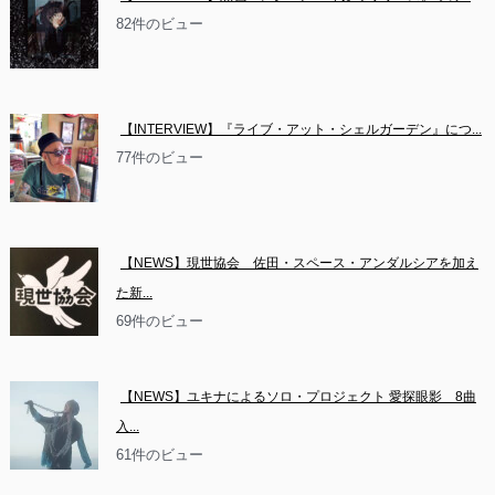
82件のビュー
【INTERVIEW】『ライブ・アット・シェルガーデン』につ...
77件のビュー
【NEWS】現世協会　佐田・スペース・アンダルシアを加え
た新...
69件のビュー
【NEWS】ユキナによるソロ・プロジェクト 愛探眼影　8曲
入...
61件のビュー