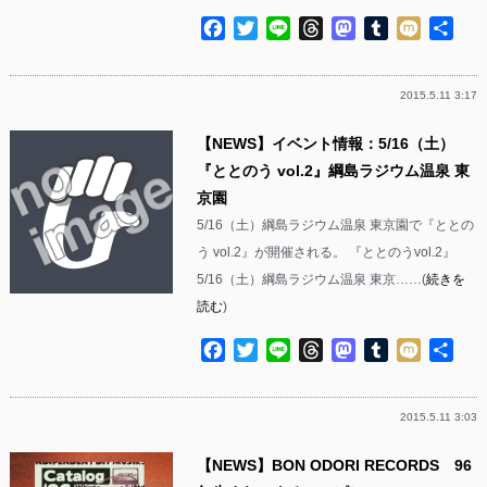
Facebook
Twitter
Line
Threads
Mastodon
Tumblr
Mixi
共
有
2015.5.11 3:17
【NEWS】イベント情報：5/16（土）
『ととのう vol.2』綱島ラジウム温泉 東
京園
5/16（土）綱島ラジウム温泉 東京園で『ととの
う vol.2』が開催される。 『ととのうvol.2』
5/16（土）綱島ラジウム温泉 東京……(
続きを
読む
)
Facebook
Twitter
Line
Threads
Mastodon
Tumblr
Mixi
共
有
2015.5.11 3:03
【NEWS】BON ODORI RECORDS 96