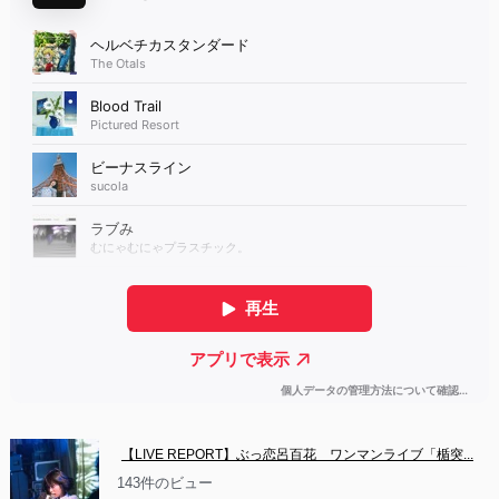
【LIVE REPORT】ぶっ恋呂百花　ワンマンライブ「楯突...
143件のビュー