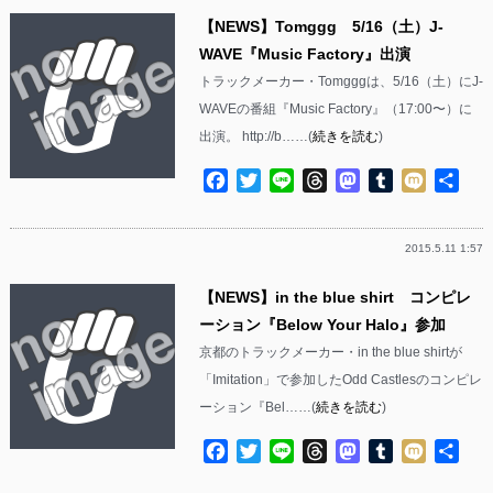
【NEWS】Tomggg 5/16（土）J-
WAVE『Music Factory』出演
トラックメーカー・Tomgggは、5/16（土）にJ-
WAVEの番組『Music Factory』（17:00〜）に
出演。 http://b……(
続きを読む
)
Facebook
Twitter
Line
Threads
Mastodon
Tumblr
Mixi
共
有
2015.5.11 1:57
【NEWS】in the blue shirt コンピレ
ーション『Below Your Halo』参加
京都のトラックメーカー・in the blue shirtが
「Imitation」で参加したOdd Castlesのコンピレ
ーション『Bel……(
続きを読む
)
Facebook
Twitter
Line
Threads
Mastodon
Tumblr
Mixi
共
有