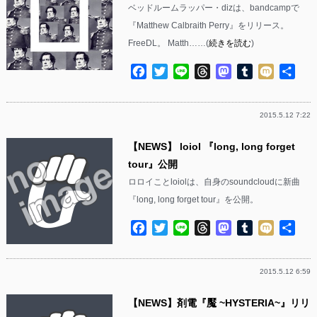
ベッドルームラッパー・dizは、bandcampで
『Matthew Calbraith Perry』をリリース。
FreeDL。 Matth……(
続きを読む
)
Facebook
Twitter
Line
Threads
Mastodon
Tumblr
Mixi
共
有
2015.5.12 7:22
【NEWS】 loiol 『long, long forget
tour』公開
ロロイことloiolは、自身のsoundcloudに新曲
『long, long forget tour』を公開。
Facebook
Twitter
Line
Threads
Mastodon
Tumblr
Mixi
共
有
2015.5.12 6:59
【NEWS】剤電『魘 ~HYSTERIA~』リリ