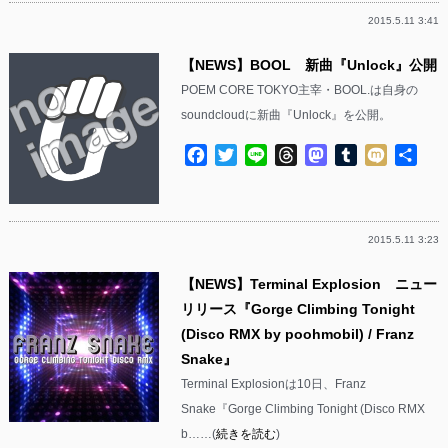
2015.5.11 3:41
【NEWS】BOOL 新曲『Unlock』公開
POEM CORE TOKYO主宰・BOOL.は自身の
soundcloudに新曲『Unlock』を公開。
Facebook
Twitter
Line
Threads
Mastodon
Tumblr
Mixi
共
有
2015.5.11 3:23
【NEWS】Terminal Explosion ニュー
リリース『Gorge Climbing Tonight
(Disco RMX by poohmobil) / Franz
Snake』
Terminal Explosionは10日、Franz
Snake『Gorge Climbing Tonight (Disco RMX
b……(
続きを読む
)