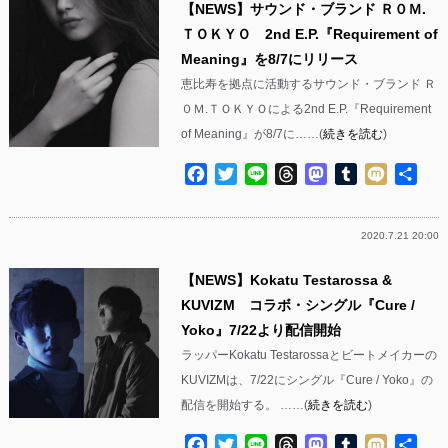
【NEWS】サウンド・ブランド Ｒ０Ｍ.
ＴＯＫＹＯ 2nd E.P.『Requirement of
Meaning』を8/7にリリース
恵比寿を拠点に活動するサウンド・ブランド Ｒ
０Ｍ.ＴＯＫＹＯによる2nd E.P.『Requirement
of Meaning』が8/7に……(
続きを読む
)
Facebook
Twitter
Line
Threads
Mastodon
Tumblr
Mixi
共
有
2020.7.21 20:00
【NEWS】Kokatu Testarossa &
KUVIZM コラボ・シングル『Cure /
Yoko』7/22より配信開始
ラッパーKokatu Testarossaとビートメイカーの
KUVIZMは、7/22にシングル『Cure / Yoko』の
配信を開始する。 ……(
続きを読む
)
Facebook
Twitter
Line
Threads
Mastodon
Tumblr
Mixi
共