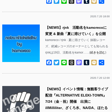
Facebook
Twitter
Line
Threads
Mastodon
Tumblr
Mixi
共
有
2020.7.20 18:00
【NEWS】rjnk 活動名をkamorecoに
変更 & 新曲「夏に溶けていく」を公開
kamoreco / rjnk · 夏に溶けていく 抹殺レコー
ズ、絶滅レコーズのオーナーとしても知られる
rjnkは19日、活動名をkamor……(
続きを読む
)
Facebook
Twitter
Line
Threads
Mastodon
Tumblr
Mixi
共
有
2020.7.20 12:00
【NEWS】イベント情報：無観客ライブ
配信『ALTERNATIVE ELEKI-TOWN』
7/24（金・祝）開催 出演に
illMilliliter、ざくろ水、NA/DA、ほたる