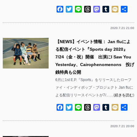
Facebook
Twitter
Line
Threads
Mastodon
Tumblr
Mixi
共
有
2020.7.21 21:00
【NEWS】イベント情報： Jan fluによ
る配信イベント『Sports day 2020』
7/24（金・祝）開催 出演にI Saw You
Yesterday、Cairophenomenons 投げ
銭特典も公開
6月に1st E.P.『Sports』をリリースしたローフ
ァイ・インディポップ・プロジェクト Jan fluに
よる配信リリースイベントが7/……(
続きを読む
)
Facebook
Twitter
Line
Threads
Mastodon
Tumblr
Mixi
共
有
2020.7.21 20:00