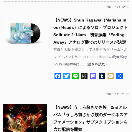
2020.7.21 12:00
【NEWS】Shun Kagawa（Mariana in
our Heads）によるソロ・プロジェクト
Solitude 2:14am 初音源集『Fading
Away』アナログ盤でのリリースが決定
京都と大阪を拠点として活動するドリーム・ポ
ップ・バンドMariana in our HeadsのSyn./Key.
Shun Kagawaに……(
続きを読む
)
Facebook
Twitter
Line
Threads
Mastodon
Tumblr
Mixi
共
有
2020.7.20 21:00
【NEWS】うしろ前さかさ族 2ndアル
バム『うしろ前さかさ族のダークネスア
ファメーション』サブスクリプションを
含む配信を開始