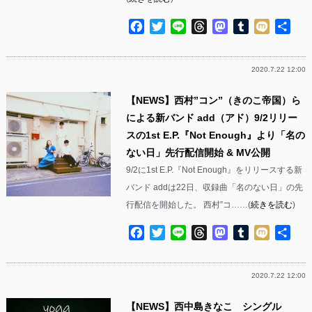
Facebook
Twitter
Line
Threads
Mastodon
Tumblr
Mixi
共
有
2020.7.22 12:00
【NEWS】西村”コン”（きのこ帝国）ら
による新バンド add（アド）9/2リリー
スの1st E.P.『Not Enough』より「名の
ない日」先行配信開始 & MV公開
9/2に1st E.P.『Not Enough』をリリースする新
バンド addは22日、収録曲「名のない日」の先
行配信を開始した。 西村”コ……(
続きを読む
)
Facebook
Twitter
Line
Threads
Mastodon
Tumblr
Mixi
共
有
2020.7.22 12:00
【NEWS】西中島きなこ シングル