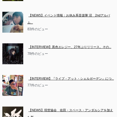
【NEWS】イベント情報：お休み系音楽隊 沼　2ndアルバ
ム...
83件のビュー
【INTERVIEW】黒色エレジー、27年ぶりリリース。その...
78件のビュー
【INTERVIEW】『ライブ・アット・シェルガーデン』につ...
77件のビュー
【NEWS】現世協会　佐田・スペース・アンダルシアを加え