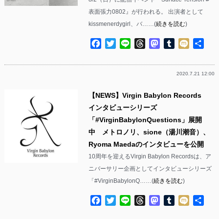
表面張力0802』が行われる。 出演者として
kissmenerdygirl、バ……(
続きを読む
)
Facebook
Twitter
Line
Threads
Mastodon
Tumblr
Mixi
共
有
2020.7.21 12:00
【NEWS】Virgin Babylon Records
インタビューシリーズ
「#VirginBabylonQuestions」展開
中 メトロノリ、sione（湯川潮音）、
Ryoma Maedaのインタビューを公開
10周年を迎えるVirgin Babylon Recordsは、ア
ニバーサリー企画としてインタビューシリーズ
「#VirginBabylonQ……(
続きを読む
)
Facebook
Twitter
Line
Threads
Mastodon
Tumblr
Mixi
共
有