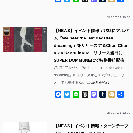
有
2020.7.21 20:00
【NEWS】イベント情報：7/22にアルバ
ム『We hear the last decades
dreaming』をリリースするChari Chari
a.k.a Kaoru Inoue リリース当日に
SUPER DOMMUNEにて特別番組配信
7/22にアルバム『We hear the last decades
dreaming』をリリースするDJ/プロデューサー
として活動するKa……(
続きを読む
)
Facebook
Twitter
Line
Threads
Mastodon
Tumblr
Mixi
共
有
2020.7.21 12:00
【NEWS】イベント情報：ターンテーブ