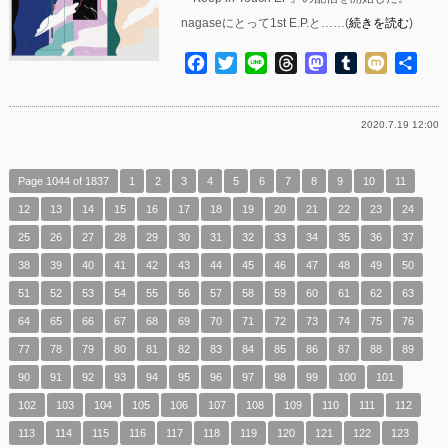
nagaseにとって1st E.P.と……(
続きを読む
)
Facebook
Twitter
Line
Threads
Mastodon
Tumblr
Mixi
共
有
2020.7.19 12:00
Page 1044 of 1837
1
2
3
4
5
6
7
8
9
10
11
12
13
14
15
16
17
18
19
20
21
22
23
24
25
26
27
28
29
30
31
32
33
34
35
36
37
38
39
40
41
42
43
44
45
46
47
48
49
50
51
52
53
54
55
56
57
58
59
60
61
62
63
64
65
66
67
68
69
70
71
72
73
74
75
76
77
78
79
80
81
82
83
84
85
86
87
88
89
90
91
92
93
94
95
96
97
98
99
100
101
102
103
104
105
106
107
108
109
110
111
112
113
114
115
116
117
118
119
120
121
122
123