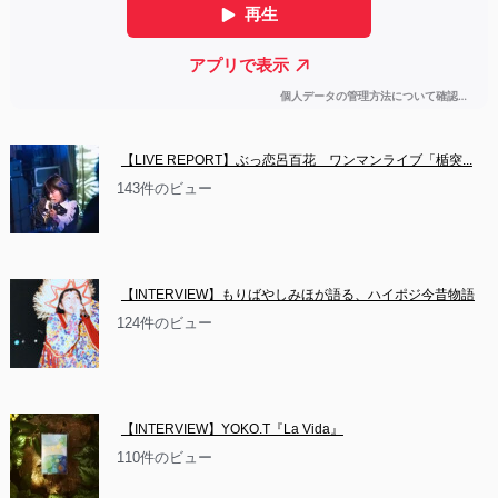
【LIVE REPORT】ぶっ恋呂百花　ワンマンライブ「楯突...
143件のビュー
【INTERVIEW】もりばやしみほが語る、ハイポジ今昔物語
124件のビュー
【INTERVIEW】YOKO.T『La Vida』
110件のビュー