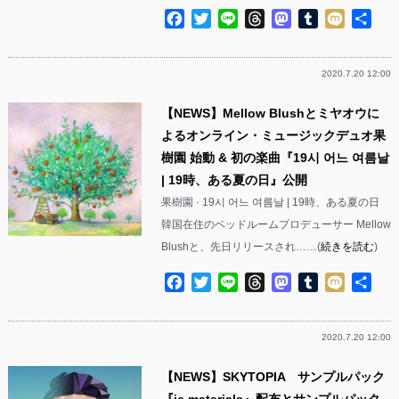
Facebook
Twitter
Line
Threads
Mastodon
Tumblr
Mixi
共
有
2020.7.20 12:00
【NEWS】Mellow Blushとミヤオウに
よるオンライン・ミュージックデュオ果
樹園 始動 & 初の楽曲『19시 어느 여름날
| 19時、ある夏の日』公開
果樹園 · 19시 어느 여름날 | 19時、ある夏の日
韓国在住のベッドルームプロデューサー Mellow
Blushと、先日リリースされ……(
続きを読む
)
Facebook
Twitter
Line
Threads
Mastodon
Tumblr
Mixi
共
有
2020.7.20 12:00
【NEWS】SKYTOPIA サンプルパック
『ie materials』配布とサンプルパック