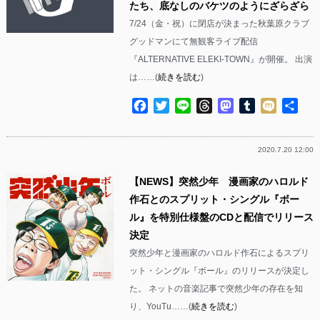
たち、底なしのバケツのようにざらざら
7/24（金・祝）に閉店が決まった秋葉原クラブ
グッドマンにて無観客ライブ配信
『ALTERNATIVE ELEKI-TOWN』が開催。 出演
は……(
続きを読む
)
Facebook
Twitter
Line
Threads
Mastodon
Tumblr
Mixi
共
有
2020.7.20 12:00
【NEWS】突然少年 漫画家のハロルド
作石とのスプリット・シングル『ボー
ル』を特別仕様盤のCDと配信でリリース
決定
突然少年と漫画家のハロルド作石によるスプリ
ット・シングル『ボール』のリリースが決定し
た。 ネットの音楽記事で突然少年の存在を知
り、YouTu……(
続きを読む
)