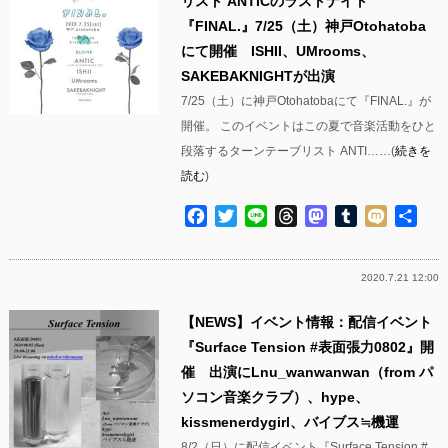
リスト ANTICのラストナイト
『FINAL.』7/25（土）神戸Otohatoba
にて開催 ISHII、UMrooms、
SAKEBAKNIGHTが出演
7/25（土）に神戸Otohatobaにて『FINAL.』が
開催。 このイベントはこの夏で音楽活動をひと
段落するターンテーブリスト ANTI……(
続きを
読む
)
Facebook
Twitter
Line
Threads
Mastodon
Tumblr
Mixi
共
有
2020.7.21 12:00
【NEWS】イベント情報：配信イベント
『Surface Tension #表面張力0802』開
催 出演にLnu_wanwanwan（from パ
ソコン音楽クラブ）、hype、
kissmenerdygirl、バイブス≒機運
8/2（日）に配信イベント『Surface Tension #