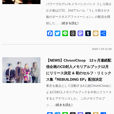
パワープログレ/キメラパンクバンド うしろ前さ
かさ族は17日、2ndアルバム『うしろ前さかさ
族のダークネスアファメーション』の配信を開
始した……(
続きを読む
)
Facebook
Twitter
Line
Threads
Mastodon
Tumblr
Mixi
共
有
2020.7.20 21:00
【NEWS】ChroniCloop 12ヶ月連続配
信企画のCD封入メモリアルブック12月
にリリース決定 & 初のセルフ・リミック
ス集『REBUILDING EP』配信決定
東京を拠点として活動する4人組ChroniCloopに
よるCD封入メモリアルブックを今冬にリリース
するとアナウンスした。 このメモリアルブ
ッ……(
続きを読む
)