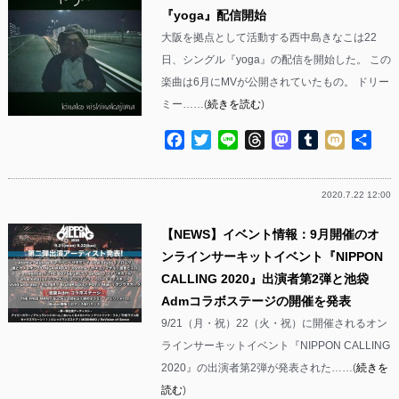
『yoga』配信開始
大阪を拠点として活動する西中島きなこは22
日、シングル『yoga』の配信を開始した。 この
楽曲は6月にMVが公開されていたもの。 ドリー
ミー……(
続きを読む
)
Facebook
Twitter
Line
Threads
Mastodon
Tumblr
Mixi
共
有
2020.7.22 12:00
【NEWS】イベント情報：9月開催のオ
ンラインサーキットイベント『NIPPON
CALLING 2020』出演者第2弾と池袋
Admコラボステージの開催を発表
9/21（月・祝）22（火・祝）に開催されるオン
ラインサーキットイベント『NIPPON CALLING
2020』の出演者第2弾が発表された……(
続きを
読む
)