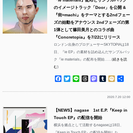
のイメージトラック「Door」を公開 &
『街=machi』をテーマとする2ndフェー
ズの始動をアナウンス 2ndフェーズの第
1弾として篠田美月とのコラボ曲
『Concretopia』を7/22にリリース
ロンドン出身のプロデューサーSKYTOPIAは18
日、『ie EP』の素材を詰め込んだサンプルパッ
ク『ie materials』の配布を開始……(
続きを読
む
)
Facebook
Twitter
Line
Threads
Mastodon
Tumblr
Mixi
共
有
2020.7.20 12:00
【NEWS】nagase 1st E.P.『Keep in
Touch EP』の配信を開始
横浜を拠点として活動するnagaseは18日、
『Keep in Touch EP』の配信を開始した。