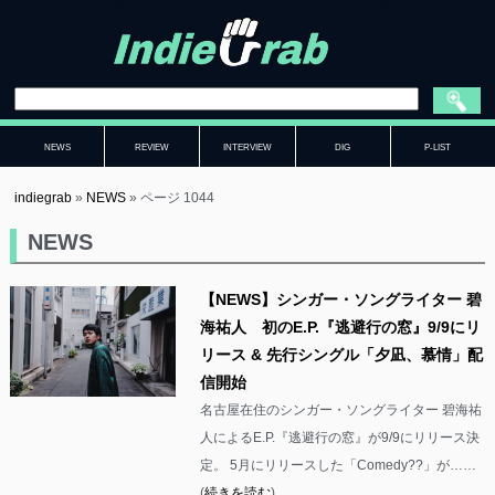
NEWS
REVIEW
INTERVIEW
DIG
P-LIST
indiegrab
»
NEWS
»
ページ 1044
NEWS
【NEWS】シンガー・ソングライター 碧
海祐人 初のE.P.『逃避行の窓』9/9にリ
リース & 先行シングル「夕凪、慕情」配
信開始
名古屋在住のシンガー・ソングライター 碧海祐
人によるE.P.『逃避行の窓』が9/9にリリース決
定。 5月にリリースした「Comedy??」が……
(
続きを読む
)