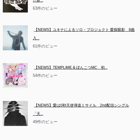
た新...
63件のビュー
【NEWS】ユキナによるソロ・プロジェクト 愛探眼影　8曲
入...
61件のビュー
【NEWS】TEMPLIME & ぽんこつMC　初...
54件のビュー
【NEWS】愛は0秒天使弾道ミサイル　2nd配信シングル
「天...
49件のビュー