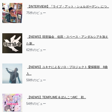
【INTERVIEW】『ライブ・アット・シェルガーデン』につ...
75件のビュー
【NEWS】現世協会　佐田・スペース・アンダルシアを加え
た新...
62件のビュー
【NEWS】ユキナによるソロ・プロジェクト 愛探眼影　8曲
入...
59件のビュー
【NEWS】TEMPLIME & ぽんこつMC　初...
54件のビュー