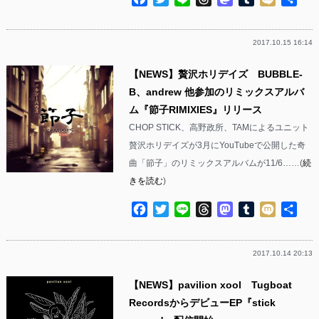
有
2017.10.15 16:14
【NEWS】贅沢ホリデイズ BUBBLE-
B、andrew 他参加のリミックスアルバ
ム『節子RIMIXIES』リリース
CHOP STICK、高野政所、TAMによるユニット
贅沢ホリデイズが3月にYouTubeで公開した奇
曲「節子」のリミックスアルバムが11/6……(
続
きを読む
)
Facebook
Twitter
Line
Threads
Mastodon
Tumblr
Mixi
共
有
2017.10.14 20:13
【NEWS】pavilion xool Tugboat
RecordsからデビューEP『stick