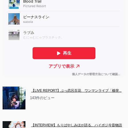
【LIVE REPORT】ぶっ恋呂百花　ワンマンライブ「楯突...
143件のビュー
【INTERVIEW】もりばやしみほが語る、ハイポジ今昔物語