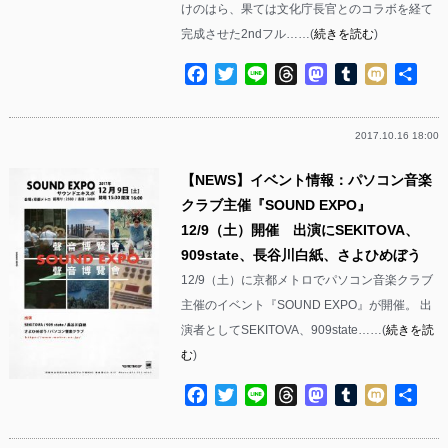
けのはら、果ては文化庁長官とのコラボを経て
完成させた2ndフル……(
続きを読む
)
Facebook
Twitter
Line
Threads
Mastodon
Tumblr
Mixi
共
有
2017.10.16 18:00
【NEWS】イベント情報：パソコン音楽
クラブ主催『SOUND EXPO』
12/9（土）開催 出演にSEKITOVA、
909state、長谷川白紙、さよひめぼう
12/9（土）に京都メトロでパソコン音楽クラブ
主催のイベント『SOUND EXPO』が開催。 出
演者としてSEKITOVA、909state……(
続きを読
む
)
Facebook
Twitter
Line
Threads
Mastodon
Tumblr
Mixi
共
有