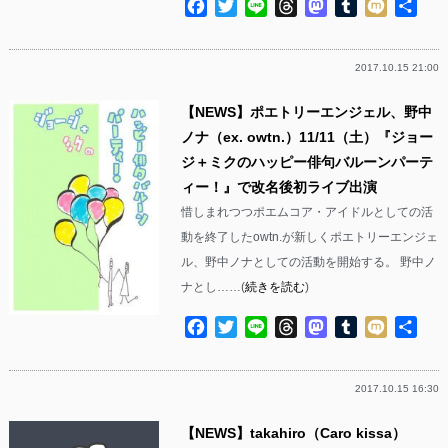
Facebook
Twitter
Line
Threads
Mastodon
Tumblr
Mixi
共
有
2017.10.15 21:00
【NEWS】ポエトリーエンジェル、野中
ノナ（ex. owtn.）11/11（土）『ジョー
ジ＋ミクのハッピー俳句バルーンパーテ
ィー！‬』で改名後初ライブ出演
惜しまれつつポエムコア・アイドルとしての活
動を終了したowtn.が新しくポエトリーエンジェ
ル、野中ノナとしての活動を開始する。 野中ノ
ナとし……(
続きを読む
)
Facebook
Twitter
Line
Threads
Mastodon
Tumblr
Mixi
共
有
2017.10.15 16:30
【NEWS】takahiro（Caro kissa）