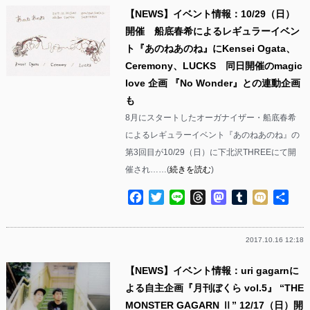
【NEWS】イベント情報：10/29（日）
開催 船底春希によるレギュラーイベン
ト『あのねあのね』にKensei Ogata、
Ceremony、LUCKS 同日開催のmagic
love 企画 『No Wonder』との連動企画
も
8月にスタートしたオーガナイザー・船底春希
によるレギュラーイベント『あのねあのね』の
第3回目が10/29（日）に下北沢THREEにて開
催され……(
続きを読む
)
Facebook
Twitter
Line
Threads
Mastodon
Tumblr
Mixi
共
有
2017.10.16 12:18
【NEWS】イベント情報：uri gagarnに
よる自主企画『月刊ぼくら vol.5』 “THE
MONSTER GAGARN Ⅱ” 12/17（日）開