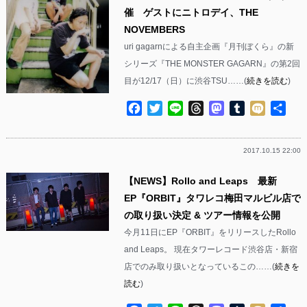
催 ゲストにニトロデイ、THE
NOVEMBERS
uri gagarnによる自主企画『月刊ぼくら』の新
シリーズ『THE MONSTER GAGARN』の第2回
目が12/17（日）に渋谷TSU……(
続きを読む
)
Facebook
Twitter
Line
Threads
Mastodon
Tumblr
Mixi
共
有
2017.10.15 22:00
【NEWS】Rollo and Leaps 最新
EP『ORBIT』タワレコ梅田マルビル店で
の取り扱い決定 & ツアー情報を公開
今月11日にEP『ORBIT』をリリースしたRollo
and Leaps。 現在タワーレコード渋谷店・新宿
店でのみ取り扱いとなっているこの……(
続きを
読む
)