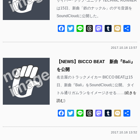
サイバー･ラップ･ユニット TECHNIC RUNNER
は15日、新曲「鉄のナックル」のデモ音源を
SoundCloudに公開した。
Facebook
Twitter
Line
Threads
Mastodon
Tumblr
Mixi
共
有
2017.10.16 13:57
【NEWS】BICCO BEAT 新曲『Bali』
を公開
名古屋のトラックメイカー BICCO BEATは15
日、新曲『Bali』をSoundCloudに公開。 タイ
トル通りガムランをイメージさせる……(
続きを
読む
)
Facebook
Twitter
Line
Threads
Mastodon
Tumblr
Mixi
共
有
2017.10.16 13:52