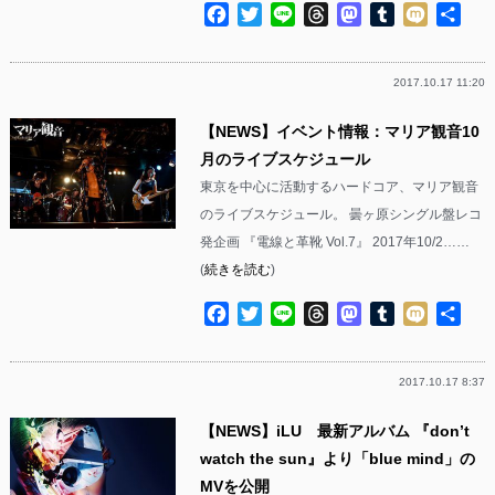
Facebook
Twitter
Line
Threads
Mastodon
Tumblr
Mixi
共
有
2017.10.17 11:20
【NEWS】イベント情報：マリア観音10
月のライブスケジュール
東京を中心に活動するハードコア、マリア観音
のライブスケジュール。 曇ヶ原シングル盤レコ
発企画 『電線と革靴 Vol.7』 2017年10/2……
(
続きを読む
)
Facebook
Twitter
Line
Threads
Mastodon
Tumblr
Mixi
共
有
2017.10.17 8:37
【NEWS】iLU 最新アルバム 『don’t
watch the sun』より「blue mind」の
MVを公開