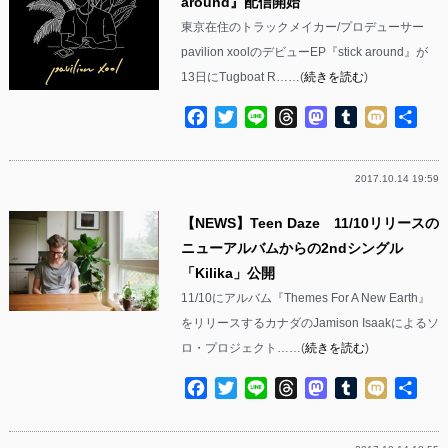
around』配信開始
東京在住のトラックメイカー/プロデューサー
pavilion xoolのデビューEP『stick around』が
13日にTugboat R……(
続きを読む
)
Facebook
Twitter
Line
Threads
Mastodon
Tumblr
Mixi
共
有
2017.10.14 19:59
【NEWS】Teen Daze 11/10リリースの
ニューアルバムからの2ndシングル
「Kilika」公開
11/10にアルバム『Themes For A New Earth』
をリリースするカナダのJamison Isaakによるソ
ロ・プロジェクト……(
続きを読む
)
Facebook
Twitter
Line
Threads
Mastodon
Tumblr
Mixi
共
有