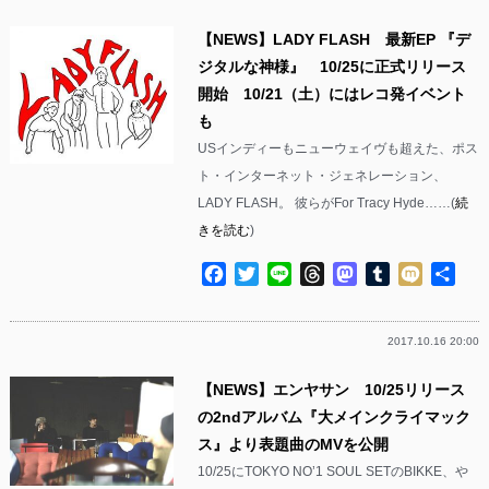
【NEWS】LADY FLASH 最新EP 『デ
ジタルな神様』 10/25に正式リリース
開始 10/21（土）にはレコ発イベント
も
USインディーもニューウェイヴも超えた、ポス
ト・インターネット・ジェネレーション、
LADY FLASH。 彼らがFor Tracy Hyde……(
続
きを読む
)
Facebook
Twitter
Line
Threads
Mastodon
Tumblr
Mixi
共
有
2017.10.16 20:00
【NEWS】エンヤサン 10/25リリース
の2ndアルバム『大メインクライマック
ス』より表題曲のMVを公開
10/25にTOKYO NO’1 SOUL SETのBIKKE、や