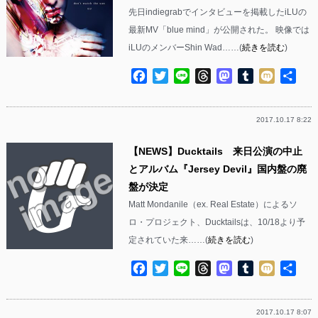
先日indiegrabでインタビューを掲載したiLUの
最新MV「blue mind」が公開された。 映像では
iLUのメンバーShin Wad……(
続きを読む
)
Facebook
Twitter
Line
Threads
Mastodon
Tumblr
Mixi
共
有
2017.10.17 8:22
【NEWS】Ducktails 来日公演の中止
とアルバム『Jersey Devil』国内盤の廃
盤が決定
Matt Mondanile（ex. Real Estate）によるソ
ロ・プロジェクト、Ducktailsは、10/18より予
定されていた来……(
続きを読む
)
Facebook
Twitter
Line
Threads
Mastodon
Tumblr
Mixi
共
有
2017.10.17 8:07