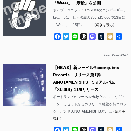
「Water」「潮騒」を公開
ポップ・ユニット Caro kissaのコンポーザー、
takahiroは、個人名義のSoundCloudで13日に
「Water」、15日に「……(
続きを読む
)
Facebook
Twitter
Line
Threads
Mastodon
Tumblr
Mixi
共
有
2017.10.15 16:27
【NEWS】新レーベルReconquista
Records リリース第1弾
AINOTAMENISHIS 3rdアルバム
『XLISIS』11/8リリース
ポートランドのレーベルHoly Mountainやギュ
ーン・カセットからのリリース経験を持つロッ
ク・バンド AINOTAMENISHISの3……(
続きを
読む
)
Facebook
Twitter
Line
Threads
Mastodon
Tumblr
Mixi
共