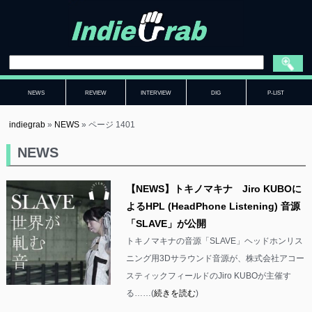
NEWS
REVIEW
INTERVIEW
DIG
P-LIST
indiegrab
»
NEWS
»
ページ 1401
NEWS
【NEWS】トキノマキナ Jiro KUBOに
よるHPL (HeadPhone Listening) 音源
「SLAVE」が公開
トキノマキナの音源「SLAVE」ヘッドホンリス
ニング用3Dサラウンド音源が、株式会社アコー
スティックフィールドのJiro KUBOが主催す
る……(
続きを読む
)