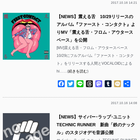
2017.10.16 14:21
【NEWS】震える舌 10/29リリースの
アルバム『ファースト・コンタクト』よ
りMV「震える舌・フロム・アウタース
ペース」を公開
[MV]震える舌・フロム・アウタースペース
10/29にフルアルバム『ファースト・コンタク
ト』をリリースする人間とVOCALOIDによる
hi……(
続きを読む
)
Facebook
Twitter
Line
Threads
Mastodon
Tumblr
Mixi
共
有
2017.10.16 14:08
【NEWS】サイバー･ラップ･ユニット
TECHNIC RUNNER 新曲「鉄のナック
ル」のスタジオデモ音源公開