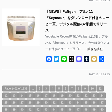
2017.10.14 18:55
【NEWS】Paffgen アルバム
『Seymour』をダウンロード付きのコー
ヒー豆、デジタル配信の2形態でリリー
ス
Vegetable Record所属のPaffgenは13日、アル
バム『Seymour』をリリース。 今作はダウンロ
ード付きのコーヒー豆「R……(
続きを読む
)
Facebook
Twitter
Line
Threads
Mastodon
Tumblr
Mixi
共
有
2017.10.14 18:45
Page 1401 of 1838
1
2
3
4
5
6
7
8
9
10
11
12
13
14
15
16
17
18
19
20
21
22
23
24
25
26
27
28
29
30
31
32
33
34
35
36
37
38
39
40
41
42
43
44
45
46
47
48
49
50