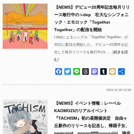
【NEWS】デビュー20周年記念毎月リリ
ース敢行中の i-dep 壮大なシンフォニ
ック・エモロック「Together
Together」の配信を開始
i-depによるシングル「Together Together」が
30日に配信を開始した。 デビュー20周年を記
念して毎月リリースを敢行中のi……(
続きを読
む
)
Facebook
Twitter
Line
Threads
Mastodon
Tumblr
Mixi
共
有
2024.11.30 12:00
【NEWS】イベント情報：レーベル
KAOMOZIのリアルイベント
『TACHISM』初の昼開催決定 自由ヶ
丘新作のリリースを記念し、帰国子女、
nemuigirl、pppppfffffuuuuuiiiii、諭吉