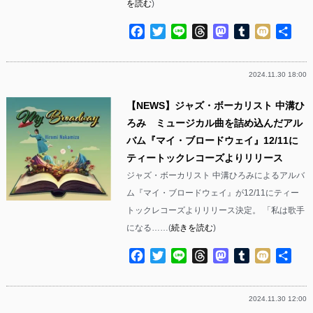
を読む
)
Facebook
Twitter
Line
Threads
Mastodon
Tumblr
Mixi
共
有
2024.11.30 18:00
【NEWS】ジャズ・ボーカリスト 中溝ひ
ろみ ミュージカル曲を詰め込んだアル
バム『マイ・ブロードウェイ』12/11に
ティートックレコーズよりリリース
ジャズ・ボーカリスト 中溝ひろみによるアルバ
ム『マイ・ブロードウェイ』が12/11にティー
トックレコーズよりリリース決定。 「私は歌手
になる……(
続きを読む
)
Facebook
Twitter
Line
Threads
Mastodon
Tumblr
Mixi
共
有
2024.11.30 12:00