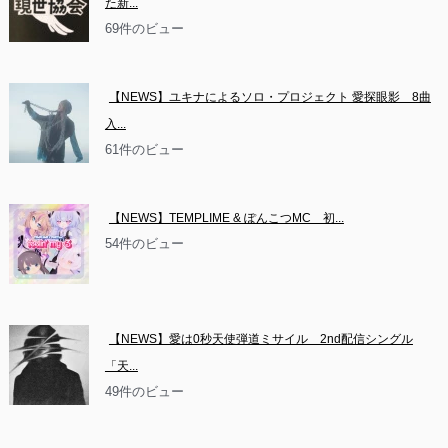
た新...
69件のビュー
【NEWS】ユキナによるソロ・プロジェクト 愛探眼影　8曲
入...
61件のビュー
【NEWS】TEMPLIME & ぽんこつMC　初...
54件のビュー
【NEWS】愛は0秒天使弾道ミサイル　2nd配信シングル
「天...
49件のビュー