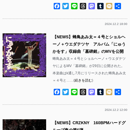
Facebook
Twitter
Line
Threads
Mastodon
Tumblr
Mixi
共
有
2024.12.2 18:00
【NEWS】蜂鳥あみ太＝４号とショルヘ
ーノ＋ウエダテツヤ アルバム「にゅう
かをす」収録曲「墓碑銘」のMVを公開
蜂鳥あみ太＝４号とショルヘーノ＋ウエダテツ
ヤによるMV「墓碑銘」が29日に公開された。
本楽曲はk通し7月にリリースされた蜂鳥あみ太
＝４号と……(
続きを読む
)
Facebook
Twitter
Line
Threads
Mastodon
Tumblr
Mixi
共
有
2024.12.2 12:00
【NEWS】CRZKNY 160BPMハードグ
ルーブ集の第6弾