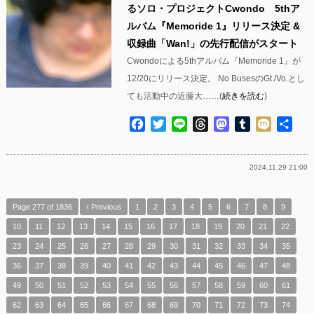
るソロ・プロジェクトCwondo 5thア
ルバム『Memoride 1』リリース決定 &
収録曲「Wan!」の先行配信がスタート
Cwondoによる5thアルバム『Memoride 1』が
12/20にリリース決定。 No BusesのGt./Vo.とし
ても活動中の近藤大……(
続きを読む
)
Facebook
Twitter
Line
Threads
Mastodon
Tumblr
Mixi
共
有
2024.11.29 21:00
Page 277 of 1836
‹ Previous
1
2
3
4
5
6
7
8
9
10
11
12
13
14
15
16
17
18
19
20
21
22
23
24
25
26
27
28
29
30
31
32
33
34
35
36
37
38
39
40
41
42
43
44
45
46
47
48
49
50
51
52
53
54
55
56
57
58
59
60
61
62
63
64
65
66
67
68
69
70
71
72
73
74