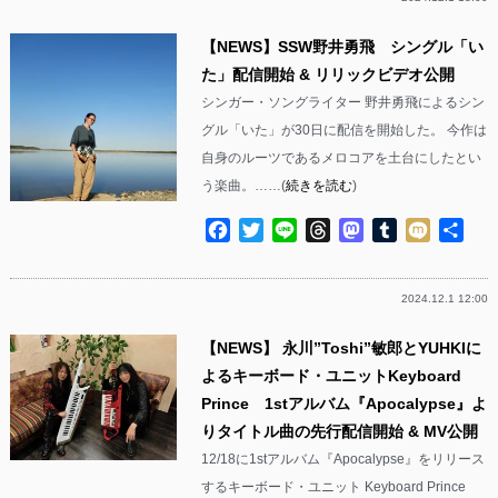
【NEWS】SSW野井勇飛 シングル「い
た」配信開始 & リリックビデオ公開
シンガー・ソングライター 野井勇飛によるシン
グル「いた」が30日に配信を開始した。 今作は
自身のルーツであるメロコアを土台にしたとい
う楽曲。……(
続きを読む
)
Facebook
Twitter
Line
Threads
Mastodon
Tumblr
Mixi
共
有
2024.12.1 12:00
【NEWS】 永川”Toshi”敏郎とYUHKIに
よるキーボード・ユニットKeyboard
Prince 1stアルバム『Apocalypse』よ
りタイトル曲の先行配信開始 & MV公開
12/18に1stアルバム『Apocalypse』をリリース
するキーボード・ユニット Keyboard Prince