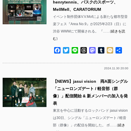
henrytennis、バスクのスポーツ、
MellMell、CARATORIUM
イベント制作団体V.V.Mofによる新たな都市型音
楽フェス『Area No.9』が2025年2/23（日）に
渋谷 WWWにて開催される。 『……(
続きを読
む
)
Facebook
Twitter
Line
Threads
Mastodon
Tumblr
Mixi
共
有
2024.11.30 20:00
【NEWS】jasui vision 両A面シングル
「ニューロンズデート / 軽音部（群
像）」配信開始 & 新メンバーの加入を発
表
東京を中心に活動するロックバンド jasui vision
は30日、シングル「ニューロンズデート / 軽音
部（群像）」の配信を開始した。 ボ……(
続き