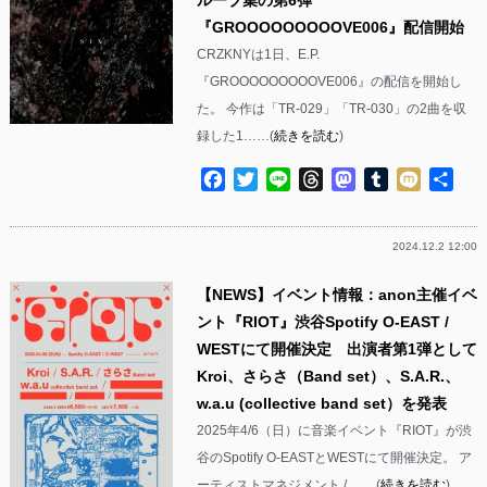
『GROOOOOOOOOVE006』配信開始
CRZKNYは1日、E.P.
『GROOOOOOOOOVE006』の配信を開始し
た。 今作は「TR-029」「TR-030」の2曲を収
録した1……(
続きを読む
)
Facebook
Twitter
Line
Threads
Mastodon
Tumblr
Mixi
共
有
2024.12.2 12:00
【NEWS】イベント情報：anon主催イベ
ント『RIOT』渋谷Spotify O-EAST /
WESTにて開催決定 出演者第1弾として
Kroi、さらさ（Band set）、S.A.R.、
w.a.u (collective band set）を発表
2025年4/6（日）に音楽イベント『RIOT』が渋
谷のSpotify O-EASTとWESTにて開催決定。 ア
ーティストマネジメント / ……(
続きを読む
)