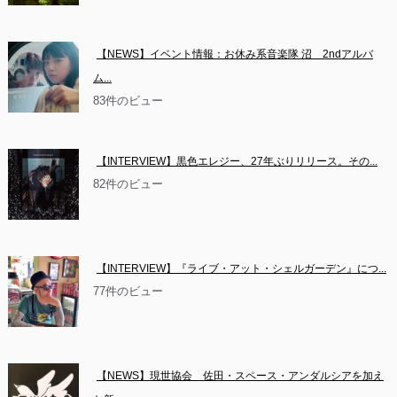
【NEWS】イベント情報：お休み系音楽隊 沼　2ndアルバ
ム...
83件のビュー
【INTERVIEW】黒色エレジー、27年ぶりリリース。その...
82件のビュー
【INTERVIEW】『ライブ・アット・シェルガーデン』につ...
77件のビュー
【NEWS】現世協会　佐田・スペース・アンダルシアを加え