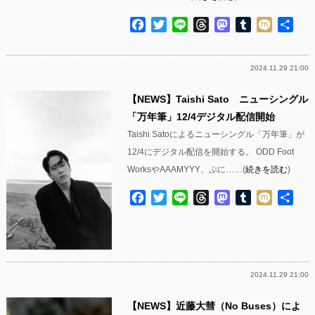
Facebook
Twitter
Line
Threads
Mastodon
Tumblr
Mixi
共
有
2024.11.29 21:00
【NEWS】Taishi Sato ニューシングル
「万年筆」12/4デジタル配信開始
Taishi Satoによるニューシングル「万年筆」が
12/4にデジタル配信を開始する。 ODD Foot
WorksやAAAMYYY、ぷに……(
続きを読む
)
Facebook
Twitter
Line
Threads
Mastodon
Tumblr
Mixi
共
有
2024.11.29 21:00
【NEWS】近藤大彗（No Buses）によ