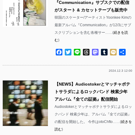
『Communication』サブスクでの配信
がスタート & カセットテープも販売中
韓国のスケーター/アーティストYoonkee Kimの
最新アルバム『Communication』が12/3にサブ
スクリプションを含む各種サー……(
続きを読
む
)
Facebook
Twitter
Line
Threads
Mastodon
Tumblr
Mixi
共
有
2024.12.3 12:00
【NEWS】Audiostokerとマッチャポテ
トサラダによるロックバンド 検索少年
アルバム『全ての証拠』配信開始
Audiostokerとマッチャポテトサラダによるロッ
クバンド 検索少年は、アルバム『全ての証拠』
の配信を開始した。 今作はotoChfto……(
続きを
読む
)