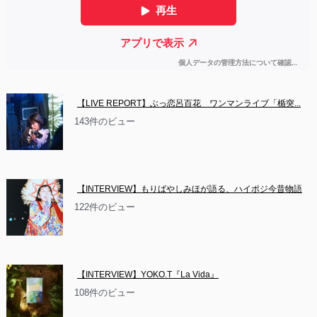
【LIVE REPORT】ぶっ恋呂百花　ワンマンライブ「楯突...
143件のビュー
【INTERVIEW】もりばやしみほが語る、ハイポジ今昔物語
122件のビュー
【INTERVIEW】YOKO.T『La Vida』
108件のビュー