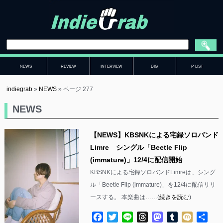
NEWS
REVIEW
INTERVIEW
DIG
P-LIST
indiegrab
»
NEWS
»
ページ 277
NEWS
【NEWS】KBSNKによる宅録ソロバンド
Limre シングル「Beetle Flip
(immature)」12/4に配信開始
KBSNKによる宅録ソロバンドLimreは、シング
ル「Beetle Flip (immature)」を12/4に配信リリ
ースする。 本楽曲は……(
続きを読む
)
Facebook
Twitter
Line
Threads
Mastodon
Tumblr
Mixi
共