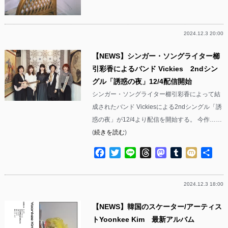
有
2024.12.3 20:00
【NEWS】シンガー・ソングライター櫛
引彩香によるバンド Vickies 2ndシン
グル「誘惑の夜」12/4配信開始
シンガー・ソングライター櫛引彩香によって結
成されたバンド Vickiesによる2ndシングル「誘
惑の夜」が12/4より配信を開始する。 今作……
(
続きを読む
)
Facebook
Twitter
Line
Threads
Mastodon
Tumblr
Mixi
共
有
2024.12.3 18:00
【NEWS】韓国のスケーター/アーティス
トYoonkee Kim 最新アルバム