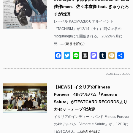
佳作/men、佐々木虚像 feat. ぎゅうたろ
すが出演
レーベル KAOMOZIのリアルイベント
『TACHISM』が12/14（土）に阿佐ヶ谷の
mogumoguにて開催される。 2022年9月に
発……(
続きを読む
)
Facebook
Twitter
Line
Threads
Mastodon
Tumblr
Mixi
共
有
2024.11.29 21:00
【NEWS】イタリアのFitness
Forever 4thアルバム『Amore e
Salute』がTESTCARD RECORDSより
カセットテープ化決定
イタリアのインディー・バンド Fitness Forever
の4thアルバム『Amore e Salute』が、12/13に
TESTCARD……(
続きを読む
)