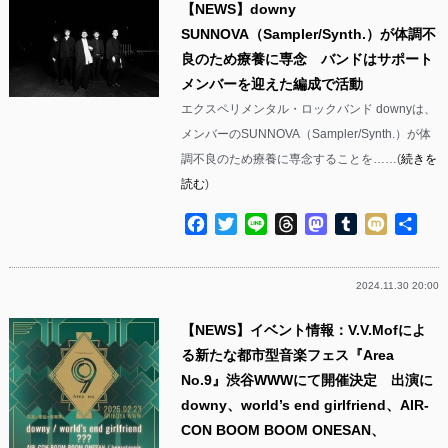
【NEWS】downy
SUNNOVA（Sampler/Synth.）が体調不
良のため療養に専念 バンドはサポート
メンバーを迎えた編成で活動
エクスペリメンタル・ロックバンド downyは、
メンバーのSUNNOVA（Sampler/Synth.）が体
調不良のため療養に専念することを……(
続きを
読む
)
Facebook
Twitter
Line
Threads
Mastodon
Tumblr
Mixi
共
有
2024.11.30 20:00
【NEWS】イベント情報：V.V.Mofによ
る新たな都市型音楽フェス『Area
No.9』渋谷WWWにて開催決定 出演に
downy、world’s end girlfriend、AIR-
CON BOOM BOOM ONESAN、