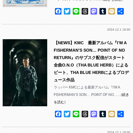
Facebook
Twitter
Line
Threads
Mastodon
Tumblr
Mixi
共
有
2024.12.1 19:00
【NEWS】KMC 最新アルバム『I’M A
FISHERMAN’S SON… POINT OF NO
RETURN』のサブスク配信がスタート
全曲O.N.O（THA BLUE HERB）による
ビート、THA BLUE HERBによるプロデ
ュース作品
ラッパー KMCによる最新アルバム『I’M A
FISHERMAN’S SON… POINT OF NO……(
続き
を読む
)
Facebook
Twitter
Line
Threads
Mastodon
Tumblr
Mixi
共
有
2024.12.1 18:00