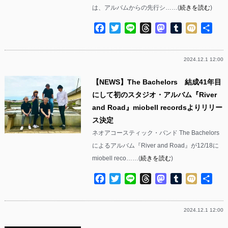
は、アルバムからの先行シ……(
続きを読む
)
Facebook
Twitter
Line
Threads
Mastodon
Tumblr
Mixi
共
有
2024.12.1 12:00
【NEWS】The Bachelors 結成41年目
にして初のスタジオ・アルバム『River
and Road』miobell recordsよりリリー
ス決定
ネオアコースティック・バンド The Bachelors
によるアルバム『River and Road』が12/18に
miobell reco……(
続きを読む
)
Facebook
Twitter
Line
Threads
Mastodon
Tumblr
Mixi
共
有
2024.12.1 12:00