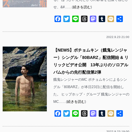
せ、&#……(
続きを読む
)
Facebook
Twitter
Line
Threads
Mastodon
Tumblr
Mixi
共
有
2022.9.23 21:00
【NEWS】ポチョムキン（餓鬼レンジャ
ー）シングル「80BARZ」配信開始 & リ
リックビデオ公開 13年ぶりのソロアル
バムからの先行配信第2弾
餓鬼レンジャーのMC ポチョムキンによるシン
グル「80BARZ」が本日23日に配信を開始し
た。 ヒップホップ・グループ 餓鬼レンジャーの
MC……(
続きを読む
)
Facebook
Twitter
Line
Threads
Mastodon
Tumblr
Mixi
共
有
2022.9.23 19:00