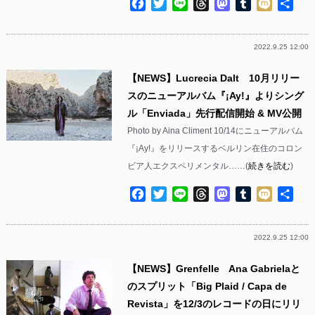
Facebook
Twitter
Line
Threads
Mastodon
Tumblr
Mixi
共
有
2022.9.25 12:00
【NEWS】Lucrecia Dalt 10月リリー
スのニューアルバム『¡Ay!』よりシング
ル「Enviada」先行配信開始 & MV公開
Photo by Aina Climent 10/14にニューアルバム
『¡Ay!』をリリースするベルリン在住のコロン
ビア人エクスペリメンタル……(
続きを読む
)
Facebook
Twitter
Line
Threads
Mastodon
Tumblr
Mixi
共
有
2022.9.25 12:00
【NEWS】Grenfelle Ana Gabrielaと
のスプリット「Big Plaid / Capa de
Revista」を12/3のレコードの日にリリ