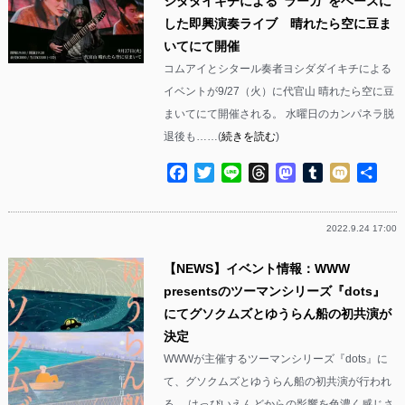
シダダイキチによる”ラーガ”をベースに
した即興演奏ライブ 晴れたら空に豆ま
いてにて開催
コムアイとシタール奏者ヨシダダイキチによる
イベントが9/27（火）に代官山 晴れたら空に豆
まいてにて開催される。 水曜日のカンパネラ脱
退後も……(
続きを読む
)
Facebook
Twitter
Line
Threads
Mastodon
Tumblr
Mixi
共
有
2022.9.24 17:00
【NEWS】イベント情報：WWW
presentsのツーマンシリーズ『dots』
にてグソクムズとゆうらん船の初共演が
決定
WWWが主催するツーマンシリーズ『dots』に
て、グソクムズとゆうらん船の初共演が行われ
る。 はっぴいえんどからの影響を色濃く感じさ