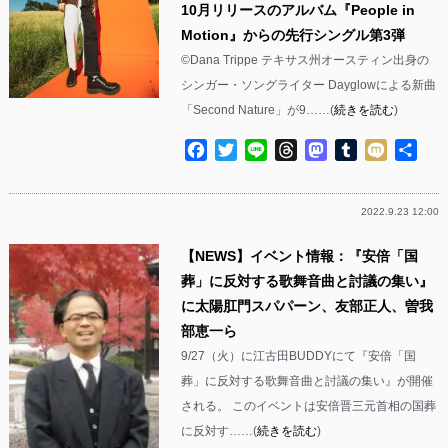
10月リリースのアルバム『People in
Motion』からの先行シングル第3弾
©︎Dana Trippe テキサス州オースティン出身の
シンガー・ソングライター Dayglowによる新曲
「Second Nature」が9……(
続きを読む
)
Facebook
Twitter
Line
Threads
Mastodon
Tumblr
Mixi
共
有
2022.9.23 12:00
【NEWS】イベント情報：『安倍「国
葬」に反対する歌舞音曲と討議の集い』
に太陽肛門スパパーン、友部正人、曽我
部恵一ら
9/27（火）に江古田BUDDYにて『安倍「国
葬」に反対する歌舞音曲と討議の集い』が開催
される。 このイベントは安倍晋三元首相の国葬
に反対す……(
続きを読む
)