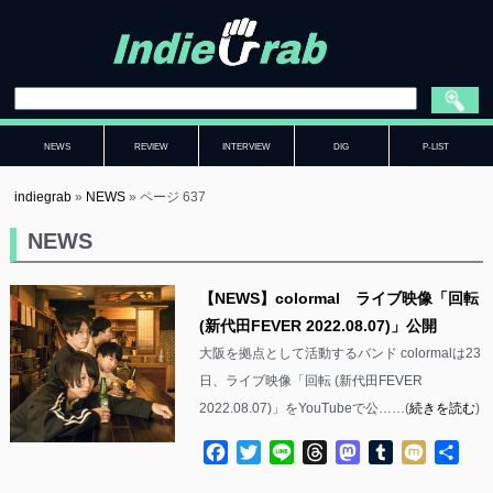
NEWS
REVIEW
INTERVIEW
DIG
P-LIST
indiegrab
»
NEWS
»
ページ 637
NEWS
【NEWS】colormal ライブ映像「回転
(新代田FEVER 2022.08.07)」公開
大阪を拠点として活動するバンド colormalは23
日、ライブ映像「回転 (新代田FEVER
2022.08.07)」をYouTubeで公……(
続きを読む
)
Facebook
Twitter
Line
Threads
Mastodon
Tumblr
Mixi
共
有