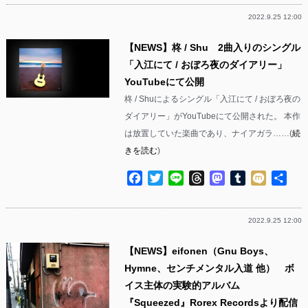
2022.9.25 12:00
【NEWS】柊 / Shu 2曲入りのシングル
「入江にて / おぼろ夜のダイアリー」
YouTubeにて公開
柊 / Shuによるシングル「入江にて / おぼろ夜の
ダイアリー」がYouTubeにて公開された。 本作
は放置していた楽曲であり、ナイアガラ……(
続
きを読む
)
Facebook
Twitter
Line
Threads
Mastodon
Tumblr
Mixi
共
有
2022.9.25 12:00
【NEWS】eifonen（Gnu Boys、
Hymne、センチメンタル入道 他） ボ
イス主体の実験的アルバム
『Squeezed』Rorex Recordsより配信