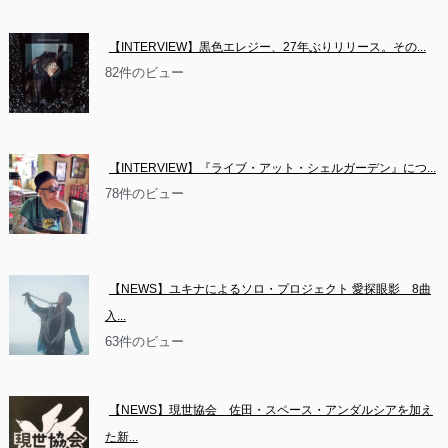
【INTERVIEW】黒色エレジー、27年ぶりリリース。その...
82件のビュー
【INTERVIEW】『ライブ・アット・シェルガーデン』につ...
78件のビュー
【NEWS】ユキナによるソロ・プロジェクト 愛探眼影　8曲
入...
63件のビュー
【NEWS】現世協会　佐田・スペース・アンダルシアを加え
た新...