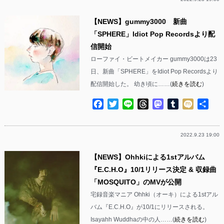
【NEWS】gummy3000 新曲
「SPHERE」Idiot Pop Recordsより配
信開始
ローファイ・ビートメイカー gummy3000は23
日、新曲「SPHERE」をIdiot Pop Recordsより
配信開始した。 幼き頃に……(
続きを読む
)
Facebook
Twitter
Line
Threads
Mastodon
Tumblr
Mixi
共
有
2022.9.23 19:00
【NEWS】Ohhkiによる1stアルバム
『E.C.H.O』10/1リリース決定 & 収録曲
「MOSQUITO」のMVが公開
宅録音楽マニア Ohhki（オーキ）による1stアル
バム『E.C.H.O』が10/1にリリースされる。
Isayahh Wuddhaの中の人……(
続きを読む
)