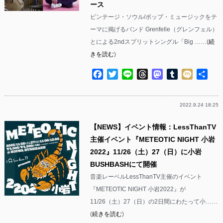
ース
ビンテージ・ソウル/ポップ・ミュージックをテ
ーマに掲げるバンド Grenfelle（グレンフェル）
とによる2ndスプリットシングル「Big ……(
続
きを読む
)
Facebook
Twitter
Line
Threads
Mastodon
Tumblr
Mixi
共
有
2022.9.24 18:25
【NEWS】イベント情報：LessThanTV
主催イベント『METEOTIC NIGHT 小岩
2022』11/26（土）27（日）に小岩
BUSHBASHにて開催
音楽レーベルLessThanTV主催のイベント
『METEOTIC NIGHT 小岩2022』が
11/26（土）27（日）の2日間にわたって小……
(
続きを読む
)