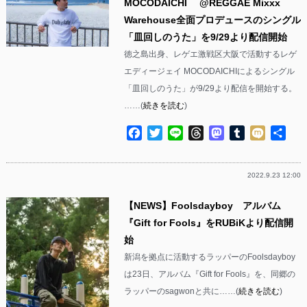
MOCODAICHI @REGGAE Mixxx
Warehouse全面プロデュースのシングル
「皿回しのうた」を9/29より配信開始
徳之島出身、レゲエ激戦区大阪で活動するレゲ
エディージェイ MOCODAICHIによるシングル
「皿回しのうた」が9/29より配信を開始する。
……(
続きを読む
)
Facebook
Twitter
Line
Threads
Mastodon
Tumblr
Mixi
共
有
2022.9.23 12:00
【NEWS】Foolsdayboy アルバム
『Gift for Fools』をRUBiKより配信開
始
新潟を拠点に活動するラッパーのFoolsdayboy
は23日、アルバム『Gift for Fools』を、同郷の
ラッパーのsagwonと共に……(
続きを読む
)