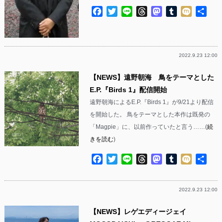
Facebook
Twitter
Line
Threads
Mastodon
Tumblr
Mixi
共
有
2022.9.23 12:00
【NEWS】遠野朝海 鳥をテーマとした
E.P.『Birds 1』配信開始
遠野朝海によるE.P.『Birds 1』が9/21より配信
を開始した。 鳥をテーマとした本作は既発の
「Magpie」に、以前作っていたと言う……(
続
きを読む
)
Facebook
Twitter
Line
Threads
Mastodon
Tumblr
Mixi
共
有
2022.9.23 12:00
【NEWS】レゲエディージェイ