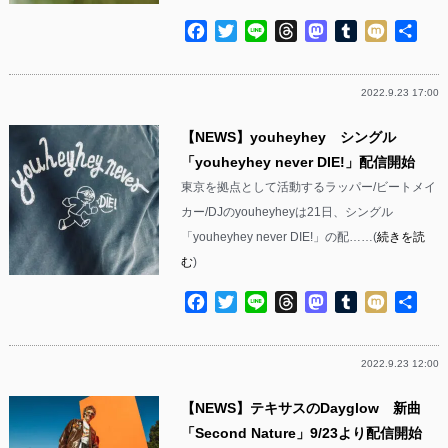
Facebook
Twitter
Line
Threads
Mastodon
Tumblr
Mixi
共
有
2022.9.23 17:00
【NEWS】youheyhey シングル
「youheyhey never DIE!」配信開始
東京を拠点として活動するラッパー/ビートメイ
カー/DJのyouheyheyは21日、シングル
「youheyhey never DIE!」の配……(
続きを読
む
)
Facebook
Twitter
Line
Threads
Mastodon
Tumblr
Mixi
共
有
2022.9.23 12:00
【NEWS】テキサスのDayglow 新曲
「Second Nature」9/23より配信開始