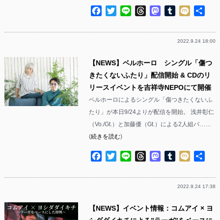
Facebook
Twitter
Line
Threads
Mastodon
Tumblr
Mixi
共
有
2022.9.24 18:00
【NEWS】ベルホーロ シングル「傷つ
きたくないふたり」配信開始 & CDのリ
リースイベントを吉祥寺NEPOにて開催
ベルホーロによるシングル「傷つきたくないふ
たり」が本日9/24よりが配信を開始。 浅井彰仁
（Vo./Gt.）と加藤優（Gt.）による2人組バ……
(
続きを読む
)
Facebook
Twitter
Line
Threads
Mastodon
Tumblr
Mixi
共
有
2022.9.24 17:38
【NEWS】イベント情報：コムアイ × ヨ