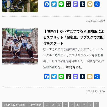
Facebook
Twitter
Line
Threads
Mastodon
Tumblr
Mixi
共
有
2022.9.23 12:00
【NEWS】ゆ〜すほすてる & 超右腕によ
るスプリット『超宿屋』サブスクでの配
信をスタート
ゆ〜すほすてると超右腕によるスプリット・シ
ングル『超宿屋』サブスクリプションを含む各
種サービスでの配信を開始した。 関西を中心に
活動の裾野を……(
続きを読む
)
Facebook
Twitter
Line
Threads
Mastodon
Tumblr
Mixi
共
有
2022.9.23 12:00
Page 637 of 1838
‹ Previous
1
2
3
4
5
6
7
8
9