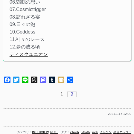
06.鵼鵺の想い
07.Cosmictrigger
08.訪れざる宴
09.日々の泡
10.Goddess
11.神々のレース
12.夢の成る頃
ディスクユニオン
Facebook
Twitter
Line
Threads
Mastodon
Tumblr
Mixi
共
有
1
2
2021.1.17 12:00
カテゴリ：
INTERVIEW
,
PU3_
タグ：
ichiroh
,
JAPAN
,
rock
,
イトケン
,
黒色エレジー