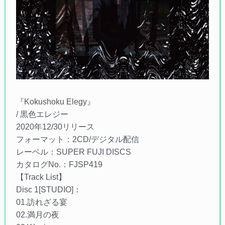
『Kokushoku Elegy』
/ 黒色エレジー
2020年12/30リリース
フォーマット：2CD/デジタル配信
レーベル：SUPER FUJI DISCS
カタログNo.：FJSP419
【Track List】
Disc 1[STUDIO]：
01.訪れざる宴
02.満月の夜