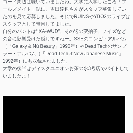
コード周辺は聴いていましたね。大学に入学したころ「フ
ールズメイト」誌に、吉田達也さんがスタッフ募集してい
たのを見て応募しました。それでRUINSやYBO2のライブは
スタッフとして帯同してました。
自分のバンドは“IXA-WUD”、その辺の変拍子、ノイズなど
の音に影響受けた感じですねー。SSEのコンピ・アルバム
（「Galaxy & Nū Beauty」1990年）やDead Techのサンプ
ラー・アルバム（「Dead Tech 3:New Japanese Music」
1992年）にも収録されました。
大学の後半はディスクユニオンお茶の水3号店でバイトして
いましたよ！