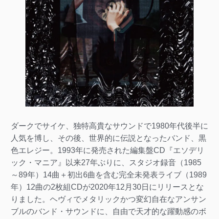
ダークでサイケ、独特高貴なサウンドで1980年代後半に
人気を博し、その後、世界的に伝説となったバンド、黒
色エレジー。1993年に発売された編集盤CD『エソデリ
ック・マニア』以来27年ぶりに、スタジオ録音（1985
～89年）14曲＋初出6曲を含む完全未発表ライブ（1989
年）12曲の2枚組CDが2020年12月30日にリリースとな
りました。ヘヴィでメタリックかつ変幻自在なアンサン
ブルのバンド・サウンドに、自由で天才的な躍動感のボ