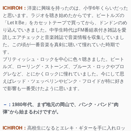
ICHIROH：
洋楽に興味を持ったのは、小学6年くらいだった
と思います。ラジオを聴き始めたからです。ビートルズの
「Let It Be」をカセットテープで買ってから、ドンドンのめ
り込んでいきました。中学生時代はFM番組表付き雑誌を愛
読しエアチェックと音楽雑誌で音楽情報を収集していまし
た。この頃が一番音楽を真剣に聴いて憧れていた時期で
す。
ブリティッシュ・ロックを中心に色々聴きました。ビート
ルズ、ローリング・ストーンズ、ブルース・ロックやプロ
グレなど、とにかくロックに憧れていました。今にして思
えばレッド・ツェッペリンやピンク・フロイドが特に好き
で影響も一番受けたように思います。
－：
1980年代、まず地元の岡山で、パンク・バンド“肉
弾”から始まるわけですが。
ICHIROH：
高校生になるとエレキ・ギターを手に入れロッ