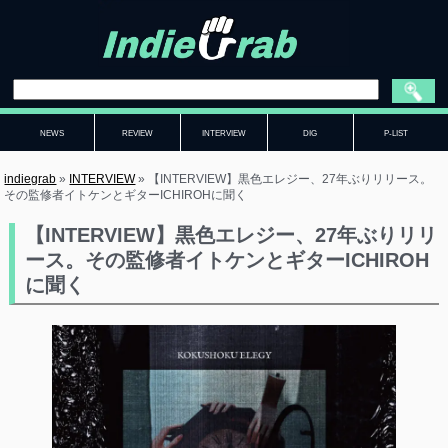
NEWS
REVIEW
INTERVIEW
DIG
P-LIST
indiegrab
»
INTERVIEW
»
【INTERVIEW】黒色エレジー、27年ぶりリリース。
その監修者イトケンとギターICHIROHに聞く
【INTERVIEW】黒色エレジー、27年ぶりリリ
ース。その監修者イトケンとギターICHIROH
に聞く