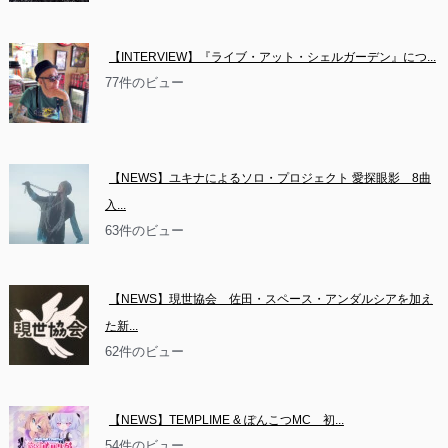
【INTERVIEW】『ライブ・アット・シェルガーデン』につ...
77件のビュー
【NEWS】ユキナによるソロ・プロジェクト 愛探眼影　8曲
入...
63件のビュー
【NEWS】現世協会　佐田・スペース・アンダルシアを加え
た新...
62件のビュー
【NEWS】TEMPLIME & ぽんこつMC　初...
54件のビュー