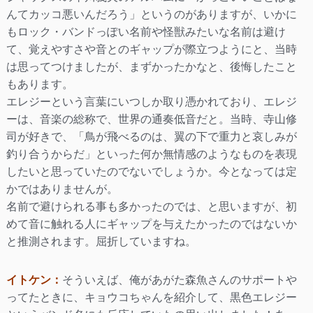
んてカッコ悪いんだろう」というのがありますが、いかに
もロック・バンドっぽい名前や怪獣みたいな名前は避け
て、覚えやすさや音とのギャップが際立つようにと、当時
は思ってつけましたが、まずかったかなと、後悔したこと
もあります。
エレジーという言葉にいつしか取り憑かれており、エレジ
ーは、音楽の総称で、世界の通奏低音だと。当時、寺山修
司が好きで、「鳥が飛べるのは、翼の下で重力と哀しみが
釣り合うからだ」といった何か無情感のようなものを表現
したいと思っていたのでないでしょうか。今となっては定
かではありませんが。
名前で避けられる事も多かったのでは、と思いますが、初
めて音に触れる人にギャップを与えたかったのではないか
と推測されます。屈折していますね。
イトケン：
そういえば、俺があがた森魚さんのサポートや
ってたときに、キョウコちゃんを紹介して、黒色エレジー