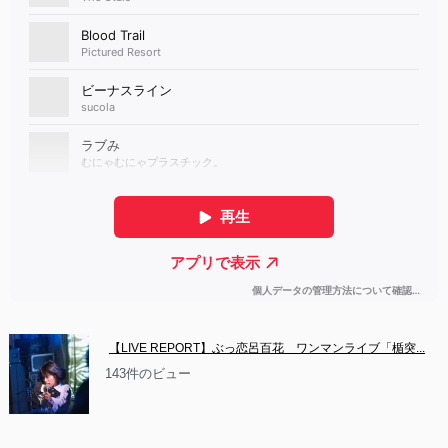
【LIVE REPORT】ぶっ恋呂百花　ワンマンライブ「楯突...
143件のビュー