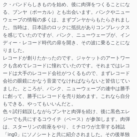
ク・バンドらしきものを始め、後に肉弾をつくることにな
る、ブンヤ（ボーカル）とも出会います。パンクやニュー
ウェーブの情報の多くは、まずブンヤからもたらされまし
た。当時は、日本語のロックに抵抗がありコンプレックス
を感じていたのですが、パンク、ニューウェーブが、イン
ディー・レコード時代の扉を開き、その波に乗ることにな
りました。
レコードが創りたかったのです。ジャケットのアートワー
クも含めてレコードに憧れていたのです。それまではレコ
ードは大手のレコード会社がつくるもので、まずレコード
会社の眼鏡にかなう音楽でなければならないと皆信じてい
ました。ところが、パンク、ニューウェーブの連中は勝手
に創って、勝手にレコードを売り始めます。これなら自分
もできる。やってもいいんだと。
色々試行錯誤しながらブンヤと肉弾を続け、後に黒色エレ
ジーでも共にするコウイチ（ベース）が参加します。肉弾
は、スターリンの前座をやり、ミチロウが主宰する雑誌
「ing0」にソノシートと共に紹介されました。その後単独