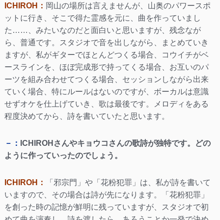
ICHIROH：
岡山の場所は言えませんが、山奥のパワースポ
ットに行き、そこで得た霊感を元に、曲を作っていまし
た……、みたいなのだと面白いと思いますが、残念なが
ら、普通です。スタジオで音を出しながら、まとめていき
ますが、私がギターでほとんどつくる場合、コウイチがベ
ースラインを、ほぼ完成形で持ってくる場合、お互いのパ
ーツを組み合わせてつくる場合、セッションしながら出来
ていく場合、特にルールはないのですが、ボーカルは意識
せずオケを仕上げていき、歌は最後です。メロディをある
程度決めてから、詩を書いていたと思います。
－：
ICHIROHさんやキョウコさんの歌詩が独特です。どの
ように作っていったのでしょう。
ICHIROH：
「邪宗門」や「花粉犯罪」は、私が詩を書いて
いますので、その場合は詩が先になります。「花粉犯罪」
を創った時の記憶が鮮明に残っていますが、スタジオで初
めて曲を演奏し、詩を渡したら、あろうことか一発で決め