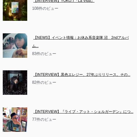
【INTERVIEW】YOKO.T『La Vida』
108件のビュー
【NEWS】イベント情報：お休み系音楽隊 沼　2ndアルバ
ム...
83件のビュー
【INTERVIEW】黒色エレジー、27年ぶりリリース。その...
82件のビュー
【INTERVIEW】『ライブ・アット・シェルガーデン』につ...
77件のビュー