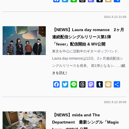
有
2021.5.12 21:00
【NEWS】Laura day romance 2ヶ月
連続配信シングルリリース第1弾
「fever」配信開始 & MV公開
東京を中心に活動中のギターポップバンド、
Laura day romanceは12日、2ヶ月連続配信シ
ングルリリースを発表。 第1弾となるシ……(
続
きを読む
)
Facebook
Twitter
Line
Threads
Mastodon
Tumblr
Mixi
共
有
2021.5.12 20:00
【NEWS】miida and The
Department 最新シングル「Magic