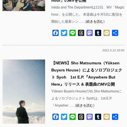
hour」のMVを公開
miida and The Departmentは12日、MV「Magic
hour」を公開した。 本楽曲は今月5日に配信を
開始した最新シン……(
続きを読む
)
Facebook
Twitter
Line
Threads
Mastodon
Tumblr
Mixi
共
有
2021.5.12 20:00
【NEWS】Sho Matsumura（Yüksen
Buyers House）によるソロプロジェク
ト Syoh 1st E.P.『Anywhere But
Here』リリース & 表題曲のMV公開
Yüksen Buyers HouseのVo.Sho Matsumuraに
よるソロプロジェクト Syohは、1st E.P.
『Anywher……(
続きを読む
)
Facebook
Twitter
Line
Threads
Mastodon
Tumblr
Mixi
共
有