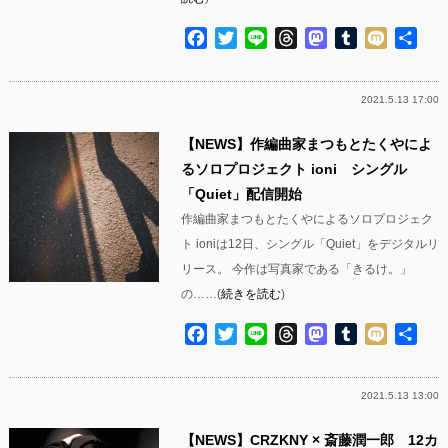
Facebook
Twitter
Line
Threads
Mastodon
Tumblr
Mixi
共
有
2021.5.13 17:00
【NEWS】作編曲家まつもとたくやによ
るソロプロジェクト ioni シングル
「Quiet」配信開始
作編曲家まつもとたくやによるソロプロジェク
ト ioniは12日、シングル「Quiet」をデジタルリ
リース。 今作は写真家である「きるけ。」
の……(
続きを読む
)
Facebook
Twitter
Line
Threads
Mastodon
Tumblr
Mixi
共
有
2021.5.13 13:00
【NEWS】CRZKNY × 斎藤潤一郎 12カ