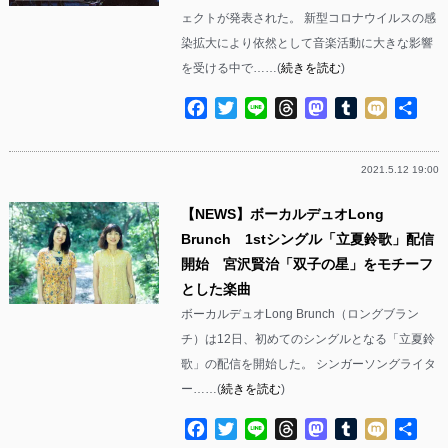
ェクトが発表された。 新型コロナウイルスの感
染拡大により依然として音楽活動に大きな影響
を受ける中で……(
続きを読む
)
Facebook
Twitter
Line
Threads
Mastodon
Tumblr
Mixi
共
有
2021.5.12 19:00
【NEWS】ボーカルデュオLong
Brunch 1stシングル「立夏鈴歌」配信
開始 宮沢賢治「双子の星」をモチーフ
とした楽曲
ボーカルデュオLong Brunch（ロングブラン
チ）は12日、初めてのシングルとなる「立夏鈴
歌」の配信を開始した。 シンガーソングライタ
ー……(
続きを読む
)
Facebook
Twitter
Line
Threads
Mastodon
Tumblr
Mixi
共