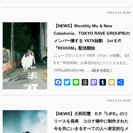
有
2021.5.12 18:00
【NEWS】Monthly Mu & New
Caledonia、TOKYO RAVE GROUPIEの
メンバー擁する YATA始動 1st E.P.
『ROOOM』配信開始
ニュープロジェクト YATA（ヤタ）が始動。 1st
E.P.『ROOOM』が本日5/12にリリースされた。
YATAはMonthly Mu……(
続きを読む
)
Facebook
Twitter
Line
Threads
Mastodon
Tumblr
Mixi
共
有
2021.5.12 18:00
【NEWS】大和田慧 E.P.『LIFE』のリ
リースを発表 コロナ禍中に制作された
今を共にいきるすべての人へ肯定的なメ