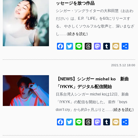
ッセージを放つ作品
シンガー・ソングライターの大和田慧（おおわ
だけい）は、E.P.『LIFE』を6/3にリリースす
る。 やさしくソウルフルな歌声と、深いまなざ
し……(
続きを読む
)
Facebook
Twitter
Line
Threads
Mastodon
Tumblr
Mixi
共
有
2021.5.12 18:00
【NEWS】シンガー michel ko 新曲
「IYKYK」デジタル配信開始
⽇系台湾⼈シンガー michel koは12日、新曲
「IYKYK」の配信を開始した。 前作「boys
donʼt cry」から約3ヶ⽉ぶりと……(
続きを読む
)
Facebook
Twitter
Line
Threads
Mastodon
Tumblr
Mixi
共
有