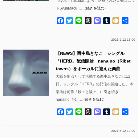
Telyoshi Yasudaによって結成された音楽ユニッ
トSyunMacu……(
続きを読む
)
Facebook
Twitter
Line
Threads
Mastodon
Tumblr
Mixi
共
有
2021.5.12 13:00
【NEWS】西中島きなこ シングル
「HERB」配信開始 nanaino（Ribet
towns）をボーカルに迎えた楽曲
大阪を拠点として活動する西中島きなこは12
日、シングル「HERB」の配信を開始した。 本
楽曲は前作「段々と淡々」に引き続き
nanaino（R……(
続きを読む
)
Facebook
Twitter
Line
Threads
Mastodon
Tumblr
Mixi
共
有
2021.5.12 12:00