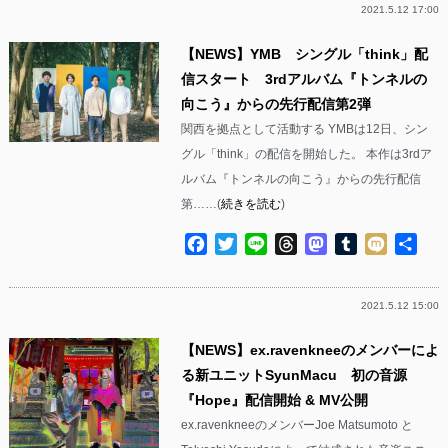
2021.5.12 17:00
【NEWS】YMB シングル「think」配
信スタート 3rdアルバム『トンネルの
向こう』からの先行配信第2弾
関西を拠点として活動する YMBは12日、シン
グル「think」の配信を開始した。 本作は3rdア
ルバム『トンネルの向こう』からの先行配信
第……(
続きを読む
)
Facebook
Twitter
Line
Threads
Mastodon
Tumblr
Mixi
共
有
2021.5.12 15:00
【NEWS】ex.ravenkneeのメンバーによ
る新ユニットSyunMacu 初の音源
『Hope』配信開始 & MV公開
ex.ravenkneeのメンバーJoe Matsumoto と