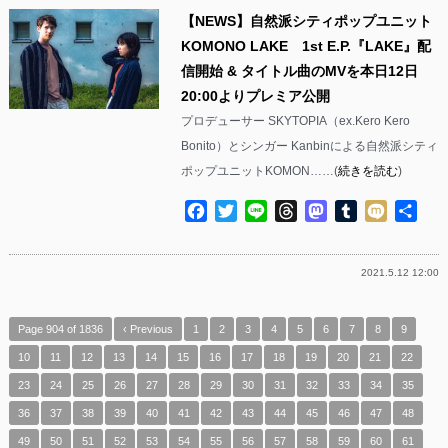
【NEWS】自然派シティポップユニット
KOMONO LAKE 1st E.P.『LAKE』配
信開始 & タイトル曲のMVを本日12日
20:00よりプレミア公開
プロデューサー SKYTOPIA（ex.Kero Kero
Bonito）とシンガー Kanbinによる自然派シティ
ポップユニットKOMON……(
続きを読む
)
Facebook
Twitter
Line
Threads
Mastodon
Tumblr
Mixi
共
有
2021.5.12 12:00
Page 904 of 1836
‹ Previous
1
2
3
4
5
6
7
8
9
10
11
12
13
14
15
16
17
18
19
20
21
22
23
24
25
26
27
28
29
30
31
32
33
34
35
36
37
38
39
40
41
42
43
44
45
46
47
48
49
50
51
52
53
54
55
56
57
58
59
60
61