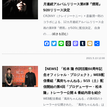
月連続アルバムリリース第8弾『煙雨』
5/20リリース決定
CRZKNY（クレイジーケニー）× 斎藤潤一郎の
コラボによる、12カ月連続アルバムリリース企
画の第8弾『煙雨』が5/20に配信決定。 自身
の……(
続きを読む
)
Facebook
Twitter
Line
Threads
Mastodon
Tumblr
Mixi
共
有
2021.5.13 12:00
【NEWS】「松本 隆 作詞活動50周年記
念オフィシャル・プロジェクト」WEB配
信番組「風街ちゃんねる」5/15（土）配
信開始の第4回「プロデューサー・松本
隆」トレーラー公開 & 番組内容を紹介
WEB配信番組「風街ちゃんねる」の第4回のト
レーラーが公開された。 「風街ちゃんねる」は