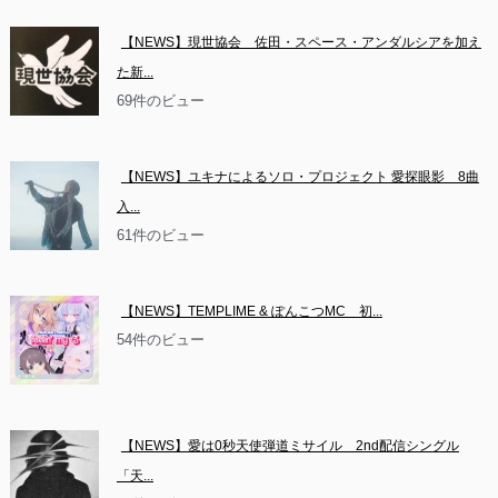
【NEWS】現世協会　佐田・スペース・アンダルシアを加え
た新...
69件のビュー
【NEWS】ユキナによるソロ・プロジェクト 愛探眼影　8曲
入...
61件のビュー
【NEWS】TEMPLIME & ぽんこつMC　初...
54件のビュー
【NEWS】愛は0秒天使弾道ミサイル　2nd配信シングル
「天...