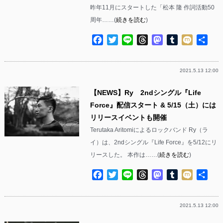
昨年11月にスタートした「松本 隆 作詞活動50
周年……(
続きを読む
)
Facebook
Twitter
Line
Threads
Mastodon
Tumblr
Mixi
共
有
2021.5.13 12:00
【NEWS】Ry 2ndシングル『Life
Force』配信スタート & 5/15（土）には
リリースイベントも開催
Terutaka Aritomiによるロックバンド Ry（ラ
イ）は、2ndシングル『Life Force』を5/12にリ
リースした。 本作は……(
続きを読む
)
Facebook
Twitter
Line
Threads
Mastodon
Tumblr
Mixi
共
有
2021.5.13 12:00