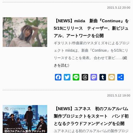
2021.5.12 20:00
【NEWS】miida 新曲『Continue』を
5/19にリリース ティーザー、新ビジュ
アル、アートワークを公開
ギタリスト/作曲家のマスダミズキによるプロジ
ェクト miidaは、新曲『Continue』を5/19にリ
リースすることを発表。 合わせて新ビ……(
続
きを読む
)
Facebook
Twitter
Line
Threads
Mastodon
Tumblr
Mixi
共
有
2021.5.12 19:00
【NEWS】ユアネス 初のフルアルバム
製作プロジェクトをスタート バンド初
となるクラウドファンディングを公開
ユアネスによる初のフルアルバムの製作プロジ