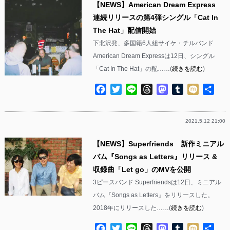
【NEWS】American Dream Express
連続リリースの第4弾シングル「Cat In
The Hat」配信開始
下北沢発、多国籍6人組サイケ・チルバンド
American Dream Expressは12日、シングル
「Cat In The Hat」の配……(
続きを読む
)
Facebook
Twitter
Line
Threads
Mastodon
Tumblr
Mixi
共
有
2021.5.12 21:00
【NEWS】Superfriends 新作ミニアル
バム『Songs as Letters』リリース &
収録曲「Let go」のMVを公開
3ピースバンド Superfriendsは12日、ミニアル
バム『Songs as Letters』をリリースした。
2018年にリリースした……(
続きを読む
)
Facebook
Twitter
Line
Threads
Mastodon
Tumblr
Mixi
共