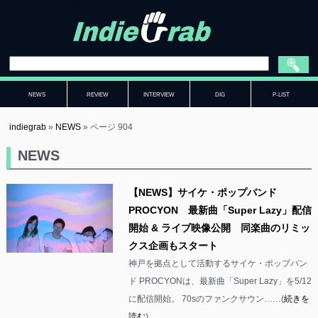
NEWS
REVIEW
INTERVIEW
DIG
P-LIST
indiegrab
»
NEWS
»
ページ 904
NEWS
【NEWS】サイケ・ポップバンド
PROCYON 最新曲「Super Lazy」配信
開始 & ライブ映像公開 同楽曲のリミッ
クス企画もスタート
神戸を拠点として活動するサイケ・ポップバン
ド PROCYONは、最新曲「Super Lazy」を5/12
に配信開始。 70sのファンクサウン……(
続きを
読む
)