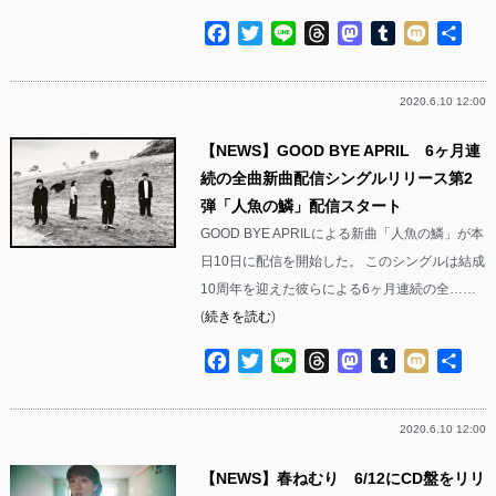
Facebook
Twitter
Line
Threads
Mastodon
Tumblr
Mixi
共
有
2020.6.10 12:00
【NEWS】GOOD BYE APRIL 6ヶ月連
続の全曲新曲配信シングルリリース第2
弾「人魚の鱗」配信スタート
GOOD BYE APRILによる新曲「人魚の鱗」が本
日10日に配信を開始した。 このシングルは結成
10周年を迎えた彼らによる6ヶ月連続の全……
(
続きを読む
)
Facebook
Twitter
Line
Threads
Mastodon
Tumblr
Mixi
共
有
2020.6.10 12:00
【NEWS】春ねむり 6/12にCD盤をリリ