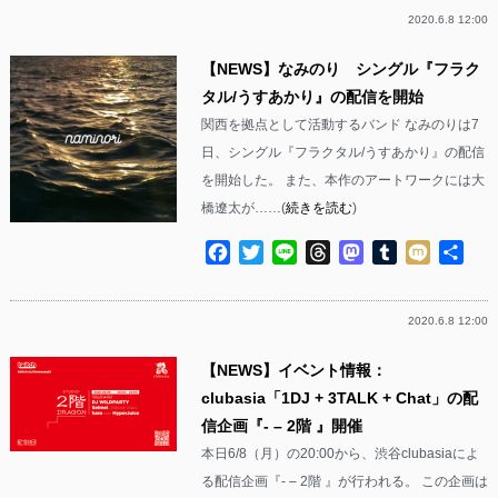
2020.6.8 12:00
【NEWS】なみのり シングル『フラク
タル/うすあかり』の配信を開始
関西を拠点として活動するバンド なみのりは7
日、シングル『フラクタル/うすあかり』の配信
を開始した。 また、本作のアートワークには大
橋遼太が……(
続きを読む
)
Facebook
Twitter
Line
Threads
Mastodon
Tumblr
Mixi
共
有
2020.6.8 12:00
【NEWS】イベント情報：
clubasia「1DJ + 3TALK + Chat」の配
信企画『- – 2階 』開催
本日6/8（月）の20:00から、渋谷clubasiaによ
る配信企画『- – 2階 』が行われる。 この企画は