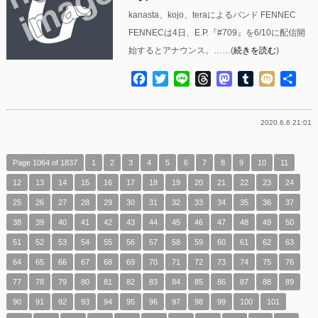
kanasta、kojo、teraによるバンド FENNEC
FENNECは4日、E.P.『#709』を6/10に配信開
始するとアナウンス。……(
続きを読む
)
Facebook
Twitter
Line
Threads
Mastodon
Tumblr
Mixi
共
有
2020.6.6 21:01
Page 1064 of 1837
1
2
3
4
5
6
7
8
9
10
11
12
13
14
15
16
17
18
19
20
21
22
23
24
25
26
27
28
29
30
31
32
33
34
35
36
37
38
39
40
41
42
43
44
45
46
47
48
49
50
51
52
53
54
55
56
57
58
59
60
61
62
63
64
65
66
67
68
69
70
71
72
73
74
75
76
77
78
79
80
81
82
83
84
85
86
87
88
89
90
91
92
93
94
95
96
97
98
99
100
101