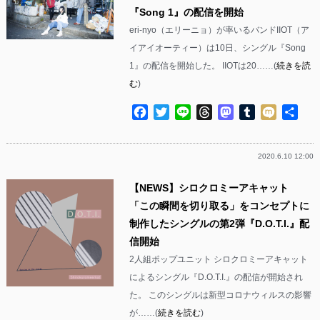
『Song 1』の配信を開始
eri-nyo（エリーニョ）が率いるバンドIIOT（ア
イアイオーティー）は10日、シングル『Song
1』の配信を開始した。 IIOTは20……(
続きを読
む
)
Facebook
Twitter
Line
Threads
Mastodon
Tumblr
Mixi
共
有
2020.6.10 12:00
【NEWS】シロクロミーアキャット
「この瞬間を切り取る」をコンセプトに
制作したシングルの第2弾『D.O.T.I.』配
信開始
2人組ポップユニット シロクロミーアキャット
によるシングル『D.O.T.I.』の配信が開始され
た。 このシングルは新型コロナウィルスの影響
が……(
続きを読む
)