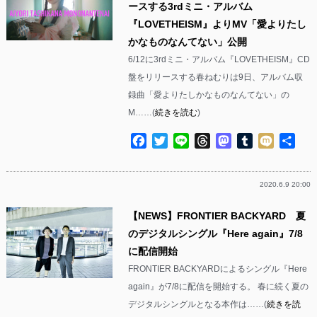
ースする3rdミニ・アルバム
『LOVETHEISM』よりMV「愛よりたし
かなものなんてない」公開
6/12に3rdミニ・アルバム『LOVETHEISM』CD
盤をリリースする春ねむりは9日、アルバム収
録曲「愛よりたしかなものなんてない」の
M……(
続きを読む
)
Facebook
Twitter
Line
Threads
Mastodon
Tumblr
Mixi
共
有
2020.6.9 20:00
【NEWS】FRONTIER BACKYARD 夏
のデジタルシングル『Here again』7/8
に配信開始
FRONTIER BACKYARDによるシングル『Here
again』が7/8に配信を開始する。 春に続く夏の
デジタルシングルとなる本作は……(
続きを読