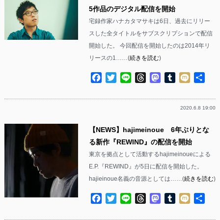
5作品のデジタル配信を開始
宅録作家ハナカタマサキは6日、過去にリリー
スした全タイトルをサブスクリプションで配信
開始した。 今回配信を開始したのは2014年リ
リースの1……(
続きを読む
)
Facebook
Twitter
Line
Threads
Mastodon
Tumblr
Mixi
共
有
2020.6.8 19:00
【NEWS】hajimeinoue 6年ぶりとな
る新作『REWIND』の配信を開始
東京を拠点として活動するhajimeinoueによる
E.P.『REWIND』が5日に配信を開始した。
hajieinoue名義の音源としては……(
続きを読む
)
Facebook
Twitter
Line
Threads
Mastodon
Tumblr
Mixi
共
有