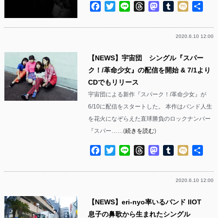
Facebook
Twitter
Line
Threads
Mastodon
Tumblr
Mixi
共
有
2020.6.10 12:00
【NEWS】宇宙団 シングル『スパー
ク！/革命少女』の配信を開始 & 7/1より
CDでもリリース
宇宙団による新作『スパーク！/革命少女』が
6/10に配信をスタートした。 本作はバンド人生
を花火になぞらえた直球勝負のロックナンバー
『スパー……(
続きを読む
)
Facebook
Twitter
Line
Threads
Mastodon
Tumblr
Mixi
共
有
2020.6.10 12:00
【NEWS】eri-nyo率いるバンド IIOT
息子の鼻歌から生まれたシングル