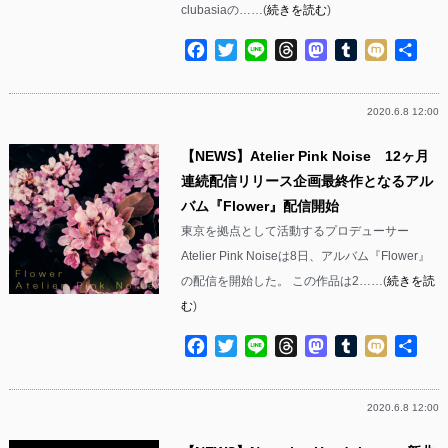
clubasiaの……(
続きを読む
)
Facebook
Twitter
Line
Threads
Mastodon
Tumblr
Mixi
共
有
2020.6.8 12:00
【NEWS】Atelier Pink Noise 12ヶ月
連続配信リリース企画最終作となるアル
バム『Flower』配信開始
東京を拠点として活動するプロデューサー
Atelier Pink Noiseは8日、アルバム『Flower』
の配信を開始した。 この作品は2……(
続きを読
む
)
Facebook
Twitter
Line
Threads
Mastodon
Tumblr
Mixi
共
有
2020.6.8 12:00