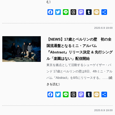
む
)
Facebook
Twitter
Line
Threads
Mastodon
Tumblr
Mixi
共
有
2020.6.9 19:00
【NEWS】17歳とベルリンの壁 初の全
国流通盤となるミニ・アルバム
『Abstract』リリース決定 & 先行シング
ル「楽園はない」配信開始
東京を拠点として活動するシューゲイザー・バ
ンド 17歳とベルリンの壁は8日、4thミニ・アル
バム『Abstract』を8/5にリリースする。……(
続
きを読む
)
Facebook
Twitter
Line
Threads
Mastodon
Tumblr
Mixi
共
有
2020.6.9 19:00