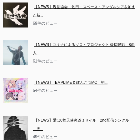
【NEWS】現世協会　佐田・スペース・アンダルシアを加え
た新...
69件のビュー
【NEWS】ユキナによるソロ・プロジェクト 愛探眼影　8曲
入...
61件のビュー
【NEWS】TEMPLIME & ぽんこつMC　初...
54件のビュー
【NEWS】愛は0秒天使弾道ミサイル　2nd配信シングル
「天...
49件のビュー