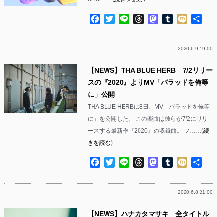
Facebook
Twitter
Line
Threads
Mastodon
Tumblr
Mixi
共
有
2020.6.9 19:00
【NEWS】THA BLUE HERB 7/2リリー
スの『2020』よりMV「バラッドを俺等
に」公開
THA BLUE HERBは8日、MV「バラッドを俺等
に」を公開した。 この楽曲は彼らが7/2にリリ
ースする最新作『2020』の収録曲。 フ……(
続
きを読む
)
Facebook
Twitter
Line
Threads
Mastodon
Tumblr
Mixi
共
有
2020.6.8 21:00
【NEWS】ハナカタマサキ 全タイトル