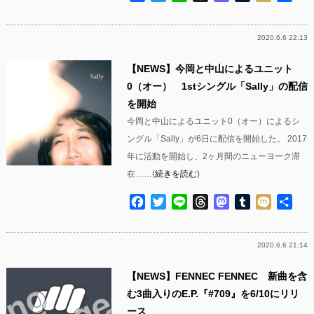
有
2020.6.6 22:13
【NEWS】今岡と中山によるユニット
0（オー） 1stシングル「Sally」の配信
を開始
今岡と中山によるユニット0（オー）によるシ
ングル「Sally」が6日に配信を開始した。 2017
年に活動を開始し、2ヶ月間のニューヨーク滞
在……(
続きを読む
)
Facebook
Twitter
Line
Threads
Mastodon
Tumblr
Mixi
共
有
2020.6.6 21:14
【NEWS】FENNEC FENNEC 新曲を含
む3曲入りのE.P.『#709』を6/10にリリ
ース