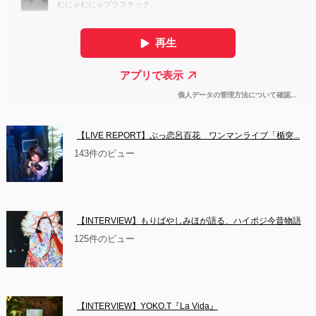
【LIVE REPORT】ぶっ恋呂百花　ワンマンライブ「楯突...
143件のビュー
【INTERVIEW】もりばやしみほが語る、ハイポジ今昔物語
125件のビュー
【INTERVIEW】YOKO.T『La Vida』