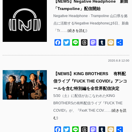
【NEWS】Negative Headphone 新曲
「Trampoline」配信開始
Negative Headphone · Trampoline 山口県を拠
点に活動するNegative Headphoneは6日、新曲
「Tr……(
続きを読む
)
Facebook
Twitter
Line
Threads
Mastodon
Tumblr
Mixi
共
有
2020.6.8 12:00
【NEWS】KING BROTHERS 有料配
信ライブ『FUCK THE COVID!』アンコ
ールを含む特別編を全世界配信決定
5/30（土）に配信がおこなわれたKING
BROTHERSの有料配信ライブ『FUCK THE
COVID!』が、『FxxK THE COV……(
続きを読
む
)
Facebook
Twitter
Line
Threads
Mastodon
Tumblr
Mixi
共