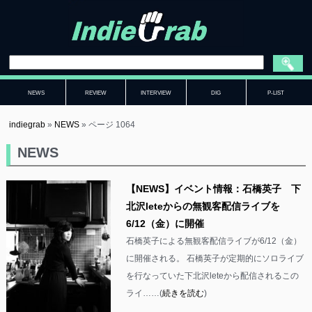
NEWS
REVIEW
INTERVIEW
DIG
P-LIST
indiegrab
»
NEWS
»
ページ 1064
NEWS
【NEWS】イベント情報：石橋英子 下
北沢leteからの無観客配信ライブを
6/12（金）に開催
石橋英子による無観客配信ライブが6/12（金）
に開催される。 石橋英子が定期的にソロライブ
を行なっていた下北沢leteから配信されるこの
ライ……(
続きを読む
)