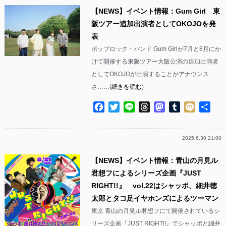
【NEWS】イベント情報：Gum Girl 東
阪ツアー追加出演者としてOKOJOを発
表
ポップロック・バンド Gum Girlが7月と8月にか
けて開催する東阪ツアー大阪公演の追加出演者
としてOKOJOが出演することがアナウンス
さ……(
続きを読む
)
Facebook
Twitter
Line
Threads
Mastodon
Tumblr
Mixi
共
有
2025.6.30 21:00
【NEWS】イベント情報：青山の月見ル
君想フによるシリーズ企画『JUST
RIGHT!!』 vol.22はシャッポ、細井徳
太郎とタコ足イヤホンズによるツーマン
東京 青山の月見ル君想フにて開催されているシ
リーズ企画『JUST RIGHT!!』でシャッポと細井