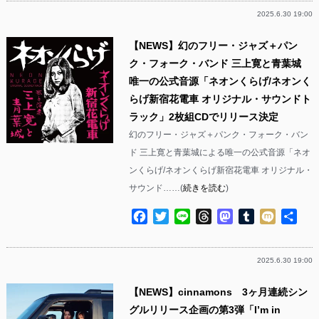
2025.6.30 19:00
【NEWS】幻のフリー・ジャズ＋パン
ク・フォーク・バンド 三上寛と青葉城
唯一の公式音源「ネオンくらげ/ネオンく
らげ新宿花電車 オリジナル・サウンドト
ラック」2枚組CDでリリース決定
幻のフリー・ジャズ＋パンク・フォーク・バン
ド 三上寛と青葉城による唯一の公式音源「ネオ
ンくらげ/ネオンくらげ新宿花電車 オリジナル・
サウンド……(
続きを読む
)
Facebook
Twitter
Line
Threads
Mastodon
Tumblr
Mixi
共
有
2025.6.30 19:00
【NEWS】cinnamons 3ヶ月連続シン
グルリリース企画の第3弾「I’m in