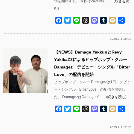
信を開始する。 今作は2020年に……(
続きを読
む
)
Facebook
Twitter
Line
Threads
Mastodon
Tumblr
Mixi
共
有
2025.7.1 15:00
【NEWS】Damage YakkunとRevy
YukikaZ3によるヒップホップ・クルー
Damagez デビュー・シングル「Bitter
Love」の配信を開始
ヒップホップ・クルー Damagezは1日、デビュ
ー・シングル「Bitter Love」の配信を開始し
た。 DamagezはDamage Y……(
続きを読む
)
Facebook
Twitter
Line
Threads
Mastodon
Tumblr
Mixi
共
有
2025.7.1 12:00