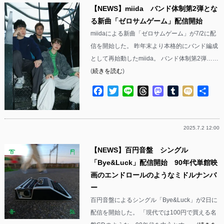
【NEWS】miida バンド体制第2弾とな
る新曲「ゼロサムゲーム」配信開始
miidaによる新曲「ゼロサムゲーム」が7/2に配
信を開始した。 昨年末より本格的にバンド編成
として再始動したmiida。 バンド体制第2弾……
(
続きを読む
)
Facebook
Twitter
Line
Threads
Mastodon
Tumblr
Mixi
共
有
2025.7.2 12:00
【NEWS】百円音盤 シングル
「Bye&Luck」配信開始 90年代単館映
画のエンドロールのようなミドルナンバ
ー
百円音盤によるシングル「Bye&Luck」が2日に
配信を開始した。 「現代では100円で買える名