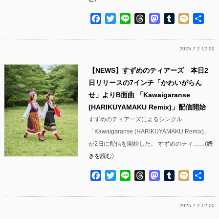
Facebook
Twitter
Line
Threads
Mastodon
Tumblr
Mixi
共
有
2025.7.2 12:00
【NEWS】すずめのティアーズ 本日2
日リリースの7インチ「かわいがらん
せ」よりB面曲 「Kawaigaranse
(HARIKUYAMAKU Remix)」配信開始
すずめのティアーズによるシングル
「Kawaigaranse (HARIKUYAMAKU Remix)」
が2日に配信を開始した。 すずめのティ……(
続
きを読む
)
Facebook
Twitter
Line
Threads
Mastodon
Tumblr
Mixi
共
有
2025.7.2 12:00