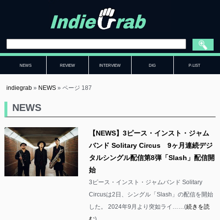
NEWS
REVIEW
INTERVIEW
DIG
P-LIST
indiegrab
»
NEWS
»
ページ 187
NEWS
【NEWS】3ピース・インスト・ジャム
バンド Solitary Circus 9ヶ⽉連続デジ
タルシングル配信第8弾「Slash」配信開
始
3ピース・インスト・ジャムバンド Solitary
Circusは2日、シングル「Slash」の配信を開始
した。 2024年9月より突如ライ……(
続きを読
む
)