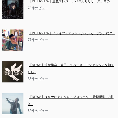
【INTERVIEW】黒色エレジー、27年ぶりリリース。その...
78件のビュー
【INTERVIEW】『ライブ・アット・シェルガーデン』につ...
77件のビュー
【NEWS】現世協会　佐田・スペース・アンダルシアを加え
た新...
63件のビュー
【NEWS】ユキナによるソロ・プロジェクト 愛探眼影　8曲
入...
62件のビュー