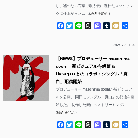
し、噓のない言葉で歌う愛に溢れたロックソン
グに仕上がった……(
続きを読む
)
Facebook
Twitter
Line
Threads
Mastodon
Tumblr
Mixi
共
有
2025.7.2 11:00
【NEWS】プロデューサー maeshima
soshi 新ビジュアルを解禁 &
Hanagataとのコラボ・シングル「真
白」配信開始
プロデューサー maeshima soshiが新ビジュア
ルを公開。 同日にシングル「真白」の配信を開
始した。 制作した楽曲のストリーミング/……
(
続きを読む
)
Facebook
Twitter
Line
Threads
Mastodon
Tumblr
Mixi
共
有