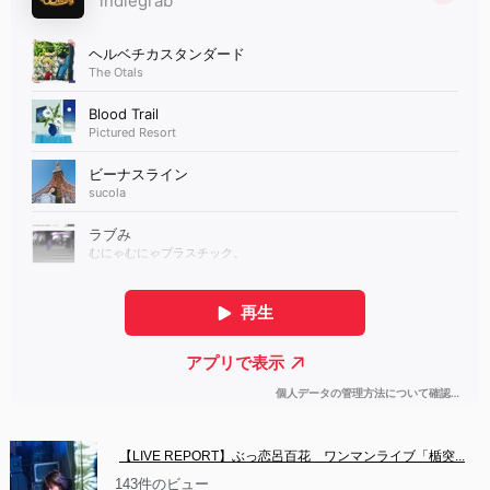
【LIVE REPORT】ぶっ恋呂百花　ワンマンライブ「楯突...
143件のビュー