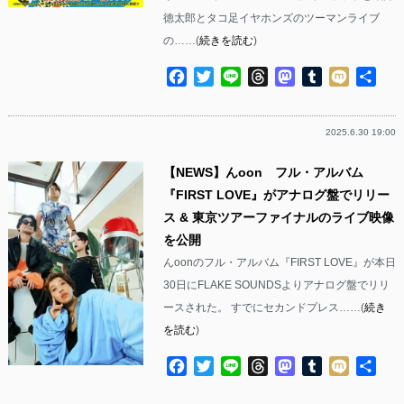
徳太郎とタコ足イヤホンズのツーマンライブ
の……(
続きを読む
)
Facebook
Twitter
Line
Threads
Mastodon
Tumblr
Mixi
共
有
2025.6.30 19:00
【NEWS】んoon フル・アルバム
『FIRST LOVE』がアナログ盤でリリー
ス & 東京ツアーファイナルのライブ映像
を公開
んoonのフル・アルバム『FIRST LOVE』が本日
30日にFLAKE SOUNDSよりアナログ盤でリリ
ースされた。 すでにセカンドプレス……(
続き
を読む
)
Facebook
Twitter
Line
Threads
Mastodon
Tumblr
Mixi
共
有