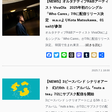
【NEWS】オルタナティブR&Bアーティ
スト VivaOla 2025年初のシングル
「Who Cares」7/9に配信リリース決
定 w.a.uよりKota Matsukawa、01
sailが参加
オルタナティブR&Bアーティスト VivaOlaによ
るシングル「Who Cares」が7/9に配信リリース
決定。 韓国で生まれ東京……(
続きを読む
)
Facebook
Twitter
Line
Threads
Mastodon
Tumblr
Mixi
共
有
2025.7.1 18:00
【NEWS】3ピースバンド シナリオアー
ト 幻の5th ミニ・アルバム『nuts a
tea』7/2にサブスク配信を開始
3ピースバンド シナリオアートによる5th ミニ・
アルバム『nuts a tea』が7/2にサブスクでの配