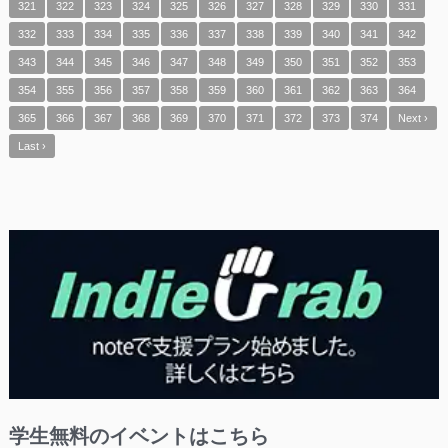
321
322
323
324
325
326
327
328
329
330
331
332
333
334
335
336
337
338
339
340
341
342
343
344
345
346
347
348
349
350
351
352
353
354
355
356
357
358
359
360
361
362
363
364
365
366
367
368
369
370
371
372
373
374
Next ›
Last ›
学生無料のイベントはこちら