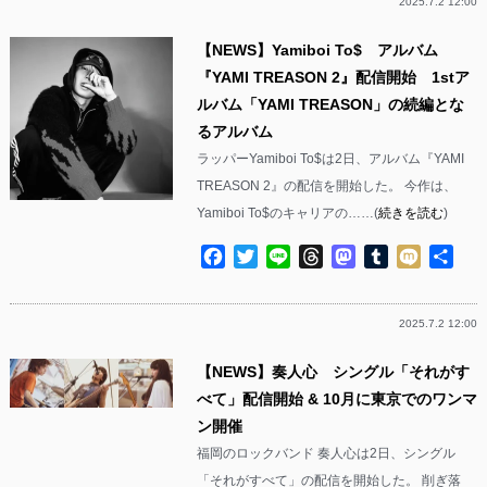
2025.7.2 12:00
【NEWS】Yamiboi To$ アルバム
『YAMI TREASON 2』配信開始 1stア
ルバム「YAMI TREASON」の続編とな
るアルバム
ラッパーYamiboi To$は2日、アルバム『YAMI
TREASON 2』の配信を開始した。 今作は、
Yamiboi To$のキャリアの……(
続きを読む
)
Facebook
Twitter
Line
Threads
Mastodon
Tumblr
Mixi
共
有
2025.7.2 12:00
【NEWS】奏人心 シングル「それがす
べて」配信開始 & 10月に東京でのワンマ
ン開催
福岡のロックバンド 奏人心は2日、シングル
「それがすべて」の配信を開始した。 削ぎ落