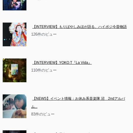
【INTERVIEW】もりばやしみほが語る、ハイポジ今昔物語
126件のビュー
【INTERVIEW】YOKO.T『La Vida』
110件のビュー
【NEWS】イベント情報：お休み系音楽隊 沼　2ndアルバ
ム...
83件のビュー