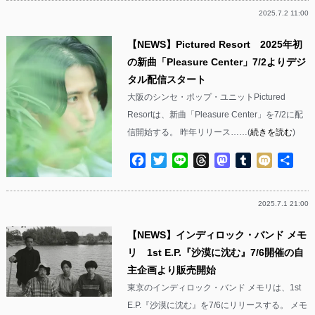
2025.7.2 11:00
【NEWS】Pictured Resort 2025年初
の新曲「Pleasure Center」7/2よりデジ
タル配信スタート
大阪のシンセ・ポップ・ユニットPictured
Resortは、新曲「Pleasure Center」を7/2に配
信開始する。 昨年リリース……(
続きを読む
)
Facebook
Twitter
Line
Threads
Mastodon
Tumblr
Mixi
共
有
2025.7.1 21:00
【NEWS】インディロック・バンド メモ
リ 1st E.P.『沙漠に沈む』7/6開催の自
主企画より販売開始
東京のインディロック・バンド メモリは、1st
E.P.『沙漠に沈む』を7/6にリリースする。 メモ