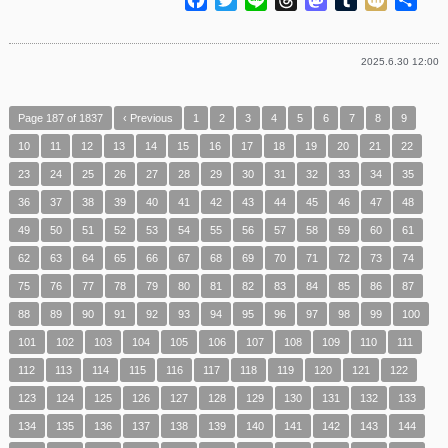
有
2025.6.30 12:00
Page 187 of 1837
‹ Previous
1
2
3
4
5
6
7
8
9
10
11
12
13
14
15
16
17
18
19
20
21
22
23
24
25
26
27
28
29
30
31
32
33
34
35
36
37
38
39
40
41
42
43
44
45
46
47
48
49
50
51
52
53
54
55
56
57
58
59
60
61
62
63
64
65
66
67
68
69
70
71
72
73
74
75
76
77
78
79
80
81
82
83
84
85
86
87
88
89
90
91
92
93
94
95
96
97
98
99
100
101
102
103
104
105
106
107
108
109
110
111
112
113
114
115
116
117
118
119
120
121
122
123
124
125
126
127
128
129
130
131
132
133
134
135
136
137
138
139
140
141
142
143
144