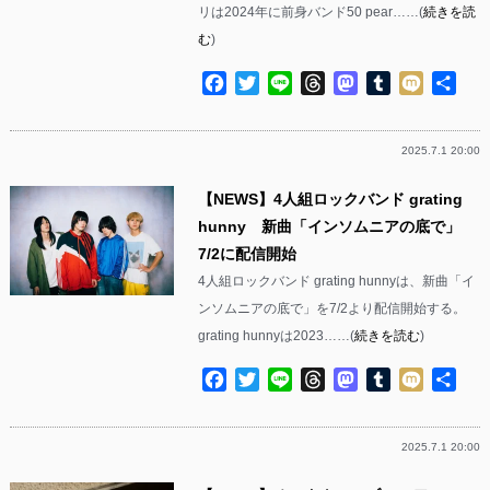
リは2024年に前身バンド50 pear……(
続きを読
む
)
Facebook
Twitter
Line
Threads
Mastodon
Tumblr
Mixi
共
有
2025.7.1 20:00
【NEWS】4人組ロックバンド grating
hunny 新曲「インソムニアの底で」
7/2に配信開始
4人組ロックバンド grating hunnyは、新曲「イ
ンソムニアの底で」を7/2より配信開始する。
grating hunnyは2023……(
続きを読む
)
Facebook
Twitter
Line
Threads
Mastodon
Tumblr
Mixi
共
有
2025.7.1 20:00