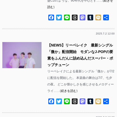
盤CDのような、90年代を中心とす……(
続きを
読む
)
Facebook
Twitter
Line
Threads
Mastodon
Tumblr
Mixi
共
有
2025.7.2 12:00
【NEWS】リーベレイク 最新シングル
「微か」配信開始 モダンなJ-POPの要
素をふんだんに詰め込んだスーパー・ポ
ップチューン
リーベレイクによる最新シングル「微か」が7/2
に配信を開始した。 本楽曲の舞台は7/7、七夕
の夜。 どこか懐かしさを感じさせるメロディー
ライ……(
続きを読む
)
Facebook
Twitter
Line
Threads
Mastodon
Tumblr
Mixi
共
有