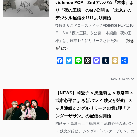
violence POP 2ndアルバム『未来』よ
り「夜の王様」のMV公開 & 『未来』の
デジタル配信を1/11より開始
後藤まりこアコースティックviolence POPは10
日、MV「夜の王様」を公開。 本楽曲「夜の王
様」は、昨年12/6にリリースされた2n……(
続き
を読む
)
Facebook
Twitter
Line
Threads
Mastodon
Tumblr
Mixi
共
有
2024.1.10 20:00
【NEWS】岡愛子 × 黒瀬莉世 × 鶴浩幸 ×
武市心平による新バンド 鉄火が始動 3
ヶ月連続シングルリリースの第1弾「ア
ンダーザサン」の配信を開始
岡愛子 × 黒瀬莉世 × 鶴浩幸 × 武市心平の新バン
ド 鉄火が始動。 シングル「アンダーザサン」の