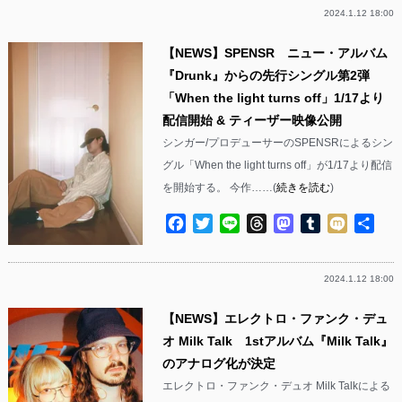
2024.1.12 18:00
【NEWS】SPENSR ニュー・アルバム
『Drunk』からの先行シングル第2弾
「When the light turns off」1/17より
配信開始 & ティーザー映像公開
シンガー/プロデューサーのSPENSRによるシン
グル「When the light turns off」が1/17より配信
を開始する。 今作……(
続きを読む
)
Facebook
Twitter
Line
Threads
Mastodon
Tumblr
Mixi
共
有
2024.1.12 18:00
【NEWS】エレクトロ・ファンク・デュ
オ Milk Talk 1stアルバム『Milk Talk』
のアナログ化が決定
エレクトロ・ファンク・デュオ Milk Talkによる