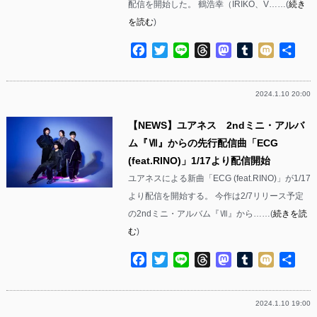
配信を開始した。 鶴浩幸（IRIKO、V……(
続き
を読む
)
Facebook
Twitter
Line
Threads
Mastodon
Tumblr
Mixi
共
有
2024.1.10 20:00
【NEWS】ユアネス 2ndミニ・アルバ
ム『Ⅶ』からの先行配信曲「ECG
(feat.RINO)」1/17より配信開始
ユアネスによる新曲「ECG (feat.RINO)」が1/17
より配信を開始する。 今作は2/7リリース予定
の2ndミニ・アルバム『Ⅶ』から……(
続きを読
む
)
Facebook
Twitter
Line
Threads
Mastodon
Tumblr
Mixi
共
有
2024.1.10 19:00