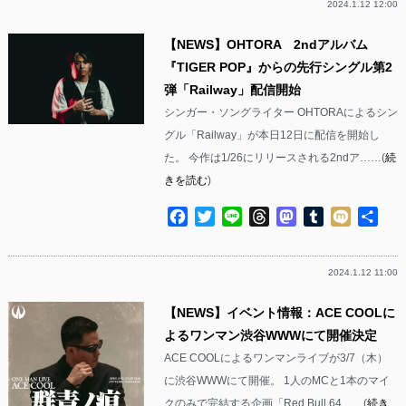
2024.1.12 12:00
【NEWS】OHTORA 2ndアルバム
『TIGER POP』からの先行シングル第2
弾「Railway」配信開始
シンガー・ソングライター OHTORAによるシン
グル「Railway」が本日12日に配信を開始し
た。 今作は1/26にリリースされる2ndア……(
続
きを読む
)
Facebook
Twitter
Line
Threads
Mastodon
Tumblr
Mixi
共
有
2024.1.12 11:00
【NEWS】イベント情報：ACE COOLに
よるワンマン渋谷WWWにて開催決定
ACE COOLによるワンマンライブが3/7（木）
に渋谷WWWにて開催。 1人のMCと1本のマイ
クのみで完結する企画「Red Bull 64……(
続き