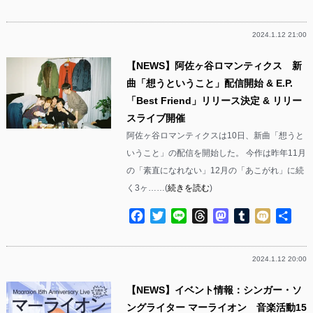
有
2024.1.12 21:00
【NEWS】阿佐ヶ谷ロマンティクス 新
曲「想うということ」配信開始 & E.P.
「Best Friend」リリース決定 & リリー
スライブ開催
阿佐ヶ谷ロマンティクスは10日、新曲「想うと
いうこと」の配信を開始した。 今作は昨年11月
の「素直になれない」12月の「あこがれ」に続
く3ヶ……(
続きを読む
)
Facebook
Twitter
Line
Threads
Mastodon
Tumblr
Mixi
共
有
2024.1.12 20:00
【NEWS】イベント情報：シンガー・ソ
ングライター マーライオン 音楽活動15