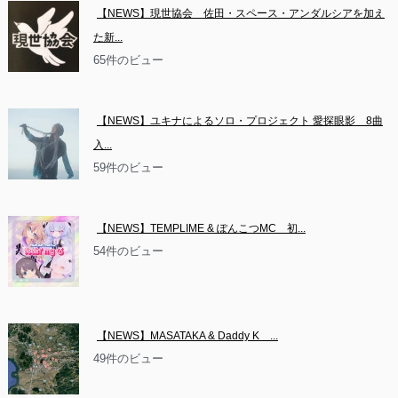
【NEWS】現世協会　佐田・スペース・アンダルシアを加え
た新...
65件のビュー
【NEWS】ユキナによるソロ・プロジェクト 愛探眼影　8曲
入...
59件のビュー
【NEWS】TEMPLIME & ぽんこつMC　初...
54件のビュー
【NEWS】MASATAKA & Daddy K　...
49件のビュー