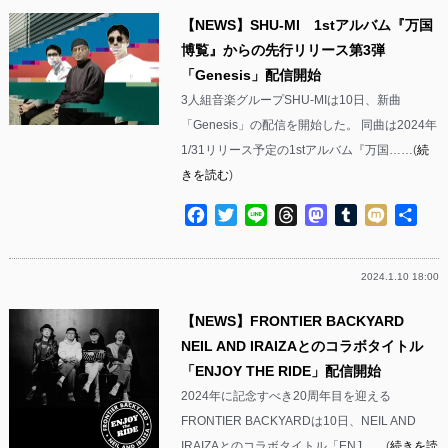
【NEWS】SHU-MI 1stアルバム『万国
博覧』からの先行リリース第3弾
「Genesis」配信開始
3人組音楽グループSHU-MIは10日、新曲
「Genesis」の配信を開始した。 同曲は2024年
1/31リリース予定の1stアルバム『万国……(
続
きを読む
)
Facebook
Twitter
Line
Threads
Mastodon
Tumblr
Mixi
共
有
2024.1.10 18:00
【NEWS】FRONTIER BACKYARD
NEIL AND IRAIZAとのコラボタイトル
「ENJOY THE RIDE」配信開始
2024年に記念すべき20周年目を迎える
FRONTIER BACKYARDは10日、NEIL AND
IRAIZAとのコラボタイトル「ENJ……(
続きを読