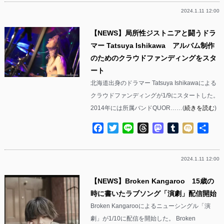
2024.1.11 12:00
【NEWS】局所性ジストニアと闘うドラ
マー Tatsuya Ishikawa アルバム制作
のためのクラウドファンディングをスタ
ート
北海道出身のドラマー Tatsuya Ishikawaによる
クラウドファンディングが1/9にスタートした。
2014年には所属バンドQUOR……(
続きを読む
)
Facebook
Twitter
Line
Threads
Mastodon
Tumblr
Mixi
共
有
2024.1.11 12:00
【NEWS】Broken Kangaroo 15歳の
時に書いたラブソング「演劇」配信開始
Broken Kangarooによるニューシングル「演
劇」が1/10に配信を開始した。 Broken