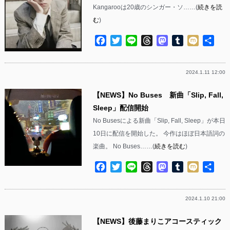
Kangarooは20歳のシンガー・ソ……(
続きを読
む
)
Facebook
Twitter
Line
Threads
Mastodon
Tumblr
Mixi
共
有
2024.1.11 12:00
【NEWS】No Buses 新曲「Slip, Fall,
Sleep」配信開始
No Busesによる新曲「Slip, Fall, Sleep」が本日
10日に配信を開始した。 今作はほぼ日本語詞の
楽曲。 No Buses……(
続きを読む
)
Facebook
Twitter
Line
Threads
Mastodon
Tumblr
Mixi
共
有
2024.1.10 21:00
【NEWS】後藤まりこアコースティック