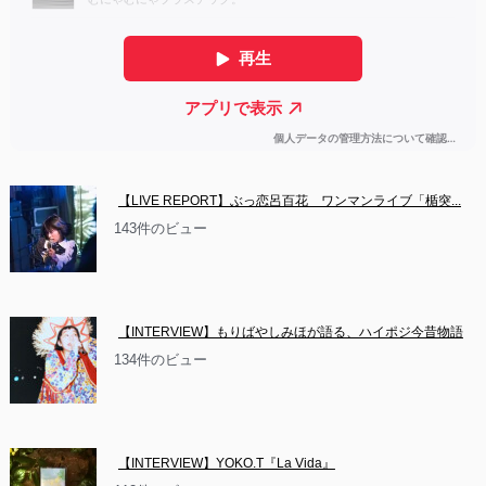
【LIVE REPORT】ぶっ恋呂百花　ワンマンライブ「楯突...
143件のビュー
【INTERVIEW】もりばやしみほが語る、ハイポジ今昔物語
134件のビュー
【INTERVIEW】YOKO.T『La Vida』