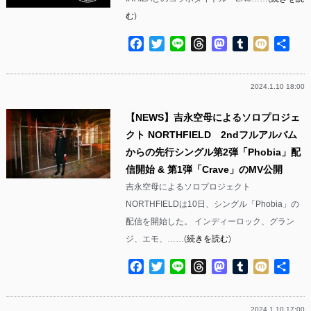
む
)
Facebook
Twitter
Line
Threads
Mastodon
Tumblr
Mixi
共
有
2024.1.10 18:00
【NEWS】吉永空母によるソロプロジェ
クト NORTHFIELD 2ndフルアルバム
からの先行シングル第2弾「Phobia」配
信開始 & 第1弾「Crave」のMV公開
吉永空母によるソロプロジェクト
NORTHFIELDは10日、シングル「Phobia」の
配信を開始した。 インディーロック、グラン
ジ、エモ、……(
続きを読む
)
Facebook
Twitter
Line
Threads
Mastodon
Tumblr
Mixi
共
有
2024.1.10 17:00