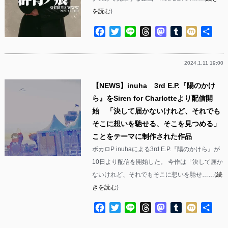
を読む
)
Facebook
Twitter
Line
Threads
Mastodon
Tumblr
Mixi
共
有
2024.1.11 19:00
【NEWS】inuha 3rd E.P.『陽のかけ
ら』をSiren for Charlotteより配信開
始 「決して届かないけれど、それでも
そこに想いを馳せる、そこを見つめる」
ことをテーマに制作された作品
ボカロP inuhaによる3rd E.P.『陽のかけら』が
10日より配信を開始した。 今作は「決して届か
ないけれど、それでもそこに想いを馳せ……(
続
きを読む
)
Facebook
Twitter
Line
Threads
Mastodon
Tumblr
Mixi
共
有