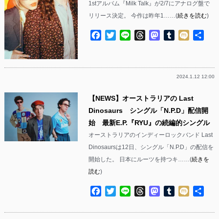
1stアルバム『Milk Talk』が2/7にアナログ盤で
リリース決定。 今作は昨年1……(
続きを読む
)
Facebook
Twitter
Line
Threads
Mastodon
Tumblr
Mixi
共
有
2024.1.12 12:00
【NEWS】オーストラリアの Last
Dinosaurs シングル「N.P.D」配信開
始 最新E.P.『RYU』の続編的シングル
オーストラリアのインディーロックバンド Last
Dinosaursは12日、シングル「N.P.D」の配信を
開始した。 日本にルーツを持つキ……(
続きを
読む
)
Facebook
Twitter
Line
Threads
Mastodon
Tumblr
Mixi
共
有