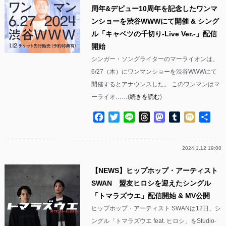
周年&デビュー10周年を記念したワンマ
ンショーを渋谷WWWにて開催 & シング
ル「キャベツの千切り-Live Ver.-」配信
開始
シンガー・ソングライターのマーライオンは、
6/27（木）にワンマンショーを渋谷WWWにて
開催するとアナウンスした。 このワンマンはマ
ーライオ……(
続きを読む
)
Facebook
Twitter
Line
Threads
Mastodon
Tumblr
Mixi
共
有
2024.1.12 19:00
【NEWS】ヒップホップ・アーティスト
SWAN 盟友ヒロシを迎えたシングル
「トマラズウエ」配信開始 & MV公開
ヒップホップ・アーティスト SWANは12日、シ
ングル「トマラズウエ feat. ヒロシ」をStudio-