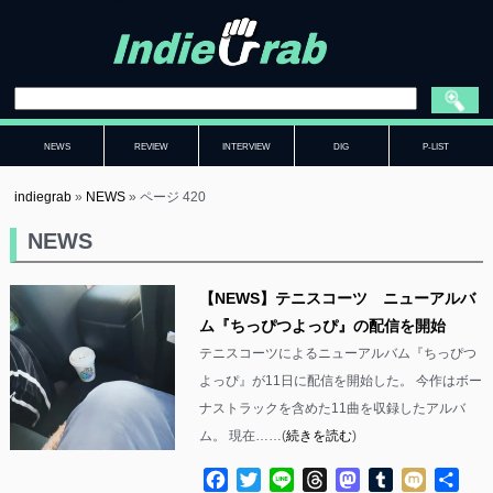
NEWS
REVIEW
INTERVIEW
DIG
P-LIST
indiegrab
»
NEWS
»
ページ 420
NEWS
【NEWS】テニスコーツ ニューアルバ
ム『ちっぴつよっぴ』の配信を開始
テニスコーツによるニューアルバム『ちっぴつ
よっぴ』が11日に配信を開始した。 今作はボー
ナストラックを含めた11曲を収録したアルバ
ム。 現在……(
続きを読む
)
Facebook
Twitter
Line
Threads
Mastodon
Tumblr
Mixi
共