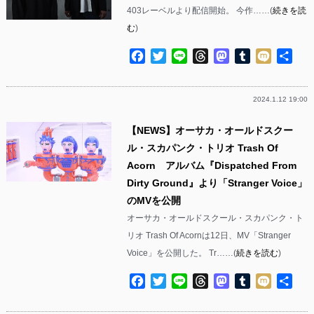
403レーベルより配信開始。 今作……(
続きを読
む
)
Facebook
Twitter
Line
Threads
Mastodon
Tumblr
Mixi
共
有
2024.1.12 19:00
【NEWS】オーサカ・オールドスクー
ル・スカパンク・トリオ Trash Of
Acorn アルバム『Dispatched From
Dirty Ground』より「Stranger Voice」
のMVを公開
オーサカ・オールドスクール・スカパンク・ト
リオ Trash Of Acornは12日、MV「Stranger
Voice」を公開した。 Tr……(
続きを読む
)
Facebook
Twitter
Line
Threads
Mastodon
Tumblr
Mixi
共
有