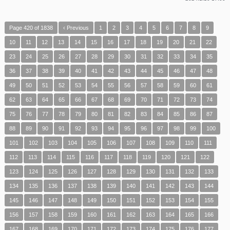
Page 420 of 1838
‹ Previous
1
2
3
4
5
6
7
8
9
10
11
12
13
14
15
16
17
18
19
20
21
22
23
24
25
26
27
28
29
30
31
32
33
34
35
36
37
38
39
40
41
42
43
44
45
46
47
48
49
50
51
52
53
54
55
56
57
58
59
60
61
62
63
64
65
66
67
68
69
70
71
72
73
74
75
76
77
78
79
80
81
82
83
84
85
86
87
88
89
90
91
92
93
94
95
96
97
98
99
100
101
102
103
104
105
106
107
108
109
110
111
112
113
114
115
116
117
118
119
120
121
122
123
124
125
126
127
128
129
130
131
132
133
134
135
136
137
138
139
140
141
142
143
144
145
146
147
148
149
150
151
152
153
154
155
156
157
158
159
160
161
162
163
164
165
166
167
168
169
170
171
172
173
174
175
176
177