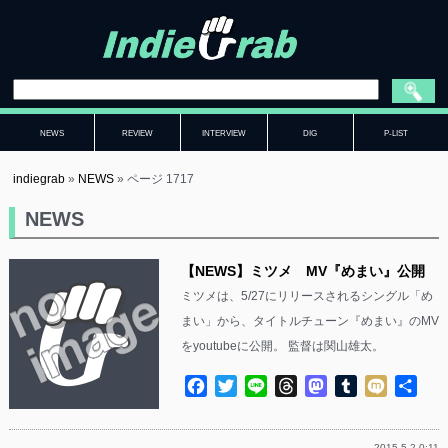
NEWS
REVIEW
INTERVIEW
DIG
P-LIST
indiegrab
»
NEWS
»
ページ 1717
NEWS
【NEWS】ミツメ MV『めまい』公開
ミツメは、5/27にリリースされるシングル「め
まい」から、タイトルチューン『めまい』のMV
をyoutubeに公開。 監督は関山雄太。
Facebook
Twitter
Line
Threads
Mastodon
Tumblr
Mixi
共
有
2015.5.2 0:11