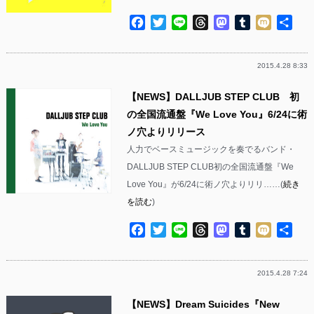
Facebook
Twitter
Line
Threads
Mastodon
Tumblr
Mixi
共
有
2015.4.28 8:33
【NEWS】DALLJUB STEP CLUB 初
の全国流通盤『We Love You』6/24に術
ノ穴よりリリース
人力でベースミュージックを奏でるバンド・
DALLJUB STEP CLUB初の全国流通盤『We
Love You』が6/24に術ノ穴よりリリ……(
続き
を読む
)
Facebook
Twitter
Line
Threads
Mastodon
Tumblr
Mixi
共
有
2015.4.28 7:24
【NEWS】Dream Suicides『New