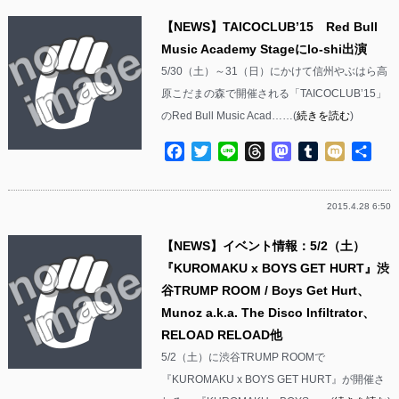
【NEWS】TAICOCLUB’15 Red Bull
Music Academy Stageにlo-shi出演
5/30（土）～31（日）にかけて信州やぶはら高
原こだまの森で開催される「TAICOCLUB’15」
のRed Bull Music Acad……(
続きを読む
)
Facebook
Twitter
Line
Threads
Mastodon
Tumblr
Mixi
共
有
2015.4.28 6:50
【NEWS】イベント情報：5/2（土）
『KUROMAKU x BOYS GET HURT』渋
谷TRUMP ROOM / Boys Get Hurt、
Munoz a.k.a. The Disco Infiltrator、
RELOAD RELOAD他
5/2（土）に渋谷TRUMP ROOMで
『KUROMAKU x BOYS GET HURT』が開催さ