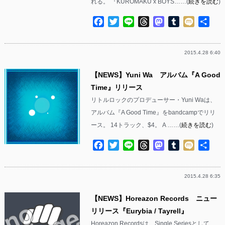
れる。 『KUROMAKU x BOYS……(
続きを読む
)
Facebook
Twitter
Line
Threads
Mastodon
Tumblr
Mixi
共
有
2015.4.28 6:40
【NEWS】Yuni Wa アルバム『A Good
Time』リリース
リトルロックのプロデューサー・Yuni Waは、
アルバム『A Good Time』をbandcampでリリ
ース。 14トラック、$4。 A ……(
続きを読む
)
Facebook
Twitter
Line
Threads
Mastodon
Tumblr
Mixi
共
有
2015.4.28 6:35
【NEWS】Horeazon Records ニュー
リリース『Eurybia / Tayrell』
Horeazon Recordsは、Single Seriesとして