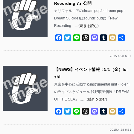
Recording 7』公開
カリフォルニアのdream pop/bedroom pop・
Dream Suicidesはsoundcloudに『New
Recording……(
続きを読む
)
Facebook
Twitter
Line
Threads
Mastodon
Tumblr
Mixi
共
有
2015.4.28 6:57
【NEWS】イベント情報：5/1（金）lo-
shi
東京を中心に活動するinstrumental unit・lo-shi
のライブスケジュール 浅野順子個展「DREAM
OF THE SEA」 ……(
続きを読む
)
Facebook
Twitter
Line
Threads
Mastodon
Tumblr
Mixi
共
有
2015.4.28 6:51