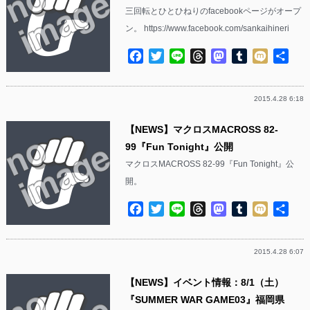
三回転とひとひねりのfacebookページがオープ
ン。 https://www.facebook.com/sankaihineri
Facebook
Twitter
Line
Threads
Mastodon
Tumblr
Mixi
共
有
2015.4.28 6:18
【NEWS】マクロスMACROSS 82-
99『Fun Tonight』公開
マクロスMACROSS 82-99『Fun Tonight』公
開。
Facebook
Twitter
Line
Threads
Mastodon
Tumblr
Mixi
共
有
2015.4.28 6:07
【NEWS】イベント情報：8/1（土）
『SUMMER WAR GAME03』福岡県