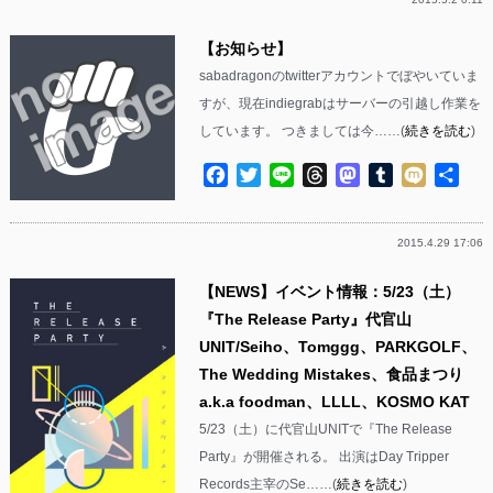
【お知らせ】
sabadragonのtwitterアカウントでぼやいていま
すが、現在indiegrabはサーバーの引越し作業を
しています。 つきましては今……(
続きを読む
)
Facebook
Twitter
Line
Threads
Mastodon
Tumblr
Mixi
共
有
2015.4.29 17:06
【NEWS】イベント情報：5/23（土）
『The Release Party』代官山
UNIT/Seiho、Tomggg、PARKGOLF、
The Wedding Mistakes、食品まつり
a.k.a foodman、LLLL、KOSMO KAT
5/23（土）に代官山UNITで『The Release
Party』が開催される。 出演はDay Tripper
Records主宰のSe……(
続きを読む
)