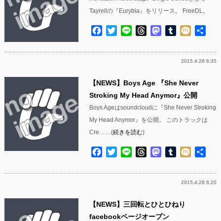
Tayrellの『Eurybia』をリリース。 FreeDL。
Facebook
Twitter
Line
Threads
Mastodon
Tumblr
Mixi
共
有
2015.4.28 6:35
【NEWS】Boys Age 『She Never
Stroking My Head Anymor』公開
Boys Ageはsoundcloudに『She Never Stroking
My Head Anymor』を公開。 このトラックは
Cre……(
続きを読む
)
Facebook
Twitter
Line
Threads
Mastodon
Tumblr
Mixi
共
有
2015.4.28 6:20
【NEWS】三回転とひとひねり
facebookページオープン