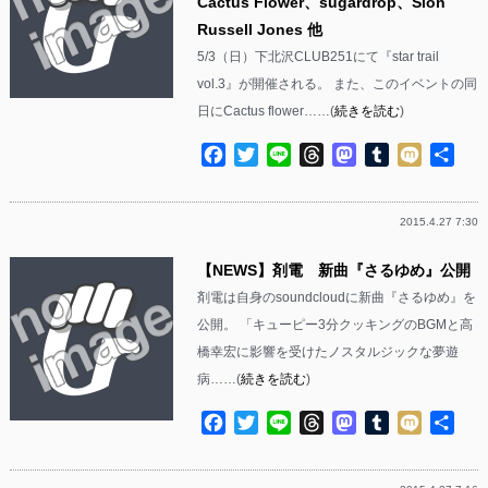
Cactus Flower、sugardrop、Sion
Russell Jones 他
5/3（日）下北沢CLUB251にて『star trail
vol.3』が開催される。 また、このイベントの同
日にCactus flower……(
続きを読む
)
Facebook
Twitter
Line
Threads
Mastodon
Tumblr
Mixi
共
有
2015.4.27 7:30
【NEWS】剤電 新曲『さるゆめ』公開
剤電は自身のsoundcloudに新曲『さるゆめ』を
公開。 「キューピー3分クッキングのBGMと高
橋幸宏に影響を受けたノスタルジックな夢遊
病……(
続きを読む
)
Facebook
Twitter
Line
Threads
Mastodon
Tumblr
Mixi
共
有