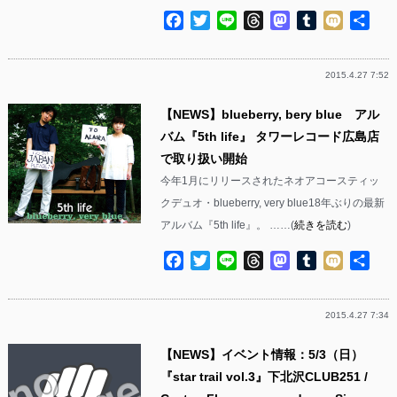
Facebook
Twitter
Line
Threads
Mastodon
Tumblr
Mixi
共
有
2015.4.27 7:52
【NEWS】blueberry, bery blue アル
バム『5th life』 タワーレコード広島店
で取り扱い開始
今年1月にリリースされたネオアコースティッ
クデュオ・blueberry, very blue18年ぶりの最新
アルバム『5th life』。 ……(
続きを読む
)
Facebook
Twitter
Line
Threads
Mastodon
Tumblr
Mixi
共
有
2015.4.27 7:34
【NEWS】イベント情報：5/3（日）
『star trail vol.3』下北沢CLUB251 /