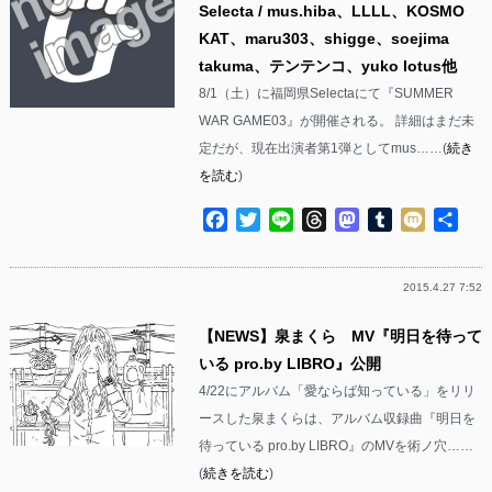
Selecta / mus.hiba、LLLL、KOSMO
KAT、maru303、shigge、soejima
takuma、テンテンコ、yuko lotus他
8/1（土）に福岡県Selectaにて『SUMMER
WAR GAME03』が開催される。 詳細はまだ未
定だが、現在出演者第1弾としてmus……(
続き
を読む
)
Facebook
Twitter
Line
Threads
Mastodon
Tumblr
Mixi
共
有
2015.4.27 7:52
【NEWS】泉まくら MV『明日を待って
いる pro.by LIBRO』公開
4/22にアルバム「愛ならば知っている」をリリ
ースした泉まくらは、アルバム収録曲『明日を
待っている pro.by LIBRO』のMVを術ノ穴……
(
続きを読む
)