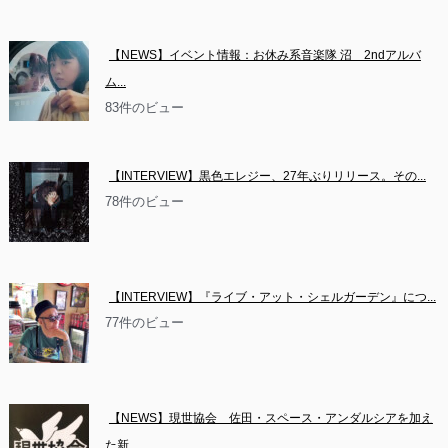
【NEWS】イベント情報：お休み系音楽隊 沼　2ndアルバ
ム...
83件のビュー
【INTERVIEW】黒色エレジー、27年ぶりリリース。その...
78件のビュー
【INTERVIEW】『ライブ・アット・シェルガーデン』につ...
77件のビュー
【NEWS】現世協会　佐田・スペース・アンダルシアを加え
た新...