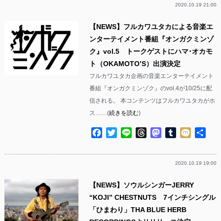
2020.10.19 21:00
【NEWS】フルカワユタカによる音楽エ
ンターテイメント番組『オンガクミンゾ
ク』vol.5 トークゲストにハマ･オカモ
ト（OKAMOTO’S）出演決定
フルカワユタカ企画の音楽エンターテイメント
番組『オンガクミンゾク』のvol.4が10/25に配
信される。 本コンテンツはフルカワユタカがホ
ス……(
続きを読む
)
Facebook
Twitter
Line
Threads
Mastodon
Tumblr
Mixi
共
有
2020.10.19 19:00
【NEWS】ソウルシンガーJERRY
“KOJI” CHESTNUTS 7インチシングル
「ひまわり」THA BLUE HERB