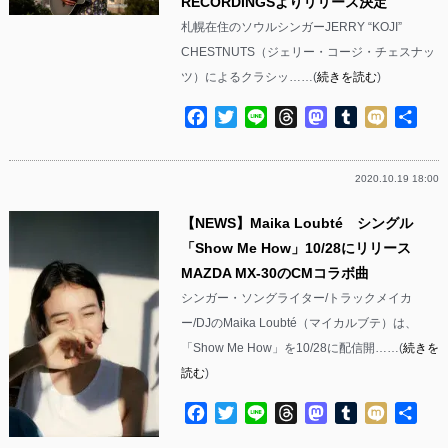
RECORDINGSよりリリース決定
札幌在住のソウルシンガーJERRY “KOJI”
CHESTNUTS（ジェリー・コージ・チェスナッ
ツ）によるクラシッ……(
続きを読む
)
Facebook
Twitter
Line
Threads
Mastodon
Tumblr
Mixi
共
有
2020.10.19 18:00
【NEWS】Maika Loubté シングル
「Show Me How」10/28にリリース
MAZDA MX-30のCMコラボ曲
シンガー・ソングライター/トラックメイカ
ー/DJのMaika Loubté（マイカルブテ）は、
「Show Me How」を10/28に配信開……(
続きを
読む
)
Facebook
Twitter
Line
Threads
Mastodon
Tumblr
Mixi
共
有