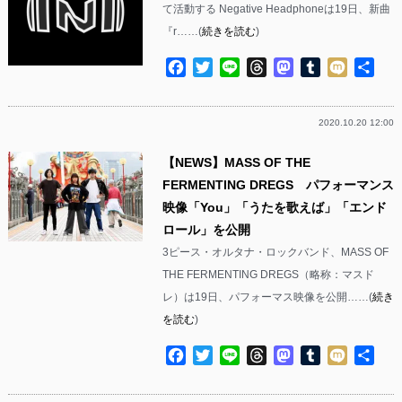
て活動する Negative Headphoneは19日、新曲
『r……(
続きを読む
)
Facebook
Twitter
Line
Threads
Mastodon
Tumblr
Mixi
共
有
2020.10.20 12:00
【NEWS】MASS OF THE
FERMENTING DREGS パフォーマンス
映像「You」「うたを歌えば」「エンド
ロール」を公開
3ピース・オルタナ・ロックバンド、MASS OF
THE FERMENTING DREGS（略称：マスド
レ）は19日、パフォーマス映像を公開……(
続き
を読む
)
Facebook
Twitter
Line
Threads
Mastodon
Tumblr
Mixi
共
有