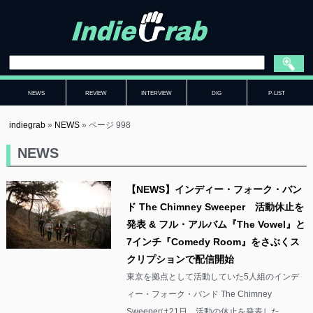
NEWS
REVIEW
INTERVIEW
DIG
P-LIST
indiegrab
»
NEWS
»
ページ 998
NEWS
【NEWS】インディー・フォーク・バン
ド The Chimney Sweeper 活動休止を
発表 & フル・アルバム『The Vowel』と
7インチ『Comedy Room』をさぶくス
クリプションで配信開始
東京を拠点として活動していた5人組のインデ
ィー・フォーク・バンド The Chimney
Sweeperは21日、活動の休止を発表した。