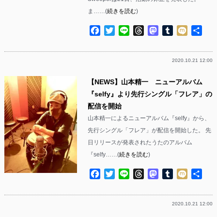
ま……(
続きを読む
)
Facebook
Twitter
Line
Threads
Mastodon
Tumblr
Mixi
共
有
2020.10.21 12:00
【NEWS】山本精一 ニューアルバム
『selfy』より先行シングル「フレア」の
配信を開始
山本精一によるニューアルバム『selfy』から、
先行シングル「フレア」が配信を開始した。 先
日リリースが発表されたうたのアルバム
『selfy……(
続きを読む
)
Facebook
Twitter
Line
Threads
Mastodon
Tumblr
Mixi
共
有
2020.10.21 12:00