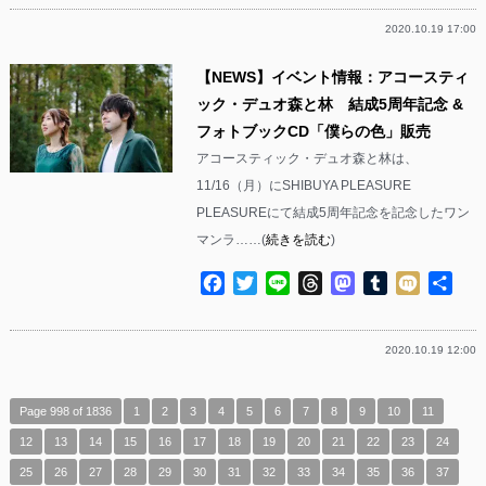
2020.10.19 17:00
【NEWS】イベント情報：アコースティ
ック・デュオ森と林 結成5周年記念 &
フォトブックCD「僕らの色」販売
アコースティック・デュオ森と林は、
11/16（月）にSHIBUYA PLEASURE
PLEASUREにて結成5周年記念を記念したワン
マンラ……(
続きを読む
)
Facebook
Twitter
Line
Threads
Mastodon
Tumblr
Mixi
共
有
2020.10.19 12:00
Page 998 of 1836
1
2
3
4
5
6
7
8
9
10
11
12
13
14
15
16
17
18
19
20
21
22
23
24
25
26
27
28
29
30
31
32
33
34
35
36
37