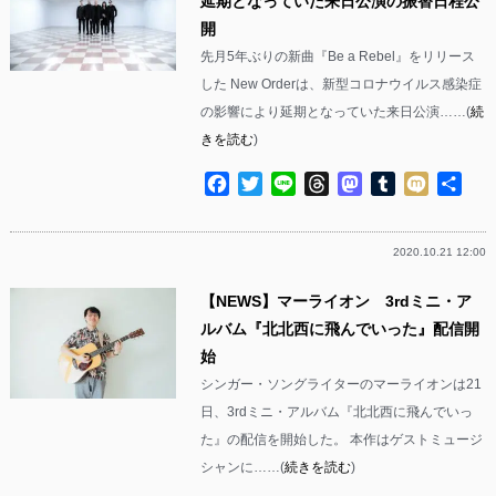
延期となっていた来日公演の振替日程公
開
先月5年ぶりの新曲『Be a Rebel』をリリース
した New Orderは、新型コロナウイルス感染症
の影響により延期となっていた来日公演……(
続
きを読む
)
Facebook
Twitter
Line
Threads
Mastodon
Tumblr
Mixi
共
有
2020.10.21 12:00
【NEWS】マーライオン 3rdミニ・ア
ルバム『北北西に飛んでいった』配信開
始
シンガー・ソングライターのマーライオンは21
日、3rdミニ・アルバム『北北西に飛んでいっ
た』の配信を開始した。 本作はゲストミュージ
シャンに……(
続きを読む
)