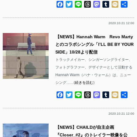
Facebook
Twitter
Line
Threads
Mastodon
Tumblr
Mixi
共
有
2020.10.21 12:00
【NEWS】Hannah Warm Revo Marty
とのコラボシングル「I’LL BE BY YOUR
SIDE」10/28より配信
トラックメイカー、シンガーソングライター、
フォトグラファー、デザイナーとして活動する
Hannah Warm（ハナ・ウォーム）は、ニュー
シング……(
続きを読む
)
Facebook
Twitter
Line
Threads
Mastodon
Tumblr
Mixi
共
有
2020.10.21 12:00
【NEWS】CHAILDが自主企画
『Closer_#2』のトレイラー映像を公