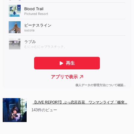
【LIVE REPORT】ぶっ恋呂百花　ワンマンライブ「楯突...
143件のビュー