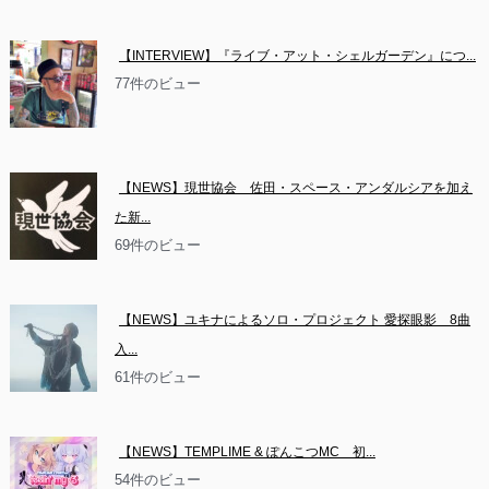
【INTERVIEW】『ライブ・アット・シェルガーデン』につ...
77件のビュー
【NEWS】現世協会　佐田・スペース・アンダルシアを加え
た新...
69件のビュー
【NEWS】ユキナによるソロ・プロジェクト 愛探眼影　8曲
入...
61件のビュー
【NEWS】TEMPLIME & ぽんこつMC　初...
54件のビュー