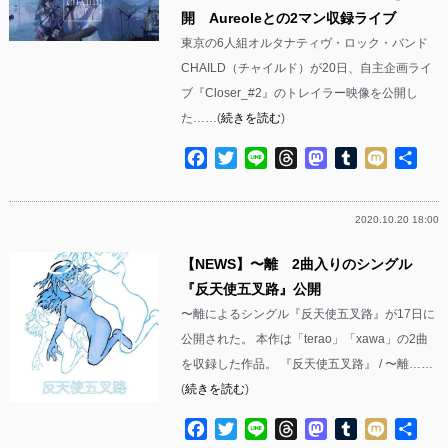
開 Aureoleとの2マン収録ライブ
東京の6人組オルタナティヴ・ロック・バンド
CHAILD（チャイルド）が20日、自主企画ライ
ブ『Closer_#2』のトレイラー映像を公開し
た……(
続きを読む
)
Facebook
Twitter
Line
Threads
Mastodon
Tumblr
Mixi
共
有
2020.10.20 18:00
【NEWS】〜離 2曲入りのシングル
『反天使五叉路』公開
〜離によるシングル『反天使五叉路』が17日に
公開された。 本作は「terao」「xawa」の2曲
を収録した作品。 『反天使五叉路』 / 〜離……
(
続きを読む
)
Facebook
Twitter
Line
Threads
Mastodon
Tumblr
Mixi
共