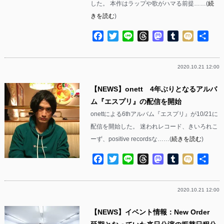
した。 本作はラップや歌がハマる前提……(
続
きを読む
)
Facebook
Twitter
Line
Threads
Mastodon
Tumblr
Mixi
共
有
2020.10.21 12:00
【NEWS】onett 4年ぶりとなるアルバ
ム『エスプリ』の配信を開始
onettによる6thアルバム『エスプリ』が10/21に
配信を開始した。 迷われレコード、きいろれこ
ーず、positive recordsな……(
続きを読む
)
Facebook
Twitter
Line
Threads
Mastodon
Tumblr
Mixi
共
有
2020.10.21 12:00
【NEWS】イベント情報：New Order