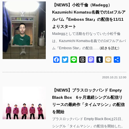
【NEWS】小松千倫（Madegg）
Kazumichi Komatsu名義での1stフルア
ルバム『Emboss Star』の配信を11/11
よりスタート
Madeggとして活動を行なっていた小松千倫
は、Kazumichi Komatsu名義での1stフルアルバ
ム『Emboss Star』の配信……(
続きを読む
)
Facebook
Twitter
Line
Threads
Mastodon
Tumblr
Mixi
共
有
2020.10.21 12:00
【NEWS】ブラスロックバンド Empty
Black Box 6ヶ月連続シングル配信リ
リースの最終作「タイムマシン」の配信
を開始
ブラスロックバンド Empty Black Boxは21日、
シングル「タイムマシン」の配信を開始した。