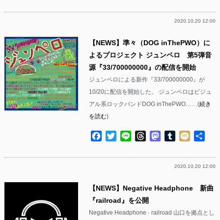
有
2020.10.20 12:00
【NEWS】準々（DOG inThePWO）に
よるプロジェクト ジュンペロ 第5弾音
源『33/700000000』の配信を開始
ジュンペロによる新作『33/700000000』が
10/20に配信を開始した。 ジュンペロはビジュ
アル系ロックバンドDOG inThePWO……(
続き
を読む
)
Facebook
Twitter
Line
Threads
Mastodon
Tumblr
Mixi
共
有
2020.10.20 12:00
【NEWS】Negative Headphone 新曲
『railroad』を公開
Negative Headphone · railroad 山口を拠点とし