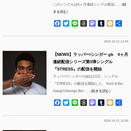
このシングルは6ヶ月連続シングル配信……(
続
きを読む
)
Facebook
Twitter
Line
Threads
Mastodon
Tumblr
Mixi
共
有
2020.10.21 12:00
【NEWS】ラッパー/シンガー gb 4ヶ月
連続配信シリーズ第3弾シングル
『STRESS』の配信を開始
ラッパー/シンガーのgbは21日、シングル
『STRESS』の配信を開始した。 Kool & the
GangのGeorge Bro……(
続きを読む
)
Facebook
Twitter
Line
Threads
Mastodon
Tumblr
Mixi
共
有
2020.10.21 12:00