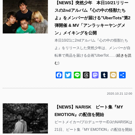
【NEWS】突然少年 本日10/21リリー
スの2ndアルバム『心の中の怪獣たち
よ』をメンバーが届ける”UberTots”第2
弾開催 & MV「アンラッキーヤングメ
ン」メイキングを公開
本日10/21に2ndアルバム『心の中の怪獣たち
よ』をリリースした突然少年は、メンバーが自
転車で商品を届ける企画”UberTot……(
続きを読
む
)
Facebook
Twitter
Line
Threads
Mastodon
Tumblr
Mixi
共
有
2020.10.21 12:00
【NEWS】NARISK ビート集『MY
EMOTION』の配信を開始
ビートメイカー/プロデューサー/DJのNARISKは
21日、ビート集『MY EMOTION』の配信を開始