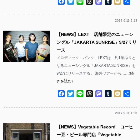
Facebook
Twitter
Line
Threads
Mastodon
Tumblr
Mixi
共
有
2017.9.11 2:13
【NEWS】LEXT 店舗限定のニューシ
ングル「JAKARTA SUNRISE」9/27リリ
ース
メロディック・パンク、LEXTは、約1年ぶりと
なるニューシングル「JAKARTA SUNRISE」を
9/27にリリースする。 海外ツアーから……(
続
きを読む
)
Facebook
Twitter
Line
Threads
Mastodon
Tumblr
Mixi
共
有
2017.9.11 1:26
【NEWS】Vegetable Record コーヒ
ー豆・ビール専門店『Vegetable