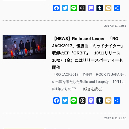
Facebook
Twitter
Line
Threads
Mastodon
Tumblr
Mixi
共
有
2017.9.11 23:51
【NEWS】Rollo and Leaps 「RO
JACK2017」優勝曲「ミッドナイター」
収録のEP『ORBIT』 10/11リリース
10/27（金）にはリリースパーティーも
開催
「RO JACK2017」で優勝、ROCK IN JAPANへ
の出演を果たしたRollo and Leapsは、10/11に
約1年ぶりのEP……(
続きを読む
)
Facebook
Twitter
Line
Threads
Mastodon
Tumblr
Mixi
共
有
2017.9.11 21:00