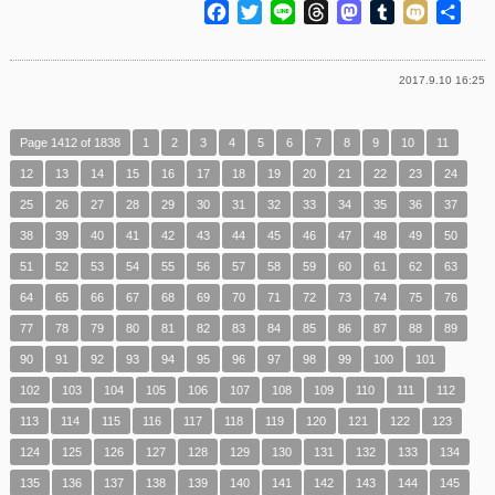
Facebook
Twitter
Line
Threads
Mastodon
Tumblr
Mixi
共
有
2017.9.10 16:25
Page 1412 of 1838
1
2
3
4
5
6
7
8
9
10
11
12
13
14
15
16
17
18
19
20
21
22
23
24
25
26
27
28
29
30
31
32
33
34
35
36
37
38
39
40
41
42
43
44
45
46
47
48
49
50
51
52
53
54
55
56
57
58
59
60
61
62
63
64
65
66
67
68
69
70
71
72
73
74
75
76
77
78
79
80
81
82
83
84
85
86
87
88
89
90
91
92
93
94
95
96
97
98
99
100
101
102
103
104
105
106
107
108
109
110
111
112
113
114
115
116
117
118
119
120
121
122
123
124
125
126
127
128
129
130
131
132
133
134
135
136
137
138
139
140
141
142
143
144
145