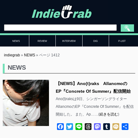
NEWS
REVIEW
INTERVIEW
DIG
P-LIST
indiegrab
»
NEWS
»
ページ 1412
NEWS
【NEWS】Ano(t)raks Allancmoの
EP『Concrete Of Summer』配信開始
Ano(t)raksは9日、シンガーソングライター
AllancmoのEP『Concrete Of Summer』を配信
開始した。 また、Ap……(
続きを読む
)
Facebook
Twitter
Line
Threads
Mastodon
Tumblr
Mixi
共
有