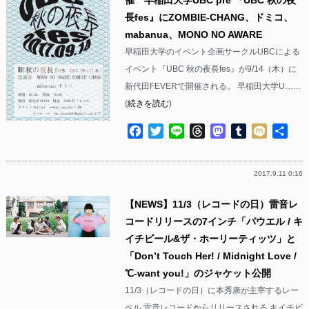
⻑fes』にZOMBIE-CHANG、ドミコ、
mabanua、MONO NO AWARE
早稲田大学のイベント企画サークルUBCによる
イベント『UBC 秋の夜⻑fes』が9/14（木）に
新代田FEVERで開催される。 早稲⽥⼤学U……
(
続きを読む
)
Facebook
Twitter
Line
Threads
Mastodon
Tumblr
Mixi
共
有
2017.9.11 0:16
【NEWS】11/3（レコードの日）雷音レ
コードリリースの7インチ「パウエル / キ
イチビール&ザ・ホーリーティッツ」と
「Don’t Touch Her! / Midnight Love /
℃-want you!」のジャケット公開
11/3（レコードの日）に本秀康が主宰するレー
ベル 雷音レコードからリリースされる キイチビ