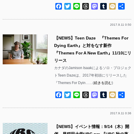
Facebook
Twitter
Line
Threads
Mastodon
Tumblr
Mixi
共
有
2017.9.11 0:50
【NEWS】Teen Daze 『Themes For
Dying Earth』と対をなす新作
『Themes For A New Earth』11/10にリ
リース
カナダのJamison Isaakによるソロ・プロジェク
トTeen Dazeは、2017年初頭にリリースした
『Themes For Dyin……(
続きを読む
)
Facebook
Twitter
Line
Threads
Mastodon
Tumblr
Mixi
共
有
2017.9.11 0:36
【NEWS】イベント情報：9/14（木）開
催 早稲⽥⼤学UBC pre 『UBC 秋の夜