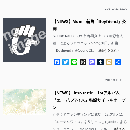
2017.9.11 12:00
【NEWS】Mom 新曲「Boyfriend」公
開
Akihiko Karibe（ex.首都圏炎上、ex.極彩色人
種）によるソロユニットMomは8日、新曲
「Boyfriend」をSoundCl……(
続きを読む
)
Facebook
Twitter
Line
Threads
Mastodon
Tumblr
Mixi
共
有
2017.9.11 11:58
【NEWS】littro rettle 1stアルバム
『エーデルワイス』特設サイトをオープ
ン
クラウドファンディングに成功し1stアルバム
『エーデルワイス』をリリースしたandeによる
ソロ・ユニット littro rettleは、アル……(
続きを