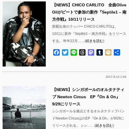
【NEWS】CHICO CARLITO 全曲Olive
Oilがビートで参加の新作『Septile1 – 南
方作戦』10/11リリース
那覇出身のラッパー CHICO CARLITOは、
10/11に新作『Septile1 – 南方作戦』をリリース
する。 昨年12月……(
続きを読む
)
Facebook
Twitter
Line
Threads
Mastodon
Tumblr
Mixi
共
有
2017.9.12 1:00
【NEWS】シンガポールのオルタナティ
ブ Newton Circus EP『On & On』
9/29にリリース
シンガポールを拠点とするオルタナティブバン
ドNewton CircusはのEP『On & On』が9/29に
リリースされる。 シン……(
続きを読む
)