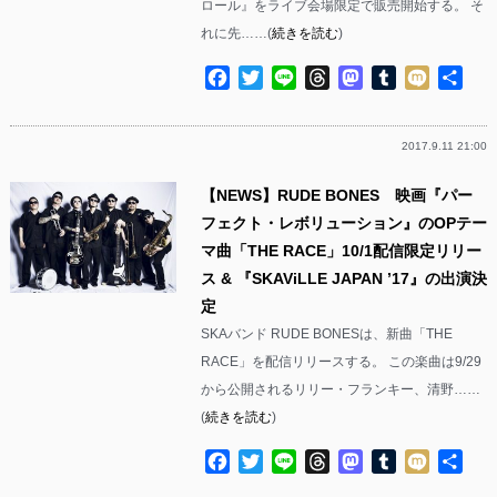
ロール』をライブ会場限定で販売開始する。 そ
れに先……(
続きを読む
)
Facebook
Twitter
Line
Threads
Mastodon
Tumblr
Mixi
共
有
2017.9.11 21:00
【NEWS】RUDE BONES 映画『パー
フェクト・レボリューション』のOPテー
マ曲「THE RACE」10/1配信限定リリー
ス & 『SKAViLLE JAPAN ’17』の出演決
定
SKAバンド RUDE BONESは、新曲「THE
RACE」を配信リリースする。 この楽曲は9/29
から公開されるリリー・フランキー、清野……
(
続きを読む
)
Facebook
Twitter
Line
Threads
Mastodon
Tumblr
Mixi
共
有