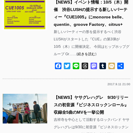
【NEWS】イベント情報：10/5（木）開
催 渋谷LUSHの提示する新しいパーテ
ィー『CUE1005』にmonoroe belle、
quentin、groove Factory、citrus+
新しいパーティーの形を提示するべく渋谷
LUSHがスタートした『CUE』の第3弾が
10/5（木）に開催決定。 今回はヒップホップグ
ループ Gr……(
続きを読む
)
Facebook
Twitter
Line
Threads
Mastodon
Tumblr
Mixi
共
有
2017.9.11 21:00
【NEWS】ヤサグレハグレ 9/30リリー
スの初音源『ビジネスロックンロール』
収録全5曲のMVを一挙公開
吉祥寺を中心として活動するロックバンド ヤサ
グレハグレは9/30に初音源『ビジネスロックン