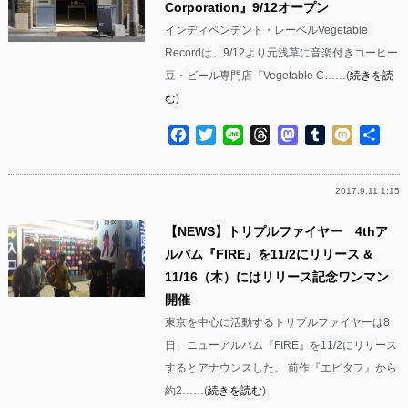
Corporation』9/12オープン
インディペンデント・レーベルVegetable
Recordは、9/12より元浅草に音楽付きコーヒー
豆・ビール専門店『Vegetable C……(
続きを読
む
)
Facebook
Twitter
Line
Threads
Mastodon
Tumblr
Mixi
共
有
2017.9.11 1:15
【NEWS】トリプルファイヤー 4thア
ルバム『FIRE』を11/2にリリース &
11/16（木）にはリリース記念ワンマン
開催
東京を中心に活動するトリプルファイヤーは8
日、ニューアルバム『FIRE』を11/2にリリース
するとアナウンスした。 前作『エピタフ』から
約2……(
続きを読む
)