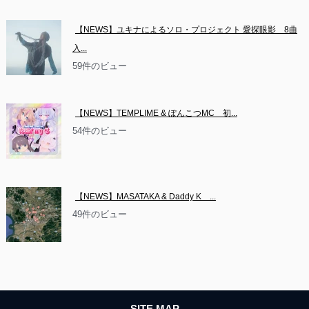
【NEWS】ユキナによるソロ・プロジェクト 愛探眼影　8曲
入...
59件のビュー
【NEWS】TEMPLIME & ぽんこつMC　初...
54件のビュー
【NEWS】MASATAKA & Daddy K　...
49件のビュー
SITE MAP