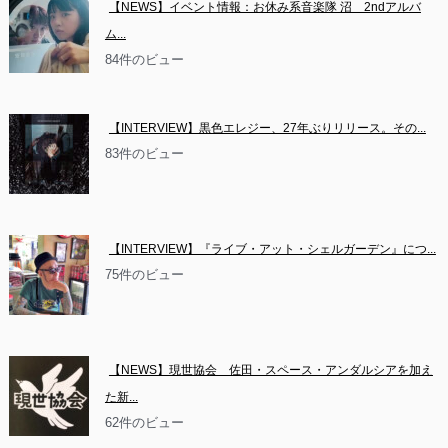
【NEWS】イベント情報：お休み系音楽隊 沼　2ndアルバ
ム...
84件のビュー
【INTERVIEW】黒色エレジー、27年ぶりリリース。その...
83件のビュー
【INTERVIEW】『ライブ・アット・シェルガーデン』につ...
75件のビュー
【NEWS】現世協会　佐田・スペース・アンダルシアを加え
た新...
62件のビュー