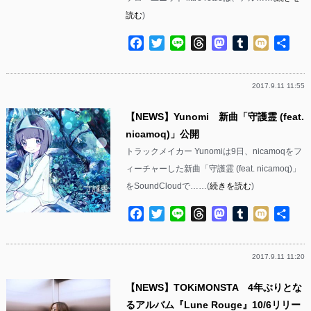
読む
)
Facebook
Twitter
Line
Threads
Mastodon
Tumblr
Mixi
共
有
2017.9.11 11:55
【NEWS】Yunomi 新曲「守護霊 (feat.
nicamoq)」公開
トラックメイカー Yunomiは9日、nicamoqをフ
ィーチャーした新曲「守護霊 (feat. nicamoq)」
をSoundCloudで……(
続きを読む
)
Facebook
Twitter
Line
Threads
Mastodon
Tumblr
Mixi
共
有
2017.9.11 11:20
【NEWS】TOKiMONSTA 4年ぶりとな
るアルバム『Lune Rouge』10/6リリー