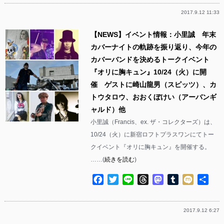
2017.9.12 11:33
【NEWS】イベント情報：小里誠 年末
カバーナイトの軌跡を振り返り、今年の
カバーバンドを決めるトークイベント
『オリに胸キュン』10/24（火）に開
催 ゲストに崎山龍男（スピッツ）、カ
トウタロウ、おおくぼけい（アーバンギ
ャルド）他
小里誠（Francis、ex. ザ・コレクターズ）は、
10/24（火）に新宿ロフトプラスワンにてトー
クイベント『オリに胸キュン』を開催する。
……(
続きを読む
)
Facebook
Twitter
Line
Threads
Mastodon
Tumblr
Mixi
共
有
2017.9.12 6:27