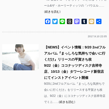
ール&ザ・ホーリーティッツの「パウエル……
(
続きを読む
)
Facebook
Twitter
Line
Threads
Mastodon
Tumblr
Mixi
共
有
2017.9.10 22:05
【NEWS】イベント情報：9/20 2ndフル
アルバム『まっしろな気持ちで会いに行
くだけ』リリースの平賀さち枝
9/22（金）ココナッツディスク吉祥寺
店、10/13（金）タワーレコード新宿店
にてインストアイベント開催
9/20に2ndフルアルバム『まっしろな気持ちで
会いに行くだけ』をリリースする平賀さち枝
は、9/22（金）にココナッツディスク吉祥寺店
でミニ……(
続きを読む
)