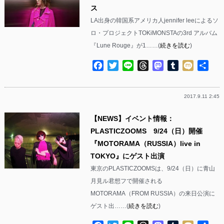
ス
LA出身の韓国系アメリカ人jennifer leeによるソ
ロ・プロジェクトTOKiMONSTAの3rd アルバム
『Lune Rouge』が1……(
続きを読む
)
Facebook
Twitter
Line
Threads
Mastodon
Tumblr
Mixi
共
有
2017.9.11 2:45
【NEWS】イベント情報：
PLASTICZOOMS 9/24（日）開催
『MOTORAMA（RUSSIA）live in
TOKYO』にゲスト出演
東京のPLASTICZOOMSは、9/24（日）に青山
月見ル君想フで開催される
MOTORAMA（FROM RUSSIA）の来日公演に
ゲスト出……(
続きを読む
)