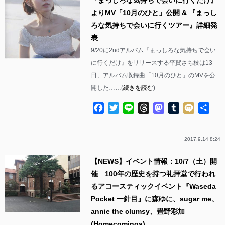
よりMV「10月のひと」公開 & 『まっし
ろな気持ちで会いに行くツアー』詳細発
表
9/20に2ndアルバム『まっしろな気持ちで会い
に行くだけ』をリリースする平賀さち枝は13
日、アルバム収録曲「10月のひと」のMVを公
開した……(
続きを読む
)
Facebook
Twitter
Line
Threads
Mastodon
Tumblr
Mixi
共
有
2017.9.14 8:24
【NEWS】イベント情報：10/7（土）開
催 100年の歴史を持つ礼拝堂で行われ
るアコースティックイベント『Waseda
Pocket 一針目』に森ゆに、sugar me、
annie the clumsy、畳野彩加
(Homecomings)