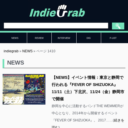
NEWS
REVIEW
INTERVIEW
DIG
P-LIST
indiegrab
»
NEWS
»
ページ 1410
NEWS
【NEWS】イベント情報：東京と静岡で
行われる『FEVER OF SHIZUOKA』
11/11（土）下北沢、11/24（金）静岡市
で開催
静岡を中心に活動するバンドTHE WEMMERが
中心となり、2014年から開催するイベント
『FEVER OF SHIZUOKA』。 2017……(
続きを
読む
)