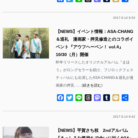
有
2017.9.14 8:53
【NEWS】イベント情報：ASA-CHANG
＆巡礼 漫画家・押見修造とのコラボイ
ベント『アウフヘーベン！ vol.4』
10/30（月）開催
昨年リリースしたオリジナルアルバム『まほ
う』がロングセラーを続け、フジロックフェス
ティバルにも出演したASA-CHANG＆巡礼が漫
画家の押見……(
続きを読む
)
Facebook
Twitter
Line
Threads
Mastodon
Tumblr
Mixi
共
有
2017.9.14 8:42
【NEWS】平賀さち枝 2ndアルバム
『まっしろな気持ちで会いに行くだけ』