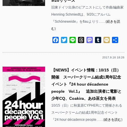
9/20リリース
旧東ドイツ出身のピアニストにして作曲/編曲家
Henning Schmiedtは、9/20にアルバム
『Schöneweide』をflauよりリ……(
続きを読
む
)
Facebook
Twitter
Line
Threads
Mastodon
Tumblr
Mixi
共
有
2017.9.16 18:26
【NEWS】イベント情報：10/15（日）
開催 スーパークリーム結成1周年記念
イベント『24 hour décadence
people Vol.1』 追加出演者に電影と
少年CQ、Coakira、あゆ巫女を発表
10/15（日）に秋葉原CYPHERにて開催される
スーパークリームの結成1周年記念イベント
『24 hour décadence people……(
続きを読む
)