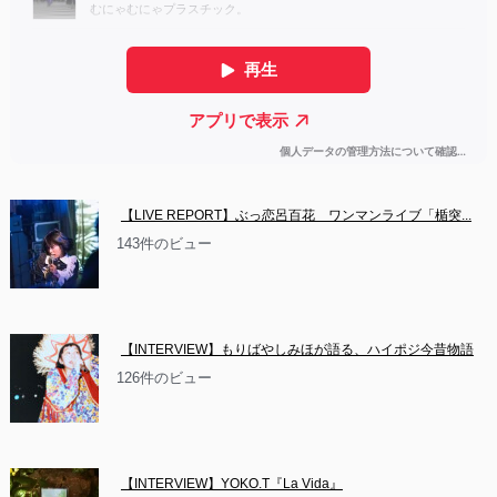
【LIVE REPORT】ぶっ恋呂百花　ワンマンライブ「楯突...
143件のビュー
【INTERVIEW】もりばやしみほが語る、ハイポジ今昔物語
126件のビュー
【INTERVIEW】YOKO.T『La Vida』