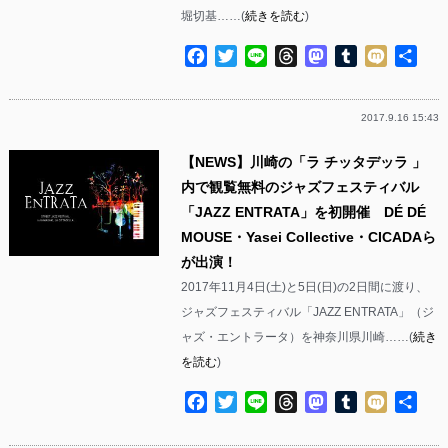
堀切基……(
続きを読む
)
Facebook
Twitter
Line
Threads
Mastodon
Tumblr
Mixi
共
有
2017.9.16 15:43
【NEWS】川崎の「ラ チッタデッラ 」
内で観覧無料のジャズフェスティバル
「JAZZ ENTRATA」を初開催 DÉ DÉ
MOUSE・Yasei Collective・CICADAら
が出演！
2017年11月4日(土)と5日(日)の2日間に渡り、
ジャズフェスティバル「JAZZ ENTRATA」（ジ
ャズ・エントラータ）を神奈川県川崎……(
続き
を読む
)
Facebook
Twitter
Line
Threads
Mastodon
Tumblr
Mixi
共
有