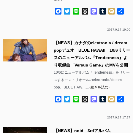
Facebook
Twitter
Line
Threads
Mastodon
Tumblr
Mixi
共
有
2017.9.17 19:00
【NEWS】カナダのelectronic / dream
popデュオ BLUE HAWAII 10/6リリー
スのニューアルバム『Tenderness』よ
り収録曲「Versus Game」のMVを公開
10/6にニューアルバム『Tenderness』をリリー
スするモントリオールのelectronic / dream
pop、BLUE HAW……(
続きを読む
)
Facebook
Twitter
Line
Threads
Mastodon
Tumblr
Mixi
共
有
2017.9.17 17:27
【NEWS】noid 3rdアルバム