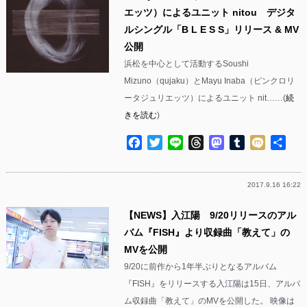
エッツ）によるユニット nitou デジタ
ルシングル「B L E S S」リリース & MV
公開
浜松を中心として活動するSoushi
Mizuno（qujaku）とMayu Inaba（ピンクロリ
ータジュリエッツ）によるユニット nit……(
続
きを読む
)
Facebook
Twitter
Line
Threads
Mastodon
Tumblr
Mixi
共
有
2017.9.16 16:22
【NEWS】入江陽 9/20リリースのアル
バム『FISH』より収録曲「教えて」の
MVを公開
9/20に前作から1年半ぶりとなるアルバム
『FISH』をリリースする入江陽は15日、アルバ
ム収録曲「教えて」のMVを公開した。 映像は