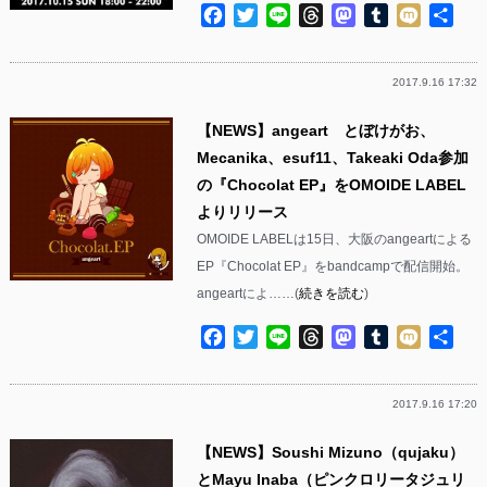
Facebook
Twitter
Line
Threads
Mastodon
Tumblr
Mixi
共
有
2017.9.16 17:32
【NEWS】angeart とぼけがお、
Mecanika、esuf11、Takeaki Oda参加
の『Chocolat EP』をOMOIDE LABEL
よりリリース
OMOIDE LABELは15日、大阪のangeartによる
EP『Chocolat EP』をbandcampで配信開始。
angeartによ……(
続きを読む
)
Facebook
Twitter
Line
Threads
Mastodon
Tumblr
Mixi
共
有
2017.9.16 17:20
【NEWS】Soushi Mizuno（qujaku）
とMayu Inaba（ピンクロリータジュリ