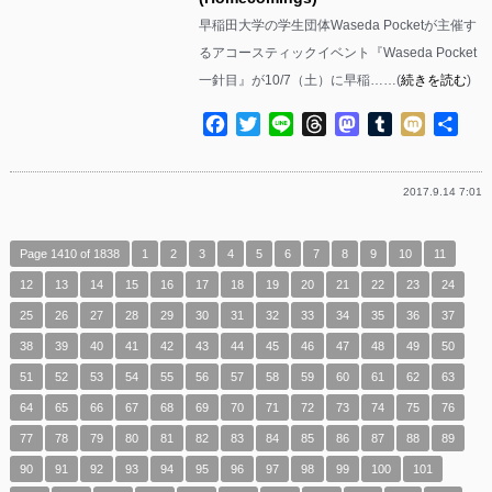
早稲田大学の学生団体Waseda Pocketが主催す
るアコースティックイベント『Waseda Pocket
一針目』が10/7（土）に早稲……(
続きを読む
)
Facebook
Twitter
Line
Threads
Mastodon
Tumblr
Mixi
共
有
2017.9.14 7:01
Page 1410 of 1838
1
2
3
4
5
6
7
8
9
10
11
12
13
14
15
16
17
18
19
20
21
22
23
24
25
26
27
28
29
30
31
32
33
34
35
36
37
38
39
40
41
42
43
44
45
46
47
48
49
50
51
52
53
54
55
56
57
58
59
60
61
62
63
64
65
66
67
68
69
70
71
72
73
74
75
76
77
78
79
80
81
82
83
84
85
86
87
88
89
90
91
92
93
94
95
96
97
98
99
100
101