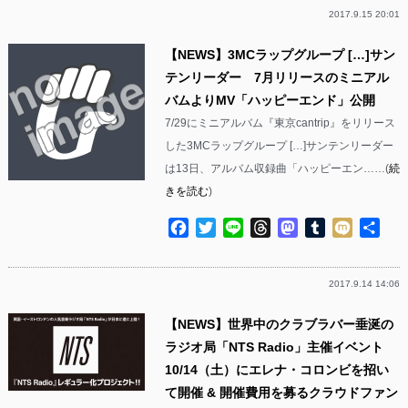
2017.9.15 20:01
【NEWS】3MCラップグループ […]サン
テンリーダー 7月リリースのミニアル
バムよりMV「ハッピーエンド」公開
7/29にミニアルバム『東京cantrip』をリリース
した3MCラップグループ […]サンテンリーダー
は13日、アルバム収録曲「ハッピーエン……(
続
きを読む
)
Facebook
Twitter
Line
Threads
Mastodon
Tumblr
Mixi
共
有
2017.9.14 14:06
【NEWS】世界中のクラブラバー垂涎の
ラジオ局「NTS Radio」主催イベント
10/14（土）にエレナ・コロンビを招い
て開催 & 開催費用を募るクラウドファン