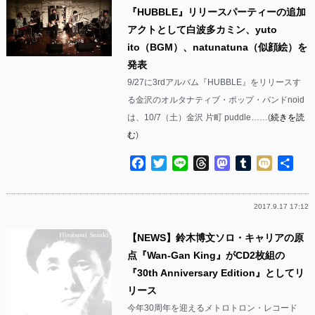
『HUBBLE』リリースパーティーの追加
アクトとして白波多カミン、yuto
ito（BGM）、natunatuna（似顔絵）を
発表
9/27に3rdアルバム『HUBBLE』をリリースす
る金沢のオルタナティブ・ポップ・バンドnoid
は、10/7（土）金沢 片町 puddle……(
続きを読
む
)
Facebook
Twitter
Line
Threads
Mastodon
Tumblr
Mixi
共
有
2017.9.17 17:12
【NEWS】鈴木博文ソロ・キャリアの原
点『Wan-Gan King』がCD2枚組の
『30th Anniversary Edition』としてリ
リース
今年30周年を迎えるメトロトロン・レコード