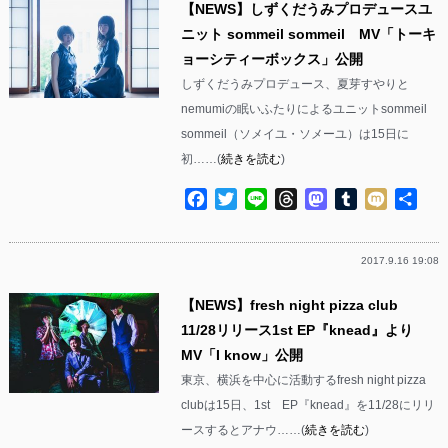
【NEWS】しずくだうみプロデュースユ
ニット sommeil sommeil MV「トーキ
ョーシティーボックス」公開
しずくだうみプロデュース、夏芽すやりと
nemumiの眠いふたりによるユニットsommeil
sommeil（ソメイユ・ソメーユ）は15日に
初……(
続きを読む
)
Facebook
Twitter
Line
Threads
Mastodon
Tumblr
Mixi
共
有
2017.9.16 19:08
【NEWS】fresh night pizza club
11/28リリース1st EP『knead』より
MV「I know」公開
東京、横浜を中心に活動するfresh night pizza
clubは15日、1st EP『knead』を11/28にリリ
ースするとアナウ……(
続きを読む
)