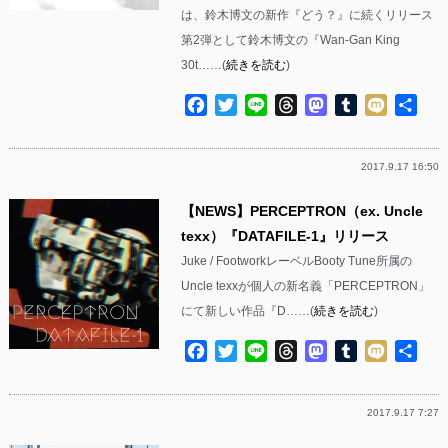
は、鈴木博文の新作『どう？』に続くリリース
第2弾として鈴木博文の『Wan-Gan King
30t……(
続きを読む
)
Facebook
Twitter
Line
Threads
Mastodon
Tumblr
Mixi
共
有
2017.9.17 16:50
【NEWS】PERCEPTRON（ex. Uncle
texx）『DATAFILE​-​1』リリース
Juke / FootworkレーベルBooty Tune所属の
Uncle texxが個人の新名義「PERCEPTRON」
にて新しい作品『D……(
続きを読む
)
Facebook
Twitter
Line
Threads
Mastodon
Tumblr
Mixi
共
有
2017.9.17 7:27