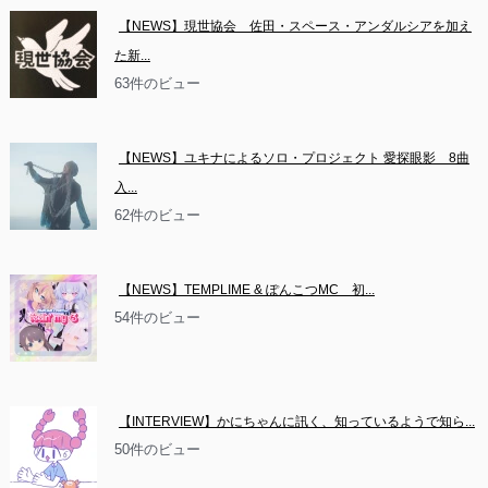
【NEWS】現世協会　佐田・スペース・アンダルシアを加え
た新...
63件のビュー
【NEWS】ユキナによるソロ・プロジェクト 愛探眼影　8曲
入...
62件のビュー
【NEWS】TEMPLIME & ぽんこつMC　初...
54件のビュー
【INTERVIEW】かにちゃんに訊く、知っているようで知ら...
50件のビュー