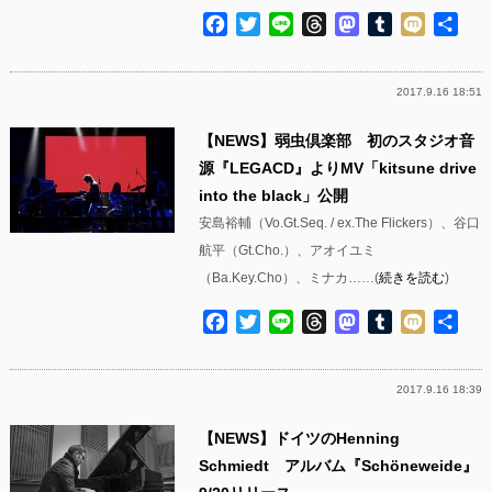
Facebook
Twitter
Line
Threads
Mastodon
Tumblr
Mixi
共
有
2017.9.16 18:51
【NEWS】弱虫倶楽部 初のスタジオ音
源『LEGACD』よりMV「kitsune drive
into the black」公開
安島裕輔（Vo.Gt.Seq. / ex.The Flickers）、谷口
航平（Gt.Cho.）、アオイユミ
（Ba.Key.Cho）、ミナカ……(
続きを読む
)
Facebook
Twitter
Line
Threads
Mastodon
Tumblr
Mixi
共
有
2017.9.16 18:39
【NEWS】ドイツのHenning
Schmiedt アルバム『Schöneweide』