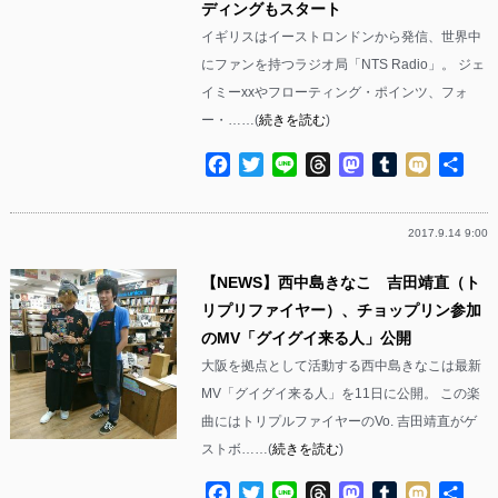
ディングもスタート
イギリスはイーストロンドンから発信、世界中
にファンを持つラジオ局「NTS Radio」。 ジェ
イミーxxやフローティング・ポインツ、フォ
ー・……(
続きを読む
)
Facebook
Twitter
Line
Threads
Mastodon
Tumblr
Mixi
共
有
2017.9.14 9:00
【NEWS】西中島きなこ 吉田靖直（ト
リプリファイヤー）、チョップリン参加
のMV「グイグイ来る人」公開
大阪を拠点として活動する西中島きなこは最新
MV「グイグイ来る人」を11日に公開。 この楽
曲にはトリプルファイヤーのVo. 吉田靖直がゲ
ストボ……(
続きを読む
)
Facebook
Twitter
Line
Threads
Mastodon
Tumblr
Mixi
共