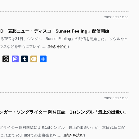
2022.8.31 12:00
ED 哀愁ニュー・ディスコ「Sunset Feeling」配信開始
るTEDは31日、シングル「Sunset Feeling」の配信を開始した。 ソウルやヒ
ウスなどを中心にプレイ……(
続きを読む
)
ok
ter
Line
Threads
Mastodon
Tumblr
Mixi
共
有
2022.8.31 12:00
シンガー・ソングライター 岡村匡紘 1stシングル「最上の出逢い」
グライター 岡村匡紘による1stシングル「最上の出逢い」が、本日31日に配
これまでYouTubeでの楽曲発表を……(
続きを読む
)