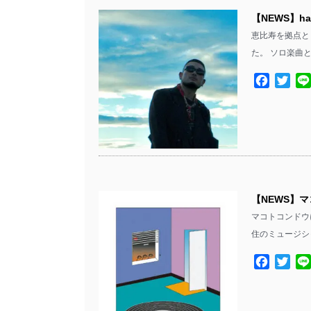
【NEWS】h
恵比寿を拠点と
た。 ソロ楽曲
Facebo
Twit
【NEWS】
マコトコンドウ
住のミュージシ
Facebo
Twit