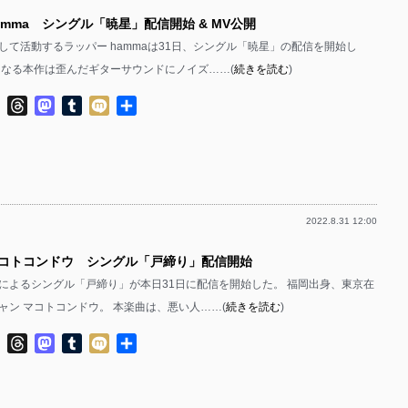
amma シングル「暁星」配信開始 & MV公開
して活動するラッパー hammaは31日、シングル「暁星」の配信を開始し
となる本作は歪んだギターサウンドにノイズ……(
続きを読む
)
ok
ter
Line
Threads
Mastodon
Tumblr
Mixi
共
有
2022.8.31 12:00
マコトコンドウ シングル「戸締り」配信開始
によるシングル「戸締り」が本日31日に配信を開始した。 福岡出身、東京在
ャン マコトコンドウ。 本楽曲は、悪い人……(
続きを読む
)
ok
ter
Line
Threads
Mastodon
Tumblr
Mixi
共
有