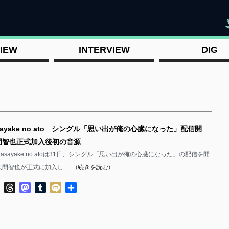
"
IEW
INTERVIEW
DIG
sayake no ato シングル「思い出が俺の心臓になった」配信開
久間智也正式加入後初の音源
asayake no atoは31日、シングル「思い出が俺の心臓になった」の配信を開
佐久間智也が正式に加入し……(
続きを読む
)
ok
ter
Line
Threads
Mastodon
Tumblr
Mixi
共
有