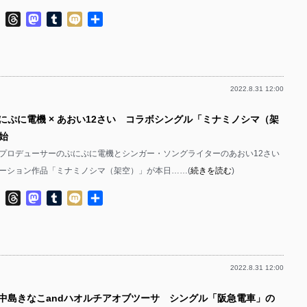
ok
ter
Line
Threads
Mastodon
Tumblr
Mixi
共
有
2022.8.31 12:00
ぷにぷに電機 × あおい12さい コラボシングル「ミナミノシマ（架
始
プロデューサーのぷにぷに電機とシンガー・ソングライターのあおい12さい
ーション作品「ミナミノシマ（架空）」が本日……(
続きを読む
)
ok
ter
Line
Threads
Mastodon
Tumblr
Mixi
共
有
2022.8.31 12:00
西中島きなこandハオルチアオブツーサ シングル「阪急電車」の