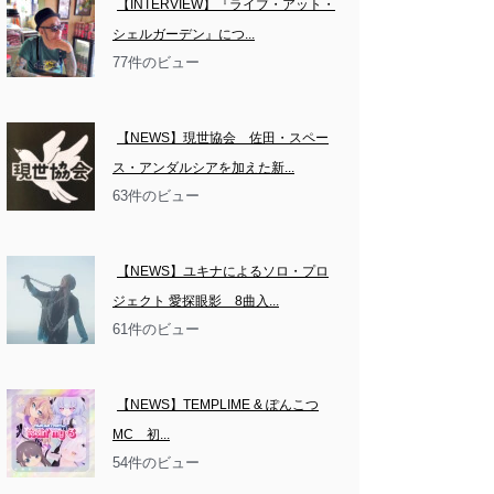
【INTERVIEW】『ライブ・アット・
シェルガーデン』につ...
77件のビュー
【NEWS】現世協会　佐田・スペー
ス・アンダルシアを加えた新...
63件のビュー
【NEWS】ユキナによるソロ・プロ
ジェクト 愛探眼影　8曲入...
61件のビュー
【NEWS】TEMPLIME & ぽんこつ
MC　初...
54件のビュー