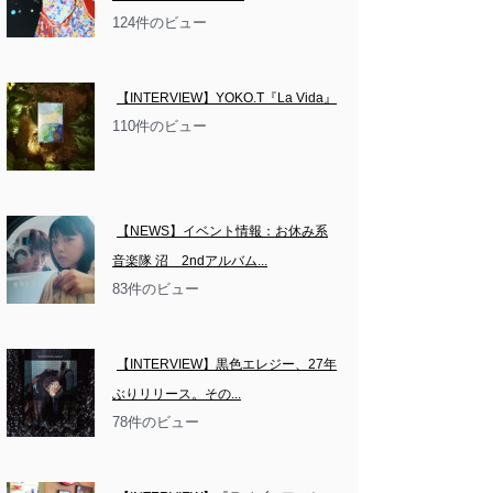
124件のビュー
【INTERVIEW】YOKO.T『La Vida』
110件のビュー
【NEWS】イベント情報：お休み系
音楽隊 沼　2ndアルバム...
83件のビュー
【INTERVIEW】黒色エレジー、27年
ぶりリリース。その...
78件のビュー