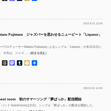
有
2022.8.31 12:00
taru Fujiwara ジャズバーを思わせるニュービート「Liqueur」
プロデューサーWataru Fujiwaraによるシングル「Liqueur」が本日31日に
。 今作は、ジャズ……(
続きを読む
)
ok
ter
Line
Threads
Mastodon
Tumblr
Mixi
共
有
2022.8.31 12:00
uest room 初のサマーソング「夢ばっか」配信開始
p・バンド Guest roomは31日、シングル「夢ばっか」の配信を開始した。