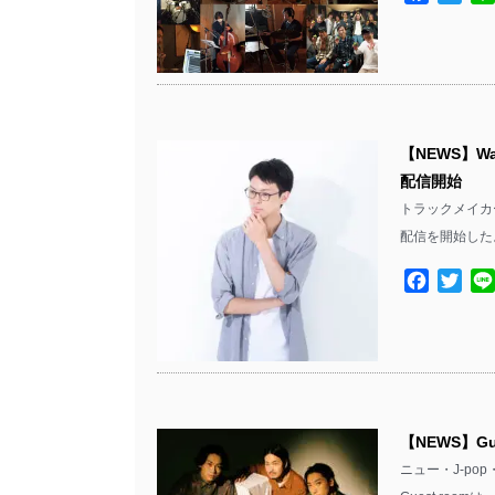
【NEWS】Wa
配信開始
トラックメイカー/
配信を開始した
Facebo
Twit
【NEWS】G
ニュー・J-po