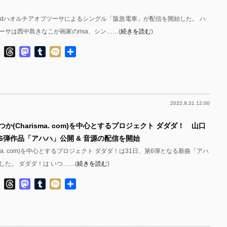
ndハオルチアオブツーサによるシングル「阪急電車」が配信を開始した。 ハ
ーサは西中島きなこが画家のrisa、シン……(
続きを読む
)
ok
ter
Line
Threads
Mastodon
Tumblr
Mixi
共
有
2022.8.31 12:00
つか(Charisma. com)を中心とするプロジェクト ダダダ！ 山口
6弾作品「アハハ」公開 & 音源の配信を開始
isma. com)を中心とするプロジェクト ダダダ！は31日、第6弾となる新曲「アハ
した。 ダダダ！は いつ……(
続きを読む
)
ok
ter
Line
Threads
Mastodon
Tumblr
Mixi
共
有