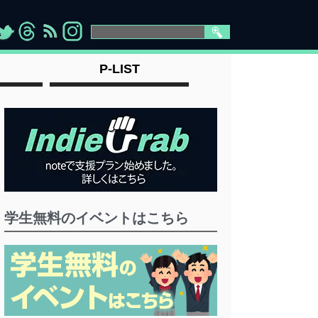
>
">
">
" >
P-LIST
学生無料のイベントはこちら