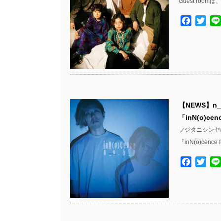
Guest room
Facebo
Twit
【NEWS】n
「inN(o)c
フジタニシンヤに
「inN(o)cence
Facebo
Twit