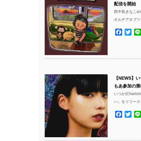
配信を開始
西中島きなこa
オルチアオブツ
Facebo
Twit
【NEWS】い
もあ参加の第
いつか(Char
ハ」をリリース
Facebo
Twit