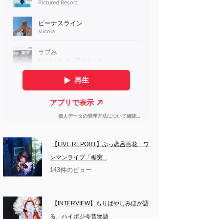
【LIVE REPORT】ぶっ恋呂百花　ワ
ンマンライブ「楯突...
143件のビュー
【INTERVIEW】もりばやしみほが語
る、ハイポジ今昔物語