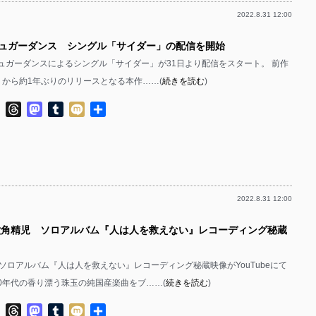
2022.8.31 12:00
シュガーダンス シングル「サイダー」の配信を開始
シュガーダンスによるシングル「サイダー」が31日より配信をスタート。 前作
p」から約1年ぶりのリリースとなる本作……(
続きを読む
)
ok
ter
Line
Threads
Mastodon
Tumblr
Mixi
共
有
2022.8.31 12:00
 六角精児 ソロアルバム『人は人を救えない』レコーディング秘蔵
ソロアルバム『人は人を救えない』レコーディング秘蔵映像がYouTubeにて
70年代の香り漂う珠玉の純国産楽曲をブ……(
続きを読む
)
ok
ter
Line
Threads
Mastodon
Tumblr
Mixi
共