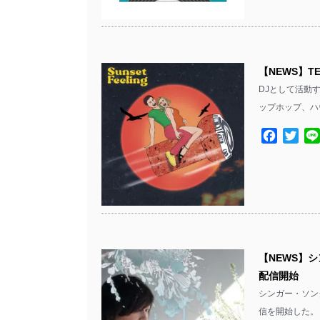
【NEWS】T
DJとして活動す
ップホップ、ハ
Facebo
Twit
【NEWS】
配信開始
シンガー・ソン
信を開始した。 