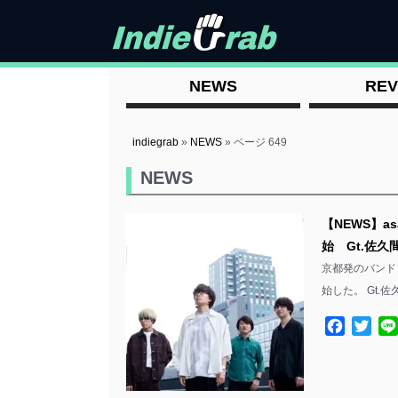
NEWS
REV
indiegrab
»
NEWS
»
ページ 649
NEWS
【NEWS】a
始 Gt.佐
京都発のバンド 
始した。 Gt.
Facebo
Twit