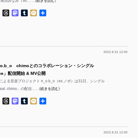
は、海沼みなみ（Vo.……(
続きを読む
)
ok
ter
Line
Threads
Mastodon
Tumblr
Mixi
共
有
2022.8.31 12:00
_o.b_o chimoとのコラボレーション・シングル
ence」配信開始 & MV公開
よる音楽プロジェクト n_o.b_o（ex.ノボ）は31日、シングル
 feat. chimo」の配信……(
続きを読む
)
ok
ter
Line
Threads
Mastodon
Tumblr
Mixi
共
有
2022.8.31 12:00