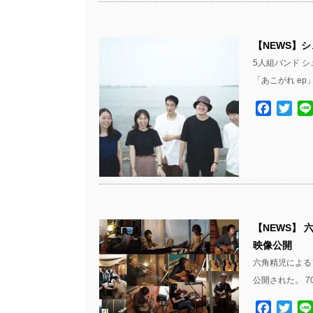
【NEWS】
5人組バンド 
「あこがれ e
Facebo
Twit
【NEWS】
映像公開
六角精児による
公開された。 
Facebo
Twit