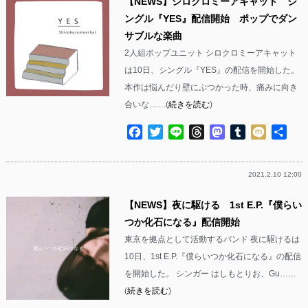
【NEWS】シロクロミーアキャット シ
ングル『YES』配信開始 ポップでダン
サブルな楽曲
2人組ポップユニット シロクロミーアキャット
は10日、シングル『YES』の配信を開始した。
本作は悩んだり壁にぶつかった時、痛みに向き
合いな……(
続きを読む
)
Facebook
Twitter
Line
Threads
Mastodon
Tumblr
Mixi
共
有
2021.2.10 12:00
【NEWS】夜に駆ける 1st E.P.『僕らい
つか化石になる』配信開始
東京を拠点として活動するバンド 夜に駆けるは
10日、1st E.P.『僕らいつか化石になる』の配信
を開始した。 シンガー はしもとりお、Gu……
(
続きを読む
)