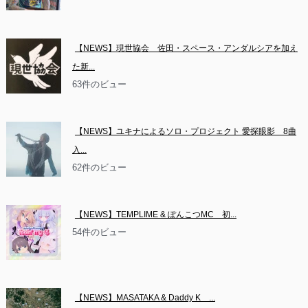
【NEWS】現世協会　佐田・スペース・アンダルシアを加え
た新...
63件のビュー
【NEWS】ユキナによるソロ・プロジェクト 愛探眼影　8曲
入...
62件のビュー
【NEWS】TEMPLIME & ぽんこつMC　初...
54件のビュー
【NEWS】MASATAKA & Daddy K　...