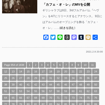
「カフェ・オ・レ」のMVを公開
ギリシャラブは8日、3rdフルアルバム『ヘヴ
ン』を4/7にリリースするとアナウンス。 9日に
はアルバムのオープニングを飾る「カフェ・
オ・レ」……(
続きを読む
)
Facebook
Twitter
Line
Threads
Mastodon
Tumblr
Mixi
共
有
2021.2.9 20:00
Page 954 of 1838
1
2
3
4
5
6
7
8
9
10
11
12
13
14
15
16
17
18
19
20
21
22
23
24
25
26
27
28
29
30
31
32
33
34
35
36
37
38
39
40
41
42
43
44
45
46
47
48
49
50
51
52
53
54
55
56
57
58
59
60
61
62
63
64
65
66
67
68
69
70
71
72
73
74
75
76
77
78
79
80
81
82
83
84
85
86
87
88
89