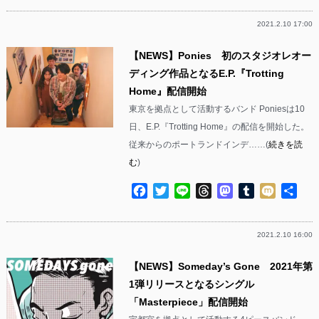
2021.2.10 17:00
【NEWS】Ponies 初のスタジオレオー
ディング作品となるE.P.『Trotting
Home』配信開始
東京を拠点として活動するバンド Poniesは10
日、E.P.『Trotting Home』の配信を開始した。
従来からのポートランドインデ……(
続きを読
む
)
Facebook
Twitter
Line
Threads
Mastodon
Tumblr
Mixi
共
有
2021.2.10 16:00
【NEWS】Someday’s Gone 2021年第
1弾リリースとなるシングル
「Masterpiece」配信開始