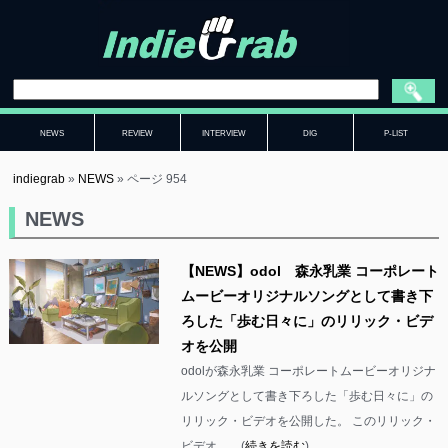
NEWS
REVIEW
INTERVIEW
DIG
P-LIST
indiegrab
»
NEWS
»
ページ 954
NEWS
【NEWS】odol 森永乳業 コーポレート
ムービーオリジナルソングとして書き下
ろした「歩む日々に」のリリック・ビデ
オを公開
odolが森永乳業 コーポレートムービーオリジナ
ルソングとして書き下ろした「歩む日々に」の
リリック・ビデオを公開した。 このリリック・
ビデオ……(
続きを読む
)