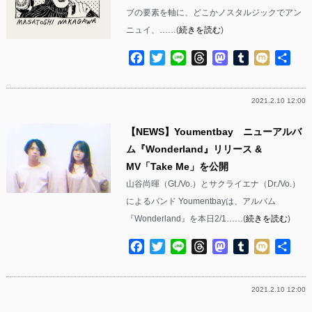
ブの要素を軸に、どこかノスタルジックでアン
ニュイ、……(
続きを読む
)
Facebook
Twitter
Line
Threads
Mastodon
Tumblr
Mixi
共
有
2021.2.10 12:00
【NEWS】Youmentbay ニューアルバ
ム『Wonderland』リリース &
MV「Take Me」を公開
山谷尚暉（Gt./Vo.）とサクライエナ（Dr./Vo.）
によるバンド Youmentbayは、アルバム
『Wonderland』を本日2/1……(
続きを読む
)
Facebook
Twitter
Line
Threads
Mastodon
Tumblr
Mixi
共
有
2021.2.10 12:00