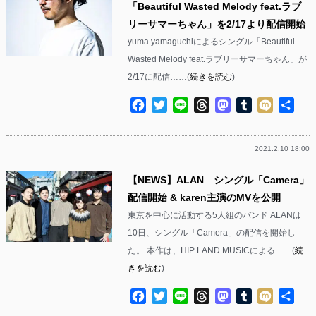
「Beautiful Wasted Melody feat.ラブ
リーサマーちゃん」を2/17より配信開始
yuma yamaguchiによるシングル「Beautiful
Wasted Melody feat.ラブリーサマーちゃん」が
2/17に配信……(
続きを読む
)
Facebook
Twitter
Line
Threads
Mastodon
Tumblr
Mixi
共
有
2021.2.10 18:00
【NEWS】ALAN シングル「Camera」
配信開始 & karen主演のMVを公開
東京を中心に活動する5人組のバンド ALANは
10日、シングル「Camera」の配信を開始し
た。 本作は、HIP LAND MUSICによる……(
続
きを読む
)
Facebook
Twitter
Line
Threads
Mastodon
Tumblr
Mixi
共
有