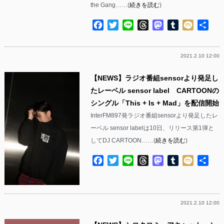
the Gang……(
続きを読む
)
Facebook
Twitter
Line
Threads
Mastodon
Tumblr
Mixi
共
有
2021.2.10 12:00
【NEWS】ラジオ番組sensorより発足し
たレーベル sensor label CARTOONの
シングル「This + Is + Mad」を配信開始
InterFM897発ラジオ番組sensorより発足したレ
ーベル sensor labelは10日、リリース第1弾と
してDJ CARTOON……(
続きを読む
)
Facebook
Twitter
Line
Threads
Mastodon
Tumblr
Mixi
共
有
2021.2.10 12:00