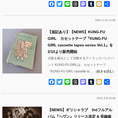
Facebook
Twitter
Line
Threads
Mastodon
Tumblr
Mixi
共
有
2021.2.10 12:00
【追記あり】【NEWS】KUNG-FU
GIRL カセットテープ『KUNG-FU
GIRL cassette tapes series Vol.1』を
2/10より販売開始
大阪を拠点として活動するアノラックパンクバ
ンド KUNG-FU GIRLは、カセットテープ
『KUNG-FU GIRL cassette ta……(
続きを読む
)
Facebook
Twitter
Line
Threads
Mastodon
Tumblr
Mixi
共
有
2021.2.9 20:40
【NEWS】ギリシャラブ 3rdフルアル
バム『ヘヴン』リリース決定 & 収録曲