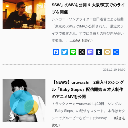
SSW」のMVを公開 & 大阪/東京でのライ
ブを開催
シンガー・ソングライター豊田道倫による新曲
「東京のSSW」のMVが公開された。 最近のラ
イブで披露され、すでに名曲との呼び声が高い
本楽曲。 ……(
続きを読む
)
Facebook
Twitter
Line
Threads
Mastodon
Tumblr
Mixi
共
有
2021.2.10 19:00
【NEWS】uruwashi 2曲入りのシング
ル「Baby Steps」配信開始 & 本人制作
のアニメMVを公開
トラックメーカーuruwashiは10日、シングル
「Baby Steps」の配信をスタート。 本作はセク
シーでグルービーなビートにbassが……(
続きを
読む
)