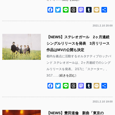
Facebook
Twitter
Line
Threads
Mastodon
Tumblr
Mixi
共
有
2021.2.10 20:00
【NEWS】ステレオガール 2ヶ月連続
シングルリリースを発表 3月リリース
作品はMVの公開も決定
都内を拠点に活動するオルタナティブロックバ
ンド ステレオガールは、2ヶ月連続でのシング
ルリリースを発表。 2/17に「スクーター」、
3/17……(
続きを読む
)
Facebook
Twitter
Line
Threads
Mastodon
Tumblr
Mixi
共
有
2021.2.10 19:00
【NEWS】豊田道倫 新曲「東京の