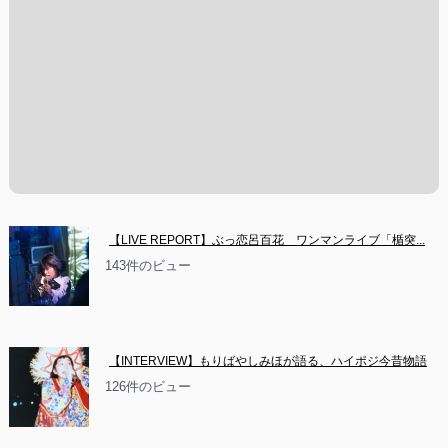
【LIVE REPORT】ぶっ恋呂百花　ワンマンライブ「楯突...
143件のビュー
【INTERVIEW】もりばやしみほが語る、ハイポジ今昔物語
126件のビュー