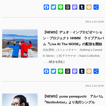
Facebook
Twitter
Line
Threads
Mastodon
Tumblr
Mixi
共
有
2021.2.10 19:00
【NEWS】デュオ・インプロビゼーショ
ン・プロジェクト HHMM ライブアルバ
ム『Live At The NOISE』の配信を開始
日向秀和（ストレイテナー、Nothing’s Carved
In Stone）と松下マサナオ（Yasei Collective,
……(
続きを読む
)
Facebook
Twitter
Line
Threads
Mastodon
Tumblr
Mixi
共
有
2021.2.10 18:00
【NEWS】yuma yamaguchi アルバム
『NotAnArtist』より先行シングル