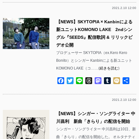
2021.2.10 12:00
【NEWS】SKYTOPIA × Kanbinによる
新ユニットKOMONO LAKE 2ndシン
グル『SEEDS』配信歌詞 & リリックビ
デオ公開
プロデューサー SKYTOPIA（ex.Kero Kero
Bonito）とシンガー Kanbinによる新ユニット
KOMONO LAKE（コ……(
続きを読む
)
Facebook
Twitter
Line
Threads
Mastodon
Tumblr
Mixi
共
有
2021.2.10 12:00
【NEWS】シンガー・ソングライター 中
川昌利 新曲「きらり」の配信を開始
シンガー・ソングライター 中川昌利は10日、新
曲「きらり」の配信を開始した。 オルタナティ