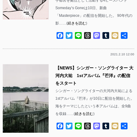
宇都宮を拠点として活動する4ピースバンド
Someday’s Goneは10日、新曲
「Masterpiece」の配信を開始した。 90年代の
影……(
続きを読む
)
Facebook
Twitter
Line
Threads
Mastodon
Tumblr
Mixi
共
有
2021.2.10 12:00
【NEWS】シンガー・ソングライター 大
河内大祐 1stアルバム『芒洋』の配信
をスタート
シンガー・ソングライターの大河内大祐による
1stアルバム『芒洋』が10日に配信を開始した。
海をテーマにしたという本アルバムは、全9曲
を収録……(
続きを読む
)
Facebook
Twitter
Line
Threads
Mastodon
Tumblr
Mixi
共
有