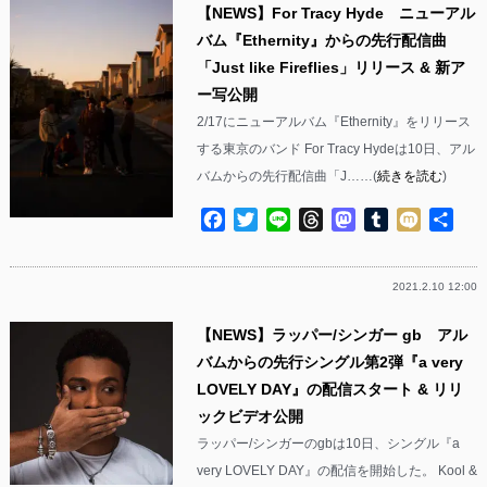
【NEWS】For Tracy Hyde ニューアル
バム『Ethernity』からの先行配信曲
「Just like Fireflies」リリース & 新ア
ー写公開
2/17にニューアルバム『Ethernity』をリリース
する東京のバンド For Tracy Hydeは10日、アル
バムからの先行配信曲「J……(
続きを読む
)
Facebook
Twitter
Line
Threads
Mastodon
Tumblr
Mixi
共
有
2021.2.10 12:00
【NEWS】ラッパー/シンガー gb アル
バムからの先行シングル第2弾『a very
LOVELY DAY』の配信スタート & リリ
ックビデオ公開
ラッパー/シンガーのgbは10日、シングル『a
very LOVELY DAY』の配信を開始した。 Kool &