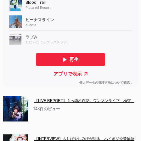
【LIVE REPORT】ぶっ恋呂百花　ワンマンライブ「楯突...
143件のビュー
【INTERVIEW】もりばやしみほが語る、ハイポジ今昔物語