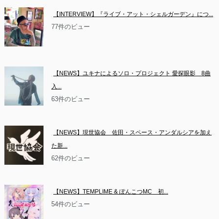
【INTERVIEW】『ライブ・アット・シェルガーデン』につ...
77件のビュー
【NEWS】ユキナによるソロ・プロジェクト 愛探眼影　8曲
入...
63件のビュー
【NEWS】現世協会　佐田・スペース・アンダルシアを加え
た新...
62件のビュー
【NEWS】TEMPLIME & ぽんこつMC　初...
54件のビュー