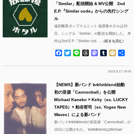
「Similar」配信開始 & MV公開 2nd
E.P.『Similar code』からの先行シング
ル
遠距離系ポップスユニット 放課後ホタルは16
日、シングル「Similar」の配信を開始した。 本
作は2nd E.P.『Similar cod……(
続きを読む
)
Facebook
Twitter
Line
Threads
Mastodon
Tumblr
Mixi
共
有
2023.8.17 18:00
【NEWS】新バンド brkfstblend始動
初の音源「Cannonball」を公開
Michael Kaneko × Keity（ex. LUCKY
TAPES）× 粕谷哲司（ex. Yogee New
Waves）による新バンド
新バンドbrkfstblendの初音源「Cannonball」が
16日に公開された。 brkfstblendはMichael