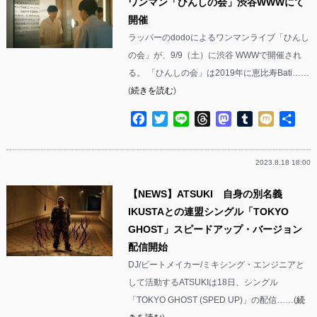
ワンマン「ひんしの会」渋谷WWWにて
開催
ラッパーのdodoによるワンマンライブ「ひんし
の会」が、9/9（土）に渋谷 WWWで開催され
る。 「ひんしの会」は2019年に恵比寿Bati……
(
続きを読む
)
Facebook
Twitter
Line
Threads
Mastodon
Tumblr
Mixi
共
有
2023.8.18 18:00
【NEWS】ATSUKI 自身の別名義
IKUSTAとの連盟シングル「TOKYO
GHOST」スピードアップ・バージョン
配信開始
DJ/ビートメイカー/ミキシング・エンジニアと
して活動するATSUKIは18日、シングル
「TOKYO GHOST (SPED UP)」の配信……(
続