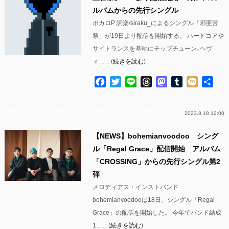
ルバムからの先行シングル
ボカロP 詞楽/siraku_によるシングル「邪亜苦
祭」が19日より配信を開始する。 ハードコアや
サイトランスを基軸にチップチューン､ヘヴ
ィ……(
続きを読む
)
Facebook
Twitter
Line
Threads
Mastodon
Tumblr
Mixi
共
有
2023.8.18 12:00
【NEWS】bohemianvoodoo シング
ル「Regal Grace」配信開始 アルバム
「CROSSING」からの先行シングル第2
弾
メロディアス・インストバンド
bohemianvoodooは18日、シングル「Regal
Grace」の配信を開始した。 今年でバンド結成
1……(
続きを読む
)