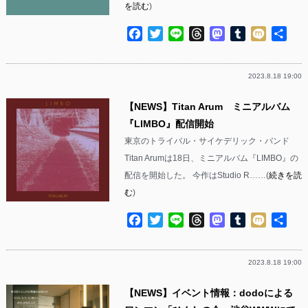
を読む
)
Facebook
Twitter
Line
Threads
Mastodon
Tumblr
Mixi
共
有
2023.8.18 19:00
【NEWS】Titan Arum ミニアルバム
『LIMBO』配信開始
東京のトライバル・サイケデリック・バンド
Titan Arumは18日、ミニアルバム『LIMBO』の
配信を開始した。 今作はStudio R……(
続きを読
む
)
Facebook
Twitter
Line
Threads
Mastodon
Tumblr
Mixi
共
有
2023.8.18 19:00
【NEWS】イベント情報：dodoによる