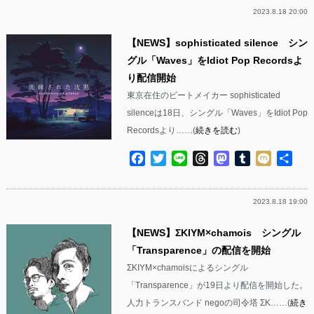
2023.8.18 20:00
【NEWS】sophisticated silence シン
グル「Waves」をIdiot Pop Recordsよ
り配信開始
東京在住のビートメイカー sophisticated
silenceは18日、シングル「Waves」をIdiot Pop
Recordsより……(
続きを読む
)
Facebook
Twitter
Line
Threads
Mastodon
Tumblr
Mixi
共
有
2023.8.18 19:00
【NEWS】ΣKIYM×chamois シングル
「Transparence」の配信を開始
ΣKIYM×chamoisによるシングル
「Transparence」が19日より配信を開始した。
人力トランスバンド negoの司令塔 ΣK……(
続き