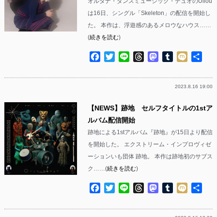
オルタナ・ダンスミュージック・デュオのUilou
は16日、シングル「Skeleton」の配信を開始し
た。 本作は、浮遊感のあるメロウなハウス……
(
続きを読む
)
Facebook
Twitter
Line
Threads
Mastodon
Tumblr
Mixi
共
有
2023.8.16 19:00
【NEWS】跡地 セルフタイトルの1stア
ルバム配信開始
跡地による1stアルバム『跡地』が15日より配信
を開始した。 エクストリーム・インプロヴィゼ
ーションいも団体 跡地。 本作は跡地初のサブス
ク……(
続きを読む
)
Facebook
Twitter
Line
Threads
Mastodon
Tumblr
Mixi
共
有