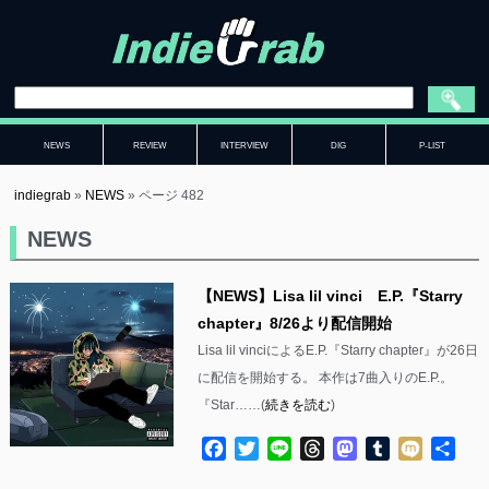
NEWS
REVIEW
INTERVIEW
DIG
P-LIST
indiegrab
»
NEWS
»
ページ 482
NEWS
【NEWS】Lisa lil vinci E.P.『Starry
chapter』8/26より配信開始
Lisa lil vinciによるE.P.『Starry chapter』が26日
に配信を開始する。 本作は7曲入りのE.P.。
『Star……(
続きを読む
)
Facebook
Twitter
Line
Threads
Mastodon
Tumblr
Mixi
共
有