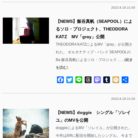
2023.8.18 21:00
【NEWS】飯谷真帆（SEAPOOL）によ
るソロ・プロジェクト、THEODORA
KATZ MV「gray」公開
THEODORA KATZによるMV「gray」が公開さ
れた。 オルタナティブ・バンド SEAPOOLの
Ba.飯谷真帆によるソロ・プロジェク……(
続き
を読む
)
Facebook
Twitter
Line
Threads
Mastodon
Tumblr
Mixi
共
有
2023.8.18 21:00
【NEWS】doggie シングル「ソレイ
ユ」のMVを公開
doggieによるMV「ソレイユ」が公開された。
今作は8/9に配信を開始したシングル。 今まで