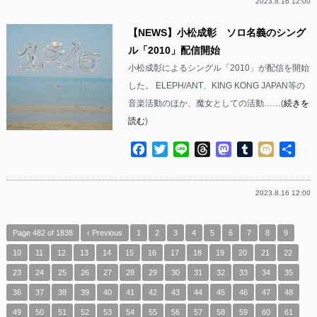
2023.8.16 12:00
【NEWS】小松成彰 ソロ名義のシング
ル「2010」配信開始
小松成彰によるシングル「2010」が配信を開始
した。 ELEPH/ANT、KING KONG JAPAN等の
音楽活動のほか、魔女としての活動……(
続きを
読む
)
Facebook
Twitter
Line
Threads
Mastodon
Tumblr
Mixi
共
有
2023.8.16 12:00
Page 482 of 1838
‹ Previous
1
2
3
4
5
6
7
8
9
10
11
12
13
14
15
16
17
18
19
20
21
22
23
24
25
26
27
28
29
30
31
32
33
34
35
36
37
38
39
40
41
42
43
44
45
46
47
48
49
50
51
52
53
54
55
56
57
58
59
60
61