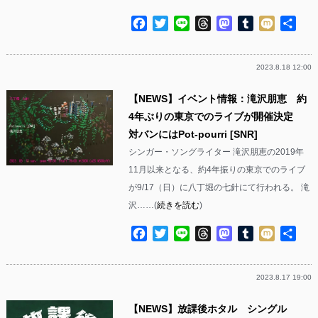
Facebook
Twitter
Line
Threads
Mastodon
Tumblr
Mixi
共
有
2023.8.18 12:00
【NEWS】イベント情報：滝沢朋恵 約
4年ぶりの東京でのライブが開催決定
対バンにはPot-pourri [SNR]
シンガー・ソングライター 滝沢朋恵の2019年
11月以来となる、約4年振りの東京でのライブ
が9/17（日）に八丁堀の七針にて行われる。 滝
沢……(
続きを読む
)
Facebook
Twitter
Line
Threads
Mastodon
Tumblr
Mixi
共
有
2023.8.17 19:00
【NEWS】放課後ホタル シングル