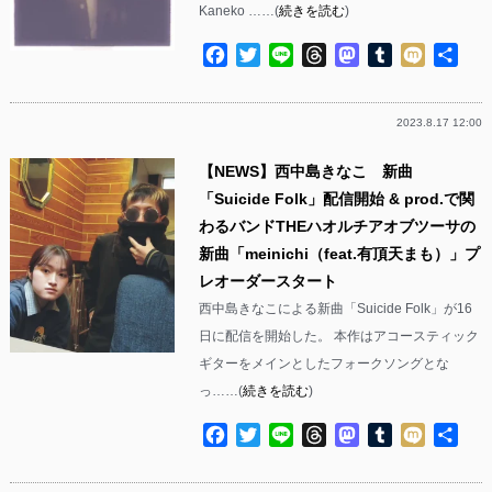
Kaneko ……(
続きを読む
)
Facebook
Twitter
Line
Threads
Mastodon
Tumblr
Mixi
共
有
2023.8.17 12:00
【NEWS】西中島きなこ 新曲
「Suicide Folk」配信開始 & prod.で関
わるバンドTHEハオルチアオブツーサの
新曲「meinichi（feat.有頂天まも）」プ
レオーダースタート
西中島きなこによる新曲「Suicide Folk」が16
日に配信を開始した。 本作はアコースティック
ギターをメインとしたフォークソングとな
っ……(
続きを読む
)
Facebook
Twitter
Line
Threads
Mastodon
Tumblr
Mixi
共
有