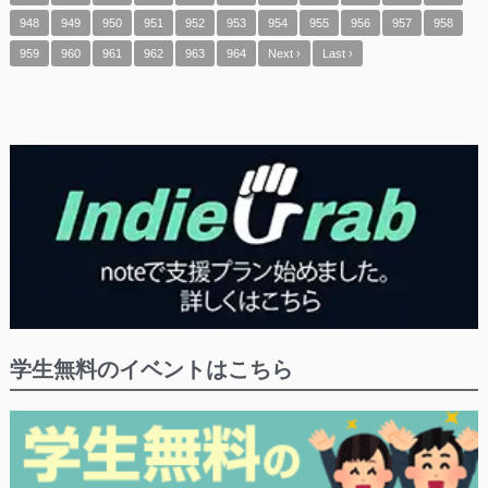
948
949
950
951
952
953
954
955
956
957
958
959
960
961
962
963
964
Next ›
Last ›
学生無料のイベントはこちら