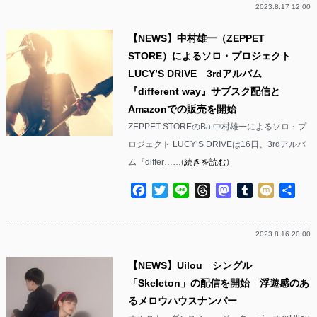
2023.8.17 12:00
【NEWS】中村雄一（ZEPPET
STORE）によるソロ・プロジェクト
LUCY’S DRIVE 3rdアルバム
『different way』サブスク配信と
Amazonでの販売を開始
ZEPPET STOREのBa.中村雄一によるソロ・プ
ロジェクト LUCY’S DRIVEは16日、3rdアルバ
ム『differ……(
続きを読む
)
Facebook
Twitter
Line
Threads
Mastodon
Tumblr
Mixi
共
有
2023.8.16 20:00
【NEWS】Uilou シングル
「Skeleton」の配信を開始 浮遊感のあ
るメロウハウスナンバー