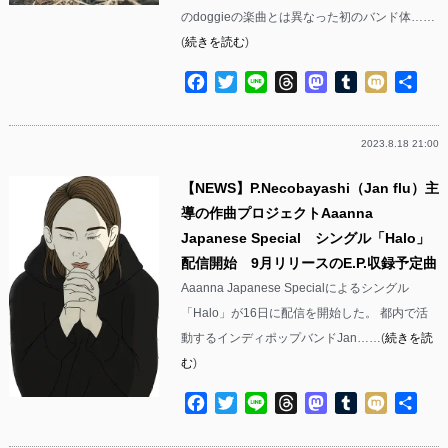
のdoggieの楽曲とは異なった初のバンド体……
(
続きを読む
)
Facebook
Twitter
Line
Threads
Mastodon
Tumblr
Mixi
共
有
2023.8.18 21:00
【NEWS】P.Necobayashi（Jan flu）主
導の作曲プロジェクトAaanna
Japanese Special シングル「Halo」
配信開始 9月リリースのE.P.収録予定曲
Aaanna Japanese Specialによるシングル
「Halo」が16日に配信を開始した。 都内で活
動するインディポップバンドJan……(
続きを読
む
)
Facebook
Twitter
Line
Threads
Mastodon
Tumblr
Mixi
共
有