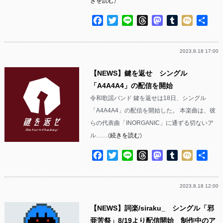
きを読む
)
Facebook
Twitter
Line
Threads
Mastodon
Tumblr
Mixi
共
有
2023.8.18 17:00
【NEWS】鍵を返せ シングル
「A4A4A4」の配信を開始
令和歌謡バンド 鍵を返せは18日、シングル
「A4A4A4」の配信を開始した。 本楽曲は、彼
らの代表曲「INORGANIC」に通ずる切ないア
ル……(
続きを読む
)
Facebook
Twitter
Line
Threads
Mastodon
Tumblr
Mixi
共
有
2023.8.18 12:00
【NEWS】詞楽/siraku_ シングル「邪
亜苦祭」8/19より配信開始 制作中のア