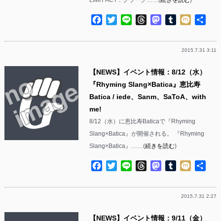
Facebook
Twitter
Line
Threads
Mastodon
Tumblr
Mixi
共
有
2015.7.31 3:11
【NEWS】イベント情報：8/12（水）
『Rhyming Slang×Batica』恵比寿
Batica / iede、Sanm、SaToA、with
me!
8/12（水）に恵比寿Baticaで『Rhyming
Slang×Batica』が開催される。 『Rhyming
Slang×Batica』……(
続きを読む
)
Facebook
Twitter
Line
Threads
Mastodon
Tumblr
Mixi
共
有
2015.7.31 2:27
【NEWS】イベント情報：9/11（金）