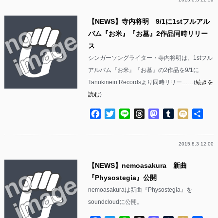
【NEWS】寺内将明 9/1に1stフルアル
バム『お米』『お墓』2作品同時リリー
ス
シンガーソングライター・寺内将明は、1stフル
アルバム『お米』『お墓』の2作品を9/1に
Tanukineiri Recordsより同時リリー……(
続きを
読む
)
Facebook
Twitter
Line
Threads
Mastodon
Tumblr
Mixi
共
有
2015.8.3 12:00
【NEWS】nemoasakura 新曲
『Physostegia』公開
nemoasakuraは新曲『Physostegia』を
soundcloudに公開。