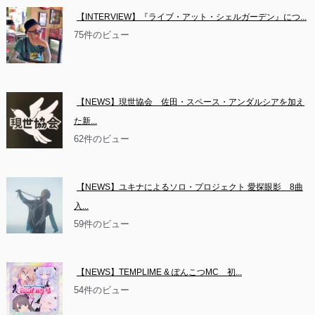
【INTERVIEW】『ライブ・アット・シェルガーデン』につ...
75件のビュー
【NEWS】現世協会　佐田・スペース・アンダルシアを加え
た新...
62件のビュー
【NEWS】ユキナによるソロ・プロジェクト 愛探眼影　8曲
入...
59件のビュー
【NEWS】TEMPLIME & ぽんこつMC　初...
54件のビュー