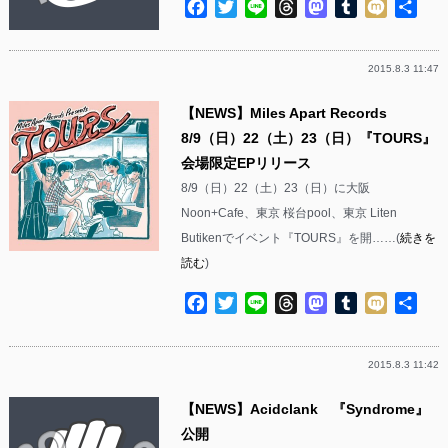
Facebook
Twitter
Line
Threads
Mastodon
Tumblr
Mixi
共
有
2015.8.3 11:47
【NEWS】Miles Apart Records
8/9（日）22（土）23（日）『TOURS』
会場限定EPリリース
8/9（日）22（土）23（日）に大阪
Noon+Cafe、東京 桜台pool、東京 Liten
Butikenでイベント『TOURS』を開……(
続きを
読む
)
Facebook
Twitter
Line
Threads
Mastodon
Tumblr
Mixi
共
有
2015.8.3 11:42
【NEWS】Acidclank 『Syndrome』
公開