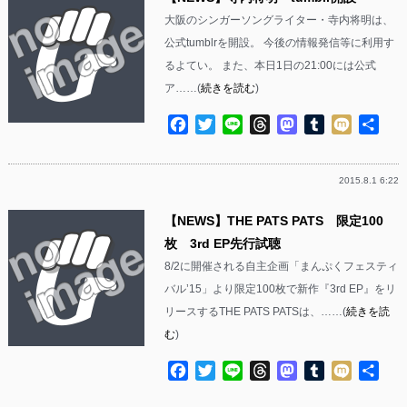
大阪のシンガーソングライター・寺内将明は、
公式tumblrを開設。 今後の情報発信等に利用す
るよてい。 また、本日1日の21:00には公式
ア……(
続きを読む
)
Facebook
Twitter
Line
Threads
Mastodon
Tumblr
Mixi
共
有
2015.8.1 6:22
【NEWS】THE PATS PATS 限定100
枚 3rd EP先行試聴
8/2に開催される自主企画「まんぷくフェスティ
バル’15」より限定100枚で新作『3rd EP』をリ
リースするTHE PATS PATSは、……(
続きを読
む
)
Facebook
Twitter
Line
Threads
Mastodon
Tumblr
Mixi
共
有