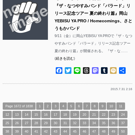
『ザ・なつやすみバンド「パラード」リ
リース記念ツアー 夏の終わり篇』岡山
YEBISU YA PRO / Homecomings、さと
うもかバンド
9/11（金）に岡山YEBISU YA PROで『ザ・なつ
やすみバンド「パラード」リリース記念ツアー
夏の終わり篇』が開催される。 『ザ・な……
(
続きを読む
)
Facebook
Twitter
Line
Threads
Mastodon
Tumblr
Mixi
共
有
2015.7.31 2:16
Page 1672 of 1838
1
2
3
4
5
6
7
8
9
10
11
12
13
14
15
16
17
18
19
20
21
22
23
24
25
26
27
28
29
30
31
32
33
34
35
36
37
38
39
40
41
42
43
44
45
46
47
48
49
50