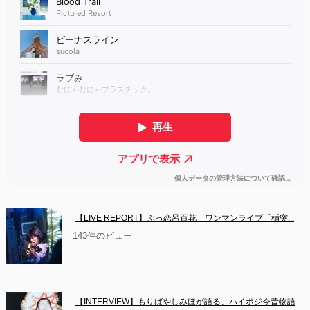
【LIVE REPORT】ぶっ恋呂百花　ワンマンライブ「楯突...
143件のビュー
【INTERVIEW】もりばやしみほが語る、ハイポジ今昔物語