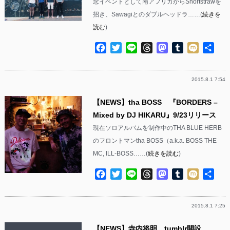
念イベントとして南アフリカからShortstrawを
招き、Sawagiとのダブルヘッドラ……(
続きを
読む
)
Facebook
Twitter
Line
Threads
Mastodon
Tumblr
Mixi
共
有
2015.8.1 7:54
【NEWS】tha BOSS 『BORDERS –
Mixed by DJ HIKARU』9/23リリース
現在ソロアルバムを制作中のTHA BLUE HERB
のフロントマンtha BOSS（a.k.a. BOSS THE
MC, ILL-BOSS……(
続きを読む
)
Facebook
Twitter
Line
Threads
Mastodon
Tumblr
Mixi
共
有
2015.8.1 7:25
【NEWS】寺内将明 tumblr開設