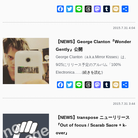
Facebook
Twitter
Line
Threads
Mastodon
Tumblr
Mixi
共
有
2015.7.31 4:04
【NEWS】George Clanton『Wonder
Gently』公開
George Clanton（a.k.a.Mirror Kisses）は、
9/25にリリース予定のアルバム「100%
Electronica……(
続きを読む
)
Facebook
Twitter
Line
Threads
Mastodon
Tumblr
Mixi
共
有
2015.7.31 3:44
【NEWS】transpose ニューリリース
『Out of focus / Scarab Sacre + k-
over』