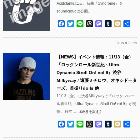
Acidclankは1日、新曲『Syndrome』を
soundcloudに公開。
Facebook
Twitter
Line
Threads
Mastodon
Tumblr
Mixi
共
有
2015.8.3 8:59
【NEWS】イベント情報：11/13（金）
『ロックンロール新世紀～Ultra
Dynamic Stroll On! vol.9』渋谷
Milkyway / 遠藤ミチロウ、オキシドータ
ーズ、首振りdolls 他
11/13（金）に渋谷Milkywayで『ロックンロー
ル新世紀～Ultra Dynamic Stroll On! vol.9』が開
催。 昨年……(
続きを読む
)
Facebook
Twitter
Line
Threads
Mastodon
Tumblr
Mixi
共
有