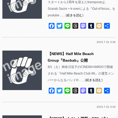
スタートから1周年を迎えたtransposeは、
Scarab Sacre + k-overによる『Out of focus』を
youtube……(
続きを読む
)
Facebook
Twitter
Line
Threads
Mastodon
Tumblr
Mixi
共
有
2015.7.31 3:26
【NEWS】Half Mile Beach
Group『Baobab』公開
8/1（土）神奈川逗子のCINEMA AMIGOで開催
される『Half Mile Beach Club #6』の運営メン
バーからなるバンドH……(
続きを読む
)
Facebook
Twitter
Line
Threads
Mastodon
Tumblr
Mixi
共
有
2015.7.31 3:20