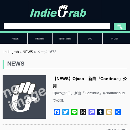
NEWS
REVIEW
INTERVIEW
DIG
P-LIST
indiegrab
»
NEWS
»
ページ 1672
NEWS
【NEWS】Ojaco 新曲『Continue』公
開
Ojacoは3日、新曲『Continue』をsoundcloud
で公開。
Facebook
Twitter
Line
Threads
Mastodon
Tumblr
Mixi
共
有
2015.8.3 22:59