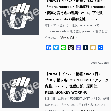
【NEWS】イベント情報：7/31（金）
『mona records × 池澤寛行 presents
“音楽と言う名の遊興” Vol.4』下北沢
mona records / 櫻谷弦樹、miina
本日7/31（金）に下北沢mona recordsで
『mona records × 池澤寛行 presents “音楽と言
う名の……(
続きを読む
)
Facebook
Twitter
Line
Threads
Mastodon
Tumblr
Mixi
共
有
2015.7.31 3:15
【NEWS】イベント情報：8/2（日）
『BO』幡ヶ谷FOSEST LIMIT / クラーク
内藤、hanali、俚謡山脈、原田仁、
KEEN MONKEY WORK 他
8/2（日）に幡ヶ谷FOSEST LIMITで『BO』が開
催される。 『BO』 8/2（日）幡ヶ谷FOSEST
LIMIT ACT：クラーク……(
続きを読む
)