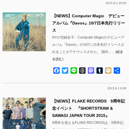
2015.8.1 18:00
【NEWS】Computer Magic デビュー
アルバム『Davos』10/7日本先行リリー
ス
NYの宅録女子・Computer Magicのデビューア
ルバム『Davos』が10/7に日本先行リリースさ
れることがアナウンスされた。 国内……(
続き
を読む
)
Facebook
Twitter
Line
Threads
Mastodon
Tumblr
Mixi
共
有
2015.8.1 8:08
【NEWS】FLAKE RECORDS 9周年記
念イベント 『SHORTSTRAW &
SAWAGI JAPAN TOUR 2015』
9周年を迎えるFLAKE RECORDSは、9周年記