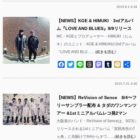
2015.8.1 6:18
【NEWS】KGE & HIMUKI 3rdアルバ
ム『LOVE AND BLUES』9/9リリース
MC・KGEとプロデューサー・HIMUKI（ヒム
キ）のユニット・KGE & HIMUKIの3rdアルバム
『LOVE AND BLU……(
続きを読む
)
Facebook
Twitter
Line
Threads
Mastodon
Tumblr
Mixi
共
有
2015.7.31 4:30
【NEWS】ReVision of Sence 8/4〜フ
リーサンプラー配布 & タダのワンマンツ
アー &1stミニアルバムレコ発2マン
大阪発のバンド・ReVision of Senceは、9/23に
リリースされる1stミニアルバム「宣戦布告の7
ヵ条」に先駆けて8/4からタワ……(
続きを読む
)