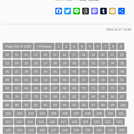
Facebook
Twitter
Line
Threads
Mastodon
Tumblr
Mixi
共
有
2022.10.27 12:00
Page 618 of 1838
‹ Previous
1
2
3
4
5
6
7
8
9
10
11
12
13
14
15
16
17
18
19
20
21
22
23
24
25
26
27
28
29
30
31
32
33
34
35
36
37
38
39
40
41
42
43
44
45
46
47
48
49
50
51
52
53
54
55
56
57
58
59
60
61
62
63
64
65
66
67
68
69
70
71
72
73
74
75
76
77
78
79
80
81
82
83
84
85
86
87
88
89
90
91
92
93
94
95
96
97
98
99
100
101
102
103
104
105
106
107
108
109
110
111
112
113
114
115
116
117
118
119
120
121
122
123
124
125
126
127
128
129
130
131
132
133