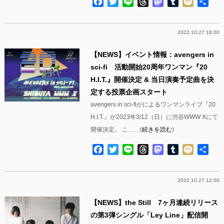
Facebook
Twitter
Line
Threads
Mastodon
Tumblr
Mixi
共
有
2022.10.27 18:00
【NEWS】イベント情報：avengers in
sci-fi 活動開始20周年ワンマン『20
H.I.T.』開催決定 & 当日演奏予定曲を決
定する投票企画スタート
avengers in sci-fiがによるワンマンライブ『20
H.I.T.』が2023年3/12（日）に渋谷WWW Xにて
開催決定。 こ……(
続きを読む
)
Facebook
Twitter
Line
Threads
Mastodon
Tumblr
Mixi
共
有
2022.10.27 12:00
【NEWS】the Still 7ヶ月連続リリース
の第3弾シングル「Ley Line」配信開