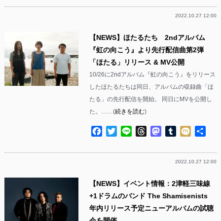
2022.10.27 12:00
【NEWS】ほたるたち 2ndアルバム
『虹の向こう』より先行配信曲第2弾
「ほたる」リリース & MV公開
10/26に2ndアルバム『虹の向こう』をリリース
したほたるたちは同日、アルバムの収録曲「ほ
たる」の先行配信を開始。 同日にMVを公開し
た。……(
続きを読む
)
Facebook
Twitter
Line
Threads
Mastodon
Tumblr
Mixi
共
有
2022.10.27 12:00
【NEWS】イベント情報：2津軽三味線
+1ドラムのバンド The Shamisenists
年内リリース予定ニューアルバムの試聴
会を開催