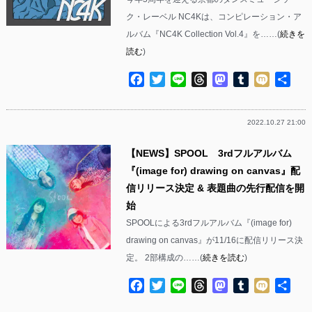
ク・レーベル NC4Kは、コンピレーション・ア
ルバム『NC4K Collection Vol.4』を……(
続きを
読む
)
Facebook
Twitter
Line
Threads
Mastodon
Tumblr
Mixi
共
有
2022.10.27 21:00
【NEWS】SPOOL 3rdフルアルバム
『(image for) drawing on canvas』配
信リリース決定 & 表題曲の先行配信を開
始
SPOOLによる3rdフルアルバム『(image for)
drawing on canvas』が11/16に配信リリース決
定。 2部構成の……(
続きを読む
)
Facebook
Twitter
Line
Threads
Mastodon
Tumblr
Mixi
共
有