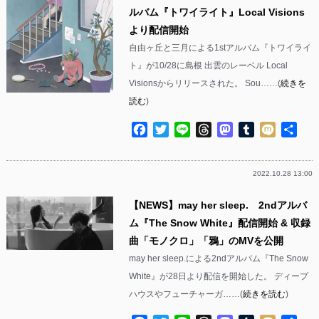
ルバム『トワイライト』Local Visions
より配信開始
自由ヶ丘と三月による1stアルバム『トワイライ
ト』が10/28に島根 出雲のレーベル Local
Visionsからリリースされた。 Sou……(
続きを
読む
)
Facebook
Twitter
Line
Threads
Mastodon
Tumblr
Mixi
共
有
2022.10.28 13:00
【NEWS】may her sleep. 2ndアルバ
ム『The Snow White』配信開始 & 収録
曲「モノクロ」「鴉」のMVを公開
may her sleep.による2ndアルバム『The Snow
White』が28日より配信を開始した。 ディープ
ハウスやフューチャーガ……(
続きを読む
)