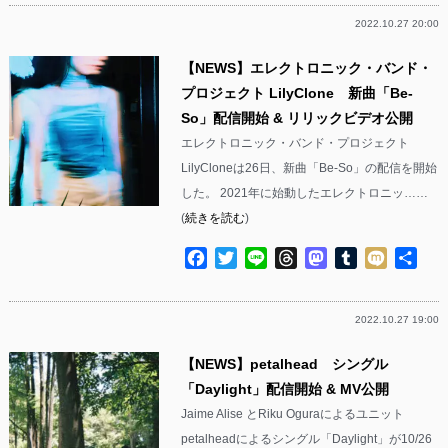
2022.10.27 20:00
【NEWS】エレクトロニック・バンド・
プロジェクト LilyClone 新曲「Be-
So」配信開始 & リリックビデオ公開
エレクトロニック・バンド・プロジェクト
LilyCloneは26日、新曲「Be-So」の配信を開始
した。 2021年に始動したエレクトロニッ……
(
続きを読む
)
Facebook
Twitter
Line
Threads
Mastodon
Tumblr
Mixi
共
有
2022.10.27 19:00
【NEWS】petalhead シングル
「Daylight」配信開始 & MV公開
Jaime Alise とRiku Oguraによるユニット
petalheadによるシングル「Daylight」が10/26