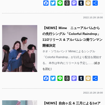
Facebook
Twitter
Line
Threads
Mastodon
Tumblr
Mixi
共
有
2022.10.28 18:00
【NEWS】Mime ニューアルバムから
の先行シングル「Colorful Raindrop」
11/2リリース & アルバムレコ発ワンマン
開催決定
ネオ・ソウルバンド Mimeによるシングル
「Colorful Raindrop」が11/2より配信を開始す
る。 本作は年内にリリースを予定し……(
続き
を読む
)
Facebook
Twitter
Line
Threads
Mastodon
Tumblr
Mixi
共
有
2022.10.28 18:00
【NEWS】自由ヶ丘 & 三月による1stア