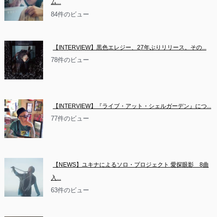
ム...
84件のビュー
【INTERVIEW】黒色エレジー、27年ぶりリリース。その...
78件のビュー
【INTERVIEW】『ライブ・アット・シェルガーデン』につ...
77件のビュー
【NEWS】ユキナによるソロ・プロジェクト 愛探眼影　8曲
入...
63件のビュー