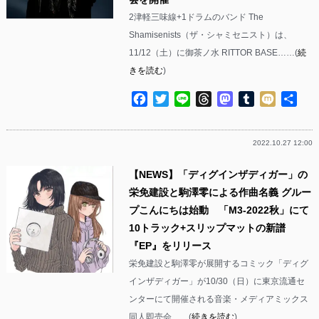
2津軽三味線+1ドラムのバンド The
Shamisenists（ザ・シャミセニスト）は、
11/12（土）に御茶ノ水 RITTOR BASE……(
続
きを読む
)
Facebook
Twitter
Line
Threads
Mastodon
Tumblr
Mixi
共
有
2022.10.27 12:00
【NEWS】「ディグインザディガー」の
栄免建設と駒澤零による作曲名義 グルー
プこんにちは始動 「M3-2022秋」にて
10トラック+スリップマットの新譜
『EP』をリリース
栄免建設と駒澤零が展開するコミック「ディグ
インザディガー」が10/30（日）に東京流通セ
ンターにて開催される音楽・メディアミックス
同人即売会……(
続きを読む
)