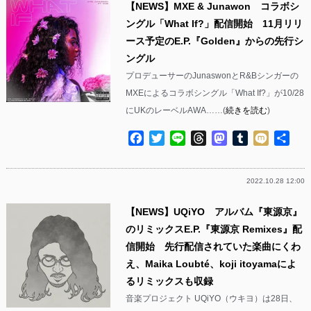
【NEWS】MXE & Junawon コラボシ
ングル「What If?」配信開始 11月リリ
ース予定のE.P.『Golden』からの先行シ
ングル
プロデューサーのJunaswonとR&Bシンガーの
MXEによるコラボシングル「What If?」が10/28
にUKのレーベルAWA……(
続きを読む
)
Facebook
Twitter
Line
Threads
Mastodon
Tumblr
Mixi
共
有
2022.10.28 12:00
【NEWS】UQiYO アルバム『東源京』
のリミックスE.P.『東源京 Remixes』配
信開始 先行配信されていた楽曲にくわ
え、Maika Loubté、koji itoyamaによ
るリミックスも収録
音楽プロジェクト UQiYO（ウキヨ）は28日、