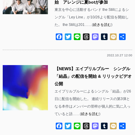
始 アレンジに夏botが参加
東京を中心に活動するバンド the Stillによるシ
ングル「Ley Line」が10/26より配信を開始し
た。 the Stillは201……(
続きを読む
)
Facebook
Twitter
Line
Threads
Mastodon
Tumblr
Mixi
共
有
2022.10.27 12:00
【NEWS】エイプリルブルー シングル
「結晶」の配信を開始 & リリックビデオ
公開
エイプリルブルーによるシングル「結晶」が26
日に配信を開始した。 連続リリースの第3弾と
なる本作はメンバーの管梓が個人的に気に入っ
ていると語……(
続きを読む
)
Facebook
Twitter
Line
Threads
Mastodon
Tumblr
Mixi
共
有