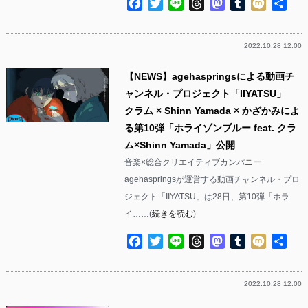
Facebook
Twitter
Line
Threads
Mastodon
Tumblr
Mixi
共
有
2022.10.28 12:00
【NEWS】agehaspringsによる動画チ
ャンネル・プロジェクト「IIYATSU」
クラム × Shinn Yamada × かざかみによ
る第10弾「ホライゾンブルー feat. クラ
ム×Shinn Yamada」公開
音楽×総合クリエイティブカンパニー
agehaspringsが運営する動画チャンネル・プロ
ジェクト「IIYATSU」は28日、第10弾「ホラ
イ……(
続きを読む
)
Facebook
Twitter
Line
Threads
Mastodon
Tumblr
Mixi
共
有
2022.10.28 12:00