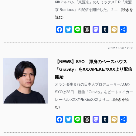
6thアルバム『東源京』のリミックスE.P.『東源
京 Remixes』の配信を開始した。 2……(
続きを
読む
)
Facebook
Twitter
Line
Threads
Mastodon
Tumblr
Mixi
共
有
2022.10.28 12:00
【NEWS】SYO 渾身のベースハウス
「Gravity」をXXX//PEKE//XXXより配信
開始
オランダ生まれの日本人プロデューサー/DJの
SYOは28日、新曲「Gravity」をビートメイカー
レーベル XXX//PEKE//XXXより……(
続きを読
む
)
Facebook
Twitter
Line
Threads
Mastodon
Tumblr
Mixi
共
有