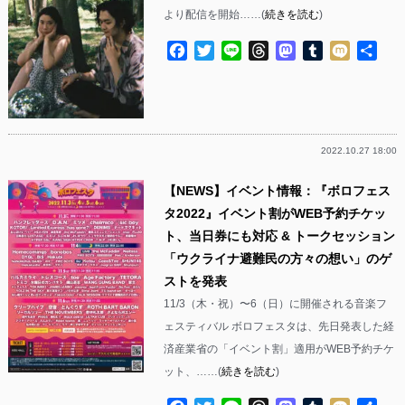
より配信を開始……(
続きを読む
)
Facebook
Twitter
Line
Threads
Mastodon
Tumblr
Mixi
共
有
2022.10.27 18:00
【NEWS】イベント情報：『ボロフェス
タ2022』イベント割がWEB予約チケッ
ト、当日券にも対応 & トークセッション
「ウクライナ避難民の方々の想い」のゲ
ストを発表
11/3（木・祝）〜6（日）に開催される音楽フ
ェスティバル ボロフェスタは、先日発表した経
済産業省の「イベント割」適用がWEB予約チケ
ット、……(
続きを読む
)