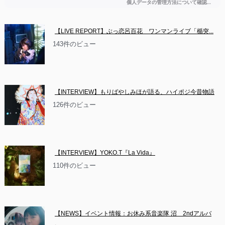
【LIVE REPORT】ぶっ恋呂百花　ワンマンライブ「楯突...
143件のビュー
【INTERVIEW】もりばやしみほが語る、ハイポジ今昔物語
126件のビュー
【INTERVIEW】YOKO.T『La Vida』
110件のビュー
【NEWS】イベント情報：お休み系音楽隊 沼　2ndアルバ