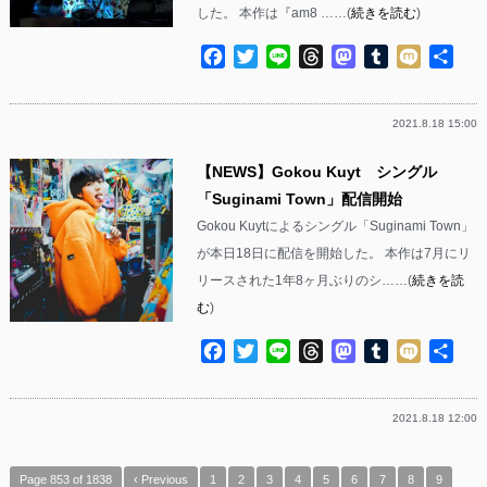
した。 本作は『am8 ……(
続きを読む
)
Facebook
Twitter
Line
Threads
Mastodon
Tumblr
Mixi
共
有
2021.8.18 15:00
【NEWS】Gokou Kuyt シングル
「Suginami Town」配信開始
Gokou Kuytによるシングル「Suginami Town」
が本日18日に配信を開始した。 本作は7月にリ
リースされた1年8ヶ月ぶりのシ……(
続きを読
む
)
Facebook
Twitter
Line
Threads
Mastodon
Tumblr
Mixi
共
有
2021.8.18 12:00
Page 853 of 1838
‹ Previous
1
2
3
4
5
6
7
8
9