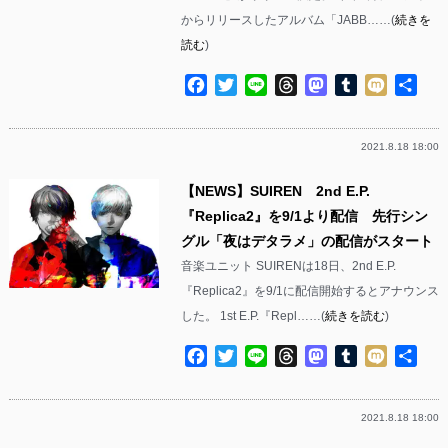
からリリースしたアルバム「JABB……(
続きを
読む
)
Facebook
Twitter
Line
Threads
Mastodon
Tumblr
Mixi
共
有
2021.8.18 18:00
【NEWS】SUIREN 2nd E.P.
『Replica2』を9/1より配信 先行シン
グル「夜はデタラメ」の配信がスタート
音楽ユニット SUIRENは18日、2nd E.P.
『Replica2』を9/1に配信開始するとアナウンス
した。 1st E.P.『Repl……(
続きを読む
)
Facebook
Twitter
Line
Threads
Mastodon
Tumblr
Mixi
共
有
2021.8.18 18:00