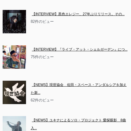
【INTERVIEW】黒色エレジー、27年ぶりリリース。その...
82件のビュー
【INTERVIEW】『ライブ・アット・シェルガーデン』につ...
75件のビュー
【NEWS】現世協会　佐田・スペース・アンダルシアを加え
た新...
62件のビュー
【NEWS】ユキナによるソロ・プロジェクト 愛探眼影　8曲
入...