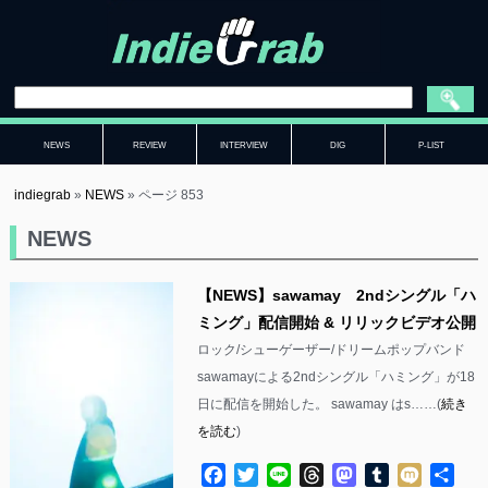
NEWS
REVIEW
INTERVIEW
DIG
P-LIST
indiegrab
»
NEWS
»
ページ 853
NEWS
【NEWS】sawamay 2ndシングル「ハ
ミング」配信開始 & リリックビデオ公開
ロック/シューゲーザー/ドリームポップバンド
sawamayによる2ndシングル「ハミング」が18
日に配信を開始した。 sawamay はs……(
続き
を読む
)
Facebook
Twitter
Line
Threads
Mastodon
Tumblr
Mixi
共