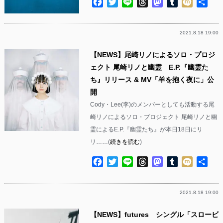
Facebook
Twitter
Line
Threads
Mastodon
Tumblr
Mixi
共
有
2021.8.18 19:00
【NEWS】尾崎リノによるソロ・プロジ
ェクト 尾崎リノと幽霊 E.P.『幽霊た
ち』リリース & MV「羊を抱く夜に」公
開
Cody・Lee(李)のメンバーとしても活動する尾
崎リノによるソロ・プロジェクト 尾崎リノと幽
霊によるE.P.『幽霊たち』が本日18日にリ
リ……(
続きを読む
)
Facebook
Twitter
Line
Threads
Mastodon
Tumblr
Mixi
共
有
2021.8.18 19:00
【NEWS】futures シングル「スロービ