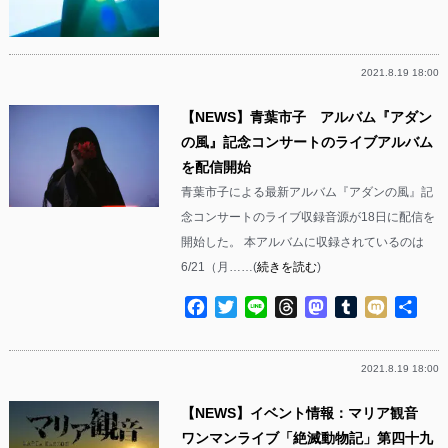
有
2021.8.19 18:00
【NEWS】青葉市子 アルバム『アダン
の風』記念コンサートのライブアルバム
を配信開始
青葉市子による最新アルバム『アダンの風』記
念コンサートのライブ収録音源が18日に配信を
開始した。 本アルバムに収録されているのは
6/21（月……(
続きを読む
)
Facebook
Twitter
Line
Threads
Mastodon
Tumblr
Mixi
共
有
2021.8.19 18:00
【NEWS】イベント情報：マリア観音
ワンマンライブ「絶滅動物記」第四十九