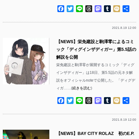
Facebook
Twitter
Line
Threads
Mastodon
Tumblr
Mixi
共
有
2021.8.19 12:00
【NEWS】栄免建設と駒澤零によるコミ
ック「ディグインザディガー」第5.5話の
解説を公開
栄免建設と駒澤零が展開するコミック「ディグ
インザディガー」は18日、第5.5話の元ネタ解
説をオフィシャルnoteで公開した。 「ディグデ
ィガ……(
続きを読む
)
Facebook
Twitter
Line
Threads
Mastodon
Tumblr
Mixi
共
有
2021.8.19 12:00
【NEWS】BAY CITY ROLAZ 初のE.P.