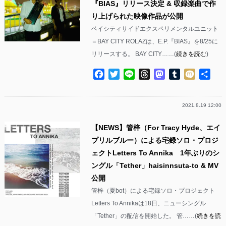
『BIAS』リリース決定 & 収録楽曲で作
り上げられた映像作品が公開
ベイシティサイドエクスペリメンタルユニット
＝BAY CITY ROLAZは、E.P.『BIAS』を8/25に
リリースする。 BAY CITY……(
続きを読む
)
Facebook
Twitter
Line
Threads
Mastodon
Tumblr
Mixi
共
有
2021.8.19 12:00
【NEWS】管梓（For Tracy Hyde、エイ
プリルブルー）による宅録ソロ・プロジ
ェクトLetters To Annika 1年ぶりのシ
ングル「Tether」haisinnsuta-to & MV
公開
管梓（夏bot）による宅録ソロ・プロジェクト
Letters To Annikaは18日、ニューシングル
「Tether」の配信を開始した。 管……(
続きを読