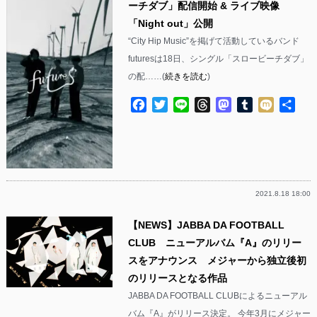
ーチダブ」配信開始 & ライブ映像
「Night out」公開
“City Hip Music”を掲げて活動しているバンド
futuresは18日、シングル「スロービーチダブ」
の配……(
続きを読む
)
Facebook
Twitter
Line
Threads
Mastodon
Tumblr
Mixi
共
有
2021.8.18 18:00
【NEWS】JABBA DA FOOTBALL
CLUB ニューアルバム『A』のリリー
スをアナウンス メジャーから独立後初
のリリースとなる作品
JABBA DA FOOTBALL CLUBによるニューアル
バム『A』がリリース決定。 今年3月にメジャー