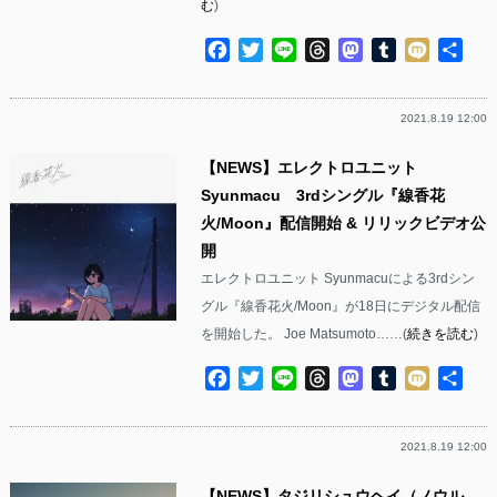
む
)
Facebook
Twitter
Line
Threads
Mastodon
Tumblr
Mixi
共
有
2021.8.19 12:00
【NEWS】エレクトロユニット
Syunmacu 3rdシングル『線香花
火/Moon』配信開始 & リリックビデオ公
開
エレクトロユニット Syunmacuによる3rdシン
グル『線香花火/Moon』が18日にデジタル配信
を開始した。 Joe Matsumoto……(
続きを読む
)
Facebook
Twitter
Line
Threads
Mastodon
Tumblr
Mixi
共
有
2021.8.19 12:00
【NEWS】タジリシュウヘイ（ノウル