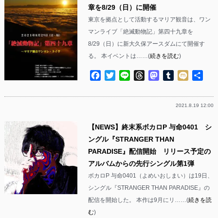
章を8/29（日）に開催
東京を拠点として活動するマリア観音は、ワン
マンライブ「絶滅動物記」第四十九章を
8/29（日）に新大久保アースダムにて開催す
る。 本イベントは……(
続きを読む
)
Facebook
Twitter
Line
Threads
Mastodon
Tumblr
Mixi
共
有
2021.8.19 12:00
【NEWS】終末系ボカロP 与命0401 シ
ングル『STRANGER THAN
PARADISE』配信開始 リリース予定の
アルバムからの先行シングル第1弾
ボカロP 与命0401（よめいおしまい）は19日、
シングル『STRANGER THAN PARADISE』の
配信を開始した。 本作は9月にリ……(
続きを読
む
)