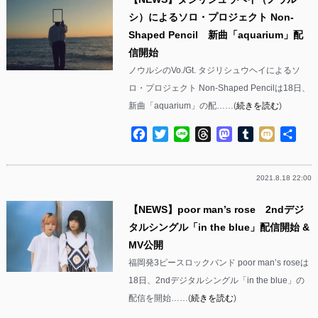
シ）によるソロ・プロジェクト Non-
Shaped Pencil 新曲「aquarium」配
信開始
ノウルシのVo./Gt. タジリシュウヘイによるソ
ロ・プロジェクト Non-Shaped Pencilは18日、
新曲「aquarium」の配……(
続きを読む
)
Facebook
Twitter
Line
Threads
Mastodon
Tumblr
Mixi
共
有
2021.8.18 22:00
【NEWS】poor man’s rose 2ndデジ
タルシングル「in the blue」配信開始 &
MV公開
福岡発3ピースロックバンド poor man’s roseは
18日、2ndデジタルシングル「in the blue」の
配信を開始……(
続きを読む
)