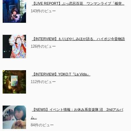
【LIVE REPORT】ぶっ恋呂百花　ワンマンライブ「楯突...
143件のビュー
【INTERVIEW】もりばやしみほが語る、ハイポジ今昔物語
126件のビュー
【INTERVIEW】YOKO.T『La Vida』
112件のビュー
【NEWS】イベント情報：お休み系音楽隊 沼　2ndアルバ
ム...
84件のビュー