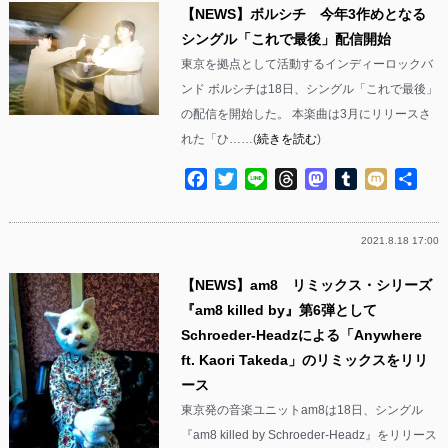
【NEWS】ボルシチ 今年3作めとなる
シングル「これで最後」配信開始
東京を拠点として活動するインディーロックバ
ンド ボルシチは18日、シングル「これで最後」
の配信を開始した。 本楽曲は3月にリリースさ
れた「ひ……(
続きを読む
)
Facebook
Twitter
Line
Threads
Mastodon
Tumblr
Mixi
共
有
2021.8.18 17:00
【NEWS】am8 リミックス・シリーズ
『am8 killed by』第6弾として
Schroeder-Headzによる「Anywhere
ft. Kaori Takeda」のリミックスをリリ
ース
東京発の音楽ユニットam8は18日、シングル
『am8 killed by Schroeder-Headz』をリリース