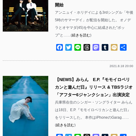
開始
アンニュイ・ホリデイによる3rdシングル「午後
5時のサマーデイ」が配信を開始した。 オノデ
ラとオヤマダ(45)を中心に結成された“ポッ
プ”と……(
続きを読む
)
Facebook
Twitter
Line
Threads
Mastodon
Tumblr
Mixi
共
有
2021.8.18 20:00
【NEWS】みらん E.P.『モモイロペリ
カンと遊んだ日』リリース & TBSラジオ
「アフター6ジャンクション」出演決定
兵庫県在住のシンガー・ソングライター みらん
は18日、E.P.『モモイロペリカンと遊んだ日』
をリリースした。 本作はiPhoneのGarag……
(
続きを読む
)