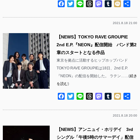
Facebook
Twitter
Line
Threads
Mastodon
Tumblr
Mixi
共
有
2021.8.18 21:00
【NEWS】TOKYO RAVE GROUPIE
2nd E.P.『NEON』配信開始 バンド第2
章のスタートとなる作品
東京を拠点に活動するヒップホップバンド
TOKYO RAVE GROUPIEは18日、2nd E.P.
『NEON』の配信を開始した。 ラテン……(
続き
を読む
)
Facebook
Twitter
Line
Threads
Mastodon
Tumblr
Mixi
共
有
2021.8.18 20:00
【NEWS】アンニュイ・ホリデイ 3rd
シングル「午後5時のサマーデイ」配信