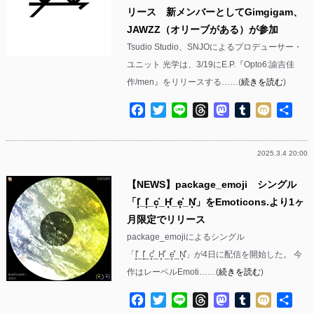
リース 新メンバーとしてGimgigam、
JAWZZ（オリーブがある）が参加
Tsudio Studio、SNJOによるプロデューサー・
ユニット 光学は、3/19にE.P.『Opto6:諭吉佳
作/men』をリリースする……(
続きを読む
)
Facebook
Twitter
Line
Threads
Mastodon
Tumblr
Mixi
共
有
2025.3.4 20:00
【NEWS】package_emoji シングル
「l͓̽_I͓̽_c͓̽_H͓̽_e͓̽_N͓̽」をEmoticons.より1ヶ
月限定でリリース
package_emojiによるシングル
「l͓̽_I͓̽_c͓̽_H͓̽_e͓̽_N͓̽」が4日に配信を開始した。 今
作はレーベルEmoti……(
続きを読む
)
Facebook
Twitter
Line
Threads
Mastodon
Tumblr
Mixi
共