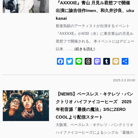
『AXXXXE』青山 月見ル君想フで開催
出演に諭吉佳作/men、和久井沙良、uku
kasai
新進気鋭のアーティストが出演するイベント
『AXXXXE』が4/30（水）に東京青山の月見ル
君想フで開催される。 本イベントにはデビュー
以来、……(
続きを読む
)
Facebook
Twitter
Line
Threads
Mastodon
Tumblr
Mixi
共
有
2025.3.3 20:00
【NEWS】ベースレス・キテレツ・パン
クトリオ ハイファイコーヒーズ 2025
年初音源「最後の魔法」3/5にZERO
COOLより配信スタート
大阪発、ベースレス・キテレツ・パンクトリオ
ハイファイコーヒーズによるシングル「最後の