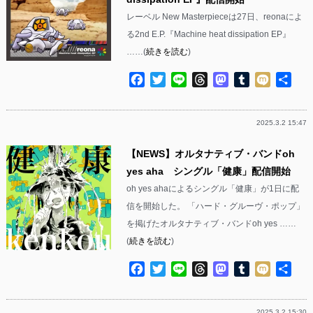
レーベル New Masterpieceは27日、reonaによ
る2nd E.P.『Machine heat dissipation EP』
……(
続きを読む
)
Facebook
Twitter
Line
Threads
Mastodon
Tumblr
Mixi
共
有
2025.3.2 15:47
【NEWS】オルタナティブ・バンドoh
yes aha シングル「健康」配信開始
oh yes ahaによるシングル「健康」が1日に配
信を開始した。 「ハード・グルーヴ・ポップ」
を掲げたオルタナティブ・バンドoh yes ……
(
続きを読む
)
Facebook
Twitter
Line
Threads
Mastodon
Tumblr
Mixi
共
有
2025.3.2 15:30