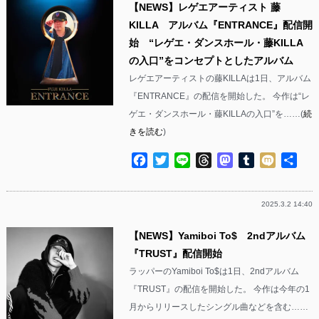
【NEWS】レゲエアーティスト 藤
KILLA アルバム『ENTRANCE』配信開
始 “レゲエ・ダンスホール・藤KILLA
の入口”をコンセプトとしたアルバム
レゲエアーティストの藤KILLAは1日、アルバム
『ENTRANCE』の配信を開始した。 今作は“レ
ゲエ・ダンスホール・藤KILLAの入口”を……(
続
きを読む
)
Facebook
Twitter
Line
Threads
Mastodon
Tumblr
Mixi
共
有
2025.3.2 14:40
【NEWS】Yamiboi To$ 2ndアルバム
『TRUST』配信開始
ラッパーのYamiboi To$は1日、2ndアルバム
『TRUST』の配信を開始した。 今作は今年の1
月からリリースしたシングル曲などを含む……