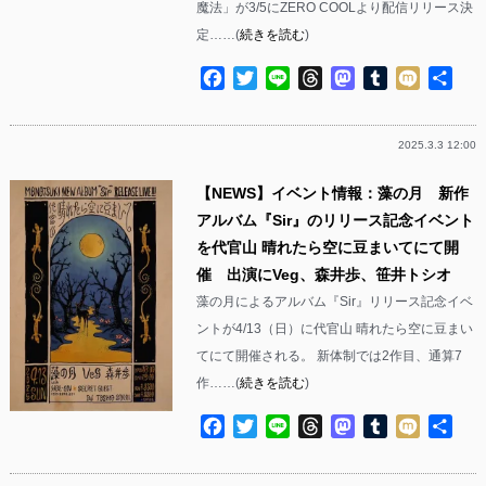
魔法」が3/5にZERO COOLより配信リリース決
定……(
続きを読む
)
Facebook
Twitter
Line
Threads
Mastodon
Tumblr
Mixi
共
有
2025.3.3 12:00
【NEWS】イベント情報：藻の月 新作
アルバム『Sir』のリリース記念イベント
を代官山 晴れたら空に豆まいてにて開
催 出演にVeg、森井歩、笹井トシオ
藻の月によるアルバム『Sir』リリース記念イベ
ントが4/13（日）に代官山 晴れたら空に豆まい
てにて開催される。 新体制では2作目、通算7
作……(
続きを読む
)
Facebook
Twitter
Line
Threads
Mastodon
Tumblr
Mixi
共
有