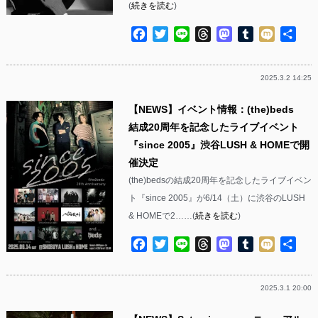
(
続きを読む
)
Facebook
Twitter
Line
Threads
Mastodon
Tumblr
Mixi
共
有
2025.3.2 14:25
【NEWS】イベント情報：(the)beds
結成20周年を記念したライブイベント
『since 2005』渋谷LUSH & HOMEで開
催決定
(the)bedsの結成20周年を記念したライブイベン
ト『since 2005』が6/14（土）に渋谷のLUSH
& HOMEで2……(
続きを読む
)
Facebook
Twitter
Line
Threads
Mastodon
Tumblr
Mixi
共
有
2025.3.1 20:00