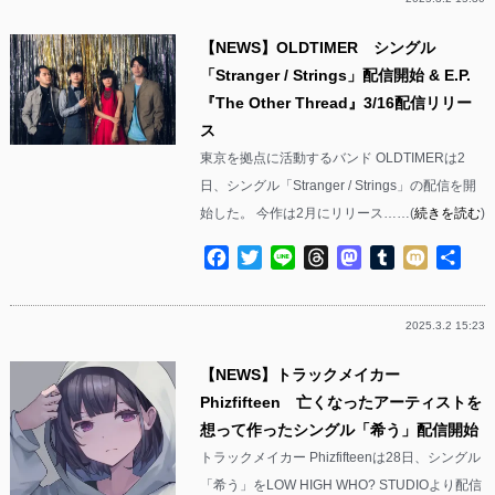
【NEWS】OLDTIMER シングル
「Stranger / Strings」配信開始 & E.P.
『The Other Thread』3/16配信リリー
ス
東京を拠点に活動するバンド OLDTIMERは2
日、シングル「Stranger / Strings」の配信を開
始した。 今作は2月にリリース……(
続きを読む
)
Facebook
Twitter
Line
Threads
Mastodon
Tumblr
Mixi
共
有
2025.3.2 15:23
【NEWS】トラックメイカー
Phizfifteen 亡くなったアーティストを
想って作ったシングル「希う」配信開始
トラックメイカー Phizfifteenは28日、シングル
「希う」をLOW HIGH WHO? STUDIOより配信