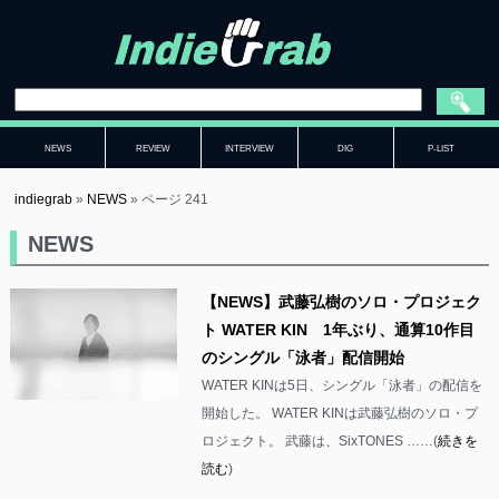
NEWS
REVIEW
INTERVIEW
DIG
P-LIST
indiegrab
»
NEWS
»
ページ 241
NEWS
【NEWS】武藤弘樹のソロ・プロジェク
ト WATER KIN 1年ぶり、通算10作目
のシングル「泳者」配信開始
WATER KINは5日、シングル「泳者」の配信を
開始した。 WATER KINは武藤弘樹のソロ・プ
ロジェクト。 武藤は、SixTONES ……(
続きを
読む
)