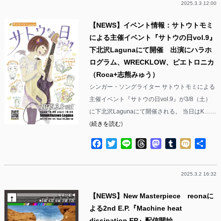
2025.3.3 12:00
【NEWS】イベント情報：サトウトモミ
による主催イベント『サトウの日vol.9』
下北沢Lagunaにて開催 出演にハラホ
ログラム、WRECKLOW、ピエトロニカ
（Roca+志熊みゅう）
シンガー・ソングライター サトウトモミによる
主催イベント『サトウの日vol.9』が3/8（土）
に下北沢Lagunaにて開催される。 当日はK……
(
続きを読む
)
Facebook
Twitter
Line
Threads
Mastodon
Tumblr
Mixi
共
有
2025.3.2 16:32
【NEWS】New Masterpiece reonaに
よる2nd E.P.『Machine heat
dissipation EP』配信開始