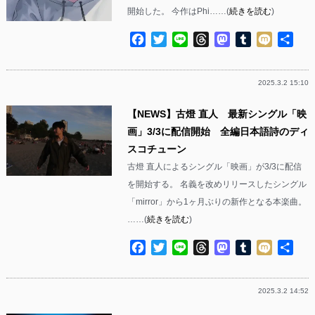
開始した。 今作はPhi……(
続きを読む
)
Facebook
Twitter
Line
Threads
Mastodon
Tumblr
Mixi
共
有
2025.3.2 15:10
【NEWS】古燈 直人 最新シングル「映
画」3/3に配信開始 全編日本語詩のディ
スコチューン
古燈 直人によるシングル「映画」が3/3に配信
を開始する。 名義を改めリリースしたシングル
「mirror」から1ヶ月ぶりの新作となる本楽曲。
……(
続きを読む
)
Facebook
Twitter
Line
Threads
Mastodon
Tumblr
Mixi
共
有
2025.3.2 14:52