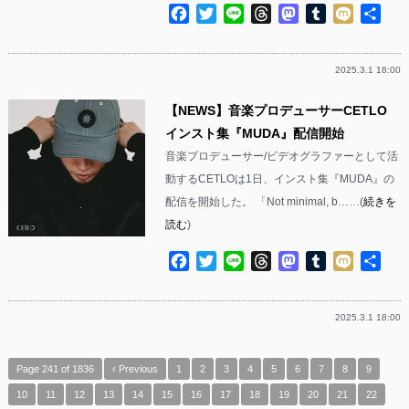
Facebook
Twitter
Line
Threads
Mastodon
Tumblr
Mixi
共
有
2025.3.1 18:00
【NEWS】音楽プロデューサーCETLO
インスト集『MUDA』配信開始
音楽プロデューサー/ビデオグラファーとして活
動するCETLOは1日、インスト集『MUDA』の
配信を開始した。 「Not minimal, b……(
続きを
読む
)
Facebook
Twitter
Line
Threads
Mastodon
Tumblr
Mixi
共
有
2025.3.1 18:00
Page 241 of 1836
‹ Previous
1
2
3
4
5
6
7
8
9
10
11
12
13
14
15
16
17
18
19
20
21
22