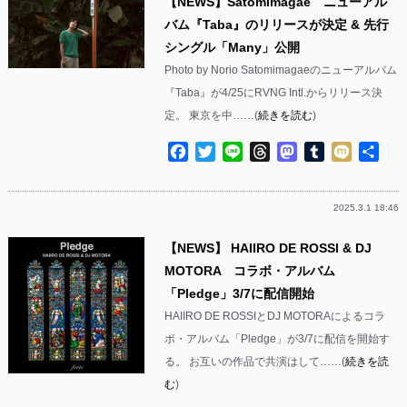
【NEWS】Satomimagae ニューアル
バム『Taba』のリリースが決定 & 先行
シングル「Many」公開
Photo by Norio Satomimagaeのニューアルバム
『Taba』が4/25にRVNG Intl.からリリース決
定。 東京を中……(
続きを読む
)
Facebook
Twitter
Line
Threads
Mastodon
Tumblr
Mixi
共
有
2025.3.1 18:46
【NEWS】 HAIIRO DE ROSSI & DJ
MOTORA コラボ・アルバム
「Pledge」3/7に配信開始
HAIIRO DE ROSSIとDJ MOTORAによるコラ
ボ・アルバム「Pledge」が3/7に配信を開始す
る。 お互いの作品で共演はして……(
続きを読
む
)