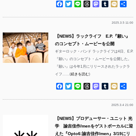
Facebook
Twitter
Line
Threads
Mastodon
Tumblr
Mixi
共
有
2025.3.5 11:00
【NEWS】ラックライフ E.P.『願い』
のコンセプト・ムービーを公開
ギターロック・バンド ラックライフは4日、E.P.
『願い』のコンセプト・ムービーを公開した。
『願い』は今年1月にリリースされたラックラ
イフ……(
続きを読む
)
Facebook
Twitter
Line
Threads
Mastodon
Tumblr
Mixi
共
有
2025.3.4 21:00
【NEWS】プロデューサー・ユニット 光
学 諭吉佳作/menをゲストボーカルに迎
えた『Opto6:諭吉佳作/men』3/19にリ