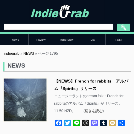
NEWS
REVIEW
INTERVIEW
DIG
P-LIST
indiegrab
»
NEWS
»
ページ 1795
NEWS
【NEWS】French for rabbits アルバ
ム『Spirits』リリース
ニュージーランドのdream folk・French for
rabbitsのアルバム『Spirits』がリリース。
11.50 NZD。 ……(
続きを読む
)
Facebook
Twitter
Line
Threads
Mastodon
Tumblr
Mixi
共
有