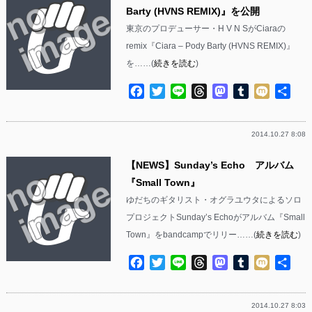
Barty (HVNS REMIX)』を公開
東京のプロデューサー・H V N SがCiaraの
remix『Ciara – Pody Barty (HVNS REMIX)』
を……(
続きを読む
)
Facebook
Twitter
Line
Threads
Mastodon
Tumblr
Mixi
共
有
2014.10.27 8:08
【NEWS】Sunday’s Echo アルバム
『Small Town』
ゆだちのギタリスト・オグラユウタによるソロ
プロジェクトSunday’s Echoがアルバム『Small
Town』をbandcampでリリー……(
続きを読む
)
Facebook
Twitter
Line
Threads
Mastodon
Tumblr
Mixi
共
有
2014.10.27 8:03