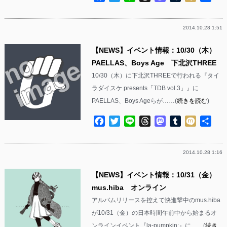
有
2014.10.28 1:51
【NEWS】イベント情報：10/30（木）
PAELLAS、Boys Age 下北沢THREE
10/30（木）に下北沢THREEで行われる『タイ
ラダイスケ presents「TDB vol.3」』に
PAELLAS、Boys Ageらが……(
続きを読む
)
Facebook
Twitter
Line
Threads
Mastodon
Tumblr
Mixi
共
有
2014.10.28 1:16
【NEWS】イベント情報：10/31（金）
mus.hiba オンライン
アルバムリリースを控えて快進撃中のmus.hiba
が10/31（金）の日本時間午前中から始まるオ
ンラインイベント『la-pumpkin:』に……(
続き