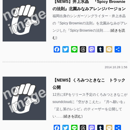
【NEWS】井上水晶 『Spicy Brownie
の法則』北園みなみアレンジバージョン
福岡出身のシンガーソングライター・井上水晶
の『Spicy Brownieの法則』を北園みなみがアレ
ンジした『Spicy Brownieの法則……(
続きを読
む
)
Facebook
Twitter
Line
Threads
Mastodon
Tumblr
Mixi
共
有
2014.10.28 1:56
【NEWS】くろみつときなこ トラック
公開
12月にEPをリリース予定のくろみつときなこが
soundcloudに『空がきこえた』『月へ願いを』
『足し算のレシピ』のティーザーを公開して
い……(
続きを読む
)
Facebook
Twitter
Line
Threads
Mastodon
Tumblr
Mixi
共