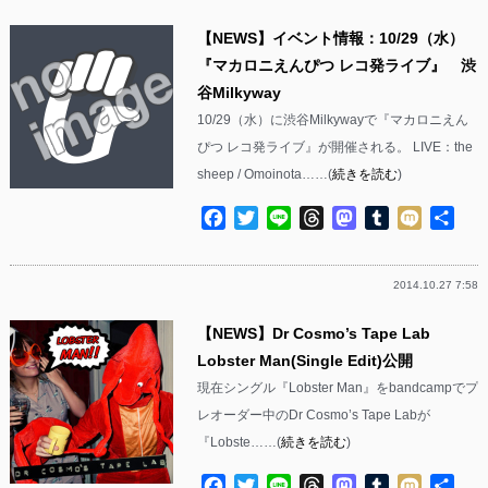
【NEWS】イベント情報：10/29（水）
『マカロニえんぴつ レコ発ライブ』 渋
谷Milkyway
10/29（水）に渋谷Milkywayで『マカロニえん
ぴつ レコ発ライブ』が開催される。 LIVE：the
sheep / Omoinota……(
続きを読む
)
Facebook
Twitter
Line
Threads
Mastodon
Tumblr
Mixi
共
有
2014.10.27 7:58
【NEWS】Dr Cosmo’s Tape Lab
Lobster Man(Single Edit)公開
現在シングル『Lobster Man』をbandcampでプ
レオーダー中のDr Cosmo’s Tape Labが
『Lobste……(
続きを読む
)
Facebook
Twitter
Line
Threads
Mastodon
Tumblr
Mixi
共