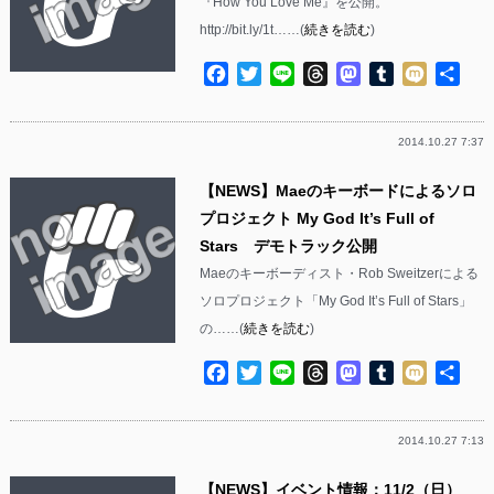
『How You Love Me』を公開。
http://bit.ly/1t……(
続きを読む
)
Facebook
Twitter
Line
Threads
Mastodon
Tumblr
Mixi
共
有
2014.10.27 7:37
【NEWS】Maeのキーボードによるソロ
プロジェクト My God It’s Full of
Stars デモトラック公開
Maeのキーボーディスト・Rob Sweitzerによる
ソロプロジェクト「My God It’s Full of Stars」
の……(
続きを読む
)
Facebook
Twitter
Line
Threads
Mastodon
Tumblr
Mixi
共
有
2014.10.27 7:13
【NEWS】イベント情報：11/2（日）