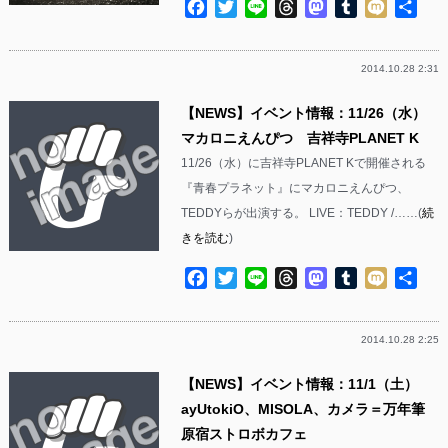
Facebook
Twitter
Line
Threads
Mastodon
Tumblr
Mixi
共
有
2014.10.28 2:31
【NEWS】イベント情報：11/26（水）
マカロニえんぴつ 吉祥寺PLANET K
11/26（水）に吉祥寺PLANET Kで開催される
『青春プラネット』にマカロニえんぴつ、
TEDDYらが出演する。 LIVE：TEDDY /……(
続
きを読む
)
Facebook
Twitter
Line
Threads
Mastodon
Tumblr
Mixi
共
有
2014.10.28 2:25
【NEWS】イベント情報：11/1（土）
ayUtokiO、MISOLA、カメラ＝万年筆
原宿ストロボカフェ