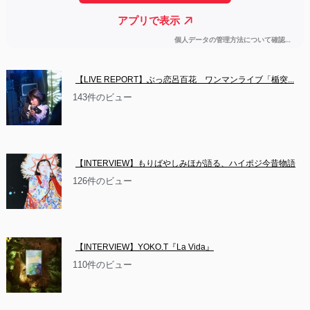
【LIVE REPORT】ぶっ恋呂百花　ワンマンライブ「楯突...
143件のビュー
【INTERVIEW】もりばやしみほが語る、ハイポジ今昔物語
126件のビュー
【INTERVIEW】YOKO.T『La Vida』
110件のビュー