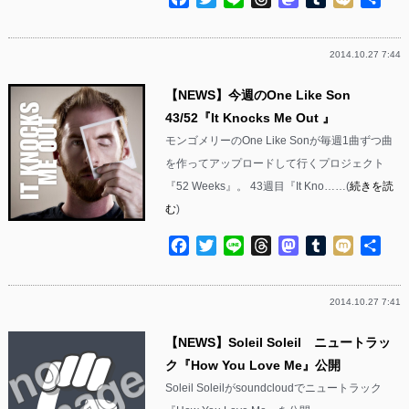
有
2014.10.27 7:44
【NEWS】今週のOne Like Son
43/52『It Knocks Me Out 』
モンゴメリーのOne Like Sonが毎週1曲ずつ曲
を作ってアップロードして行くプロジェクト
『52 Weeks』。 43週目『It Kno……(
続きを読
む
)
Facebook
Twitter
Line
Threads
Mastodon
Tumblr
Mixi
共
有
2014.10.27 7:41
【NEWS】Soleil Soleil ニュートラッ
ク『How You Love Me』公開
Soleil Soleilがsoundcloudでニュートラック