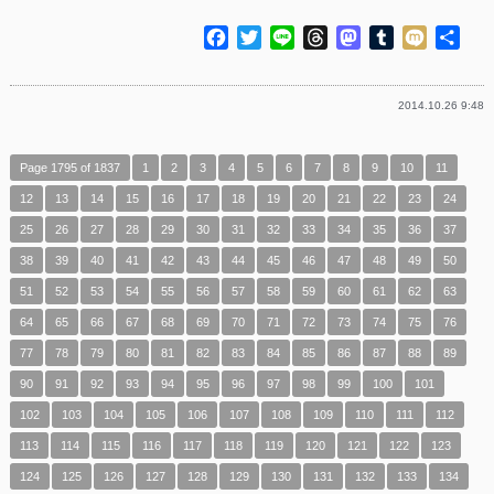
Facebook
Twitter
Line
Threads
Mastodon
Tumblr
Mixi
共
有
2014.10.26 9:48
Page 1795 of 1837
1
2
3
4
5
6
7
8
9
10
11
12
13
14
15
16
17
18
19
20
21
22
23
24
25
26
27
28
29
30
31
32
33
34
35
36
37
38
39
40
41
42
43
44
45
46
47
48
49
50
51
52
53
54
55
56
57
58
59
60
61
62
63
64
65
66
67
68
69
70
71
72
73
74
75
76
77
78
79
80
81
82
83
84
85
86
87
88
89
90
91
92
93
94
95
96
97
98
99
100
101
102
103
104
105
106
107
108
109
110
111
112
113
114
115
116
117
118
119
120
121
122
123
124
125
126
127
128
129
130
131
132
133
134