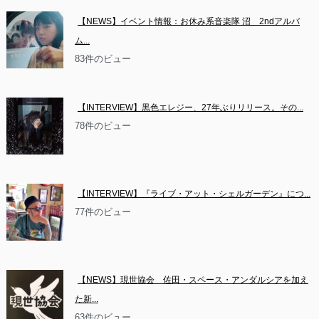
【NEWS】イベント情報：お休み系音楽隊 沼　2ndアルバ
ム...
83件のビュー
【INTERVIEW】黒色エレジー、27年ぶりリリース。その...
78件のビュー
【INTERVIEW】『ライブ・アット・シェルガーデン』につ...
77件のビュー
【NEWS】現世協会　佐田・スペース・アンダルシアを加え
た新...
63件のビュー