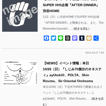
SUPER VHS企画『AFTER DINNER』
渋谷HOME
11/2（日）に渋谷HOMEでSUPER VHS企画
『AFTER DINNER』が開催される。 また、The
Momentsのsoundcl……(
続きを読む
)
Facebook
Twitter
Line
Threads
Mastodon
Tumblr
Mixi
共
有
2014.10.27 7:05
【NEWS】イベント情報：本日
10/26（日）『しじみ70個分のオネステ
ィ』ayUtokiO、POLTA、Shin
Rizumu、Sir Oriental Orchestra
本日10/26（日）下北沢THREEで開催されるイ
ベント『しじみ70個分のオネスティ』に
ayUtokiO、POLTA、Shin Rizumu……(
続きを読
む
)