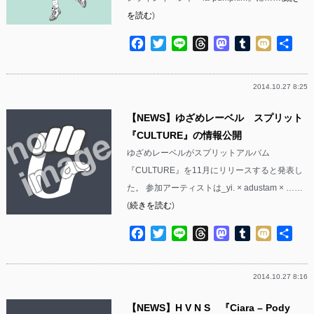
を読む
)
Facebook
Twitter
Line
Threads
Mastodon
Tumblr
Mixi
共
有
2014.10.27 8:25
【NEWS】ゆざめレーベル スプリット
『CULTURE』の情報公開
ゆざめレーベルがスプリットアルバム
『CULTURE』を11月にリリースすると発表し
た。 参加アーティストは_yi. × adustam × ……
(
続きを読む
)
Facebook
Twitter
Line
Threads
Mastodon
Tumblr
Mixi
共
有
2014.10.27 8:16
【NEWS】H V N S 『Ciara – Pody