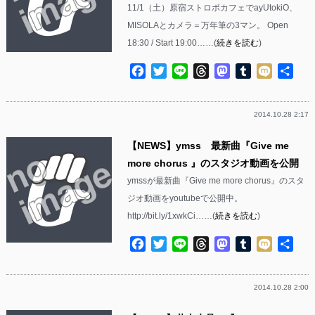
11/1（土）原宿ストロボカフェでayUtokiO、
MISOLAとカメラ＝万年筆の3マン。 Open
18:30 / Start 19:00……(
続きを読む
)
Facebook
Twitter
Line
Threads
Mastodon
Tumblr
Mixi
共
有
2014.10.28 2:17
【NEWS】ymss 最新曲『Give me
more chorus 』のスタジオ動画を公開
ymssが最新曲『Give me more chorus』のスタ
ジオ動画をyoutubeで公開中。
http://bit.ly/1xwkCi……(
続きを読む
)
Facebook
Twitter
Line
Threads
Mastodon
Tumblr
Mixi
共
有
2014.10.28 2:00