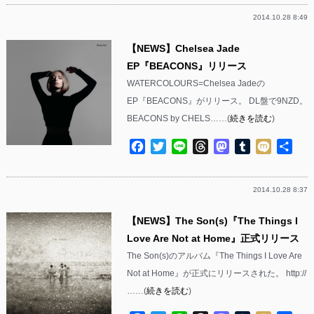
2014.10.28 8:49
【NEWS】Chelsea Jade
EP『BEACONS』リリース
WATERCOLOURS=Chelsea Jadeの
EP『BEACONS』がリリース。 DL盤で9NZD。
BEACONS by CHELS……(
続きを読む
)
Facebook
Twitter
Line
Threads
Mastodon
Tumblr
Mixi
共
有
2014.10.28 8:37
【NEWS】The Son(s)『The Things I
Love Are Not at Home』正式リリース
The Son(s)のアルバム『The Things I Love Are
Not at Home』が正式にリリースされた。 http://
……(
続きを読む
)