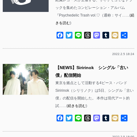
絶滅レコーズが主催する、サイケでゴミなトラ
ックを集めたコンピレーション・アルバム
『Psychedelic Trash vol.♡（通称：サイ……(
続
きを読む
)
Facebook
Twitter
Line
Threads
Mastodon
Tumblr
Mixi
共
有
2022.2.5 18:24
【NEWS】Siririnok シングル「古い
僕」配信開始
東京を拠点として活動する4ピース・バンド
Siririnok（シリリノク）は5日、シングル「古い
僕」の配信を開始した。 本作は現代アート的
試……(
続きを読む
)
Facebook
Twitter
Line
Threads
Mastodon
Tumblr
Mixi
共
有
2022.2.5 18:00