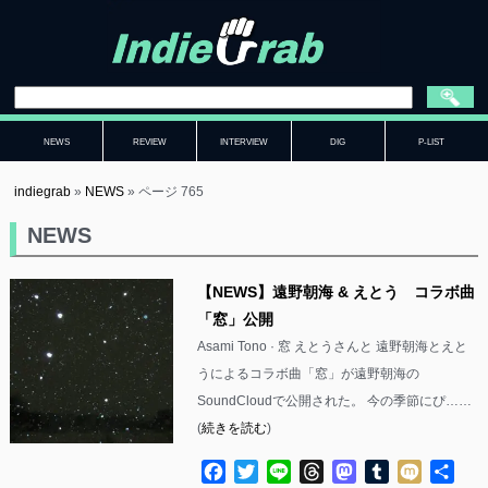
NEWS
REVIEW
INTERVIEW
DIG
P-LIST
indiegrab
»
NEWS
»
ページ 765
NEWS
【NEWS】遠野朝海 & えとう コラボ曲
「窓」公開
Asami Tono · 窓 えとうさんと 遠野朝海とえと
うによるコラボ曲「窓」が遠野朝海の
SoundCloudで公開された。 今の季節にぴ……
(
続きを読む
)
Facebook
Twitter
Line
Threads
Mastodon
Tumblr
Mixi
共