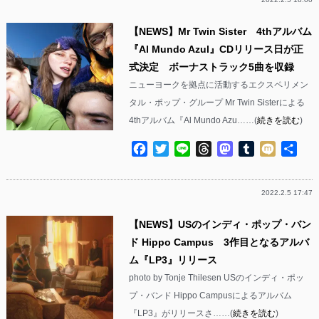
【NEWS】Mr Twin Sister 4thアルバム
『Al Mundo Azul』CDリリース日が正
式決定 ボーナストラック5曲を収録
ニューヨークを拠点に活動するエクスペリメン
タル・ポップ・グループ Mr Twin Sisterによる
4thアルバム『Al Mundo Azu……(
続きを読む
)
Facebook
Twitter
Line
Threads
Mastodon
Tumblr
Mixi
共
有
2022.2.5 17:47
【NEWS】USのインディ・ポップ・バン
ド Hippo Campus 3作目となるアルバ
ム『LP3』リリース
photo by Tonje Thilesen USのインディ・ポッ
プ・バンド Hippo Campusによるアルバム
『LP3』がリリースさ……(
続きを読む
)