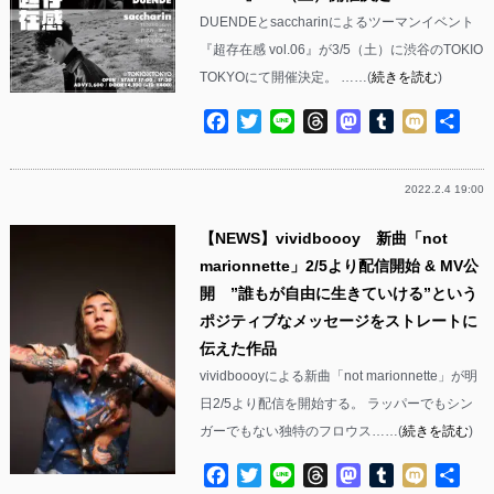
DUENDEとsaccharinによるツーマンイベント
『超存在感 vol.06』が3/5（土）に渋谷のTOKIO
TOKYOにて開催決定。 ……(
続きを読む
)
Facebook
Twitter
Line
Threads
Mastodon
Tumblr
Mixi
共
有
2022.2.4 19:00
【NEWS】vividboooy 新曲「not
marionnette」2/5より配信開始 & MV公
開 ”誰もが自由に生きていける”という
ポジティブなメッセージをストレートに
伝えた作品
vividboooyによる新曲「not marionnette」が明
日2/5より配信を開始する。 ラッパーでもシン
ガーでもない独特のフロウス……(
続きを読む
)
Facebook
Twitter
Line
Threads
Mastodon
Tumblr
Mixi
共