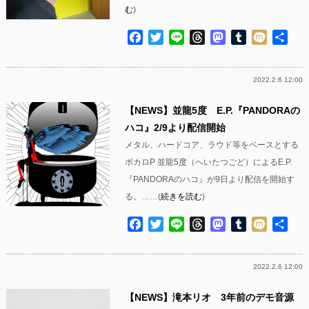
む
)
Facebook
Twitter
Line
Threads
Mastodon
Tumblr
Mixi
共
有
2022.2.6 12:00
【NEWS】並龍5度 E.P.『PANDORAの
ハコ』2/9より配信開始
メタル、ハードコア、ラウド等をベースとする
ボカロP 並龍5度（へいたつごど）によるE.P.
『PANDORAのハコ』が9日より配信を開始す
る。……(
続きを読む
)
Facebook
Twitter
Line
Threads
Mastodon
Tumblr
Mixi
共
有
2022.2.6 12:00
【NEWS】滝本リオ 3年前のデモ音源