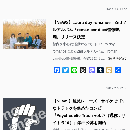
2022.2.6 12:00
【NEWS】Laura day romance 2ndフ
ルアルバム『roman candles/憧憬蝋
燭』リリース決定
都内を中心に活動するバンド Laura day
romanceによる2ndフルアルバム『roman
candles/憧憬蝋燭』が3/16にリ……(
続きを読む
)
Facebook
Twitter
Line
Threads
Mastodon
Tumblr
Mixi
共
有
2022.2.5 22:00
【NEWS】絶滅レコーズ サイケでゴミ
なトラックを集めたコンピ
『Psychedelic Trash vol.♡（通称：サ
イトラ10）』楽曲公募を開始