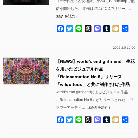
コラボ作品『乙女地獄』が2/4にBandcampで配
信を開始した。 本作は2/11にCDでリリー……
(
続きを読む
)
Facebook
Twitter
Line
Threads
Mastodon
Tumblr
Mixi
共
有
2022.2.5 12:00
【NEWS】world’s end girlfriend 生花
を用いたビジュアル作品
「Reincarnation No.9」リリース
「wilquitous」と共に制作された作品
world’s end girlfriendによるビジュアル作品
「Reincarnation No.9」がリリースされた。 フ
ラワーアーティ……(
続きを読む
)
Facebook
Twitter
Line
Threads
Mastodon
Tumblr
Mixi
共
有