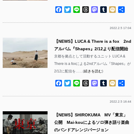
Facebook
Twitter
Line
Threads
Mastodon
Tumblr
Mixi
共
有
2022.2.5 17:04
【NEWS】LUCA & There is a fox 2nd
アルバム『Shapes』2/12より配信開始
京都を拠点として活動するユニット LUCA &
There is a foxによる2ndアルバム『Shapes』が
2/12に配信を……(
続きを読む
)
Facebook
Twitter
Line
Threads
Mastodon
Tumblr
Mixi
共
有
2022.2.5 16:44
【NEWS】SHIROKUMA MV「東京」
公開 Mai-kouによるソロ弾き語り楽曲
のバンドアレンジバージョン