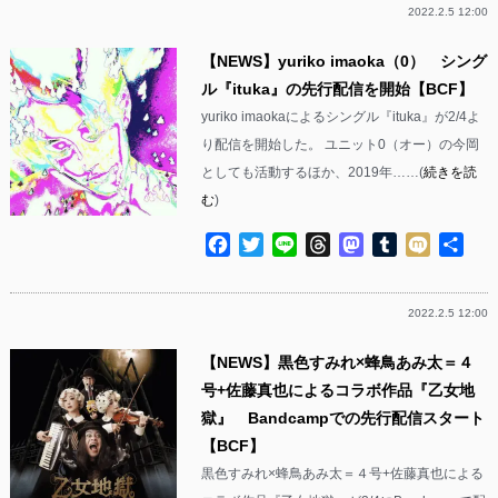
2022.2.5 12:00
【NEWS】yuriko imaoka（0） シング
ル『ituka』の先行配信を開始【BCF】
yuriko imaokaによるシングル『ituka』が2/4よ
り配信を開始した。 ユニット0（オー）の今岡
としても活動するほか、2019年……(
続きを読
む
)
Facebook
Twitter
Line
Threads
Mastodon
Tumblr
Mixi
共
有
2022.2.5 12:00
【NEWS】黒色すみれ×蜂鳥あみ太＝４
号+佐藤真也によるコラボ作品『乙女地
獄』 Bandcampでの先行配信スタート
【BCF】
黒色すみれ×蜂鳥あみ太＝４号+佐藤真也による