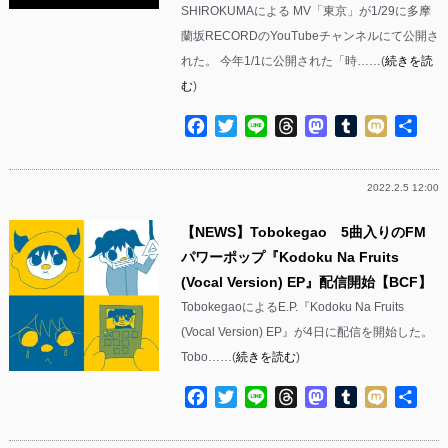
SHIROKUMAによる MV「東京」が1/29に多摩
蘭坂RECORDのYouTubeチャンネルにて公開さ
れた。 今年1/1に公開された「時……(
続きを読
む
)
Facebook
Twitter
Line
Threads
Mastodon
Tumblr
Mixi
共
有
2022.2.5 12:00
【NEWS】Tobokegao 5曲入りのFM
パワーポップ『Kodoku Na Fruits
(Vocal Version) EP』配信開始【BCF】
TobokegaoによるE.P.『Kodoku Na Fruits
(Vocal Version) EP』が4日に配信を開始した。
Tobo……(
続きを読む
)
Facebook
Twitter
Line
Threads
Mastodon
Tumblr
Mixi
共
有