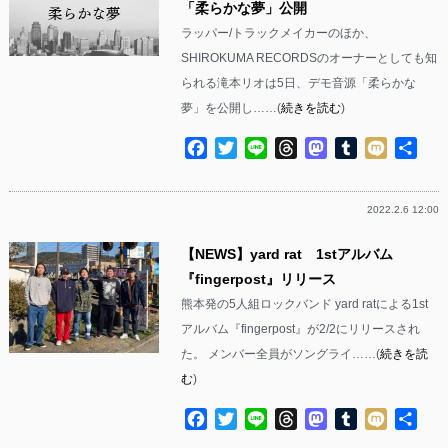
「柔らかな夢」公開
ラッパー/トラックメイカーのほか、
SHIROKUMA RECORDSのオーナーとしても知
られる滝本リオは5日、デモ音源「柔らかな
夢」を公開し……(
続きを読む
)
Facebook
Twitter
Line
Threads
Mastodon
Tumblr
Mixi
共
有
2022.2.6 12:00
【NEWS】yard rat 1stアルバム
『fingerpost』リリース
熊本発の5人組ロックバンド yard ratによる1st
アルバム『fingerpost』が2/2にリリースされ
た。 メンバー全員がソングライ……(
続きを読
む
)
Facebook
Twitter
Line
Threads
Mastodon
Tumblr
Mixi
共
有