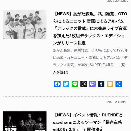
2022.2.4 22:00
【NEWS】あがた森魚、武川雅寛、OTO
らによるユニット 雷蔵によるアルバム
『デラックス雷蔵』に未発表ライブ音源
を加えた2枚組デラックス・エディショ
ンがリリース決定
あがた森魚、武川雅寛、OTOらによって1990年
に結成されたユニット 雷蔵によるアルバム『デ
ラックス雷蔵』が3/2にSUPER FUJI D……(
続
きを読む
)
Facebook
Twitter
Line
Threads
Mastodon
Tumblr
Mixi
共
有
2022.2.4 19:00
【NEWS】イベント情報：DUENDEと
saccharinによるツーマン『超存在感
vol.06』3/5（土）開催決定