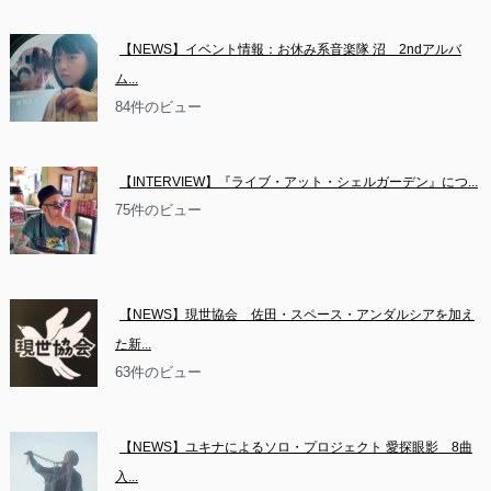
【NEWS】イベント情報：お休み系音楽隊 沼　2ndアルバ
ム...
84件のビュー
【INTERVIEW】『ライブ・アット・シェルガーデン』につ...
75件のビュー
【NEWS】現世協会　佐田・スペース・アンダルシアを加え
た新...
63件のビュー
【NEWS】ユキナによるソロ・プロジェクト 愛探眼影　8曲
入...