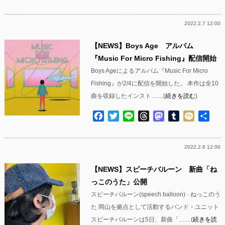
有
2022.2.7 12:00
【NEWS】Boys Age アルバム
『Music For Micro Fishing』配信開始
Boys Ageによるアルバム『Music For Micro
Fishing』が2/4に配信を開始した。 本作は全10
曲を収録したインスト……(
続きを読む
)
Facebook
Twitter
Line
Threads
Mastodon
Tumblr
Mixi
共
有
2022.2.6 12:00
【NEWS】スピーチバルーン 新曲「ね
っこのうた」公開
スピーチバルーン(speech balloon) · ねっこのう
た 岡山を拠点として活動するバンド・ユニット
スピーチバルーンは5日、新曲「……(
続きを読