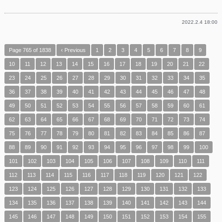
有
2022.2.4 18:00
Page 765 of 1838
‹ Previous
1
2
3
4
5
6
7
8
9
10
11
12
13
14
15
16
17
18
19
20
21
22
23
24
25
26
27
28
29
30
31
32
33
34
35
36
37
38
39
40
41
42
43
44
45
46
47
48
49
50
51
52
53
54
55
56
57
58
59
60
61
62
63
64
65
66
67
68
69
70
71
72
73
74
75
76
77
78
79
80
81
82
83
84
85
86
87
88
89
90
91
92
93
94
95
96
97
98
99
100
101
102
103
104
105
106
107
108
109
110
111
112
113
114
115
116
117
118
119
120
121
122
123
124
125
126
127
128
129
130
131
132
133
134
135
136
137
138
139
140
141
142
143
144
145
146
147
148
149
150
151
152
153
154
155