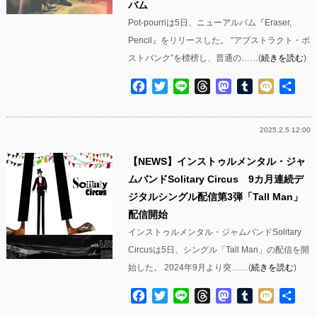
バム
Pot-pourriは5日、ニューアルバム『Eraser,
Pencil』をリリースした。 “アブストラクト・ポ
ストパンク”を標榜し、普通の……(
続きを読む
)
Facebook
Twitter
Line
Threads
Mastodon
Tumblr
Mixi
共
有
2025.2.5 12:00
【NEWS】インストゥルメンタル・ジャ
ムバンドSolitary Circus 9カ月連続デ
ジタルシングル配信第3弾「Tall Man」
配信開始
インストゥルメンタル・ジャムバンドSolitary
Circusは5日、シングル「Tall Man」の配信を開
始した。 2024年9⽉より突……(
続きを読む
)
Facebook
Twitter
Line
Threads
Mastodon
Tumblr
Mixi
共
有