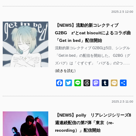
2025.2.5 12:00
【NEWS】流動的新コレクティブ
G2BG z²とcat biscuitによるコラボ曲
「Get in bed」配信開始
流動的新コレクティブ G2BGは5日、シングル
「Get in bed」の配信を開始した。 G2BG（グ
ズバグ）は「ぐずぐず」「バグる」の2つ……
(
続きを読む
)
Facebook
Twitter
Line
Threads
Mastodon
Tumblr
Mixi
共
有
2025.2.5 11:00
【NEWS】polly リアレンジシリーズ8
週連続配信の第7弾「東京（re-
recording）」配信開始