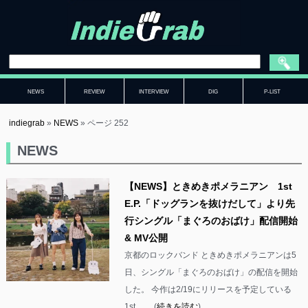
NEWS
REVIEW
INTERVIEW
DIG
P-LIST
indiegrab
»
NEWS
»
ページ 252
NEWS
【NEWS】ときめきポメラニアン 1st
E.P.「ドッグランを抜けだして」より先
行シングル「まぐろのおばけ」配信開始
& MV公開
京都のロックバンド ときめきポメラニアンは5
日、シングル「まぐろのおばけ」の配信を開始
した。 今作は2/19にリリースを予定している
1st ……(
続きを読む
)