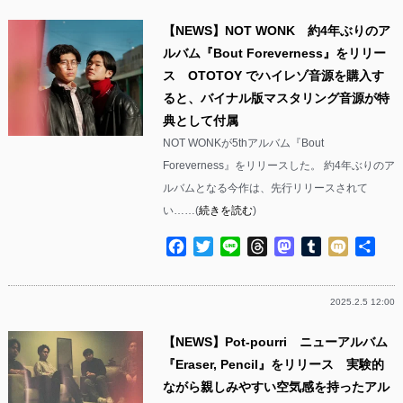
【NEWS】NOT WONK 約4年ぶりのア
ルバム『Bout Foreverness』をリリー
ス OTOTOY でハイレゾ音源を購入す
ると、バイナル版マスタリング音源が特
典として付属
NOT WONKが5thアルバム『Bout
Foreverness』をリリースした。 約4年ぶりのア
ルバムとなる今作は、先行リリースされて
い……(
続きを読む
)
Facebook
Twitter
Line
Threads
Mastodon
Tumblr
Mixi
共
有
2025.2.5 12:00
【NEWS】Pot-pourri ニューアルバム
『Eraser, Pencil』をリリース 実験的
ながら親しみやすい空気感を持ったアル