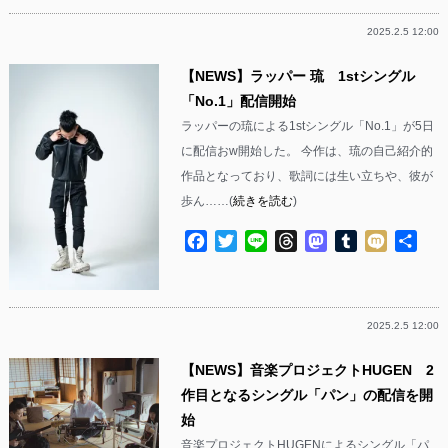
2025.2.5 12:00
【NEWS】ラッパー 琉 1stシングル
「No.1」配信開始
ラッパーの琉による1stシングル「No.1」が5日
に配信おw開始した。 今作は、琉の自己紹介的
作品となっており、歌詞には生い立ちや、彼が
歩ん……(
続きを読む
)
Facebook
Twitter
Line
Threads
Mastodon
Tumblr
Mixi
共
有
2025.2.5 12:00
【NEWS】音楽プロジェクトHUGEN 2
作目となるシングル「パン」の配信を開
始
音楽プロジェクトHUGENによるシングル「パ