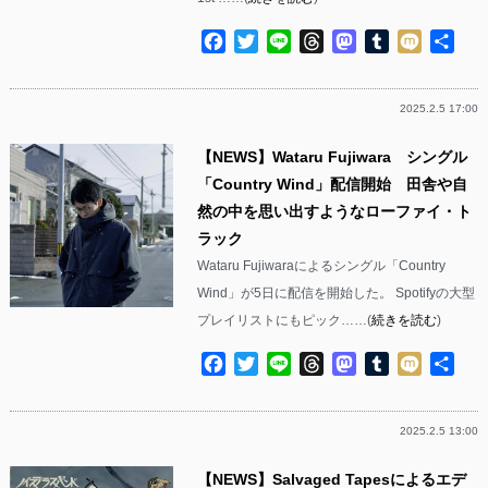
Facebook
Twitter
Line
Threads
Mastodon
Tumblr
Mixi
共
有
2025.2.5 17:00
【NEWS】Wataru Fujiwara シングル
「Country Wind」配信開始 田舎や自
然の中を思い出すようなローファイ・ト
ラック
Wataru Fujiwaraによるシングル「Country
Wind」が5日に配信を開始した。 Spotifyの大型
プレイリストにもピック……(
続きを読む
)
Facebook
Twitter
Line
Threads
Mastodon
Tumblr
Mixi
共
有
2025.2.5 13:00
【NEWS】Salvaged Tapesによるエデ