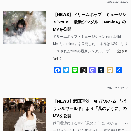
2025.2.4 12:00
【NEWS】ドリームポップ・ミュージシ
ャンzuni 最新シングル「jasmine」の
MVを公開
ドリームポップ・ミュージシャンzuniは4日、
MV「jasmine」を公開した。 本作は1/29にリリ
ースされたzuniの最新シングル。 プ……(
続きを
読む
)
Facebook
Twitter
Line
Threads
Mastodon
Tumblr
Mixi
共
有
2025.2.4 12:00
【NEWS】武田理沙 4thアルバム 『パ
ラレルワールド』より「風のように」の
MVを公開
武田理沙によるMV「風のように」のショートバ
ージョンが31日に公開された。 本楽曲は昨年8