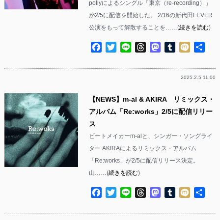
pollyによるシングル「東京（re-recording）」
が2/5に配信を開始した。 2/16の新代田FEVER
公演をもって解散することを……(
続きを読む
)
Facebook
Twitter
Line
Threads
Mastodon
Tumblr
Mixi
共
有
2025.2.5 11:00
【NEWS】m-al & AKIRA リミックス・
アルバム「Re:works」2/5に配信リリー
ス
ビートメイカーm-alと、シンガー・ソングライ
ター AKIRAによるリミックス・アルバム
「Re:works」が2/5に配信リリース決定。
山……(
続きを読む
)
Facebook
Twitter
Line
Threads
Mastodon
Tumblr
Mixi
共
有