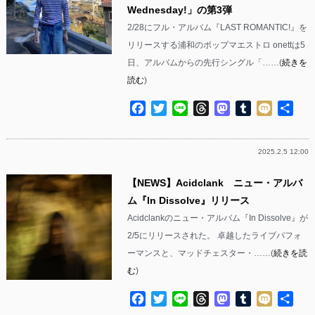
Wednesday!」の第3弾
2/28にフル・アルバム『LAST ROMANTIC!』を
リリースする浦和のポップマエストロ onettは5
日、アルバムからの先行シングル「……(
続きを
読む
)
Facebook
Twitter
Line
Threads
Mastodon
Tumblr
Mixi
共
有
2025.2.5 12:00
【NEWS】Acidclank ニュー・アルバ
ム『In Dissolve』リリース
Acidclankのニュー・アルバム『In Dissolve』が
2/5にリリースされた。 卓越したライブパフォ
ーマンスと、マッドチェスター・……(
続きを読
む
)
Facebook
Twitter
Line
Threads
Mastodon
Tumblr
Mixi
共
有