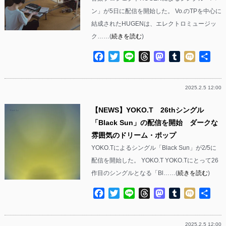
ン」が5日に配信を開始した。 Vo.のTPを中心に
結成されたHUGENは、エレクトロミュージッ
ク……(
続きを読む
)
Facebook
Twitter
Line
Threads
Mastodon
Tumblr
Mixi
共
有
2025.2.5 12:00
【NEWS】YOKO.T 26thシングル
「Black Sun」の配信を開始 ダークな
雰囲気のドリーム・ポップ
YOKO.Tによるシングル「Black Sun」が2/5に
配信を開始した。 YOKO.T YOKO.Tにとって26
作目のシングルとなる「Bl……(
続きを読む
)
Facebook
Twitter
Line
Threads
Mastodon
Tumblr
Mixi
共
有
2025.2.5 12:00