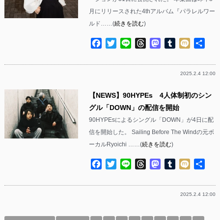
月にリリースされた4thアルバム『パラレルワー
ルド……(
続きを読む
)
Facebook
Twitter
Line
Threads
Mastodon
Tumblr
Mixi
共
有
2025.2.4 12:00
【NEWS】90HYPEs 4人体制初のシン
グル「DOWN」の配信を開始
90HYPEsによるシングル「DOWN」が4日に配
信を開始した。 Sailing Before The Windの元ボ
ーカルRyoichi ……(
続きを読む
)
Facebook
Twitter
Line
Threads
Mastodon
Tumblr
Mixi
共
有
2025.2.4 12:00