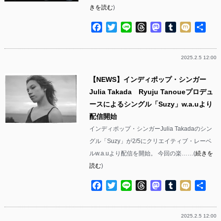
きを読む
)
Facebook
Twitter
Line
Threads
Mastodon
Tumblr
Mixi
共
有
2025.2.5 12:00
【NEWS】インディポップ・シンガー
Julia Takada Ryuju Tanoueプロデュ
ースによるシングル「Suzy」w.a.uより
配信開始
インディポップ・シンガーJulia Takadaのシン
グル「Suzy」が2/5にクリエイティブ・レーベ
ルw.a.uより配信を開始。 今回の楽……(
続きを
読む
)
Facebook
Twitter
Line
Threads
Mastodon
Tumblr
Mixi
共
有
2025.2.5 12:00