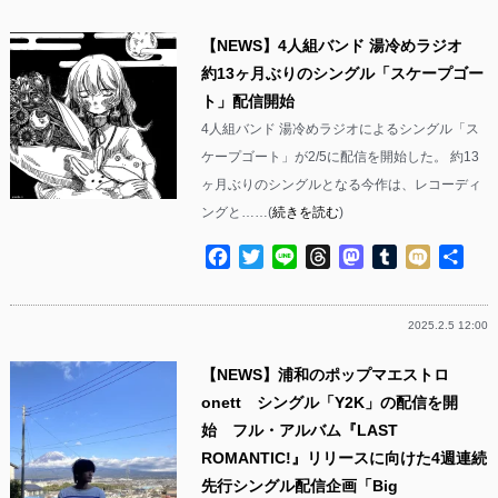
【NEWS】4人組バンド 湯冷めラジオ
約13ヶ月ぶりのシングル「スケープゴー
ト」配信開始
4人組バンド 湯冷めラジオによるシングル「ス
ケープゴート」が2/5に配信を開始した。 約13
ヶ月ぶりのシングルとなる今作は、レコーディ
ングと……(
続きを読む
)
Facebook
Twitter
Line
Threads
Mastodon
Tumblr
Mixi
共
有
2025.2.5 12:00
【NEWS】浦和のポップマエストロ
onett シングル「Y2K」の配信を開
始 フル・アルバム『LAST
ROMANTIC!』リリースに向けた4週連続
先行シングル配信企画「Big