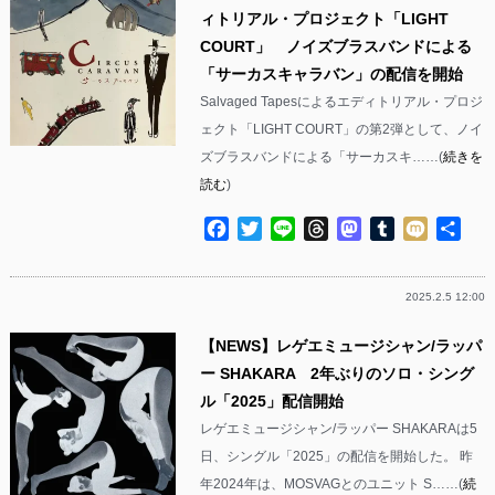
ィトリアル・プロジェクト「LIGHT
COURT」 ノイズブラスバンドによる
「サーカスキャラバン」の配信を開始
Salvaged Tapesによるエディトリアル・プロジ
ェクト「LIGHT COURT」の第2弾として、ノイ
ズブラスバンドによる「サーカスキ……(
続きを
読む
)
Facebook
Twitter
Line
Threads
Mastodon
Tumblr
Mixi
共
有
2025.2.5 12:00
【NEWS】レゲエミュージシャン/ラッパ
ー SHAKARA 2年ぶりのソロ・シング
ル「2025」配信開始
レゲエミュージシャン/ラッパー SHAKARAは5
日、シングル「2025」の配信を開始した。 昨
年2024年は、MOSVAGとのユニット S……(
続