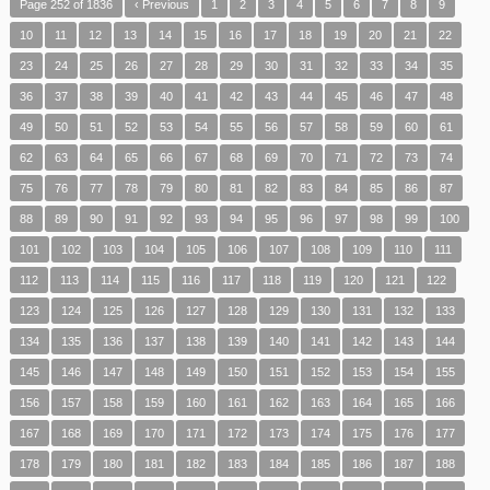
Page 252 of 1836
‹ Previous
1
2
3
4
5
6
7
8
9
10
11
12
13
14
15
16
17
18
19
20
21
22
23
24
25
26
27
28
29
30
31
32
33
34
35
36
37
38
39
40
41
42
43
44
45
46
47
48
49
50
51
52
53
54
55
56
57
58
59
60
61
62
63
64
65
66
67
68
69
70
71
72
73
74
75
76
77
78
79
80
81
82
83
84
85
86
87
88
89
90
91
92
93
94
95
96
97
98
99
100
101
102
103
104
105
106
107
108
109
110
111
112
113
114
115
116
117
118
119
120
121
122
123
124
125
126
127
128
129
130
131
132
133
134
135
136
137
138
139
140
141
142
143
144
145
146
147
148
149
150
151
152
153
154
155
156
157
158
159
160
161
162
163
164
165
166
167
168
169
170
171
172
173
174
175
176
177
178
179
180
181
182
183
184
185
186
187
188