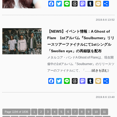
Facebook
Twitter
Line
Threads
Mastodon
Tumblr
Mixi
共
有
2019.8.6 13:52
【NEWS】イベント情報：A Ghost of
Flare 1stアルバム『Soulburner』リリ
ースツアーファイナルにて1stシングル
「Swollen eye」の再録版を配布
メタルコア・バンドA Ghost of Flareは、現在開
催中の1stアルバム『Soulburner』のリリースツ
アーのファイナルにて、「……(
続きを読む
)
Facebook
Twitter
Line
Threads
Mastodon
Tumblr
Mixi
共
有
2019.8.6 13:40
Page 1194 of 1836
1
2
3
4
5
6
7
8
9
10
11