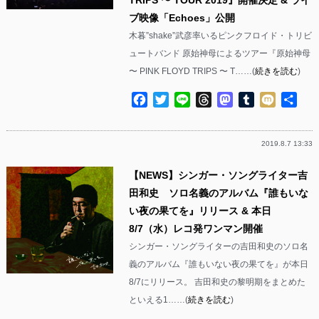
ブ映像「Echoes」公開
木暮”shake”武彦率いるピンクフロイド・トリビ
ュートバンド 原始神母によるツアー『原始神母
〜 PINK FLOYD TRIPS 〜 T……(
続きを読む
)
Facebook
Twitter
Line
Threads
Mastodon
Tumblr
Mixi
共
有
2019.8.7 13:33
【NEWS】シンガー・ソングライター吉
田和史 ソロ名義のアルバム『誰もいな
い夜の果てを』リリース & 本日
8/7（水）レコ発ワンマン開催
シンガー・ソングライターの吉田和史のソロ名
義のアルバム『誰もいない夜の果てを』が本日
8/7にリリース。 吉田和史の黎明期をまとめた
といえる1……(
続きを読む
)