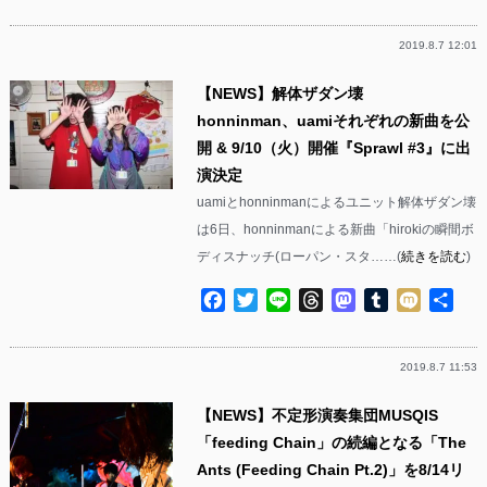
有
2019.8.7 12:01
【NEWS】解体ザダン壊
honninman、uamiそれぞれの新曲を公
開 & 9/10（火）開催『Sprawl #3』に出
演決定
uamiとhonninmanによるユニット解体ザダン壊
は6日、honninmanによる新曲「hirokiの瞬間ボ
ディスナッチ(ローパン・スタ……(
続きを読む
)
Facebook
Twitter
Line
Threads
Mastodon
Tumblr
Mixi
共
有
2019.8.7 11:53
【NEWS】不定形演奏集団MUSQIS
「feeding Chain」の続編となる「The
Ants (Feeding Chain Pt.2)」を8/14リ