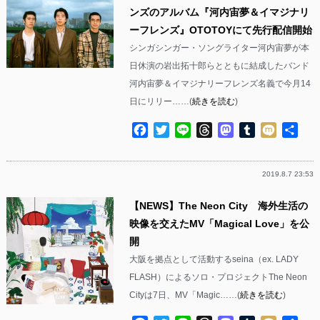
ンズのアルバム『河内宙夢＆イマジナリ
ーフレンズ』OTOTOYにて先行配信開始
シンガシンガー・ソングライター河内宙夢が本
日休演の岩出拓十郎らとともに結成したバンド
河内宙夢＆イマジナリーフレンズ名義で今月14
日にリリー……(
続きを読む
)
Facebook
Twitter
Line
Threads
Mastodon
Tumblr
Mixi
共
有
2019.8.7 23:53
【NEWS】The Neon City 海外生活の
映像を交えたMV「Magical Love」を公
開
大阪を拠点として活動するseina（ex. LADY
FLASH）によるソロ・プロジェクトThe Neon
Cityは7日、MV「Magic……(
続きを読む
)