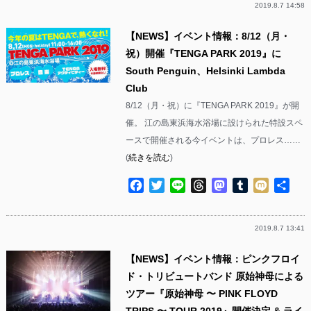
2019.8.7 14:58
【NEWS】イベント情報：8/12（月・
祝）開催『TENGA PARK 2019』に
South Penguin、Helsinki Lambda
Club
8/12（月・祝）に『TENGA PARK 2019』が開
催。 江の島東浜海水浴場に設けられた特設スペ
ースで開催される今イベントは、プロレス……
(
続きを読む
)
Facebook
Twitter
Line
Threads
Mastodon
Tumblr
Mixi
共
有
2019.8.7 13:41
【NEWS】イベント情報：ピンクフロイ
ド・トリビュートバンド 原始神母による
ツアー『原始神母 〜 PINK FLOYD
TRIPS 〜 TOUR 2019』開催決定 & ライ