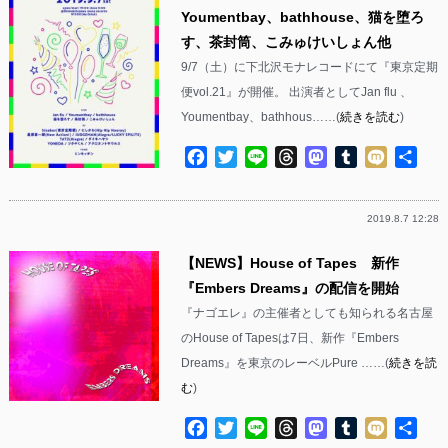
Youmentbay、bathhouse、猫を堕ろ
す、茶封筒、こみゅけいしょん他
9/7（土）に下北沢モナレコードにて『東京定期
便vol.21』が開催。 出演者としてJan flu 、
Youmentbay、bathhous……(
続きを読む
)
Facebook
Twitter
Line
Threads
Mastodon
Tumblr
Mixi
共
有
2019.8.7 12:28
【NEWS】House of Tapes 新作
『Embers Dreams』の配信を開始
『ナゴエレ』の主催者としても知られる名古屋
のHouse of Tapesは7日、新作『Embers
Dreams』を東京のレーベルPure ……(
続きを読
む
)
Facebook
Twitter
Line
Threads
Mastodon
Tumblr
Mixi
共