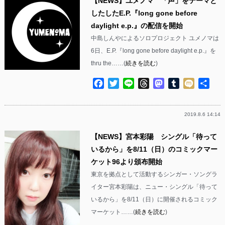
【NEWS】ユメノマ 「声」をテーマと
したしたE.P.『long gone before
daylight e.p.』の配信を開始
中島しんやによるソロプロジェクト ユメノマは
6日、E.P.『long gone before daylight e.p.』を
thru the……(
続きを読む
)
Facebook
Twitter
Line
Threads
Mastodon
Tumblr
Mixi
共
有
2019.8.6 14:14
【NEWS】宮本彩陽 シングル「待って
いるから」を8/11（日）のコミックマー
ケット96より頒布開始
東京を拠点として活動するシンガー・ソングラ
イター宮本彩陽は、ニュー・シングル「待って
いるから」を8/11（日）に開催されるコミック
マーケット……(
続きを読む
)