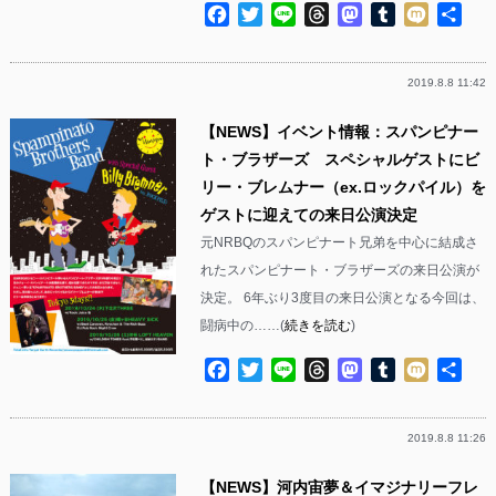
Facebook
Twitter
Line
Threads
Mastodon
Tumblr
Mixi
共
有
2019.8.8 11:42
【NEWS】イベント情報：スパンピナー
ト・ブラザーズ スペシャルゲストにビ
リー・ブレムナー（ex.ロックパイル）を
ゲストに迎えての来日公演決定
元NRBQのスパンピナート兄弟を中心に結成さ
れたスパンピナート・ブラザーズの来日公演が
決定。 6年ぶり3度目の来日公演となる今回は、
闘病中の……(
続きを読む
)
Facebook
Twitter
Line
Threads
Mastodon
Tumblr
Mixi
共
有
2019.8.8 11:26
【NEWS】河内宙夢＆イマジナリーフレ