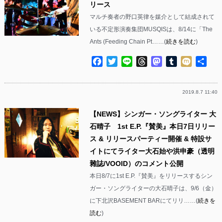
リース
マルチ奏者の野口英律を媒介として結成されて
いる不定形演奏集団MUSQISは、8/14に「The
Ants (Feeding Chain Pt……(
続きを読む
)
Facebook
Twitter
Line
Threads
Mastodon
Tumblr
Mixi
共
有
2019.8.7 11:40
【NEWS】シンガー・ソングライター 大
石晴子 1st E.P.『賛美』本日7日リリー
ス & リリースパーティー開催 & 特設サ
イトにてライター大石始や洪申豪（透明
雜誌/VOOID）のコメント公開
本日8/7に1st E.P.『賛美』をリリースするシン
ガー・ソングライターの大石晴子は、9/6（金）
に下北沢BASEMENT BARにてリリ……(
続きを
読む
)