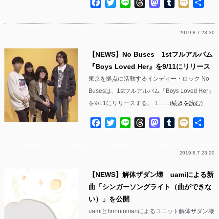
Facebook
Twitter
Line
Threads
Mastodon
Tumblr
Mixi
共
有
2019.8.7 23:30
【NEWS】No Buses 1stフルアルバム
『Boys Loved Her』を9/11にリリース
東京を拠点に活動するインディー・ロック No
Busesは、1stフルアルバム『Boys Loved Her』
を9/11にリリースする。 1……(
続きを読む
)
Facebook
Twitter
Line
Threads
Mastodon
Tumblr
Mixi
共
有
2019.8.7 23:20
【NEWS】解体ザダン壊 uamiによる新
曲「シンガーソングライト（曲ができな
い）」を公開
uamiとhonninmanによるユニット解体ザダン壊