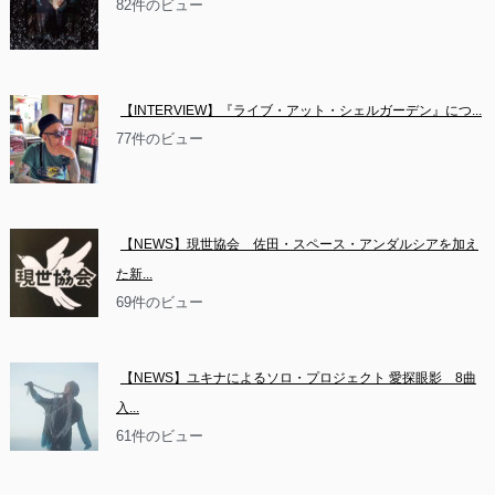
82件のビュー
【INTERVIEW】『ライブ・アット・シェルガーデン』につ...
77件のビュー
【NEWS】現世協会　佐田・スペース・アンダルシアを加え
た新...
69件のビュー
【NEWS】ユキナによるソロ・プロジェクト 愛探眼影　8曲
入...
61件のビュー