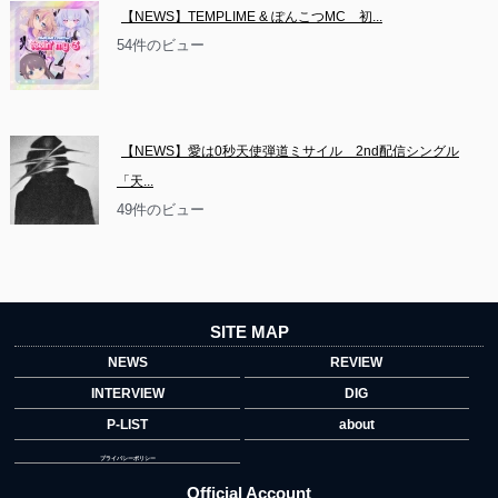
【NEWS】TEMPLIME & ぽんこつMC　初...
54件のビュー
【NEWS】愛は0秒天使弾道ミサイル　2nd配信シングル
「天...
49件のビュー
SITE MAP
NEWS
REVIEW
INTERVIEW
DIG
P-LIST
about
プライバシーポリシー
Official Account