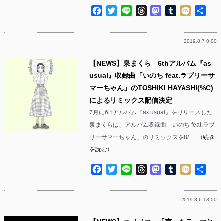
Facebook
Twitter
Line
Threads
Mastodon
Tumblr
Mixi
共
有
2019.8.7 0:00
【NEWS】泉まくら 6thアルバム『as
usual』収録曲「いのち feat.ラブリーサ
マーちゃん」のTOSHIKI HAYASHI(%C)
によるリミックス配信決定
7月に6thアルバム『as usual』をリリースした
泉まくらは、アルバム収録曲「いのち feat.ラブ
リーサマーちゃん」のリミックスを8/……(
続き
を読む
)
Facebook
Twitter
Line
Threads
Mastodon
Tumblr
Mixi
共
有
2019.8.6 18:00