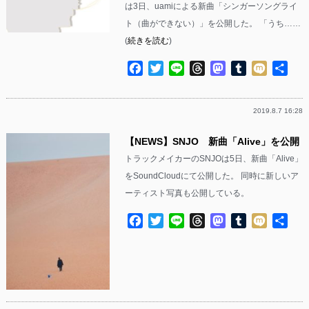
は3日、uamiによる新曲「シンガーソングライ
ト（曲ができない）」を公開した。 「うち……
(
続きを読む
)
Facebook
Twitter
Line
Threads
Mastodon
Tumblr
Mixi
共
有
2019.8.7 16:28
【NEWS】SNJO 新曲「Alive」を公開
トラックメイカーのSNJOは5日、新曲「Alive」
をSoundCloudにて公開した。 同時に新しいア
ーティスト写真も公開している。
Facebook
Twitter
Line
Threads
Mastodon
Tumblr
Mixi
共
有