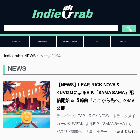
NEWS
REVIEW
INTERVIEW
DIG
P-LIST
indiegrab
»
NEWS
»
ページ 1194
NEWS
【NEWS】LEAP, RICK NOVA &
KUVIZMによるE.P.『SAMA SAMA』配
信開始 & 収録曲「ここから先へ」のMV
公開
ラッパーのLEAP、RICK NOVA、トラックメイ
カーのKUVIZMによるE.P.『SAMA SAMA』が
8/7に配信開始。 「夏」をテー……(
続きを読む
)