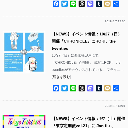
Facebook
Twitter
Line
Threads
Mastodon
Tumblr
Mixi
共
有
2019.8.7 13:05
【NEWS】イベント情報：10/27（日）
開催『CHRONICLE』にROKI、the
twenties
10/27（日）に西永福JAMにて、
『CHRONICLE』が開催。 出演はROKI、the
twentiesがアナウンスされている。 フライ……
(
続きを読む
)
Facebook
Twitter
Line
Threads
Mastodon
Tumblr
Mixi
共
有
2019.8.7 13:01
【NEWS】イベント情報：9/7（土）開催
『東京定期便vol.21』に Jan flu 、