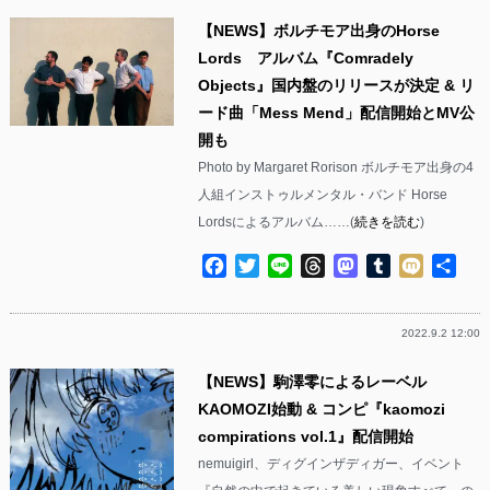
【NEWS】ボルチモア出身のHorse
Lords アルバム『Comradely
Objects』国内盤のリリースが決定 & リ
ード曲「Mess Mend」配信開始とMV公
開も
Photo by Margaret Rorison ボルチモア出身の4
人組インストゥルメンタル・バンド Horse
Lordsによるアルバム……(
続きを読む
)
Facebook
Twitter
Line
Threads
Mastodon
Tumblr
Mixi
共
有
2022.9.2 12:00
【NEWS】駒澤零によるレーベル
KAOMOZI始動 & コンピ『kaomozi
compirations vol.1』配信開始
nemuigirl、ディグインザディガー、イベント