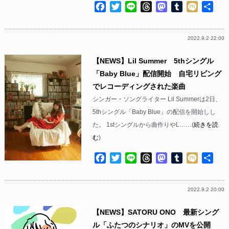
Facebook
Twitter
Line
Threads
Mastodon
Tumblr
Mixi
共
有
2022.9.2 22:00
【NEWS】Lil Summer 5thシングル
「Baby Blue」配信開始 自宅リビング
でレコーディングされた楽曲
シンガー・ソングライター Lil Summerは2日、
5thシングル「Baby Blue」の配信を開始しし
た。 1stシングルから曲作りやL……(
続きを読
む
)
Facebook
Twitter
Line
Threads
Mastodon
Tumblr
Mixi
共
有
2022.9.2 20:00
【NEWS】SATORU ONO 最新シング
ル「ふたつのシナリオ」のMVを公開