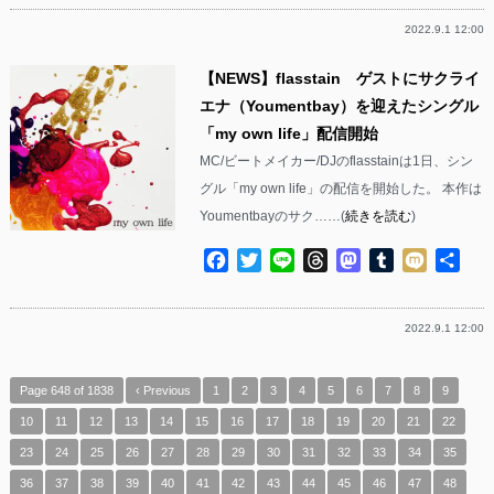
2022.9.1 12:00
【NEWS】flasstain ゲストにサクライ
エナ（Youmentbay）を迎えたシングル
「my own life」配信開始
MC/ビートメイカー/DJのflasstainは1日、シン
グル「my own life」の配信を開始した。 本作は
Youmentbayのサク……(
続きを読む
)
Facebook
Twitter
Line
Threads
Mastodon
Tumblr
Mixi
共
有
2022.9.1 12:00
Page 648 of 1838
‹ Previous
1
2
3
4
5
6
7
8
9
10
11
12
13
14
15
16
17
18
19
20
21
22
23
24
25
26
27
28
29
30
31
32
33
34
35
36
37
38
39
40
41
42
43
44
45
46
47
48