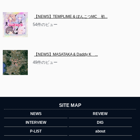
【NEWS】TEMPLIME & ぽんこつMC　初...
54件のビュー
【NEWS】MASATAKA & Daddy K　...
49件のビュー
SITE MAP
NEWS
REVIEW
INTERVIEW
DIG
P-LIST
about