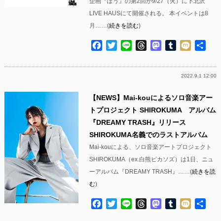
企画『ぽう』の第2回が9/27（火）に下北沢
LIVE HAUSにて開催される。 本イベントは8
月……(
続きを読む
)
Facebook
Twitter
Line
Threads
Mastodon
Tumblr
Mixi
共
有
2022.9.1 12:00
【NEWS】Mai-kouによるソロ音楽アー
トプロジェクト SHIROKUMA アルバム
『DREAMY TRASH』リリース
SHIROKUMA名義でのラストアルバム
Mai-kouによる、ソロ音楽アートプロジェクト
SHIROKUMA（ex.白熊ピカソズ）は1日、ニュ
ーアルバム『DREAMY TRASH』……(
続きを読
む
)
Facebook
Twitter
Line
Threads
Mastodon
Tumblr
Mixi
共
有