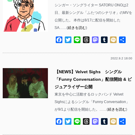
シンガー・ソングライター SATORU ONOは2
日、最新シングル「ふたつのシナリオ」のMVを
公開した。 本作は8/17に配信を開始した
SA……(
続きを読む
)
Facebook
Twitter
Line
Threads
Mastodon
Tumblr
Mixi
共
有
2022.9.2 18:00
【NEWS】Velvet Sighs シングル
「Funny Conversation」配信開始 & ビ
ジュアライザー公開
東京を中心に活動するロックバンド Velvet
Sighsによるシングル「Funny Conversation」
が9/1より配信を開始した。……(
続きを読む
)
Facebook
Twitter
Line
Threads
Mastodon
Tumblr
Mixi
共
有