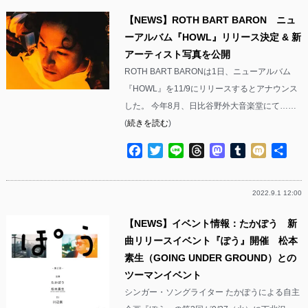
【NEWS】ROTH BART BARON ニュ
ーアルバム『HOWL』リリース決定 & 新
アーティスト写真を公開
ROTH BART BARONは1日、ニューアルバム
『HOWL』を11/9にリリースするとアナウンス
した。 今年8月、日比谷野外大音楽堂にて……
(
続きを読む
)
Facebook
Twitter
Line
Threads
Mastodon
Tumblr
Mixi
共
有
2022.9.1 12:00
【NEWS】イベント情報：たかぽう 新
曲リリースイベント『ぽう』開催 松本
素生（GOING UNDER GROUND）との
ツーマンイベント
シンガー・ソングライター たかぽうによる自主