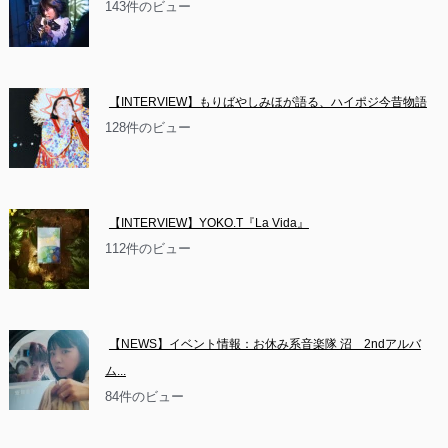
143件のビュー
【INTERVIEW】もりばやしみほが語る、ハイポジ今昔物語
128件のビュー
【INTERVIEW】YOKO.T『La Vida』
112件のビュー
【NEWS】イベント情報：お休み系音楽隊 沼　2ndアルバ
ム...
84件のビュー