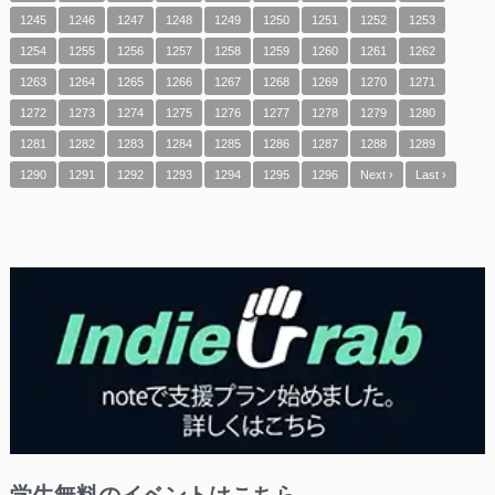
1245
1246
1247
1248
1249
1250
1251
1252
1253
1254
1255
1256
1257
1258
1259
1260
1261
1262
1263
1264
1265
1266
1267
1268
1269
1270
1271
1272
1273
1274
1275
1276
1277
1278
1279
1280
1281
1282
1283
1284
1285
1286
1287
1288
1289
1290
1291
1292
1293
1294
1295
1296
Next ›
Last ›
学生無料のイベントはこちら