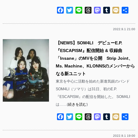
Facebook
Twitter
Line
Threads
Mastodon
Tumblr
Mixi
共
有
2022.9.1 21:00
【NEWS】SOM4LI デビューE.P.
『ESCAPISM』配信開始 & 収録曲
「Insane」のMVを公開 Strip Joint、
Ms. Machine、KLONNSのメンバーから
なる新ユニット
東京を中心に活動を始めた新進気鋭のバンド
SOM4LI（ソマリ）は31日、初のE.P.
『ESCAPISM』の配信を開始した。 SOM4LI
は……(
続きを読む
)
Facebook
Twitter
Line
Threads
Mastodon
Tumblr
Mixi
共
有
2022.9.1 19:00