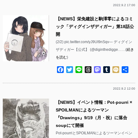
2022.9.2 17:00
【NEWS】栄免建設と駒澤零によるコミ
ック「ディグインザディガー」第18話公
開
(2/2) pic.twitter.com/yJ9UI9nSqv— ディグイン
ザディガー【公式】 (@diginthedigge……(
続き
を読む
)
Facebook
Twitter
Line
Threads
Mastodon
Tumblr
Mixi
共
有
2022.9.2 12:00
【NEWS】イベント情報：Pot-pourri ×
SPOILMANによるツーマン
『Drawings』9/19（月・祝）に落合
soupにて開催
Pot-pourriとSPOILMANによるツーマンイベン