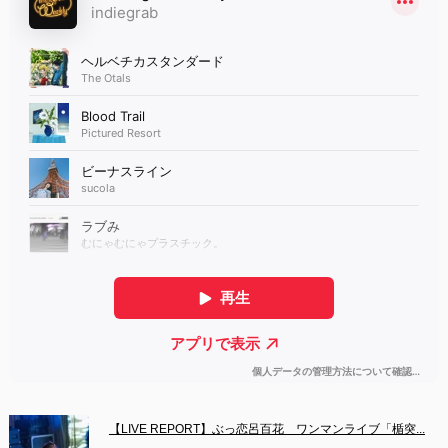
【LIVE REPORT】ぶっ恋呂百花　ワンマンライブ「楯突...