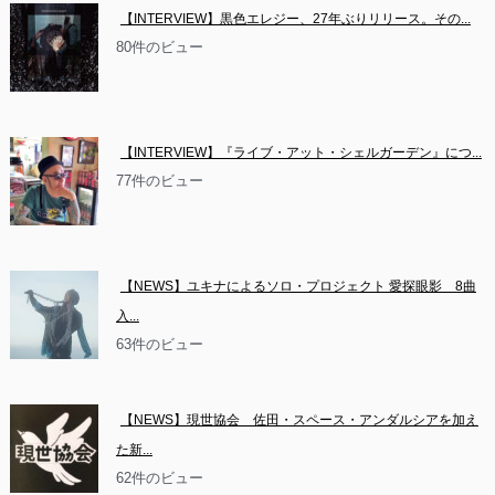
【INTERVIEW】黒色エレジー、27年ぶりリリース。その...
80件のビュー
【INTERVIEW】『ライブ・アット・シェルガーデン』につ...
77件のビュー
【NEWS】ユキナによるソロ・プロジェクト 愛探眼影　8曲
入...
63件のビュー
【NEWS】現世協会　佐田・スペース・アンダルシアを加え
た新...
62件のビュー