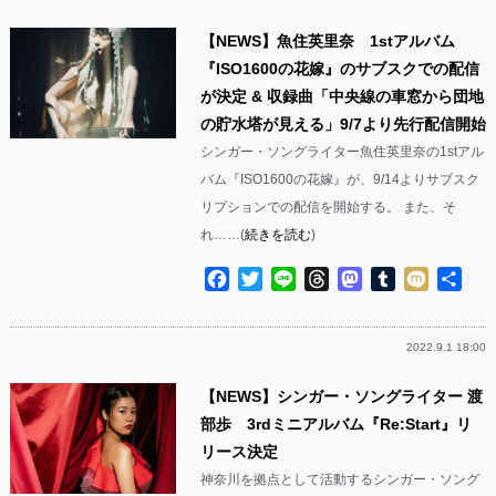
【NEWS】魚住英里奈 1stアルバム
『ISO1600の花嫁』のサブスクでの配信
が決定 & 収録曲「中央線の車窓から団地
の貯水塔が見える」9/7より先行配信開始
シンガー・ソングライター魚住英里奈の1stアル
バム『ISO1600の花嫁』が、9/14よりサブスク
リプションでの配信を開始する。 また、そ
れ……(
続きを読む
)
Facebook
Twitter
Line
Threads
Mastodon
Tumblr
Mixi
共
有
2022.9.1 18:00
【NEWS】シンガー・ソングライター 渡
部歩 3rdミニアルバム『Re:Start』リ
リース決定
神奈川を拠点として活動するシンガー・ソング