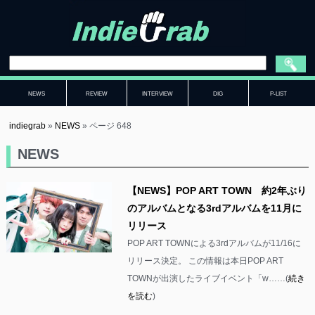
NEWS
REVIEW
INTERVIEW
DIG
P-LIST
indiegrab
»
NEWS
»
ページ 648
NEWS
【NEWS】POP ART TOWN 約2年ぶり
のアルバムとなる3rdアルバムを11月に
リリース
POP ART TOWNによる3rdアルバムが11/16に
リリース決定。 この情報は本日POP ART
TOWNが出演したライブイベント「w……(
続き
を読む
)