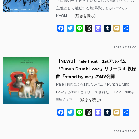
『自然の中で起きている美しい現象すべて』の
主催として活動する駒澤零によるレーベル
KAOM……(
続きを読む
)
Facebook
Twitter
Line
Threads
Mastodon
Tumblr
Mixi
共
有
2022.9.2 12:00
【NEWS】Pale Fruit 1stアルバム
『Punch Drunk Love』リリース & 収録
曲「stand by me」のMV公開
Pale Fruitによる1stアルバム『Punch Drunk
Love』が8/31にリリースされた。 Pale Fruit待
望の1stア……(
続きを読む
)
Facebook
Twitter
Line
Threads
Mastodon
Tumblr
Mixi
共
有
2022.9.2 12:00