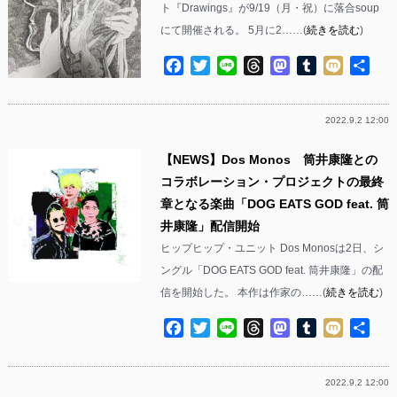
ト『Drawings』が9/19（月・祝）に落合soup
にて開催される。 5月に2……(
続きを読む
)
Facebook
Twitter
Line
Threads
Mastodon
Tumblr
Mixi
共
有
2022.9.2 12:00
【NEWS】Dos Monos 筒井康隆との
コラボレーション・プロジェクトの最終
章となる楽曲「DOG EATS GOD feat. 筒
井康隆」配信開始
ヒップヒップ・ユニット Dos Monosは2日、シ
ングル「DOG EATS GOD feat. 筒井康隆」の配
信を開始した。 本作は作家の……(
続きを読む
)
Facebook
Twitter
Line
Threads
Mastodon
Tumblr
Mixi
共
有
2022.9.2 12:00