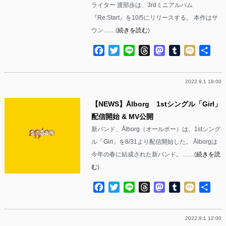
ライター 渡部歩は、3rdミニアルバム
『Re:Start』を10/5にリリースする。 本作はサ
ウン……(
続きを読む
)
Facebook
Twitter
Line
Threads
Mastodon
Tumblr
Mixi
共
有
2022.9.1 18:00
【NEWS】Ålborg 1stシングル「Girl」
配信開始 & MV公開
新バンド、Ålborg（オールボー）は、1stシング
ル「Girl」を8/31より配信開始した。 Ålborgは
今年の春に結成された新バンド。……(
続きを読
む
)
Facebook
Twitter
Line
Threads
Mastodon
Tumblr
Mixi
共
有
2022.9.1 12:00