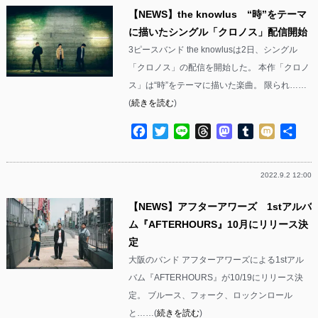
【NEWS】the knowlus “時”をテーマ
に描いたシングル「クロノス」配信開始
3ピースバンド the knowlusは2日、シングル
「クロノス」の配信を開始した。 本作「クロノ
ス」は“時”をテーマに描いた楽曲。 限られ……
(
続きを読む
)
Facebook
Twitter
Line
Threads
Mastodon
Tumblr
Mixi
共
有
2022.9.2 12:00
【NEWS】アフターアワーズ 1stアルバ
ム『AFTERHOURS』10月にリリース決
定
大阪のバンド アフターアワーズによる1stアル
バム『AFTERHOURS』が10/19にリリース決
定。 ブルース、フォーク、ロックンロール
と……(
続きを読む
)