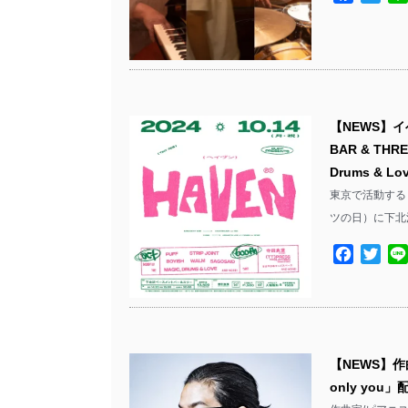
【NEWS】イ
BAR & TH
Drums & L
東京で活動するロ
ツの日）に下北沢B
Facebo
Twit
【NEWS】作曲
only yo