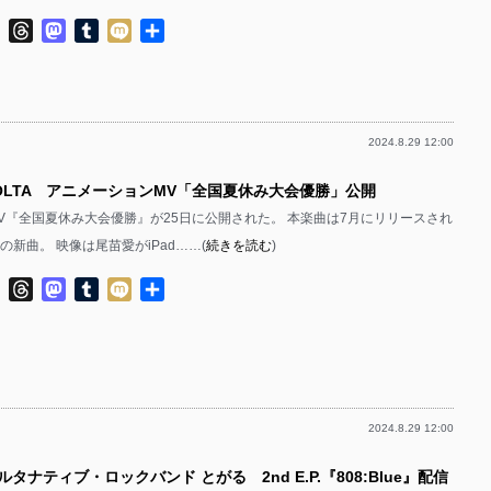
ok
ter
Line
Threads
Mastodon
Tumblr
Mixi
共
有
2024.8.29 12:00
POLTA アニメーションMV「全国夏休み大会優勝」公開
るMV『全国夏休み大会優勝』が25日に公開された。 本楽曲は7月にリリースされ
の新曲。 映像は尾苗愛がiPad……(
続きを読む
)
ok
ter
Line
Threads
Mastodon
Tumblr
Mixi
共
有
2024.8.29 12:00
ルタナティブ・ロックバンド とがる 2nd E.P.『808:Blue』配信