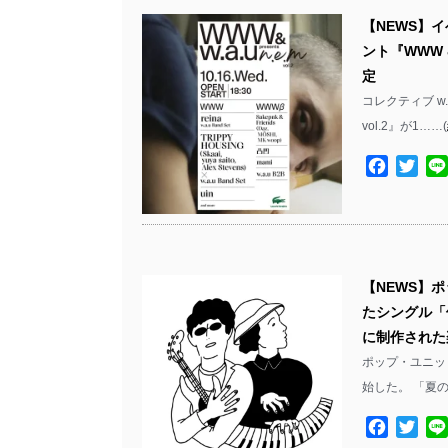
【NEWS】
ント『WWW & 
定
コレクティブ w.a
vol.2』が1……(
Facebo
Twit
【NEWS】
たシングル「
に制作された
ポップ・ユニッ
始した。 「夏
Facebo
Twit