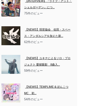
【INTERVIEW】『ライブ・アット・
シェルガーデン』につ...
75件のビュー
【NEWS】現世協会　佐田・スペー
ス・アンダルシアを加えた新...
62件のビュー
【NEWS】ユキナによるソロ・プロ
ジェクト 愛探眼影　8曲入...
59件のビュー
【NEWS】TEMPLIME & ぽんこつ
MC　初...
54件のビュー