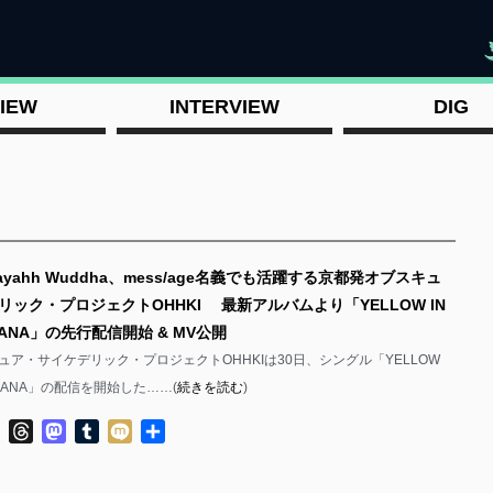
"
IEW
INTERVIEW
DIG
sayahh Wuddha、mess/age名義でも活躍する京都発オブスキュ
ック・プロジェクトOHHKI 最新アルバムより「YELLOW IN
ANANA」の先行配信開始 & MV公開
ュア・サイケデリック・プロジェクトOHHKIは30日、シングル「YELLOW
BANANA」の配信を開始した……(
続きを読む
)
ok
ter
Line
Threads
Mastodon
Tumblr
Mixi
共
有