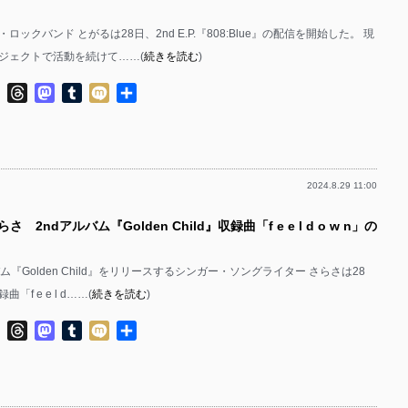
ロックバンド とがるは28日、2nd E.P.『808:Blue』の配信を開始した。 現
ジェクトで活動を続けて……(
続きを読む
)
ok
ter
Line
Threads
Mastodon
Tumblr
Mixi
共
有
2024.8.29 11:00
さ 2ndアルバム『Golden Child』収録曲「f e e l d o w n」の
バム『Golden Child』をリリースするシンガー・ソングライター さらさは28
f e e l d……(
続きを読む
)
ok
ter
Line
Threads
Mastodon
Tumblr
Mixi
共
有