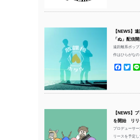
【NEWS】
「ぬ」配信開
遠距離系ポップ
作はひらがなの
Facebo
Twit
【NEWS】プロ
を開始 リリ
プロデューサー集団
リースを予定して