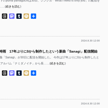
yuma yamaguchiは30日、シングル「What I need is only you」の配信を
……(
続きを読む
)
ok
ter
Line
Threads
Mastodon
Tumblr
Mixi
共
有
2024.8.30 12:00
時雨 17年ぶりに0から制作したという新曲「Sanagi」配信開始
「Sanagi」が30日に配信を開始した。 今作は17年ぶりに0から制作したと
作アルバム「ナミダノイチ」から長……(
続きを読む
)
ok
ter
Line
Threads
Mastodon
Tumblr
Mixi
共
有
2024.8.30 12:00