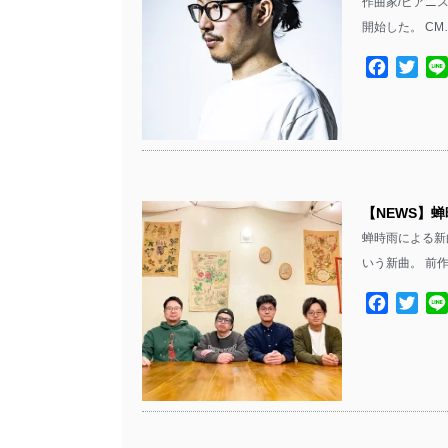
作曲家/ピアニストの
開始した。 CM
Facebo
Twit
【NEWS】蝉
蝉時雨による新曲
いう新曲。 前
Facebo
Twit