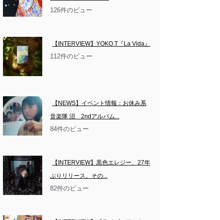
126件のビュー
【INTERVIEW】YOKO.T『La Vida』
112件のビュー
【NEWS】イベント情報：お休み系
音楽隊 沼　2ndアルバム...
84件のビュー
【INTERVIEW】黒色エレジー、27年
ぶりリリース。その...
82件のビュー