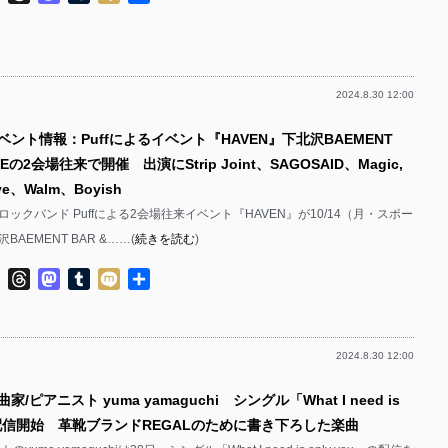
有
2024.8.30 12:00
ベント情報：Puffによるイベント『HAVEN』下北沢BAEMENT
REEの2会場往来で開催 出演にStrip Joint、SAGOSAID、Magic,
ove、Walm、Boyish
ックバンド Puffによる2会場往来イベント『HAVEN』が10/14（月・スポー
AEMENT BAR &……(
続きを読む
)
ok
ter
Line
Threads
Mastodon
Tumblr
Mixi
共
有
2024.8.30 12:00
家/ピアニスト yuma yamaguchi シングル「What I need is
u」配信開始 革靴ブランドREGALのために書き下ろした楽曲