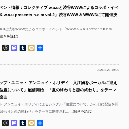
イベント情報：コレクティブ w.a.uと渋谷WWWによるコラボ・イベ
w.a.u presents n.e.m vol.2』渋谷WWW & WWWβにて開催決
.uと渋谷WWWによるコラボ・イベント『WWW & w.a.u presents n.e.m
続きを読む
)
ok
ter
Line
Threads
Mastodon
Tumblr
Mixi
共
有
2024.8.29 19:00
ポップ・ユニット アンニュイ・ホリデイ 入江陽をボーカルに迎え
位置について」配信開始 「夏の終わりと恋の終わり」をテーマ
楽曲
ト アンニュイ・ホリデイによるシングル「位置について」が28日に配信を開
の終わりと恋の終わり」をテーマに制作され……(
続きを読む
)
ok
ter
Line
Threads
Mastodon
Tumblr
Mixi
共