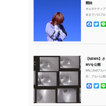
開始
オルタナティブ・
在までソロプロ
Facebo
Twit
【NEWS】さら
MVを公開
9/4に2ndアル
日、アルバム収録曲「
Facebo
Twit