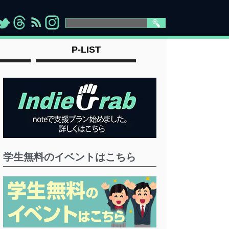
>
">
">
" >
P-LIST
学生無料のイベントはこちら