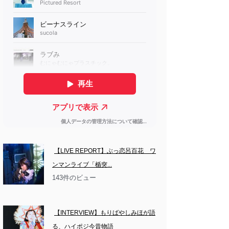
【LIVE REPORT】ぶっ恋呂百花　ワ
ンマンライブ「楯突...
143件のビュー
【INTERVIEW】もりばやしみほが語
る、ハイポジ今昔物語