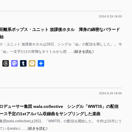
有
2024.8.29 19:00
遠距離系ポップス・ユニット 放課後ホタル 渾身の綿密なバラード
始
ス・ユニット 放課後ホタルは28日、シングル「ぬ」の配信を期しした。。 今
「ぬ」一文字だけの突飛なタイトルから想……(
続きを読む
)
ok
ter
Line
Threads
Mastodon
Tumblr
Mixi
共
有
2024.8.29 18:00
デューサー集団 wala.collective シングル「WWTIS」の配信
ース予定の1stアルバム収録曲をサンプリングした楽曲
wala.collectiveは28日、「WWTIS」の配信を開始した。 今作は10月にリ
いるwala.c……(
続きを読む
)