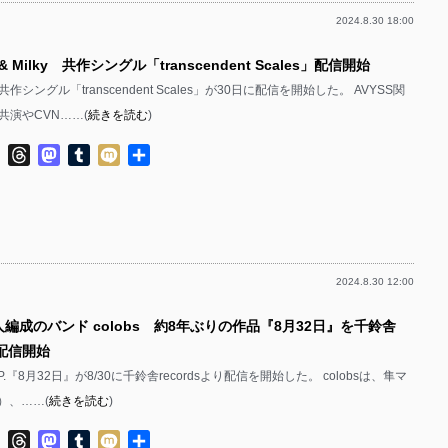
2024.8.30 18:00
& Milky 共作シングル「transcendent Scales」配信開始
る共作シングル「transcendent Scales」が30日に配信を開始した。 AVYSS関
共演やCVN……(
続きを読む
)
ok
ter
Line
Threads
Mastodon
Tumblr
Mixi
共
有
2024.8.30 12:00
人編成のバンド colobs 約8年ぶりの作品『8月32日』を千鈴舎
り配信開始
E.P.『8月32日』が8/30に千鈴舎recordsより配信を開始した。 colobsは、隼マ
.）、……(
続きを読む
)
ok
ter
Line
Threads
Mastodon
Tumblr
Mixi
共