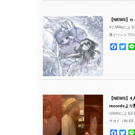
【NEWS】π 
πとMilkyによ
連イベントでの
Facebo
Twit
【NEWS】4
recordsよ
colobsによる
サカド（Vo./Gt
Facebo
Twit